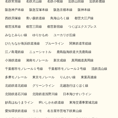
名鉄常滑線
名鉄犬山線
名鉄小牧線
近鉄山田線
近鉄鈴鹿線
阪急神戸本線
阪急宝塚本線
阪急京都本線
阪神本線
西鉄貝塚線
青い森鉄道線
鳥海山ろく線
都営大江戸線
都営浅草線
都営三田線
都営新宿線
つくばエクスプレス
みなとみらい線
ゆりかもめ
ユーカリが丘線
ひたちなか海浜鉄道湊線
ブルーライン
関東鉄道常総線
江ノ島電鉄線
ニューシャトル
鹿島臨海鉄道大洗鹿島線
小湊鉄道線
湘南モノレール
新京成線
真岡鐵道真岡線
千葉都市モノレール１号線
千葉都市モノレール２号線
流鉄流山線
多摩モノレール
東京モノレール
りんかい線
東葉高速線
北総鉄道北総線
グリーンライン
北越急行ほくほく線
北陸鉄道石川線
北陸鉄道浅野川線
日本海ひすいライン
妙高はねうまライン
IRいしかわ鉄道線
東海交通事業城北線
愛知環状鉄道線
リニモ
名古屋市営地下鉄東山線