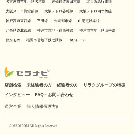
名古屋市営地下鉄名港線
豊橋鉄道東田本線
北大阪急行電鉄
大阪メトロ御堂筋線
大阪メトロ谷町線
大阪メトロ四つ橋線
神戸高速東西線
三田線
公園都市線
山陽電鉄本線
北条鉄道北条線
神戸市営地下鉄西神線
神戸市営地下鉄山手線
夢かもめ
福岡市営地下鉄七隈線
ゆいレール
店舗検索
未経験者の方
経験者の方
リラクグループの特徴
インタビュー
FAQ・お問い合わせ
運営企業
個人情報保護方針
© MEDIROM All Rights Reserved.