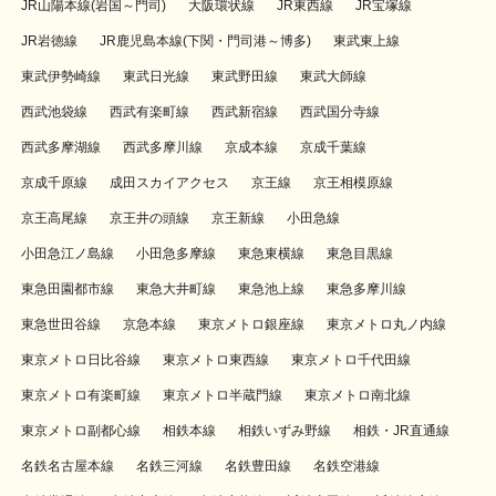
JR山陽本線(岩国～門司)
大阪環状線
JR東西線
JR宝塚線
JR岩徳線
JR鹿児島本線(下関・門司港～博多)
東武東上線
東武伊勢崎線
東武日光線
東武野田線
東武大師線
西武池袋線
西武有楽町線
西武新宿線
西武国分寺線
西武多摩湖線
西武多摩川線
京成本線
京成千葉線
京成千原線
成田スカイアクセス
京王線
京王相模原線
京王高尾線
京王井の頭線
京王新線
小田急線
小田急江ノ島線
小田急多摩線
東急東横線
東急目黒線
東急田園都市線
東急大井町線
東急池上線
東急多摩川線
東急世田谷線
京急本線
東京メトロ銀座線
東京メトロ丸ノ内線
東京メトロ日比谷線
東京メトロ東西線
東京メトロ千代田線
東京メトロ有楽町線
東京メトロ半蔵門線
東京メトロ南北線
東京メトロ副都心線
相鉄本線
相鉄いずみ野線
相鉄・JR直通線
名鉄名古屋本線
名鉄三河線
名鉄豊田線
名鉄空港線