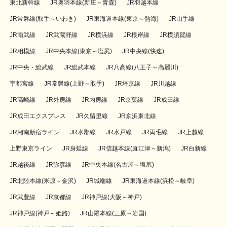
東北新幹線
JR奥羽本線(新庄～青森)
JR羽越本線
JR常磐線(取手～いわき)
JR東海道本線(東京～熱海)
JR山手線
JR南武線
JR武蔵野線
JR横浜線
JR根岸線
JR横須賀線
JR相模線
JR中央本線(東京～塩尻)
JR中央線(快速)
JR中央・総武線
JR総武本線
JR八高線(八王子～高麗川)
宇都宮線
JR常磐線(上野～取手)
JR埼京線
JR川越線
JR高崎線
JR外房線
JR内房線
JR京葉線
JR成田線
JR成田エクスプレス
JR久留里線
JR京浜東北線
JR湘南新宿ライン
JR水郡線
JR水戸線
JR両毛線
JR上越線
上野東京ライン
JR身延線
JR信越本線(直江津～新潟)
JR白新線
JR越後線
JR弥彦線
JR中央本線(名古屋～塩尻)
JR北陸本線(米原～金沢)
JR城端線
JR東海道本線(浜松～岐阜)
JR武豊線
JR京都線
JR神戸線(大阪～神戸)
JR神戸線(神戸～姫路)
JR山陽本線(三原～岩国)