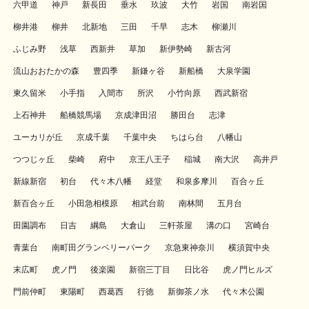
六甲道
神戸
新長田
垂水
玖波
大竹
岩国
南岩国
柳井港
柳井
北新地
三田
千早
志木
柳瀬川
ふじみ野
浅草
西新井
草加
新伊勢崎
新古河
流山おおたかの森
豊四季
新鎌ヶ谷
新船橋
大泉学園
東久留米
小手指
入間市
所沢
小竹向原
西武新宿
上石神井
船橋競馬場
京成津田沼
勝田台
志津
ユーカリが丘
京成千葉
千葉中央
ちはら台
八幡山
つつじヶ丘
柴崎
府中
京王八王子
稲城
南大沢
高井戸
新線新宿
初台
代々木八幡
経堂
和泉多摩川
百合ヶ丘
新百合ヶ丘
小田急相模原
相武台前
南林間
五月台
田園調布
日吉
綱島
大倉山
三軒茶屋
溝の口
宮崎台
青葉台
南町田グランベリーパーク
京急東神奈川
横須賀中央
末広町
虎ノ門
後楽園
新宿三丁目
日比谷
虎ノ門ヒルズ
門前仲町
東陽町
西葛西
行徳
新御茶ノ水
代々木公園