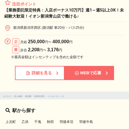
注目ポイント
【業務委託限定特典：入店ボーナス10万円】週1～週5以上OK！未
経験大歓迎！イオン新潟青山店で働ける♪
新潟県新潟市西区 (新潟駅 車20分・バス25分)
250,000
400,000
正
月給
円〜
円
2,208
3,176
業
歩合
円〜
円
※最高金額はインセンティブを含めた金額です
詳細を見る
WEBで応募
セラナビ
>
求人検索
>
新潟県
>
新潟市西区
>
その他の求人一覧
駅から探す
上北町
乙供
千曳
秋田
羽後本荘
羽後牛島