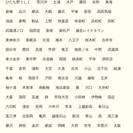
ひたち野うしく
荒川沖
土浦
水戸
勝田
佐和
東海
新橋
品川
横浜
大船
藤沢
平塚
新宿
高田馬場
池袋
巣鴨
駒込
上野
秋葉原
有楽町
浜松町
田町
武蔵溝ノ口
稲田堤
新座
新松戸
越谷レイクタウン
東神奈川
新横浜
古淵
橋本
八王子
桜木町
吉祥寺
国分寺
豊田
高尾
甲府
竜王
御茶ノ水
中野
武蔵境
東小金井
東中野
水道橋
両国
錦糸町
平井
津田沼
千葉
赤羽
浦和
大宮
久喜
古河
小山
北千住
綾瀬
亀有
柏
我孫子
戸田
南古谷
川越
鎌取
五井
袖ケ浦
木更津
南船橋
海浜幕張
蕨
川口
大井町
大森
蒲田
瓜連
静
常陸大宮
小田林
伊勢崎
国定
六日町
浦佐
長岡
小井川
常永
上越妙高
春日山
直江津
北長岡
亀田
越後石山
新潟
青山
燕
燕三条
勝川
神領
金沢
砺波
岡崎
大府
笠寺
木曽川
大阪