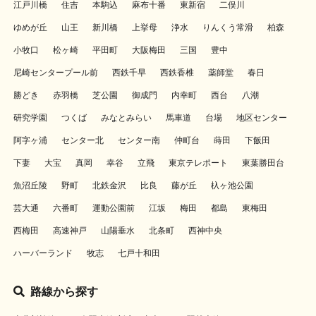
江戸川橋
住吉
本駒込
麻布十番
東新宿
二俣川
ゆめが丘
山王
新川橋
上挙母
浄水
りんくう常滑
柏森
小牧口
松ヶ崎
平田町
大阪梅田
三国
豊中
尼崎センタープール前
西鉄千早
西鉄香椎
薬師堂
春日
勝どき
赤羽橋
芝公園
御成門
内幸町
西台
八潮
研究学園
つくば
みなとみらい
馬車道
台場
地区センター
阿字ヶ浦
センター北
センター南
仲町台
蒔田
下飯田
下妻
大宝
真岡
幸谷
立飛
東京テレポート
東葉勝田台
魚沼丘陵
野町
北鉄金沢
比良
藤が丘
杁ヶ池公園
芸大通
六番町
運動公園前
江坂
梅田
都島
東梅田
西梅田
高速神戸
山陽垂水
北条町
西神中央
ハーバーランド
牧志
七戸十和田
路線から探す