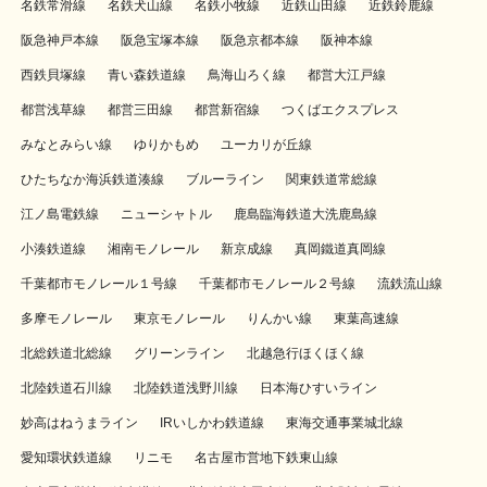
名鉄常滑線
名鉄犬山線
名鉄小牧線
近鉄山田線
近鉄鈴鹿線
阪急神戸本線
阪急宝塚本線
阪急京都本線
阪神本線
西鉄貝塚線
青い森鉄道線
鳥海山ろく線
都営大江戸線
都営浅草線
都営三田線
都営新宿線
つくばエクスプレス
みなとみらい線
ゆりかもめ
ユーカリが丘線
ひたちなか海浜鉄道湊線
ブルーライン
関東鉄道常総線
江ノ島電鉄線
ニューシャトル
鹿島臨海鉄道大洗鹿島線
小湊鉄道線
湘南モノレール
新京成線
真岡鐵道真岡線
千葉都市モノレール１号線
千葉都市モノレール２号線
流鉄流山線
多摩モノレール
東京モノレール
りんかい線
東葉高速線
北総鉄道北総線
グリーンライン
北越急行ほくほく線
北陸鉄道石川線
北陸鉄道浅野川線
日本海ひすいライン
妙高はねうまライン
IRいしかわ鉄道線
東海交通事業城北線
愛知環状鉄道線
リニモ
名古屋市営地下鉄東山線