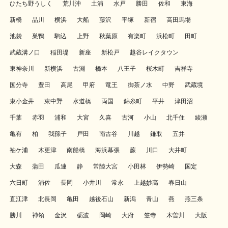
ひたち野うしく
荒川沖
土浦
水戸
勝田
佐和
東海
新橋
品川
横浜
大船
藤沢
平塚
新宿
高田馬場
池袋
巣鴨
駒込
上野
秋葉原
有楽町
浜松町
田町
武蔵溝ノ口
稲田堤
新座
新松戸
越谷レイクタウン
東神奈川
新横浜
古淵
橋本
八王子
桜木町
吉祥寺
国分寺
豊田
高尾
甲府
竜王
御茶ノ水
中野
武蔵境
東小金井
東中野
水道橋
両国
錦糸町
平井
津田沼
千葉
赤羽
浦和
大宮
久喜
古河
小山
北千住
綾瀬
亀有
柏
我孫子
戸田
南古谷
川越
鎌取
五井
袖ケ浦
木更津
南船橋
海浜幕張
蕨
川口
大井町
大森
蒲田
瓜連
静
常陸大宮
小田林
伊勢崎
国定
六日町
浦佐
長岡
小井川
常永
上越妙高
春日山
直江津
北長岡
亀田
越後石山
新潟
青山
燕
燕三条
勝川
神領
金沢
砺波
岡崎
大府
笠寺
木曽川
大阪