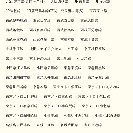
JR山陽本線(岩国～門司)
大阪環状線
JR東西線
JR宝塚線
JR岩徳線
JR鹿児島本線(下関・門司港～博多)
東武東上線
東武伊勢崎線
東武日光線
東武野田線
東武大師線
西武池袋線
西武有楽町線
西武新宿線
西武国分寺線
西武多摩湖線
西武多摩川線
京成本線
京成千葉線
京成千原線
成田スカイアクセス
京王線
京王相模原線
京王高尾線
京王井の頭線
京王新線
小田急線
小田急江ノ島線
小田急多摩線
東急東横線
東急目黒線
東急田園都市線
東急大井町線
東急池上線
東急多摩川線
東急世田谷線
京急本線
東京メトロ銀座線
東京メトロ丸ノ内線
東京メトロ日比谷線
東京メトロ東西線
東京メトロ千代田線
東京メトロ有楽町線
東京メトロ半蔵門線
東京メトロ南北線
東京メトロ副都心線
相鉄本線
相鉄いずみ野線
相鉄・JR直通線
名鉄名古屋本線
名鉄三河線
名鉄豊田線
名鉄空港線