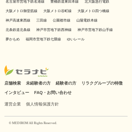
名古屋市営地下鉄名港線
豊橋鉄道東田本線
北大阪急行電鉄
大阪メトロ御堂筋線
大阪メトロ谷町線
大阪メトロ四つ橋線
神戸高速東西線
三田線
公園都市線
山陽電鉄本線
北条鉄道北条線
神戸市営地下鉄西神線
神戸市営地下鉄山手線
夢かもめ
福岡市営地下鉄七隈線
ゆいレール
店舗検索
未経験者の方
経験者の方
リラクグループの特徴
インタビュー
FAQ・お問い合わせ
運営企業
個人情報保護方針
© MEDIROM All Rights Reserved.