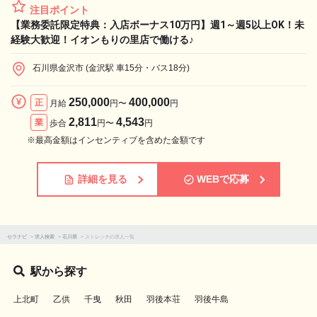
注目ポイント
【業務委託限定特典：入店ボーナス10万円】週1～週5以上OK！未
経験大歓迎！イオンもりの里店で働ける♪
石川県金沢市 (金沢駅 車15分・バス18分)
250,000
400,000
正
月給
円〜
円
2,811
4,543
業
歩合
円〜
円
※最高金額はインセンティブを含めた金額です
詳細を見る
WEBで応募
セラナビ
>
求人検索
>
石川県
>
ストレッチの求人一覧
駅から探す
上北町
乙供
千曳
秋田
羽後本荘
羽後牛島