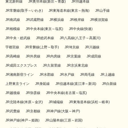
東北新幹線
JR奥羽本線(新庄～青森)
JR羽越本線
JR常磐線(取手～いわき)
JR東海道本線(東京～熱海)
JR山手線
JR南武線
JR武蔵野線
JR横浜線
JR根岸線
JR横須賀線
JR相模線
JR中央本線(東京～塩尻)
JR中央線(快速)
JR中央・総武線
JR総武本線
JR八高線(八王子～高麗川)
宇都宮線
JR常磐線(上野～取手)
JR埼京線
JR川越線
JR高崎線
JR外房線
JR内房線
JR京葉線
JR成田線
JR成田エクスプレス
JR久留里線
JR京浜東北線
JR湘南新宿ライン
JR水郡線
JR水戸線
JR両毛線
JR上越線
上野東京ライン
JR身延線
JR信越本線(直江津～新潟)
JR白新線
JR越後線
JR弥彦線
JR中央本線(名古屋～塩尻)
JR北陸本線(米原～金沢)
JR城端線
JR東海道本線(浜松～岐阜)
JR武豊線
JR京都線
JR神戸線(大阪～神戸)
JR神戸線(神戸～姫路)
JR山陽本線(三原～岩国)