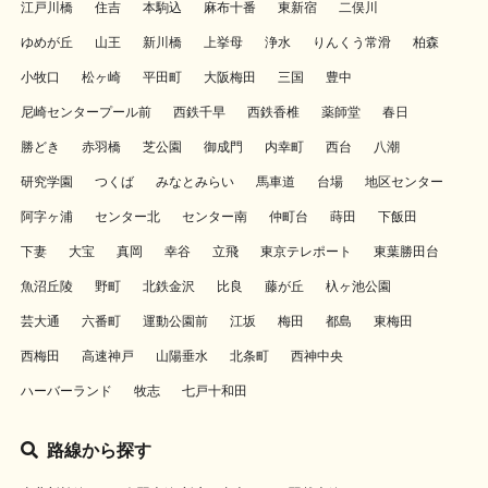
江戸川橋
住吉
本駒込
麻布十番
東新宿
二俣川
ゆめが丘
山王
新川橋
上挙母
浄水
りんくう常滑
柏森
小牧口
松ヶ崎
平田町
大阪梅田
三国
豊中
尼崎センタープール前
西鉄千早
西鉄香椎
薬師堂
春日
勝どき
赤羽橋
芝公園
御成門
内幸町
西台
八潮
研究学園
つくば
みなとみらい
馬車道
台場
地区センター
阿字ヶ浦
センター北
センター南
仲町台
蒔田
下飯田
下妻
大宝
真岡
幸谷
立飛
東京テレポート
東葉勝田台
魚沼丘陵
野町
北鉄金沢
比良
藤が丘
杁ヶ池公園
芸大通
六番町
運動公園前
江坂
梅田
都島
東梅田
西梅田
高速神戸
山陽垂水
北条町
西神中央
ハーバーランド
牧志
七戸十和田
路線から探す