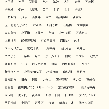
六甲道
神戸
新長田
垂水
玖波
大竹
岩国
南岩国
柳井港
柳井
北新地
三田
千早
志木
柳瀬川
ふじみ野
浅草
西新井
草加
新伊勢崎
新古河
流山おおたかの森
豊四季
新鎌ヶ谷
新船橋
大泉学園
東久留米
小手指
入間市
所沢
小竹向原
西武新宿
上石神井
船橋競馬場
京成津田沼
勝田台
志津
ユーカリが丘
京成千葉
千葉中央
ちはら台
八幡山
つつじヶ丘
柴崎
府中
京王八王子
稲城
南大沢
高井戸
新線新宿
初台
代々木八幡
経堂
和泉多摩川
百合ヶ丘
新百合ヶ丘
小田急相模原
相武台前
南林間
五月台
田園調布
日吉
綱島
大倉山
三軒茶屋
溝の口
宮崎台
青葉台
南町田グランベリーパーク
京急東神奈川
横須賀中央
末広町
虎ノ門
後楽園
新宿三丁目
日比谷
虎ノ門ヒルズ
門前仲町
東陽町
西葛西
行徳
新御茶ノ水
代々木公園