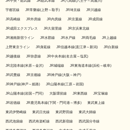
JR中央・総武線
JR総武本線
JR八高線(八王子～高麗川)
宇都宮線
JR常磐線(上野～取手)
JR埼京線
JR川越線
JR高崎線
JR外房線
JR内房線
JR京葉線
JR成田線
JR成田エクスプレス
JR久留里線
JR京浜東北線
JR湘南新宿ライン
JR水郡線
JR水戸線
JR両毛線
JR上越線
上野東京ライン
JR身延線
JR信越本線(直江津～新潟)
JR白新線
JR越後線
JR弥彦線
JR中央本線(名古屋～塩尻)
JR北陸本線(米原～金沢)
JR城端線
JR東海道本線(浜松～岐阜)
JR武豊線
JR京都線
JR神戸線(大阪～神戸)
JR神戸線(神戸～姫路)
JR山陽本線(三原～岩国)
JR山陽本線(岩国～門司)
大阪環状線
JR東西線
JR宝塚線
JR岩徳線
JR鹿児島本線(下関・門司港～博多)
東武東上線
東武伊勢崎線
東武日光線
東武野田線
東武大師線
西武池袋線
西武有楽町線
西武新宿線
西武国分寺線