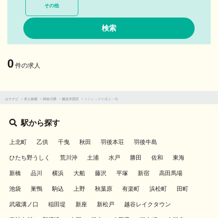
その他
0
件の求人
セラナビ
>
求人検索
>
神奈川県
>
横浜市西区
>
ストレッチの求人一覧
駅から探す
上北町
乙供
千曳
秋田
羽後本荘
羽後牛島
ひたち野うしく
荒川沖
土浦
水戸
勝田
佐和
東海
新橋
品川
横浜
大船
藤沢
平塚
新宿
高田馬場
池袋
巣鴨
駒込
上野
秋葉原
有楽町
浜松町
田町
武蔵溝ノ口
稲田堤
新座
新松戸
越谷レイクタウン