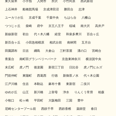
東久留米
小手指
入間市
所沢
小竹向原
西武新宿
上石神井
船橋競馬場
京成津田沼
勝田台
志津
ユーカリが丘
京成千葉
千葉中央
ちはら台
八幡山
つつじヶ丘
柴崎
府中
京王八王子
稲城
南大沢
高井戸
新線新宿
初台
代々木八幡
経堂
和泉多摩川
百合ヶ丘
新百合ヶ丘
小田急相模原
相武台前
南林間
五月台
田園調布
日吉
綱島
大倉山
三軒茶屋
溝の口
宮崎台
青葉台
南町田グランベリーパーク
京急東神奈川
横須賀中央
末広町
虎ノ門
後楽園
新宿三丁目
日比谷
虎ノ門ヒルズ
門前仲町
東陽町
西葛西
行徳
新御茶ノ水
代々木公園
江戸川橋
住吉
本駒込
麻布十番
東新宿
二俣川
ゆめが丘
山王
新川橋
上挙母
浄水
りんくう常滑
柏森
小牧口
松ヶ崎
平田町
大阪梅田
三国
豊中
尼崎センタープール前
西鉄千早
西鉄香椎
薬師堂
春日