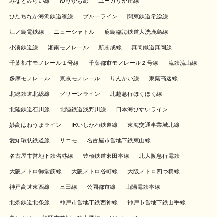
みなとみらい線
ゆりかもめ
ユーカリが丘線
ひたちなか海浜鉄道湊線
ブルーライン
関東鉄道常総線
江ノ島電鉄線
ニューシャトル
鹿島臨海鉄道大洗鹿島線
小湊鉄道線
湘南モノレール
新京成線
真岡鐵道真岡線
千葉都市モノレール１号線
千葉都市モノレール２号線
流鉄流山線
多摩モノレール
東京モノレール
りんかい線
東葉高速線
北総鉄道北総線
グリーンライン
北越急行ほくほく線
北陸鉄道石川線
北陸鉄道浅野川線
日本海ひすいライン
妙高はねうまライン
IRいしかわ鉄道線
東海交通事業城北線
愛知環状鉄道線
リニモ
名古屋市営地下鉄東山線
名古屋市営地下鉄名港線
豊橋鉄道東田本線
北大阪急行電鉄
大阪メトロ御堂筋線
大阪メトロ谷町線
大阪メトロ四つ橋線
神戸高速東西線
三田線
公園都市線
山陽電鉄本線
北条鉄道北条線
神戸市営地下鉄西神線
神戸市営地下鉄山手線