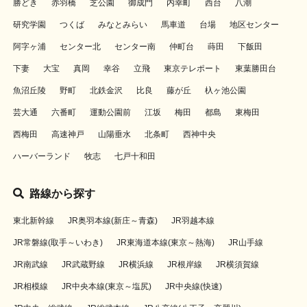
勝どき
赤羽橋
芝公園
御成門
内幸町
西台
八潮
研究学園
つくば
みなとみらい
馬車道
台場
地区センター
阿字ヶ浦
センター北
センター南
仲町台
蒔田
下飯田
下妻
大宝
真岡
幸谷
立飛
東京テレポート
東葉勝田台
魚沼丘陵
野町
北鉄金沢
比良
藤が丘
杁ヶ池公園
芸大通
六番町
運動公園前
江坂
梅田
都島
東梅田
西梅田
高速神戸
山陽垂水
北条町
西神中央
ハーバーランド
牧志
七戸十和田
路線から探す
東北新幹線
JR奥羽本線(新庄～青森)
JR羽越本線
JR常磐線(取手～いわき)
JR東海道本線(東京～熱海)
JR山手線
JR南武線
JR武蔵野線
JR横浜線
JR根岸線
JR横須賀線
JR相模線
JR中央本線(東京～塩尻)
JR中央線(快速)