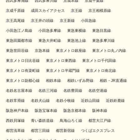
西武多摩湖線
西武多摩川線
京成本線
京成千葉線
京成千原線
成田スカイアクセス
京王線
京王相模原線
京王高尾線
京王井の頭線
京王新線
小田急線
小田急江ノ島線
小田急多摩線
東急東横線
東急目黒線
東急田園都市線
東急大井町線
東急池上線
東急多摩川線
東急世田谷線
京急本線
東京メトロ銀座線
東京メトロ丸ノ内線
東京メトロ日比谷線
東京メトロ東西線
東京メトロ千代田線
東京メトロ有楽町線
東京メトロ半蔵門線
東京メトロ南北線
東京メトロ副都心線
相鉄本線
相鉄いずみ野線
相鉄・JR直通線
名鉄名古屋本線
名鉄三河線
名鉄豊田線
名鉄空港線
名鉄常滑線
名鉄犬山線
名鉄小牧線
近鉄山田線
近鉄鈴鹿線
阪急神戸本線
阪急宝塚本線
阪急京都本線
阪神本線
西鉄貝塚線
青い森鉄道線
鳥海山ろく線
都営大江戸線
都営浅草線
都営三田線
都営新宿線
つくばエクスプレス