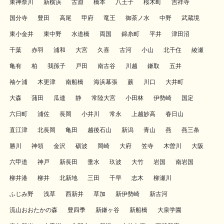
東神奈川
新横浜
古淵
橋本
八王子
桜木町
吉祥寺
国分寺
豊田
高尾
甲府
竜王
御茶ノ水
中野
武蔵境
東小金井
東中野
水道橋
両国
錦糸町
平井
津田沼
千葉
赤羽
浦和
大宮
久喜
古河
小山
北千住
綾瀬
亀有
柏
我孫子
戸田
南古谷
川越
鎌取
五井
袖ケ浦
木更津
南船橋
海浜幕張
蕨
川口
大井町
大森
蒲田
瓜連
静
常陸大宮
小田林
伊勢崎
国定
六日町
浦佐
長岡
小井川
常永
上越妙高
春日山
直江津
北長岡
亀田
越後石山
新潟
青山
燕
燕三条
勝川
神領
金沢
砺波
岡崎
大府
笠寺
木曽川
大阪
六甲道
神戸
新長田
垂水
玖波
大竹
岩国
南岩国
柳井港
柳井
北新地
三田
千早
志木
柳瀬川
ふじみ野
浅草
西新井
草加
新伊勢崎
新古河
流山おおたかの森
豊四季
新鎌ヶ谷
新船橋
大泉学園