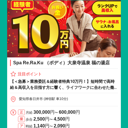
Spa Re.Ra.Ku （ボディ）大泉寺温泉 福の湯店
注目ポイント
【＜急募＞業務委託＆経験者特典10万円！】短時間で高時
給＆高収入を目指す方に響く、ライフワークに合わせた働き
方を提案します！
愛知県春日井市 (神領駅 車10分)
300,000
円
600,000
円
正
月給
〜
2,500
円
4,500
円
業
歩合
〜
1,140
円
2,090
円
ア
時給
〜