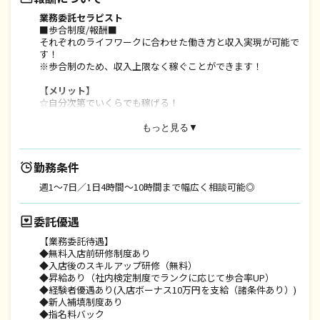
業務委託セラピスト
■歩合制度/報酬■
それぞれのライフワークに合わせた働き方と収入実現が可能で
す！
※歩合制のため、収入上限なく稼ぐことができます！
【メリット】
☆自分次第でいくらでも稼げる！
☆施術件数を収入に反映！
☆指名料は100％還元！
もっと見る▼
【経験者優遇制度あり】
■業務委託経験者はボーナスと入店前研修を優遇■
勤務条件
①経験者には入店お祝い金を10万円支給（諸条件あり）
週1〜7日／1日4時間〜10時間まで幅広く相談可能◎
②技術チェックの結果により研修スキップ！最短デビューが可
能です。
委託優遇
【未経験でも安心！新人補填あり】
■未経験者でも安心の【新人補填制度】■
【業務委託待遇】
研修終了月含む最大3ヶ月補填制度有：完全歩合給が初めての
◆無料入店前研修制度あり
方にも安心です。
◆入店後のスキルアップ研修（無料）
補填金額：70,000~150,000/月※月間業務時間規定有
◆昇給あり（社内検定制度でランクに応じて歩合率UP）
ーーーーーーーーーーーーーーーーーーーーーーーー
◆経験者優遇あり(入店ボーナス10万円を支給（諸条件あり）)
■委託収入例■
◆新人補填制度あり
【トップセラピストとして働くAさん】
◆指名料バック