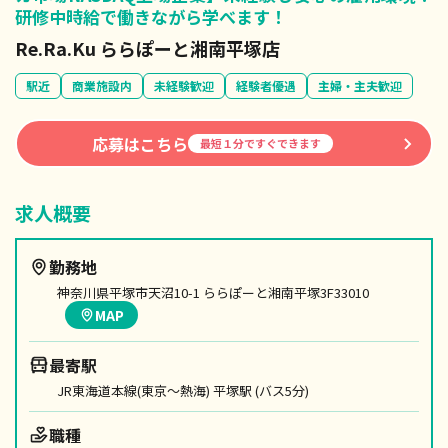
研修中時給で働きながら学べます！
Re.Ra.Ku ららぽーと湘南平塚店
駅近
商業施設内
未経験歓迎
経験者優遇
主婦・主夫歓迎
応募はこちら
最短１分ですぐできます
求人概要
勤務地
神奈川県平塚市天沼10-1 ららぽーと湘南平塚3F33010
MAP
最寄駅
JR東海道本線(東京～熱海) 平塚駅 (バス5分)
職種