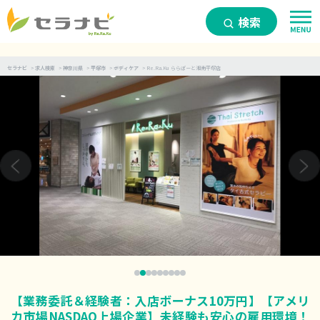
検索
セラナビ
>
求人検索
>
神奈川県
>
平塚市
>
ボディケア
>
Re.Ra.Ku ららぽーと湘南平塚店
【業務委託＆経験者：入店ボーナス10万円】【アメリ
カ市場NASDAQ上場企業】未経験も安心の雇用環境！