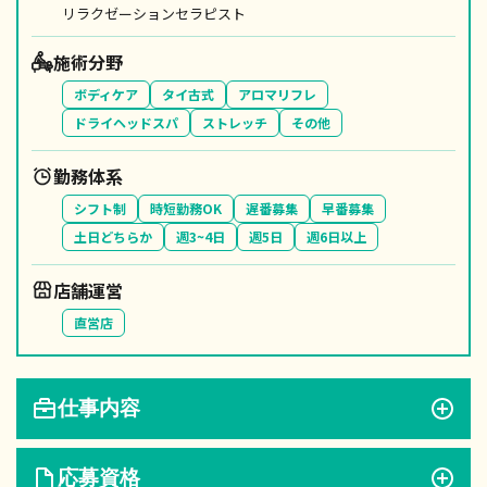
リラクゼーションセラピスト
施術分野
ボディケア
タイ古式
アロマリフレ
ドライヘッドスパ
ストレッチ
その他
勤務体系
シフト制
時短勤務OK
遅番募集
早番募集
土日どちらか
週3~4日
週5日
週6日以上
店舗運営
直営店
仕事内容
応募資格