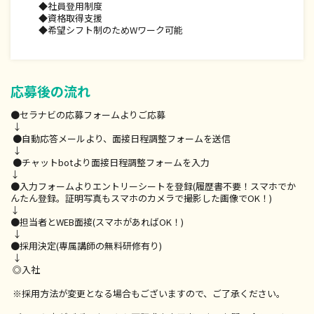
◇がっつり働いて、高収入を実現！
◆社員登用制度
月間収入：500,000円(フルタイム/1日5～6件施術想定)
◆資格取得支援
年間収入：600万円
◆希望シフト制のためWワーク可能
【Ｗワーク・スキマ時間で働くBさん、Cさん】
◇ケース1：将来に活用、Re.Ra.Ku にスキマ時間で働く
入店3ヶ月目 月収：115,000円 (週20時間//1日2件施術)
応募後の流れ
◇ケース2：仕事休みの週末にWワークで働く
月収：108,000円（週16時間/1日4件施術）
●セラナビの応募フォームよりご応募
↓
【主婦(夫)のDさん】
●自動応答メールより、面接日程調整フォームを送信
◇産後も仕事と育児を両立
↓
・時短 の1年目/Cランク
●チャットbotより面接日程調整フォームを入力
月収：150,000円 (週30時間/1日3件施術）
↓
●入力フォームよりエントリーシートを登録(履歴書不要！スマホでか
・産後復帰の3年目/Bランク
んたん登録。証明写真もスマホのカメラで撮影した画像でOK！)
月収：300,000円 (週30時間/1日3件施術)
↓
ーーーーーーーーーーーーーーーーーーーーーーーー
●担当者とWEB面接(スマホがあればOK！)
【業務委託:完全歩合の報酬モデル】
↓
※60分施術の場合（平均施術数：9時間の在籍時間中、4〜6件
●採用決定(専属講師の無料研修有り)
の施術）
↓
★指名料別途支給（一律1件:500円）
◎入社
※採用方法が変更となる場合もございますので、ご了承ください。