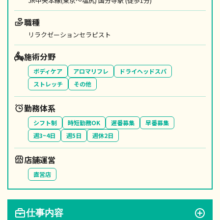
JR中央本線(東京～塩尻) 国分寺駅 (徒歩1分)
職種
リラクゼーションセラピスト
施術分野
ボディケア
アロマリフレ
ドライヘッドスパ
ストレッチ
その他
勤務体系
シフト制
時短勤務OK
遅番募集
早番募集
週3~4日
週5日
週休2日
店舗運営
直営店
仕事内容