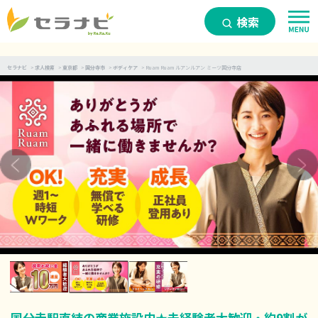
検索
セラナビ
>
求人検索
>
東京都
>
国分寺市
>
ボディケア
>
Ruam Ruam ルアンルアン ミーツ国分寺店
国分寺駅直結の商業施設内★未経験者大歓迎・約9割が