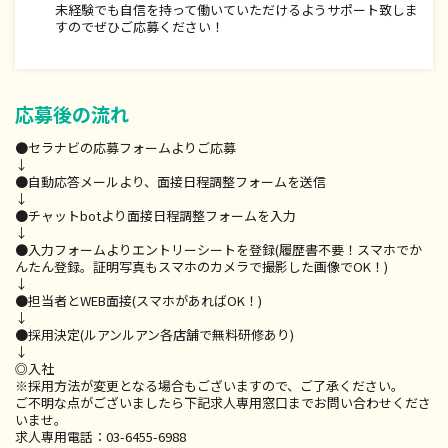
未経験でも自信を持って働いていただけるようサポート致しま
すのでぜひご応募ください！
応募後の流れ
●セラナビの応募フォームよりご応募
↓
●自動応答メールより、面接日程調整フォームを送信
↓
●チャットbotより面接日程調整フォームを入力
↓
●入力フォームよりエントリーシートを登録(履歴書不要！スマホでか
んたん登録。証明写真もスマホのカメラで撮影した画像でOK！)
↓
●担当者とWEB面接(スマホがあればOK！)
↓
●採用決定(ルアンルアン各店舗で無料研修あり)
↓
◎入社
※採用方法が変更となる場合もございますので、ご了承ください。
ご不明な点がございましたら下記求人専用窓口までお問い合わせくださ
いませ。
求人専用電話：03-6455-6988