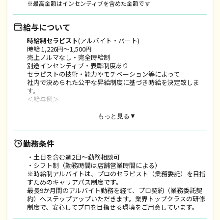
※最高金額はインセンティブを含めた金額です
給与について
時給制セラピスト
(アルバイト・パート)
時給 1,226円〜1,500円
売上ノルマなし・完全時給制
別途インセンティブ・表彰制度あり
セラピストの技術・能力やモチベーション等によって
社内で決められた公平な昇給制度に基づき時給を決定致しま
す。
＜給与例＞
・Aさん (20代後半、独身）の場合
月間20日勤務（週5日出勤）× 1日7時間勤務（9:30～
もっと見る▼
17:30 休憩60分）
時給1300円×20日×7時間＝月収18.2万円
月間売上60万円かつ社内目標の生産性達成の場合：18.2万円
勤務条件
＋インセンティブ2.1万円＝総支給20.3万円
・土日を含む週2日～勤務相談可
・Bさん (30代前半、既婚、子供あり、扶養範囲内での希望)の
・シフト制（勤務時間は店舗営業時間による）
場合
※時給制アルバイトは、プロのセラピスト（業務委託）を目指
月間12日勤務（週3日出勤）× 1日4.5時間勤務（10:00～
すためのキャリアパス制度です。
14:30）
最長9か月間のアルバイト勤務を経て、プロ契約（業務委託契
時給1226円×12日×4.5時間＝月収6.6万円
約）へステップアップいただきます。業界トップクラスの研修
月間売上40万円かつ社内目標の生産性達成の場合：6.6万円
制度で、安心してプロを目指せる環境をご用意しています。
＋インセンティブ0.9万円＝総支給7.5万円