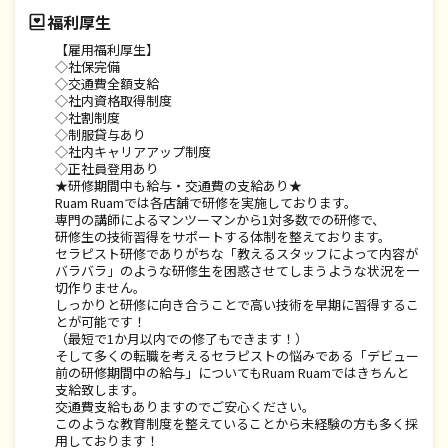
福利厚生
【雇用福利厚生】
◇社保完備
◇交通費全額支給
◇社内資格取得制度
◇社割制度
◇制服貸与あり
◇社内キャリアアップ制度
◇正社員登用あり
★研修期間中も給与・交通費の支給あり★
Ruam Ruamでは各店舗で研修を実施しております。
専門の講師によるマンツーマンから1対多数での研修で、
研修生の技術習得をサポートする体制を整えております。
セラピスト研修でありがちな「教えるスタッフによって内容が
バラバラ」のような研修生を困惑させてしまうような状況を一
切作りません。
しっかりと研修に向き合うことで高い技術を早期に習得するこ
とが可能です！
（最短で1か月以内での修了もできます！）
そして多くの転職を考えるセラピストの悩みである「デビュー
前の研修期間中の給与」についてもRuam Ruamではきちんと
支給致します。
交通費支給もありますのでご安心ください。
このような教育制度を整えていることから未経験の方も多く採
用しております！