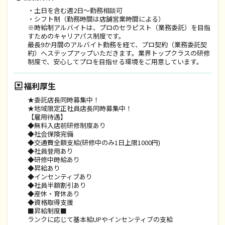
・土日を含む週2日～勤務相談可
・シフト制（勤務時間は店舗営業時間による）
※時給制アルバイトは、プロのセラピスト（業務委託）を目指
すためのキャリアパス制度です。
最長9か月間のアルバイト勤務を経て、プロ契約（業務委託契
約）へステップアップいただきます。業界トップクラスの研修
制度で、安心してプロを目指せる環境をご用意しています。
福利厚生
★委託店長同時募集中！
★地域限定正社員店長同時募集中！
【雇用待遇】
◆無料入店前研修制度あり
◆社会保険完備
◆交通費全額支給(研修中のみ1日上限1000円)
◆社員登用あり
◆研修中時給あり
◆昇給あり
◆インセンティブあり
◆社員半額割引あり
◆産休・育休あり
◆資格取得支援
■昇給制度■
ランクに応じて基本給UPやインセンティブの支給