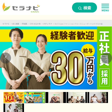
検索
セラナビ
>
求人検索
>
茨城県
>
ひたちなか市
>
ボディケア
>
Bell Epoc ファッションクルーズニューポートひたちなか店