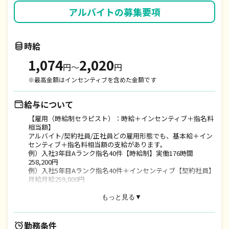
アルバイト
の募集要項
時給
1,074
2,020
円〜
円
※最高金額はインセンティブを含めた金額です
給与について
【雇用（時給制セラピスト）：時給＋インセンティブ＋指名料
相当額】
アルバイト/契約社員/正社員どの雇用形態でも、基本給＋イン
センティブ＋指名料相当額の支給があります。
例）入社3年目Aランク指名40件【時給制】実働176時間
258,200円
例）入社5年目Aランク指名40件＋インセンティブ【契約社員】
月給月給259,800円
例）入社7年目Sランク指名60件＋インセンティブ【正社員】
月給354,500円
もっと見る▼
※研修中(試用期間)最長3ヶ月、研修中はアルバイト雇用
勤務条件