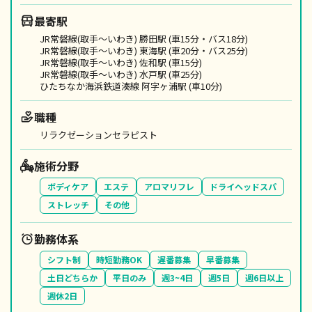
最寄駅
JR常磐線(取手～いわき) 勝田駅 (車15分・バス18分)
JR常磐線(取手～いわき) 東海駅 (車20分・バス25分)
JR常磐線(取手～いわき) 佐和駅 (車15分)
JR常磐線(取手～いわき) 水戸駅 (車25分)
ひたちなか海浜鉄道湊線 阿字ヶ浦駅 (車10分)
職種
リラクゼーションセラピスト
施術分野
ボディケア
エステ
アロマリフレ
ドライヘッドスパ
ストレッチ
その他
勤務体系
シフト制
時短勤務OK
遅番募集
早番募集
土日どちらか
平日のみ
週3~4日
週5日
週6日以上
週休2日