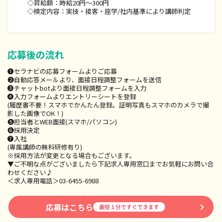
◇昇給額：時給20円～300円
◇検定内容：実技・接客・座学/社内基準により講師判定
応募後の流れ
❶セラナビの応募フォームよりご応募
❷自動応答メールより、面接日程調整フォームを送信
❸チャットbotより面接日程調整フォームを入力
❹入力フォームよりエントリーシートを登録
(履歴書不要！スマホでかんたん登録。証明写真もスマホのカメラで撮
影した画像でOK！)
❺担当者とWEB面接(スマホ/パソコン)
❻採用決定
❼入社
(専属講師の無料研修有り)
※採用方法が変更となる場合もございます。
▼ご不明な点がございましたら下記求人専用窓口までお気軽にお問い合
わせください♪
＜求人専用電話＞03-6455-6988
応募はこちら
最短１分ですぐできます