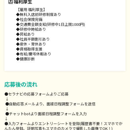
福利厚生
ティブ】
収入例）入社5年目Aランク指名40件＋インセンティブ【契約社
【雇用 福利厚生】
員】月給256,500円
◆無料入店前研修制度あり
◆社会保険完備
◇正社員（セラピスト）【評価による月給額×インセンティ
◆交通費全額支給(研修中1日上限1000円)
ブ】
◆研修中時給あり
収入例）入社7年目Sランク指名60件＋インセンティブ【正社
◆昇給あり
員】 月給354,500円
◆社員半額割引あり
ーーーーーーーーーーーーーーーーーーーーーーーーーーーー
◆産休・育休あり
◆資格取得支援
◆有給/慶弔休暇あり
◆健康診断
応募後の流れ
●セラナビの応募フォームよりご応募
↓
●自動応答メールより、面接日程調整フォームを送信
↓
●チャットbotより面接日程調整フォームを入力
↓
●入力フォームよりエントリーシートを登録(履歴書不要！スマホでか
んたん登録。証明写真もスマホのカメラで撮影した画像でOK！)