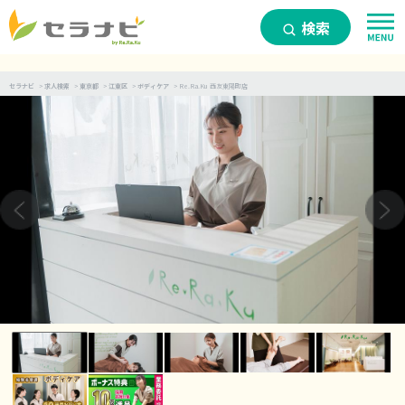
検索
セラナビ
>
求人検索
>
東京都
>
江東区
>
ボディケア
>
Re.Ra.Ku 西友東陽町店