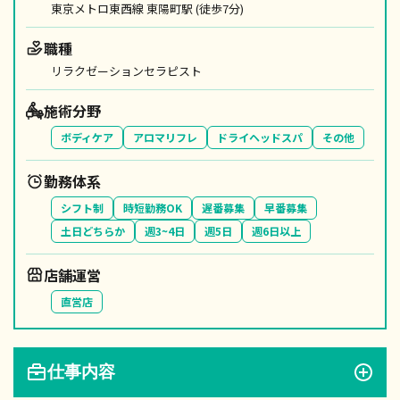
東京メトロ東西線 東陽町駅 (徒歩7分)
職種
リラクゼーションセラピスト
施術分野
ボディケア
アロマリフレ
ドライヘッドスパ
その他
勤務体系
シフト制
時短勤務OK
遅番募集
早番募集
土日どちらか
週3~4日
週5日
週6日以上
店舗運営
直営店
仕事内容