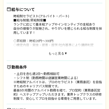
給与について
時給制セラピスト(アルバイト・パート)
■給与制度/昇給制度■
ランクに応じて基本給アップやインセンティブの支給あり
自分の頑張りが反映され、やりがいを感じられる給与制度を採
用しています！
◇昇給額：時給20円～300円
◇検定内容：実技・接客・座学/社内基準により講師判定
◇研修中時給あり(試用期間)最長3ヶ月/研修中はアルバイト雇
用
もっと見る▼
【メリット】
☆固定の時間で給料が入る！
勤務条件
☆シフト制だから安心！
・土日を含む週2日～勤務相談可
☆研修中時給があるため、入店前も安心して学べる！
・シフト制（勤務時間は店舗営業時間による）
ーーーーーーーーーーーーーーーーーーーーーーーーーーーー
※時給制アルバイトは、プロのセラピスト（業務委託）を目指
■月額収入例■
すためのキャリアパス制度です。
◇アルバイト（時給制）【等級ランクによる時給額×時間×イ
最長9か月間のアルバイト勤務を経て、プロ契約（業務委託契
ンセンティブ】
約）へステップアップいただきます。業界トップクラスの研修
収入例）入社3年目Aランク指名40件【時給制】実働176時間
制度で、安心してプロを目指せる環境をご用意しています。
248,000円
◇契約社員(セラピスト)【等級ランクによる月給額×インセン