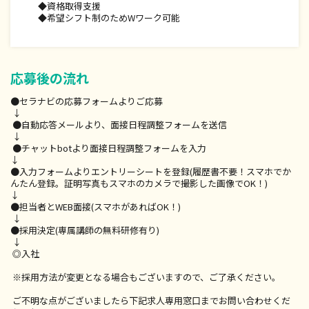
月間収入：500,000円(フルタイム/1日5～6件施術想定)
◆資格取得支援
年間収入：600万円
◆希望シフト制のためWワーク可能
【Ｗワーク・スキマ時間で働くBさん、Cさん】
◇ケース1：将来に活用、Re.Ra.Ku にスキマ時間で働く
入店3ヶ月目 月収：115,000円 (週20時間//1日2件施術)
応募後の流れ
◇ケース2：仕事休みの週末にWワークで働く
月収：108,000円（週16時間/1日4件施術）
●セラナビの応募フォームよりご応募
↓
【主婦(夫)のDさん】
●自動応答メールより、面接日程調整フォームを送信
◇産後も仕事と育児を両立
↓
・時短 の1年目/Cランク
●チャットbotより面接日程調整フォームを入力
月収：150,000円 (週30時間/1日3件施術）
↓
●入力フォームよりエントリーシートを登録(履歴書不要！スマホでか
・産後復帰の3年目/Bランク
んたん登録。証明写真もスマホのカメラで撮影した画像でOK！)
月収：300,000円 (週30時間/1日3件施術)
↓
ーーーーーーーーーーーーーーーーーーーーーーーー
●担当者とWEB面接(スマホがあればOK！)
【業務委託:完全歩合の報酬モデル】
↓
※60分施術の場合（平均施術数：9時間の在籍時間中、4〜6件
●採用決定(専属講師の無料研修有り)
の施術）
↓
★指名料別途支給（一律1件:500円）
◎入社
※採用方法が変更となる場合もございますので、ご了承ください。
ご不明な点がございましたら下記求人専用窓口までお問い合わせくだ