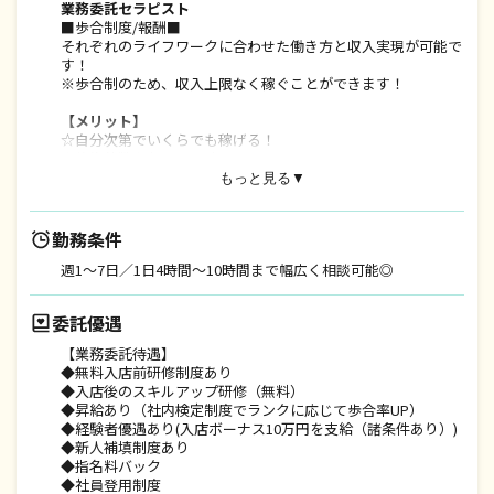
業務委託セラピスト
■歩合制度/報酬■
それぞれのライフワークに合わせた働き方と収入実現が可能で
す！
※歩合制のため、収入上限なく稼ぐことができます！
【メリット】
☆自分次第でいくらでも稼げる！
☆施術件数を収入に反映！
☆指名料は100％還元！
もっと見る▼
【経験者優遇制度あり】
■業務委託経験者はボーナスと入店前研修を優遇■
勤務条件
①経験者には入店お祝い金を10万円支給（諸条件あり）
週1〜7日／1日4時間〜10時間まで幅広く相談可能◎
②技術チェックの結果により研修スキップ！最短デビューが可
能です。
委託優遇
【未経験でも安心！新人補填あり】
■未経験者でも安心の【新人補填制度】■
【業務委託待遇】
研修終了月含む最大3ヶ月補填制度有：完全歩合給が初めての
◆無料入店前研修制度あり
方にも安心です。
◆入店後のスキルアップ研修（無料）
補填金額：70,000~150,000/月※月間業務時間規定有
◆昇給あり（社内検定制度でランクに応じて歩合率UP）
ーーーーーーーーーーーーーーーーーーーーーーーー
◆経験者優遇あり(入店ボーナス10万円を支給（諸条件あり）)
■委託収入例■
◆新人補填制度あり
【トップセラピストとして働くAさん】
◆指名料バック
◇がっつり働いて、高収入を実現！
◆社員登用制度