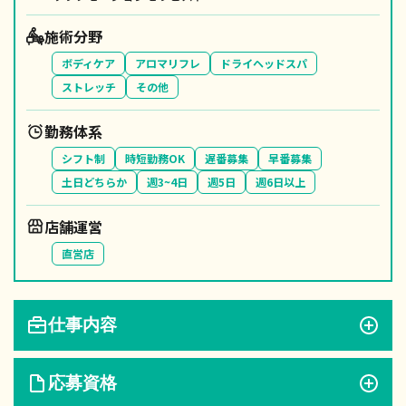
施術分野
ボディケア
アロマリフレ
ドライヘッドスパ
ストレッチ
その他
勤務体系
シフト制
時短勤務OK
遅番募集
早番募集
土日どちらか
週3~4日
週5日
週6日以上
店舗運営
直営店
仕事内容
応募資格