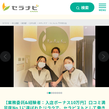
検索
セラナビ
>
求人検索
>
東京都
>
江戸川区
>
ボディケア
>
Re.Ra.Ku 平井駅前店
【業務委託&経験者：入店ボーナス10万円】口コミ満
足度No.1に選ばれたリラクで、セラピストとして働き