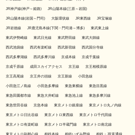
JR神戸線(神戸～姫路)
JR山陽本線(三原～岩国)
JR山陽本線(岩国～門司)
大阪環状線
JR東西線
JR宝塚線
JR岩徳線
JR鹿児島本線(下関・門司港～博多)
東武東上線
東武伊勢崎線
東武日光線
東武野田線
東武大師線
西武池袋線
西武有楽町線
西武新宿線
西武国分寺線
西武多摩湖線
西武多摩川線
京成本線
京成千葉線
京成千原線
成田スカイアクセス
京王線
京王相模原線
京王高尾線
京王井の頭線
京王新線
小田急線
小田急江ノ島線
小田急多摩線
東急東横線
東急目黒線
東急田園都市線
東急大井町線
東急池上線
東急多摩川線
東急世田谷線
京急本線
東京メトロ銀座線
東京メトロ丸ノ内線
東京メトロ日比谷線
東京メトロ東西線
東京メトロ千代田線
東京メトロ有楽町線
東京メトロ半蔵門線
東京メトロ南北線
東京メトロ副都心線
相鉄本線
相鉄いずみ野線
相鉄・JR直通線