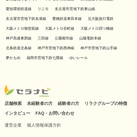
愛知環状鉄道線
リニモ
名古屋市営地下鉄東山線
名古屋市営地下鉄名港線
豊橋鉄道東田本線
北大阪急行電鉄
大阪メトロ御堂筋線
大阪メトロ谷町線
大阪メトロ四つ橋線
神戸高速東西線
三田線
公園都市線
山陽電鉄本線
北条鉄道北条線
神戸市営地下鉄西神線
神戸市営地下鉄山手線
夢かもめ
福岡市営地下鉄七隈線
ゆいレール
店舗検索
未経験者の方
経験者の方
リラクグループの特徴
インタビュー
FAQ・お問い合わせ
運営企業
個人情報保護方針