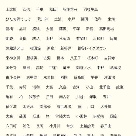
上北町
乙供
千曳
秋田
羽後本荘
羽後牛島
ひたち野うしく
荒川沖
土浦
水戸
勝田
佐和
東海
新橋
品川
横浜
大船
藤沢
平塚
新宿
高田馬場
池袋
巣鴨
駒込
上野
秋葉原
有楽町
浜松町
田町
武蔵溝ノ口
稲田堤
新座
新松戸
越谷レイクタウン
東神奈川
新横浜
古淵
橋本
八王子
桜木町
吉祥寺
国分寺
豊田
高尾
甲府
竜王
御茶ノ水
中野
武蔵境
東小金井
東中野
水道橋
両国
錦糸町
平井
津田沼
千葉
赤羽
浦和
大宮
久喜
古河
小山
北千住
綾瀬
亀有
柏
我孫子
戸田
南古谷
川越
鎌取
五井
袖ケ浦
木更津
南船橋
海浜幕張
蕨
川口
大井町
大森
蒲田
瓜連
静
常陸大宮
小田林
伊勢崎
国定
六日町
浦佐
長岡
小井川
常永
上越妙高
春日山
直江津
北長岡
亀田
越後石山
新潟
青山
燕
燕三条