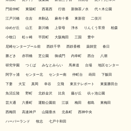
門前仲町
東陽町
西葛西
行徳
新御茶ノ水
代々木公園
江戸川橋
住吉
本駒込
麻布十番
東新宿
二俣川
ゆめが丘
山王
新川橋
上挙母
浄水
りんくう常滑
柏森
小牧口
松ヶ崎
平田町
大阪梅田
三国
豊中
尼崎センタープール前
西鉄千早
西鉄香椎
薬師堂
春日
勝どき
赤羽橋
芝公園
御成門
内幸町
西台
八潮
研究学園
つくば
みなとみらい
馬車道
台場
地区センター
阿字ヶ浦
センター北
センター南
仲町台
蒔田
下飯田
下妻
大宝
真岡
幸谷
立飛
東京テレポート
東葉勝田台
魚沼丘陵
野町
北鉄金沢
比良
藤が丘
杁ヶ池公園
芸大通
六番町
運動公園前
江坂
梅田
都島
東梅田
西梅田
高速神戸
山陽垂水
北条町
西神中央
ハーバーランド
牧志
七戸十和田