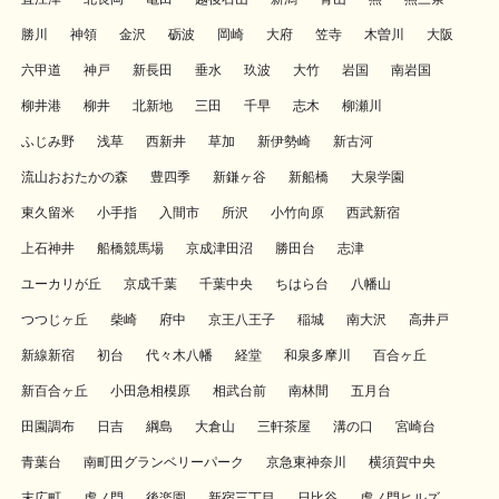
勝川
神領
金沢
砺波
岡崎
大府
笠寺
木曽川
大阪
六甲道
神戸
新長田
垂水
玖波
大竹
岩国
南岩国
柳井港
柳井
北新地
三田
千早
志木
柳瀬川
ふじみ野
浅草
西新井
草加
新伊勢崎
新古河
流山おおたかの森
豊四季
新鎌ヶ谷
新船橋
大泉学園
東久留米
小手指
入間市
所沢
小竹向原
西武新宿
上石神井
船橋競馬場
京成津田沼
勝田台
志津
ユーカリが丘
京成千葉
千葉中央
ちはら台
八幡山
つつじヶ丘
柴崎
府中
京王八王子
稲城
南大沢
高井戸
新線新宿
初台
代々木八幡
経堂
和泉多摩川
百合ヶ丘
新百合ヶ丘
小田急相模原
相武台前
南林間
五月台
田園調布
日吉
綱島
大倉山
三軒茶屋
溝の口
宮崎台
青葉台
南町田グランベリーパーク
京急東神奈川
横須賀中央
末広町
虎ノ門
後楽園
新宿三丁目
日比谷
虎ノ門ヒルズ