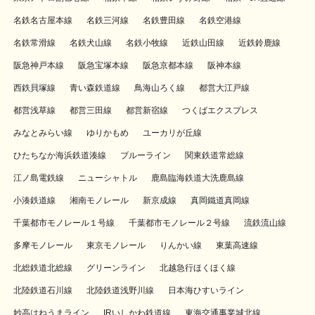
名鉄名古屋本線
名鉄三河線
名鉄豊田線
名鉄空港線
名鉄常滑線
名鉄犬山線
名鉄小牧線
近鉄山田線
近鉄鈴鹿線
阪急神戸本線
阪急宝塚本線
阪急京都本線
阪神本線
西鉄貝塚線
青い森鉄道線
鳥海山ろく線
都営大江戸線
都営浅草線
都営三田線
都営新宿線
つくばエクスプレス
みなとみらい線
ゆりかもめ
ユーカリが丘線
ひたちなか海浜鉄道湊線
ブルーライン
関東鉄道常総線
江ノ島電鉄線
ニューシャトル
鹿島臨海鉄道大洗鹿島線
小湊鉄道線
湘南モノレール
新京成線
真岡鐵道真岡線
千葉都市モノレール１号線
千葉都市モノレール２号線
流鉄流山線
多摩モノレール
東京モノレール
りんかい線
東葉高速線
北総鉄道北総線
グリーンライン
北越急行ほくほく線
北陸鉄道石川線
北陸鉄道浅野川線
日本海ひすいライン
妙高はねうまライン
IRいしかわ鉄道線
東海交通事業城北線