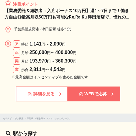
注目ポイント
【業務委託＆経験者：入店ボーナス10万円】週1～7日まで！働き
方自由◎最高月収50万円も可能なRe.Ra.Ku 津田沼店で、憧れのラ
イフワークと収入実現！
千葉県習志野市 (津田沼駅 徒歩5分)
1,141
2,090
ア
時給
円〜
円
250,000
400,000
正
月給
円〜
円
193,970
360,300
契
月給
円〜
円
2,811
4,543
業
歩合
円〜
円
※最高金額はインセンティブを含めた金額です
詳細を見る
WEBで応募
セラナビ
>
求人検索
>
千葉県
>
習志野市
>
ストレッチの求人一覧
駅から探す