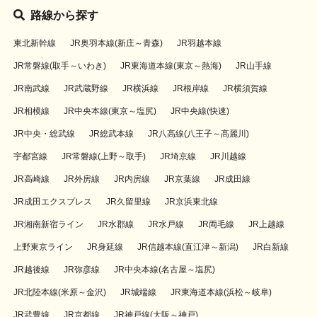
路線から探す
東北新幹線
JR奥羽本線(新庄～青森)
JR羽越本線
JR常磐線(取手～いわき)
JR東海道本線(東京～熱海)
JR山手線
JR南武線
JR武蔵野線
JR横浜線
JR根岸線
JR横須賀線
JR相模線
JR中央本線(東京～塩尻)
JR中央線(快速)
JR中央・総武線
JR総武本線
JR八高線(八王子～高麗川)
宇都宮線
JR常磐線(上野～取手)
JR埼京線
JR川越線
JR高崎線
JR外房線
JR内房線
JR京葉線
JR成田線
JR成田エクスプレス
JR久留里線
JR京浜東北線
JR湘南新宿ライン
JR水郡線
JR水戸線
JR両毛線
JR上越線
上野東京ライン
JR身延線
JR信越本線(直江津～新潟)
JR白新線
JR越後線
JR弥彦線
JR中央本線(名古屋～塩尻)
JR北陸本線(米原～金沢)
JR城端線
JR東海道本線(浜松～岐阜)
JR武豊線
JR京都線
JR神戸線(大阪～神戸)