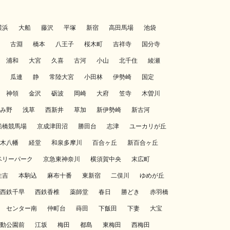
横浜
大船
藤沢
平塚
新宿
高田馬場
池袋
古淵
橋本
八王子
桜木町
吉祥寺
国分寺
浦和
大宮
久喜
古河
小山
北千住
綾瀬
瓜連
静
常陸大宮
小田林
伊勢崎
国定
神領
金沢
砺波
岡崎
大府
笠寺
木曽川
み野
浅草
西新井
草加
新伊勢崎
新古河
船橋競馬場
京成津田沼
勝田台
志津
ユーカリが丘
木八幡
経堂
和泉多摩川
百合ヶ丘
新百合ヶ丘
ベリーパーク
京急東神奈川
横須賀中央
末広町
住吉
本駒込
麻布十番
東新宿
二俣川
ゆめが丘
西鉄千早
西鉄香椎
薬師堂
春日
勝どき
赤羽橋
センター南
仲町台
蒔田
下飯田
下妻
大宝
動公園前
江坂
梅田
都島
東梅田
西梅田