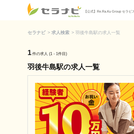
【公式】Re.Ra.Ku Group セラ
セラナビ
>
求人検索
>
羽後牛島駅の求人一覧
1
件の求人 (1 - 1件目)
羽後牛島駅の求人一覧