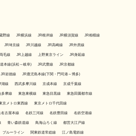
武蔵野線
JR横浜線
JR根岸線
JR横須賀線
JR相模線
JR埼京線
JR川越線
JR高崎線
JR外房線
R両毛線
JR上越線
上野東京ライン
JR身延線
海道本線(浜松～岐阜)
JR武豊線
JR京都線
JR岩徳線
JR鹿児島本線(下関・門司港～博多)
摩湖線
西武多摩川線
京成本線
京成千葉線
急多摩線
東急東横線
東急目黒線
東急田園都市線
東京メトロ東西線
東京メトロ千代田線
鉄名古屋本線
名鉄三河線
名鉄豊田線
名鉄空港線
線
青い森鉄道線
鳥海山ろく線
都営大江戸線
ブルーライン
関東鉄道常総線
江ノ島電鉄線