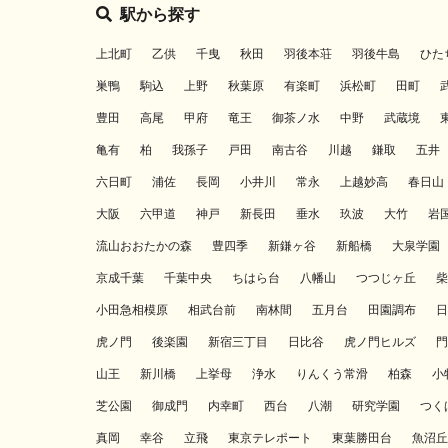
駅から探す
上北町
乙供
千曳
秋田
羽後本荘
羽後牛島
ひた
巣鴨
駒込
上野
秋葉原
有楽町
浜松町
田町
豊田
高尾
甲府
竜王
御茶ノ水
中野
武蔵境
亀有
柏
我孫子
戸田
南古谷
川越
鎌取
五井
六日町
浦佐
長岡
小井川
常永
上越妙高
春日山
大阪
六甲道
神戸
新長田
垂水
玖波
大竹
岩
流山おおたかの森
豊四季
新鎌ヶ谷
新船橋
大泉学園
京成千葉
千葉中央
ちはら台
八幡山
つつじヶ丘
柴
小田急相模原
相武台前
南林間
五月台
田園調布
日
虎ノ門
後楽園
新宿三丁目
日比谷
虎ノ門ヒルズ
門
山王
新川橋
上挙母
浄水
りんくう常滑
柏森
小
芝公園
御成門
内幸町
西台
八潮
研究学園
つく
真岡
幸谷
立飛
東京テレポート
東葉勝田台
魚沼丘