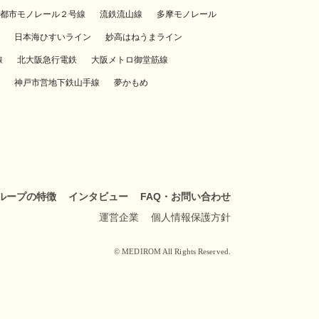
都市モノレール２号線
流鉄流山線
多摩モノレール
日本海ひすいライン
妙高はねうまライン
線
北大阪急行電鉄
大阪メトロ御堂筋線
神戸市営地下鉄山手線
夢かもめ
ループの特徴
インタビュー
FAQ・お問い合わせ
運営企業
個人情報保護方針
© MEDIROM All Rights Reserved.