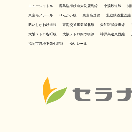
ニューシャトル
鹿島臨海鉄道大洗鹿島線
小湊鉄道線
湘
東京モノレール
りんかい線
東葉高速線
北総鉄道北総線
IRいしかわ鉄道線
東海交通事業城北線
愛知環状鉄道線
大阪メトロ谷町線
大阪メトロ四つ橋線
神戸高速東西線
福岡市営地下鉄七隈線
ゆいレール