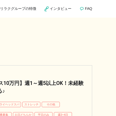
リラクグループの特徴
インタビュー
FAQ
10万円】週1～週5以上OK！未経験
る♪
ライヘッドスパ
ストレッチ
その他
番募集
土日どちらか
平日のみ
週3~4日