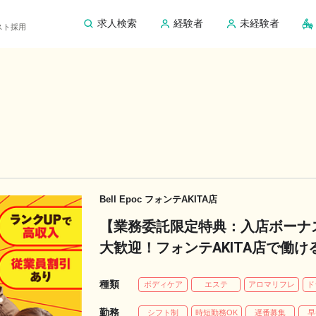
求人検索
経験者
未経験者
ピスト採用
Bell Epoc フォンテAKITA店
【業務委託限定特典：入店ボーナス
大歓迎！フォンテAKITA店で働け
種類
ボディケア
エステ
アロマリフレ
ド
勤務
シフト制
時短勤務OK
遅番募集
早