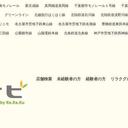
南モノレール
新京成線
真岡鐵道真岡線
千葉都市モノレール１号線
千葉
グリーンライン
北越急行ほくほく線
北陸鉄道石川線
北陸鉄道浅野川線
リニモ
名古屋市営地下鉄東山線
名古屋市営地下鉄名港線
豊橋鉄道東田本
三田線
公園都市線
山陽電鉄本線
北条鉄道北条線
神戸市営地下鉄西神線
店舗検索
未経験者の方
経験者の方
リラクグ