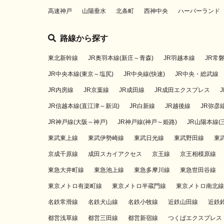
高速神戸
山陽垂水
北条町
西神中央
ハーバーランド
路線から探す
東北新幹線
JR奥羽本線(新庄～青森)
JR羽越本線
JR常
JR中央本線(東京～塩尻)
JR中央線(快速)
JR中央・総武線
JR内房線
JR京葉線
JR成田線
JR成田エクスプレス
JR信越本線(直江津～新潟)
JR白新線
JR越後線
JR弥彦
JR神戸線(大阪～神戸)
JR神戸線(神戸～姫路)
JR山陽本線(
東武東上線
東武伊勢崎線
東武日光線
東武野田線
東
京成千原線
成田スカイアクセス
京王線
京王相模原線
東急大井町線
東急池上線
東急多摩川線
東急世田谷線
東京メトロ有楽町線
東京メトロ半蔵門線
東京メトロ南北線
名鉄常滑線
名鉄犬山線
名鉄小牧線
近鉄山田線
近鉄
都営浅草線
都営三田線
都営新宿線
つくばエクスプレス