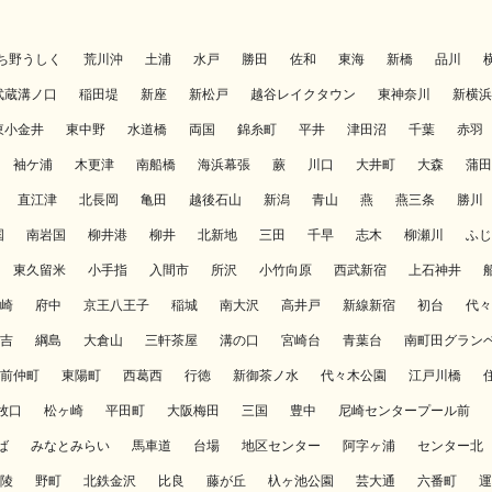
ち野うしく
荒川沖
土浦
水戸
勝田
佐和
東海
新橋
品川
武蔵溝ノ口
稲田堤
新座
新松戸
越谷レイクタウン
東神奈川
新横浜
東小金井
東中野
水道橋
両国
錦糸町
平井
津田沼
千葉
赤羽
袖ケ浦
木更津
南船橋
海浜幕張
蕨
川口
大井町
大森
蒲田
直江津
北長岡
亀田
越後石山
新潟
青山
燕
燕三条
勝川
国
南岩国
柳井港
柳井
北新地
三田
千早
志木
柳瀬川
ふじ
東久留米
小手指
入間市
所沢
小竹向原
西武新宿
上石神井
崎
府中
京王八王子
稲城
南大沢
高井戸
新線新宿
初台
代々
吉
綱島
大倉山
三軒茶屋
溝の口
宮崎台
青葉台
南町田グラン
前仲町
東陽町
西葛西
行徳
新御茶ノ水
代々木公園
江戸川橋
牧口
松ヶ崎
平田町
大阪梅田
三国
豊中
尼崎センタープール前
ば
みなとみらい
馬車道
台場
地区センター
阿字ヶ浦
センター北
陵
野町
北鉄金沢
比良
藤が丘
杁ヶ池公園
芸大通
六番町
運