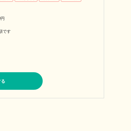
0
円
額です
する