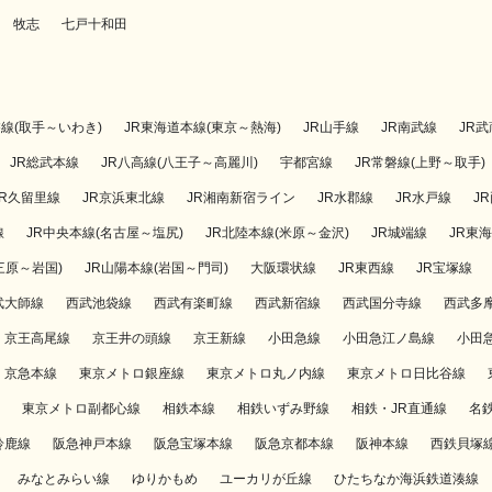
牧志
七戸十和田
磐線(取手～いわき)
JR東海道本線(東京～熱海)
JR山手線
JR南武線
JR
JR総武本線
JR八高線(八王子～高麗川)
宇都宮線
JR常磐線(上野～取手)
JR久留里線
JR京浜東北線
JR湘南新宿ライン
JR水郡線
JR水戸線
J
線
JR中央本線(名古屋～塩尻)
JR北陸本線(米原～金沢)
JR城端線
JR東
三原～岩国)
JR山陽本線(岩国～門司)
大阪環状線
JR東西線
JR宝塚線
武大師線
西武池袋線
西武有楽町線
西武新宿線
西武国分寺線
西武多
京王高尾線
京王井の頭線
京王新線
小田急線
小田急江ノ島線
小田
京急本線
東京メトロ銀座線
東京メトロ丸ノ内線
東京メトロ日比谷線
東京メトロ副都心線
相鉄本線
相鉄いずみ野線
相鉄・JR直通線
名
鈴鹿線
阪急神戸本線
阪急宝塚本線
阪急京都本線
阪神本線
西鉄貝塚
みなとみらい線
ゆりかもめ
ユーカリが丘線
ひたちなか海浜鉄道湊線