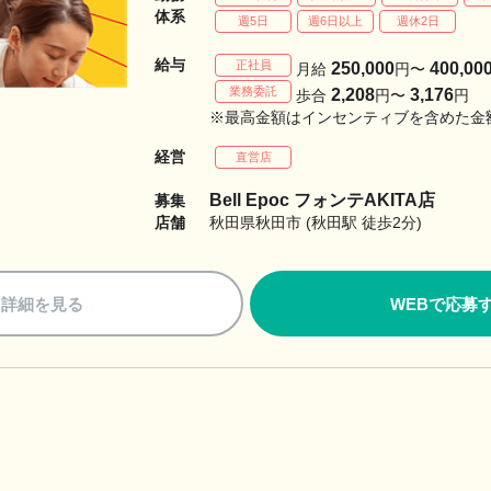
体系
週5日
週6日以上
週休2日
給与
正社員
250,000
400,00
月給
円〜
業務委託
2,208
3,176
歩合
円〜
円
※最高金額はインセンティブを含めた金
経営
直営店
Bell Epoc フォンテAKITA店
募集
店舗
秋田県秋田市 (秋田駅 徒歩2分)
詳細を見る
WEBで応募