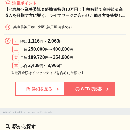
注目ポイント
【＜急募＞業務委託＆経験者特典10万円！】短時間で高時給＆高
収入を目指す方に響く、ライフワークに合わせた働き方を提案し
ます！
兵庫県神戸市中央区 (神戸駅 徒歩5分)
1,116
2,060
ア
時給
円〜
円
250,000
400,000
正
月給
円〜
円
189,720
354,900
契
月給
円〜
円
2,409
3,965
業
歩合
円〜
円
※最高金額はインセンティブを含めた金額です
詳細を見る
WEBで応募
セラナビ
>
求人検索
>
ハーバーランド駅の求人一覧
駅から探す