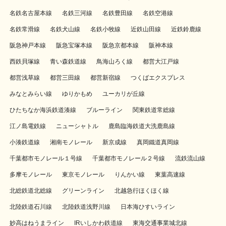
名鉄名古屋本線
名鉄三河線
名鉄豊田線
名鉄空港線
名鉄常滑線
名鉄犬山線
名鉄小牧線
近鉄山田線
近鉄鈴鹿線
阪急神戸本線
阪急宝塚本線
阪急京都本線
阪神本線
西鉄貝塚線
青い森鉄道線
鳥海山ろく線
都営大江戸線
都営浅草線
都営三田線
都営新宿線
つくばエクスプレス
みなとみらい線
ゆりかもめ
ユーカリが丘線
ひたちなか海浜鉄道湊線
ブルーライン
関東鉄道常総線
江ノ島電鉄線
ニューシャトル
鹿島臨海鉄道大洗鹿島線
小湊鉄道線
湘南モノレール
新京成線
真岡鐵道真岡線
千葉都市モノレール１号線
千葉都市モノレール２号線
流鉄流山線
多摩モノレール
東京モノレール
りんかい線
東葉高速線
北総鉄道北総線
グリーンライン
北越急行ほくほく線
北陸鉄道石川線
北陸鉄道浅野川線
日本海ひすいライン
妙高はねうまライン
IRいしかわ鉄道線
東海交通事業城北線