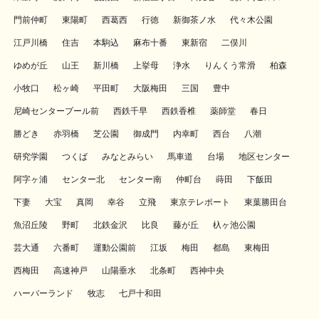
門前仲町
東陽町
西葛西
行徳
新御茶ノ水
代々木公園
江戸川橋
住吉
本駒込
麻布十番
東新宿
二俣川
ゆめが丘
山王
新川橋
上挙母
浄水
りんくう常滑
柏森
小牧口
松ヶ崎
平田町
大阪梅田
三国
豊中
尼崎センタープール前
西鉄千早
西鉄香椎
薬師堂
春日
勝どき
赤羽橋
芝公園
御成門
内幸町
西台
八潮
研究学園
つくば
みなとみらい
馬車道
台場
地区センター
阿字ヶ浦
センター北
センター南
仲町台
蒔田
下飯田
下妻
大宝
真岡
幸谷
立飛
東京テレポート
東葉勝田台
魚沼丘陵
野町
北鉄金沢
比良
藤が丘
杁ヶ池公園
芸大通
六番町
運動公園前
江坂
梅田
都島
東梅田
西梅田
高速神戸
山陽垂水
北条町
西神中央
ハーバーランド
牧志
七戸十和田