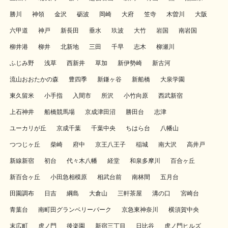
勝川
神領
金沢
砺波
岡崎
大府
笠寺
木曽川
大阪
六甲道
神戸
新長田
垂水
玖波
大竹
岩国
南岩国
柳井港
柳井
北新地
三田
千早
志木
柳瀬川
ふじみ野
浅草
西新井
草加
新伊勢崎
新古河
流山おおたかの森
豊四季
新鎌ヶ谷
新船橋
大泉学園
東久留米
小手指
入間市
所沢
小竹向原
西武新宿
上石神井
船橋競馬場
京成津田沼
勝田台
志津
ユーカリが丘
京成千葉
千葉中央
ちはら台
八幡山
つつじヶ丘
柴崎
府中
京王八王子
稲城
南大沢
高井戸
新線新宿
初台
代々木八幡
経堂
和泉多摩川
百合ヶ丘
新百合ヶ丘
小田急相模原
相武台前
南林間
五月台
田園調布
日吉
綱島
大倉山
三軒茶屋
溝の口
宮崎台
青葉台
南町田グランベリーパーク
京急東神奈川
横須賀中央
末広町
虎ノ門
後楽園
新宿三丁目
日比谷
虎ノ門ヒルズ