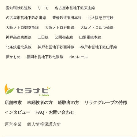
愛知環状鉄道線
リニモ
名古屋市営地下鉄東山線
名古屋市営地下鉄名港線
豊橋鉄道東田本線
北大阪急行電鉄
大阪メトロ御堂筋線
大阪メトロ谷町線
大阪メトロ四つ橋線
神戸高速東西線
三田線
公園都市線
山陽電鉄本線
北条鉄道北条線
神戸市営地下鉄西神線
神戸市営地下鉄山手線
夢かもめ
福岡市営地下鉄七隈線
ゆいレール
店舗検索
未経験者の方
経験者の方
リラクグループの特徴
インタビュー
FAQ・お問い合わせ
運営企業
個人情報保護方針