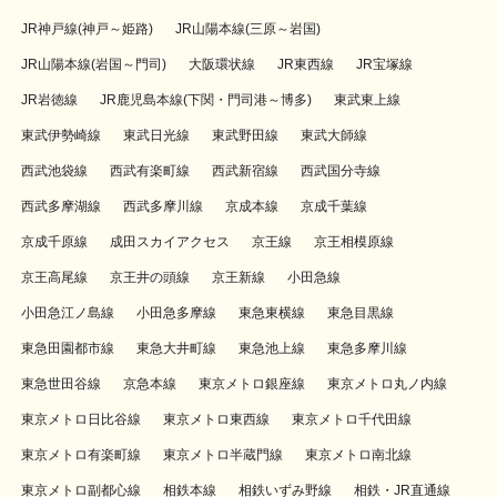
JR神戸線(神戸～姫路)
JR山陽本線(三原～岩国)
JR山陽本線(岩国～門司)
大阪環状線
JR東西線
JR宝塚線
JR岩徳線
JR鹿児島本線(下関・門司港～博多)
東武東上線
東武伊勢崎線
東武日光線
東武野田線
東武大師線
西武池袋線
西武有楽町線
西武新宿線
西武国分寺線
西武多摩湖線
西武多摩川線
京成本線
京成千葉線
京成千原線
成田スカイアクセス
京王線
京王相模原線
京王高尾線
京王井の頭線
京王新線
小田急線
小田急江ノ島線
小田急多摩線
東急東横線
東急目黒線
東急田園都市線
東急大井町線
東急池上線
東急多摩川線
東急世田谷線
京急本線
東京メトロ銀座線
東京メトロ丸ノ内線
東京メトロ日比谷線
東京メトロ東西線
東京メトロ千代田線
東京メトロ有楽町線
東京メトロ半蔵門線
東京メトロ南北線
東京メトロ副都心線
相鉄本線
相鉄いずみ野線
相鉄・JR直通線