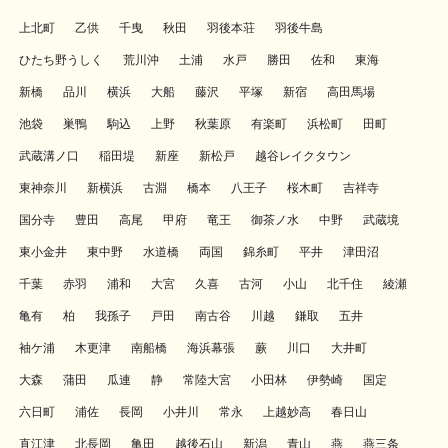
上北町
乙供
千曳
秋田
羽後本荘
羽後牛島
ひたち野うしく
荒川沖
土浦
水戸
勝田
佐和
東海
新橋
品川
横浜
大船
藤沢
平塚
新宿
高田馬場
池袋
巣鴨
駒込
上野
秋葉原
有楽町
浜松町
田町
武蔵溝ノ口
稲田堤
新座
新松戸
越谷レイクタウン
東神奈川
新横浜
古淵
橋本
八王子
桜木町
吉祥寺
国分寺
豊田
高尾
甲府
竜王
御茶ノ水
中野
武蔵境
東小金井
東中野
水道橋
両国
錦糸町
平井
津田沼
千葉
赤羽
浦和
大宮
久喜
古河
小山
北千住
綾瀬
亀有
柏
我孫子
戸田
南古谷
川越
鎌取
五井
袖ケ浦
木更津
南船橋
海浜幕張
蕨
川口
大井町
大森
蒲田
瓜連
静
常陸大宮
小田林
伊勢崎
国定
六日町
浦佐
長岡
小井川
常永
上越妙高
春日山
直江津
北長岡
亀田
越後石山
新潟
青山
燕
燕三条