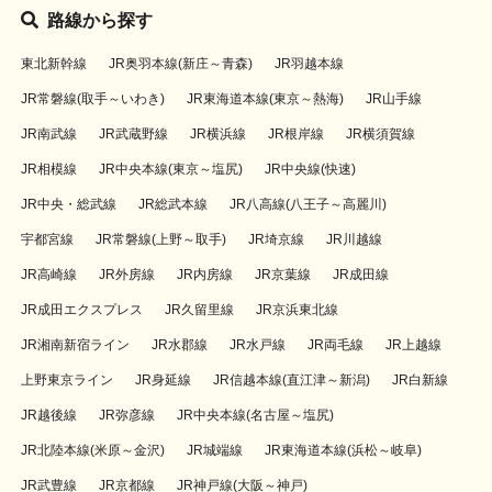
路線から探す
東北新幹線
JR奥羽本線(新庄～青森)
JR羽越本線
JR常磐線(取手～いわき)
JR東海道本線(東京～熱海)
JR山手線
JR南武線
JR武蔵野線
JR横浜線
JR根岸線
JR横須賀線
JR相模線
JR中央本線(東京～塩尻)
JR中央線(快速)
JR中央・総武線
JR総武本線
JR八高線(八王子～高麗川)
宇都宮線
JR常磐線(上野～取手)
JR埼京線
JR川越線
JR高崎線
JR外房線
JR内房線
JR京葉線
JR成田線
JR成田エクスプレス
JR久留里線
JR京浜東北線
JR湘南新宿ライン
JR水郡線
JR水戸線
JR両毛線
JR上越線
上野東京ライン
JR身延線
JR信越本線(直江津～新潟)
JR白新線
JR越後線
JR弥彦線
JR中央本線(名古屋～塩尻)
JR北陸本線(米原～金沢)
JR城端線
JR東海道本線(浜松～岐阜)
JR武豊線
JR京都線
JR神戸線(大阪～神戸)