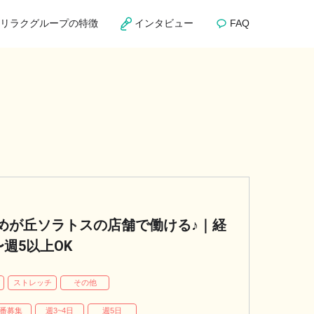
リラクグループの特徴
インタビュー
FAQ
めが丘ソラトスの店舗で働ける♪｜経
週5以上OK
パ
ストレッチ
その他
番募集
週3~4日
週5日