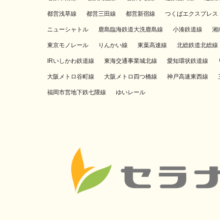
都営浅草線
都営三田線
都営新宿線
つくばエクスプレス
ニューシャトル
鹿島臨海鉄道大洗鹿島線
小湊鉄道線
湘
東京モノレール
りんかい線
東葉高速線
北総鉄道北総線
IRいしかわ鉄道線
東海交通事業城北線
愛知環状鉄道線
大阪メトロ谷町線
大阪メトロ四つ橋線
神戸高速東西線
福岡市営地下鉄七隈線
ゆいレール