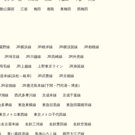
動公園前
江坂
梅田
都島
東梅田
西梅田
武蔵野線
JR横浜線
JR根岸線
JR横須賀線
JR相模線
JR埼京線
JR川越線
JR高崎線
JR外房線
R両毛線
JR上越線
上野東京ライン
JR身延線
海道本線(浜松～岐阜)
JR武豊線
JR京都線
JR岩徳線
JR鹿児島本線(下関・門司港～博多)
摩湖線
西武多摩川線
京成本線
京成千葉線
急多摩線
東急東横線
東急目黒線
東急田園都市線
東京メトロ東西線
東京メトロ千代田線
鉄名古屋本線
名鉄三河線
名鉄豊田線
名鉄空港線
線
青い森鉄道線
鳥海山ろく線
都営大江戸線