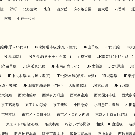
陵
野町
北鉄金沢
比良
藤が丘
杁ヶ池公園
芸大通
六番町
運
牧志
七戸十和田
磐線(取手～いわき)
JR東海道本線(東京～熱海)
JR山手線
JR南武線
JR
JR総武本線
JR八高線(八王子～高麗川)
宇都宮線
JR常磐線(上野～取手)
JR久留里線
JR京浜東北線
JR湘南新宿ライン
JR水郡線
JR水戸線
J
線
JR中央本線(名古屋～塩尻)
JR北陸本線(米原～金沢)
JR城端線
JR東
三原～岩国)
JR山陽本線(岩国～門司)
大阪環状線
JR東西線
JR宝塚線
武大師線
西武池袋線
西武有楽町線
西武新宿線
西武国分寺線
西武多
京王高尾線
京王井の頭線
京王新線
小田急線
小田急江ノ島線
小田
京急本線
東京メトロ銀座線
東京メトロ丸ノ内線
東京メトロ日比谷線
東京メトロ副都心線
相鉄本線
相鉄いずみ野線
相鉄・JR直通線
名
鈴鹿線
阪急神戸本線
阪急宝塚本線
阪急京都本線
阪神本線
西鉄貝塚