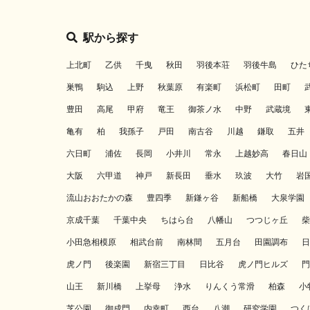
駅から探す
上北町
乙供
千曳
秋田
羽後本荘
羽後牛島
ひた
巣鴨
駒込
上野
秋葉原
有楽町
浜松町
田町
豊田
高尾
甲府
竜王
御茶ノ水
中野
武蔵境
亀有
柏
我孫子
戸田
南古谷
川越
鎌取
五井
六日町
浦佐
長岡
小井川
常永
上越妙高
春日山
大阪
六甲道
神戸
新長田
垂水
玖波
大竹
岩
流山おおたかの森
豊四季
新鎌ヶ谷
新船橋
大泉学園
京成千葉
千葉中央
ちはら台
八幡山
つつじヶ丘
柴
小田急相模原
相武台前
南林間
五月台
田園調布
日
虎ノ門
後楽園
新宿三丁目
日比谷
虎ノ門ヒルズ
門
山王
新川橋
上挙母
浄水
りんくう常滑
柏森
小
芝公園
御成門
内幸町
西台
八潮
研究学園
つく