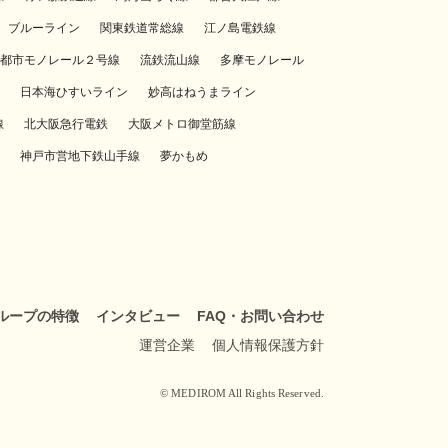
ブルーライン
関東鉄道常総線
江ノ島電鉄線
都市モノレール２号線
流鉄流山線
多摩モノレール
日本海ひすいライン
妙高はねうまライン
線
北大阪急行電鉄
大阪メトロ御堂筋線
神戸市営地下鉄山手線
夢かもめ
ループの特徴
インタビュー
FAQ・お問い合わせ
運営企業
個人情報保護方針
© MEDIROM All Rights Reserved.