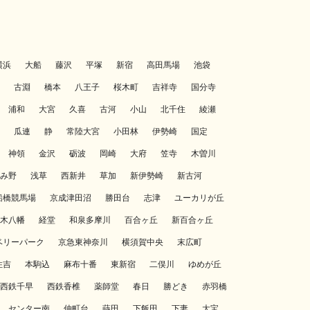
横浜
大船
藤沢
平塚
新宿
高田馬場
池袋
古淵
橋本
八王子
桜木町
吉祥寺
国分寺
浦和
大宮
久喜
古河
小山
北千住
綾瀬
瓜連
静
常陸大宮
小田林
伊勢崎
国定
神領
金沢
砺波
岡崎
大府
笠寺
木曽川
み野
浅草
西新井
草加
新伊勢崎
新古河
船橋競馬場
京成津田沼
勝田台
志津
ユーカリが丘
木八幡
経堂
和泉多摩川
百合ヶ丘
新百合ヶ丘
ベリーパーク
京急東神奈川
横須賀中央
末広町
住吉
本駒込
麻布十番
東新宿
二俣川
ゆめが丘
西鉄千早
西鉄香椎
薬師堂
春日
勝どき
赤羽橋
センター南
仲町台
蒔田
下飯田
下妻
大宝