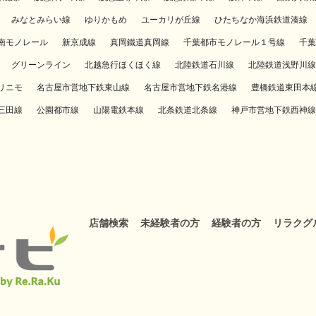
みなとみらい線
ゆりかもめ
ユーカリが丘線
ひたちなか海浜鉄道湊線
南モノレール
新京成線
真岡鐵道真岡線
千葉都市モノレール１号線
千葉
グリーンライン
北越急行ほくほく線
北陸鉄道石川線
北陸鉄道浅野川線
リニモ
名古屋市営地下鉄東山線
名古屋市営地下鉄名港線
豊橋鉄道東田本
三田線
公園都市線
山陽電鉄本線
北条鉄道北条線
神戸市営地下鉄西神線
店舗検索
未経験者の方
経験者の方
リラクグ