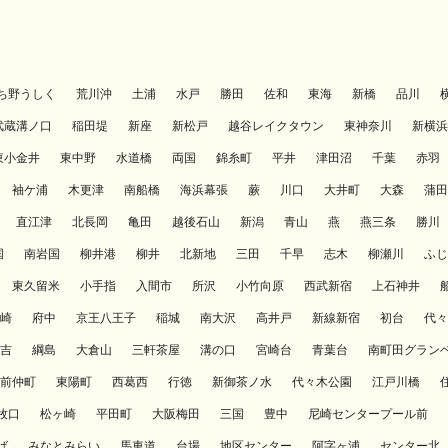
ち野うしく
荒川沖
土浦
水戸
勝田
佐和
東海
新橋
品川
武蔵溝ノ口
稲田堤
新座
新松戸
越谷レイクタウン
東神奈川
新横浜
東小金井
東中野
水道橋
両国
錦糸町
平井
津田沼
千葉
赤羽
袖ケ浦
木更津
南船橋
海浜幕張
蕨
川口
大井町
大森
蒲田
直江津
北長岡
亀田
越後石山
新潟
青山
燕
燕三条
勝川
国
南岩国
柳井港
柳井
北新地
三田
千早
志木
柳瀬川
ふじ
東久留米
小手指
入間市
所沢
小竹向原
西武新宿
上石神井
崎
府中
京王八王子
稲城
南大沢
高井戸
新線新宿
初台
代々
吉
綱島
大倉山
三軒茶屋
溝の口
宮崎台
青葉台
南町田グラン
前仲町
東陽町
西葛西
行徳
新御茶ノ水
代々木公園
江戸川橋
牧口
松ヶ崎
平田町
大阪梅田
三国
豊中
尼崎センタープール前
ば
みなとみらい
馬車道
台場
地区センター
阿字ヶ浦
センター北