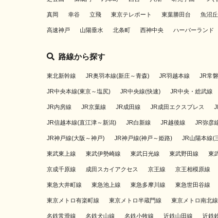
真岡
幸谷
立飛
東京テレポート
東葉勝田台
魚沼丘
高速神戸
山陽垂水
北条町
西神中央
ハーバーランド
路線から探す
東北新幹線
JR奥羽本線(新庄～青森)
JR羽越本線
JR常
JR中央本線(東京～塩尻)
JR中央線(快速)
JR中央・総武線
JR内房線
JR京葉線
JR成田線
JR成田エクスプレス
JR信越本線(直江津～新潟)
JR白新線
JR越後線
JR弥彦
JR神戸線(大阪～神戸)
JR神戸線(神戸～姫路)
JR山陽本線(
東武東上線
東武伊勢崎線
東武日光線
東武野田線
東
京成千原線
成田スカイアクセス
京王線
京王相模原線
東急大井町線
東急池上線
東急多摩川線
東急世田谷線
東京メトロ有楽町線
東京メトロ半蔵門線
東京メトロ南北線
名鉄常滑線
名鉄犬山線
名鉄小牧線
近鉄山田線
近鉄