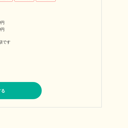
0
円
0
円
額です
する