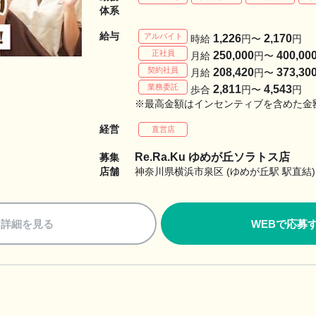
体系
給与
アルバイト
1,226
2,170
時給
円〜
円
正社員
250,000
400,00
月給
円〜
契約社員
208,420
373,30
月給
円〜
業務委託
2,811
4,543
歩合
円〜
円
※最高金額はインセンティブを含めた金
経営
直営店
Re.Ra.Ku ゆめが丘ソラトス店
募集
店舗
神奈川県横浜市泉区 (ゆめが丘駅 駅直結)
詳細を見る
WEBで応募