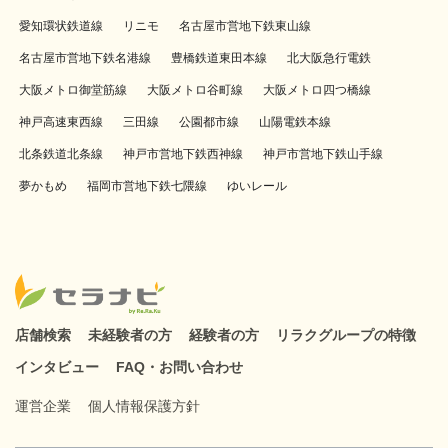
愛知環状鉄道線
リニモ
名古屋市営地下鉄東山線
名古屋市営地下鉄名港線
豊橋鉄道東田本線
北大阪急行電鉄
大阪メトロ御堂筋線
大阪メトロ谷町線
大阪メトロ四つ橋線
神戸高速東西線
三田線
公園都市線
山陽電鉄本線
北条鉄道北条線
神戸市営地下鉄西神線
神戸市営地下鉄山手線
夢かもめ
福岡市営地下鉄七隈線
ゆいレール
店舗検索
未経験者の方
経験者の方
リラクグループの特徴
インタビュー
FAQ・お問い合わせ
運営企業
個人情報保護方針