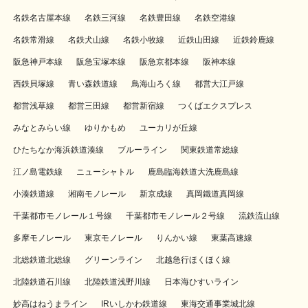
名鉄名古屋本線
名鉄三河線
名鉄豊田線
名鉄空港線
名鉄常滑線
名鉄犬山線
名鉄小牧線
近鉄山田線
近鉄鈴鹿線
阪急神戸本線
阪急宝塚本線
阪急京都本線
阪神本線
西鉄貝塚線
青い森鉄道線
鳥海山ろく線
都営大江戸線
都営浅草線
都営三田線
都営新宿線
つくばエクスプレス
みなとみらい線
ゆりかもめ
ユーカリが丘線
ひたちなか海浜鉄道湊線
ブルーライン
関東鉄道常総線
江ノ島電鉄線
ニューシャトル
鹿島臨海鉄道大洗鹿島線
小湊鉄道線
湘南モノレール
新京成線
真岡鐵道真岡線
千葉都市モノレール１号線
千葉都市モノレール２号線
流鉄流山線
多摩モノレール
東京モノレール
りんかい線
東葉高速線
北総鉄道北総線
グリーンライン
北越急行ほくほく線
北陸鉄道石川線
北陸鉄道浅野川線
日本海ひすいライン
妙高はねうまライン
IRいしかわ鉄道線
東海交通事業城北線