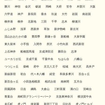
勝川
神領
金沢
砺波
岡崎
大府
笠寺
木曽川
大阪
六甲道
神戸
新長田
垂水
玖波
大竹
岩国
南岩国
柳井港
柳井
北新地
三田
千早
志木
柳瀬川
ふじみ野
浅草
西新井
草加
新伊勢崎
新古河
流山おおたかの森
豊四季
新鎌ヶ谷
新船橋
大泉学園
東久留米
小手指
入間市
所沢
小竹向原
西武新宿
上石神井
船橋競馬場
京成津田沼
勝田台
志津
ユーカリが丘
京成千葉
千葉中央
ちはら台
八幡山
つつじヶ丘
柴崎
府中
京王八王子
稲城
南大沢
高井戸
新線新宿
初台
代々木八幡
経堂
和泉多摩川
百合ヶ丘
新百合ヶ丘
小田急相模原
相武台前
南林間
五月台
田園調布
日吉
綱島
大倉山
三軒茶屋
溝の口
宮崎台
青葉台
南町田グランベリーパーク
京急東神奈川
横須賀中央
末広町
虎ノ門
後楽園
新宿三丁目
日比谷
虎ノ門ヒルズ