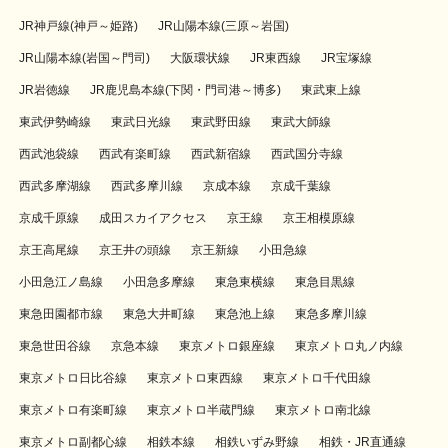
JR神戸線(神戸～姫路)
JR山陽本線(三原～岩国)
JR山陽本線(岩国～門司)
大阪環状線
JR東西線
JR宝塚線
JR岩徳線
JR鹿児島本線(下関・門司港～博多)
東武東上線
東武伊勢崎線
東武日光線
東武野田線
東武大師線
西武池袋線
西武有楽町線
西武新宿線
西武国分寺線
西武多摩湖線
西武多摩川線
京成本線
京成千葉線
京成千原線
成田スカイアクセス
京王線
京王相模原線
京王高尾線
京王井の頭線
京王新線
小田急線
小田急江ノ島線
小田急多摩線
東急東横線
東急目黒線
東急田園都市線
東急大井町線
東急池上線
東急多摩川線
東急世田谷線
京急本線
東京メトロ銀座線
東京メトロ丸ノ内線
東京メトロ日比谷線
東京メトロ東西線
東京メトロ千代田線
東京メトロ有楽町線
東京メトロ半蔵門線
東京メトロ南北線
東京メトロ副都心線
相鉄本線
相鉄いずみ野線
相鉄・JR直通線