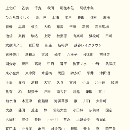
上北町
乙供
千曳
秋田
羽後本荘
羽後牛島
ひたち野うしく
荒川沖
土浦
水戸
勝田
佐和
東海
新橋
品川
横浜
大船
藤沢
平塚
新宿
高田馬場
池袋
巣鴨
駒込
上野
秋葉原
有楽町
浜松町
田町
武蔵溝ノ口
稲田堤
新座
新松戸
越谷レイクタウン
東神奈川
新横浜
古淵
橋本
八王子
桜木町
吉祥寺
国分寺
豊田
高尾
甲府
竜王
御茶ノ水
中野
武蔵境
東小金井
東中野
水道橋
両国
錦糸町
平井
津田沼
千葉
赤羽
浦和
大宮
久喜
古河
小山
北千住
綾瀬
亀有
柏
我孫子
戸田
南古谷
川越
鎌取
五井
袖ケ浦
木更津
南船橋
海浜幕張
蕨
川口
大井町
大森
蒲田
瓜連
静
常陸大宮
小田林
伊勢崎
国定
六日町
浦佐
長岡
小井川
常永
上越妙高
春日山
直江津
北長岡
亀田
越後石山
新潟
青山
燕
燕三条