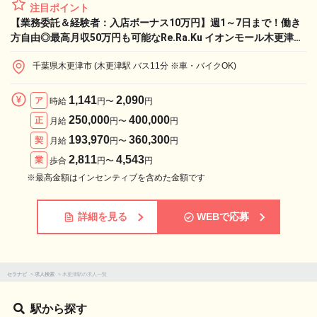
注目ポイント
【業務委託＆経験者：入店ボーナス10万円】週1～7日まで！働き
方自由◎最高月収50万円も可能なRe.Ra.Ku イオンモール木更津店
で、憧れのライフワークと収入実現！
千葉県木更津市 (木更津駅 バス11分 ※車・バイクOK)
1,141
2,090
ア
時給
円〜
円
250,000
400,000
正
月給
円〜
円
193,970
360,300
契
月給
円〜
円
2,811
4,543
業
歩合
円〜
円
※最高金額はインセンティブを含めた金額です
詳細を見る
WEBで応募
セラナビ
>
求人検索
>
木更津駅の求人一覧
駅から探す