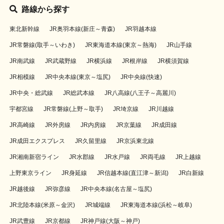
路線から探す
東北新幹線
JR奥羽本線(新庄～青森)
JR羽越本線
JR常磐線(取手～いわき)
JR東海道本線(東京～熱海)
JR山手線
JR南武線
JR武蔵野線
JR横浜線
JR根岸線
JR横須賀線
JR相模線
JR中央本線(東京～塩尻)
JR中央線(快速)
JR中央・総武線
JR総武本線
JR八高線(八王子～高麗川)
宇都宮線
JR常磐線(上野～取手)
JR埼京線
JR川越線
JR高崎線
JR外房線
JR内房線
JR京葉線
JR成田線
JR成田エクスプレス
JR久留里線
JR京浜東北線
JR湘南新宿ライン
JR水郡線
JR水戸線
JR両毛線
JR上越線
上野東京ライン
JR身延線
JR信越本線(直江津～新潟)
JR白新線
JR越後線
JR弥彦線
JR中央本線(名古屋～塩尻)
JR北陸本線(米原～金沢)
JR城端線
JR東海道本線(浜松～岐阜)
JR武豊線
JR京都線
JR神戸線(大阪～神戸)