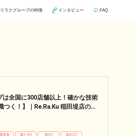
リラクグループの特徴
インタビュー
FAQ
ループは全国に300店舗以上！確かな技術
く！】｜Re.Ra.Ku 稲田堤店のセ
番募集
週3~4日
週5日
週休2日