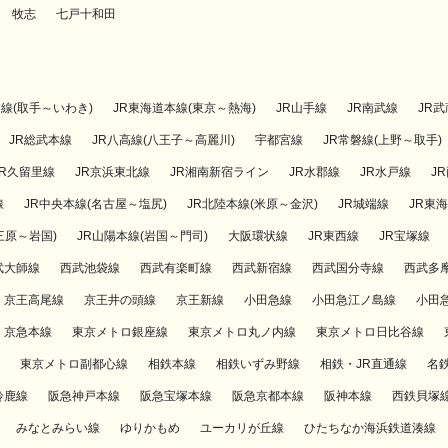
牧志
七戸十和田
磐線(取手～いわき)
JR東海道本線(東京～熱海)
JR山手線
JR南武線
JR
JR総武本線
JR八高線(八王子～高麗川)
宇都宮線
JR常磐線(上野～取手)
JR久留里線
JR京浜東北線
JR湘南新宿ライン
JR水郡線
JR水戸線
J
線
JR中央本線(名古屋～塩尻)
JR北陸本線(米原～金沢)
JR城端線
JR東
三原～岩国)
JR山陽本線(岩国～門司)
大阪環状線
JR東西線
JR宝塚線
武大師線
西武池袋線
西武有楽町線
西武新宿線
西武国分寺線
西武多
京王高尾線
京王井の頭線
京王新線
小田急線
小田急江ノ島線
小田
京急本線
東京メトロ銀座線
東京メトロ丸ノ内線
東京メトロ日比谷線
東京メトロ副都心線
相鉄本線
相鉄いずみ野線
相鉄・JR直通線
名
鈴鹿線
阪急神戸本線
阪急宝塚本線
阪急京都本線
阪神本線
西鉄貝塚
みなとみらい線
ゆりかもめ
ユーカリが丘線
ひたちなか海浜鉄道湊線