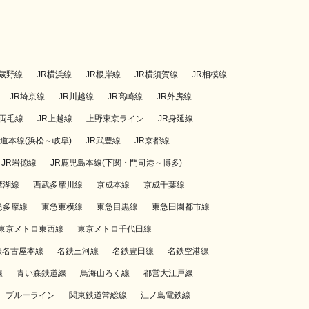
武蔵野線
JR横浜線
JR根岸線
JR横須賀線
JR相模線
JR埼京線
JR川越線
JR高崎線
JR外房線
R両毛線
JR上越線
上野東京ライン
JR身延線
海道本線(浜松～岐阜)
JR武豊線
JR京都線
JR岩徳線
JR鹿児島本線(下関・門司港～博多)
摩湖線
西武多摩川線
京成本線
京成千葉線
急多摩線
東急東横線
東急目黒線
東急田園都市線
東京メトロ東西線
東京メトロ千代田線
鉄名古屋本線
名鉄三河線
名鉄豊田線
名鉄空港線
線
青い森鉄道線
鳥海山ろく線
都営大江戸線
ブルーライン
関東鉄道常総線
江ノ島電鉄線