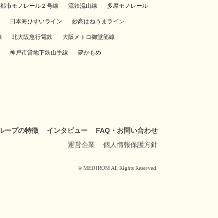
都市モノレール２号線
流鉄流山線
多摩モノレール
日本海ひすいライン
妙高はねうまライン
線
北大阪急行電鉄
大阪メトロ御堂筋線
神戸市営地下鉄山手線
夢かもめ
ループの特徴
インタビュー
FAQ・お問い合わせ
運営企業
個人情報保護方針
© MEDIROM All Rights Reserved.