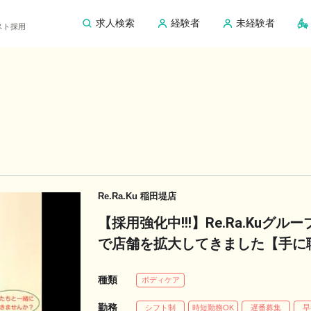
求人検索
経験者
未経験者
ピスト採用
Re.Ra.Ku 稲田堤店
【採用強化中!!!】Re.Ra.Kuグ
で店舗を拡大してきました【手に職つ
ラピスト求人
種類
ボディケア
勤務
シフト制
時短勤務OK
遅番募集
早