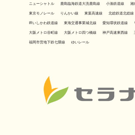
ニューシャトル
鹿島臨海鉄道大洗鹿島線
小湊鉄道線
湘
東京モノレール
りんかい線
東葉高速線
北総鉄道北総線
IRいしかわ鉄道線
東海交通事業城北線
愛知環状鉄道線
大阪メトロ谷町線
大阪メトロ四つ橋線
神戸高速東西線
福岡市営地下鉄七隈線
ゆいレール