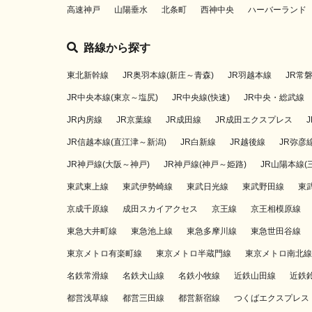
高速神戸
山陽垂水
北条町
西神中央
ハーバーランド
路線から探す
東北新幹線
JR奥羽本線(新庄～青森)
JR羽越本線
JR常
JR中央本線(東京～塩尻)
JR中央線(快速)
JR中央・総武線
JR内房線
JR京葉線
JR成田線
JR成田エクスプレス
JR信越本線(直江津～新潟)
JR白新線
JR越後線
JR弥彦
JR神戸線(大阪～神戸)
JR神戸線(神戸～姫路)
JR山陽本線(
東武東上線
東武伊勢崎線
東武日光線
東武野田線
東
京成千原線
成田スカイアクセス
京王線
京王相模原線
東急大井町線
東急池上線
東急多摩川線
東急世田谷線
東京メトロ有楽町線
東京メトロ半蔵門線
東京メトロ南北線
名鉄常滑線
名鉄犬山線
名鉄小牧線
近鉄山田線
近鉄
都営浅草線
都営三田線
都営新宿線
つくばエクスプレス