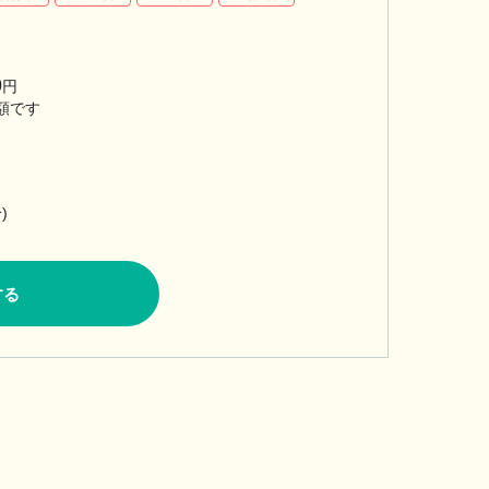
0
円
額です
)
する