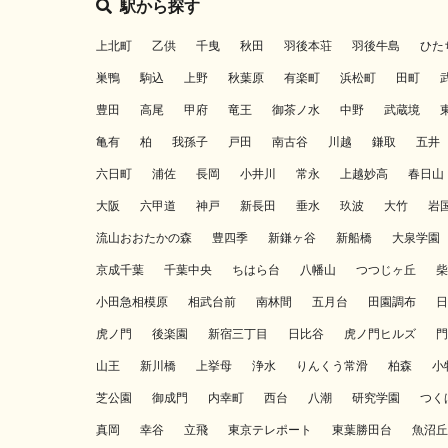
駅から探す
上北町
乙供
千曳
秋田
羽後本荘
羽後牛島
ひた
巣鴨
駒込
上野
秋葉原
有楽町
浜松町
田町
豊田
高尾
甲府
竜王
御茶ノ水
中野
武蔵境
亀有
柏
我孫子
戸田
南古谷
川越
鎌取
五井
六日町
浦佐
長岡
小井川
常永
上越妙高
春日山
大阪
六甲道
神戸
新長田
垂水
玖波
大竹
岩
流山おおたかの森
豊四季
新鎌ヶ谷
新船橋
大泉学園
京成千葉
千葉中央
ちはら台
八幡山
つつじヶ丘
柴
小田急相模原
相武台前
南林間
五月台
田園調布
日
虎ノ門
後楽園
新宿三丁目
日比谷
虎ノ門ヒルズ
門
山王
新川橋
上挙母
浄水
りんくう常滑
柏森
小
芝公園
御成門
内幸町
西台
八潮
研究学園
つく
真岡
幸谷
立飛
東京テレポート
東葉勝田台
魚沼丘