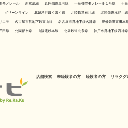
南モノレール
新京成線
真岡鐵道真岡線
千葉都市モノレール１号線
千葉
グリーンライン
北越急行ほくほく線
北陸鉄道石川線
北陸鉄道浅野川線
リニモ
名古屋市営地下鉄東山線
名古屋市営地下鉄名港線
豊橋鉄道東田本
三田線
公園都市線
山陽電鉄本線
北条鉄道北条線
神戸市営地下鉄西神線
店舗検索
未経験者の方
経験者の方
リラクグ