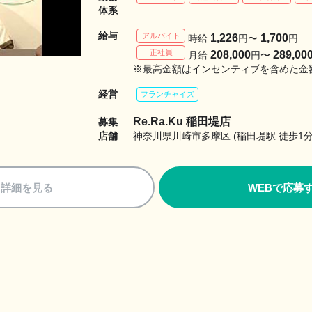
体系
給与
アルバイト
1,226
1,700
時給
円〜
円
正社員
208,000
289,00
月給
円〜
※最高金額はインセンティブを含めた金
経営
フランチャイズ
Re.Ra.Ku 稲田堤店
募集
店舗
神奈川県川崎市多摩区 (稲田堤駅 徒歩1分
詳細を見る
WEBで応募