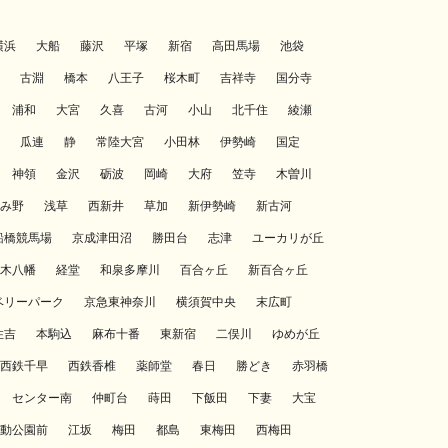
横浜
大船
藤沢
平塚
新宿
高田馬場
池袋
古淵
橋本
八王子
桜木町
吉祥寺
国分寺
浦和
大宮
久喜
古河
小山
北千住
綾瀬
瓜連
静
常陸大宮
小田林
伊勢崎
国定
神領
金沢
砺波
岡崎
大府
笠寺
木曽川
み野
浅草
西新井
草加
新伊勢崎
新古河
船橋競馬場
京成津田沼
勝田台
志津
ユーカリが丘
木八幡
経堂
和泉多摩川
百合ヶ丘
新百合ヶ丘
ベリーパーク
京急東神奈川
横須賀中央
末広町
住吉
本駒込
麻布十番
東新宿
二俣川
ゆめが丘
西鉄千早
西鉄香椎
薬師堂
春日
勝どき
赤羽橋
センター南
仲町台
蒔田
下飯田
下妻
大宝
動公園前
江坂
梅田
都島
東梅田
西梅田