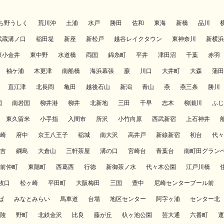
ち野うしく
荒川沖
土浦
水戸
勝田
佐和
東海
新橋
品川
武蔵溝ノ口
稲田堤
新座
新松戸
越谷レイクタウン
東神奈川
新横浜
東小金井
東中野
水道橋
両国
錦糸町
平井
津田沼
千葉
赤羽
袖ケ浦
木更津
南船橋
海浜幕張
蕨
川口
大井町
大森
蒲田
直江津
北長岡
亀田
越後石山
新潟
青山
燕
燕三条
勝川
国
南岩国
柳井港
柳井
北新地
三田
千早
志木
柳瀬川
ふじ
東久留米
小手指
入間市
所沢
小竹向原
西武新宿
上石神井
崎
府中
京王八王子
稲城
南大沢
高井戸
新線新宿
初台
代々
吉
綱島
大倉山
三軒茶屋
溝の口
宮崎台
青葉台
南町田グラン
前仲町
東陽町
西葛西
行徳
新御茶ノ水
代々木公園
江戸川橋
牧口
松ヶ崎
平田町
大阪梅田
三国
豊中
尼崎センタープール前
ば
みなとみらい
馬車道
台場
地区センター
阿字ヶ浦
センター北
陵
野町
北鉄金沢
比良
藤が丘
杁ヶ池公園
芸大通
六番町
運