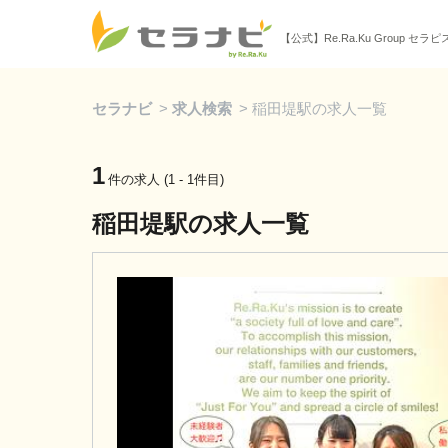
【公式】Re.Ra.Ku Group セラ
セラナビ
>
求人検索
>
稲田堤駅の求人一覧
1
件の求人 (1 - 1件目)
稲田堤駅の求人一覧