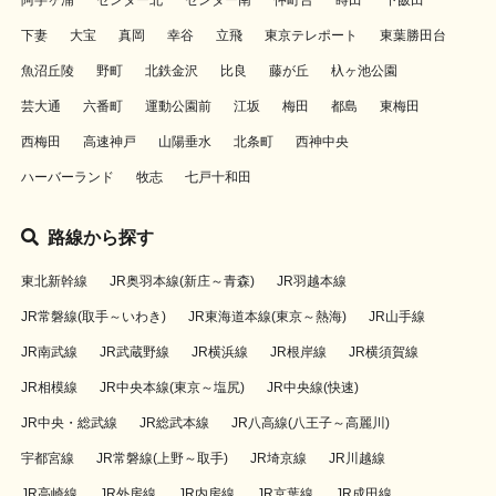
阿字ヶ浦
センター北
センター南
仲町台
蒔田
下飯田
下妻
大宝
真岡
幸谷
立飛
東京テレポート
東葉勝田台
魚沼丘陵
野町
北鉄金沢
比良
藤が丘
杁ヶ池公園
芸大通
六番町
運動公園前
江坂
梅田
都島
東梅田
西梅田
高速神戸
山陽垂水
北条町
西神中央
ハーバーランド
牧志
七戸十和田
路線から探す
東北新幹線
JR奥羽本線(新庄～青森)
JR羽越本線
JR常磐線(取手～いわき)
JR東海道本線(東京～熱海)
JR山手線
JR南武線
JR武蔵野線
JR横浜線
JR根岸線
JR横須賀線
JR相模線
JR中央本線(東京～塩尻)
JR中央線(快速)
JR中央・総武線
JR総武本線
JR八高線(八王子～高麗川)
宇都宮線
JR常磐線(上野～取手)
JR埼京線
JR川越線
JR高崎線
JR外房線
JR内房線
JR京葉線
JR成田線