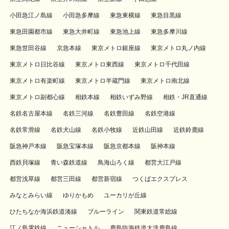
小田急江ノ島線
小田急多摩線
東急東横線
東急目黒線
東急田園都市線
東急大井町線
東急池上線
東急多摩川線
東急世田谷線
京急本線
東京メトロ銀座線
東京メトロ丸ノ内線
東京メトロ日比谷線
東京メトロ東西線
東京メトロ千代田線
東京メトロ有楽町線
東京メトロ半蔵門線
東京メトロ南北線
東京メトロ副都心線
相鉄本線
相鉄いずみ野線
相鉄・JR直通線
名鉄名古屋本線
名鉄三河線
名鉄豊田線
名鉄空港線
名鉄常滑線
名鉄犬山線
名鉄小牧線
近鉄山田線
近鉄鈴鹿線
阪急神戸本線
阪急宝塚本線
阪急京都本線
阪神本線
西鉄貝塚線
青い森鉄道線
鳥海山ろく線
都営大江戸線
都営浅草線
都営三田線
都営新宿線
つくばエクスプレス
みなとみらい線
ゆりかもめ
ユーカリが丘線
ひたちなか海浜鉄道湊線
ブルーライン
関東鉄道常総線
江ノ島電鉄線
ニューシャトル
鹿島臨海鉄道大洗鹿島線