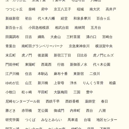
ユーカリが丘
京成千葉
千葉中央
ちはら台
八幡山
つつじヶ丘
柴崎
府中
京王八王子
稲城
南大沢
高井戸
新線新宿
初台
代々木八幡
経堂
和泉多摩川
百合ヶ丘
新百合ヶ丘
小田急相模原
相武台前
南林間
五月台
田園調布
日吉
綱島
大倉山
三軒茶屋
溝の口
宮崎台
青葉台
南町田グランベリーパーク
京急東神奈川
横須賀中央
末広町
虎ノ門
後楽園
新宿三丁目
日比谷
虎ノ門ヒルズ
門前仲町
東陽町
西葛西
行徳
新御茶ノ水
代々木公園
江戸川橋
住吉
本駒込
麻布十番
東新宿
二俣川
ゆめが丘
山王
新川橋
上挙母
浄水
りんくう常滑
柏森
小牧口
松ヶ崎
平田町
大阪梅田
三国
豊中
尼崎センタープール前
西鉄千早
西鉄香椎
薬師堂
春日
勝どき
赤羽橋
芝公園
御成門
内幸町
西台
八潮
研究学園
つくば
みなとみらい
馬車道
台場
地区センター