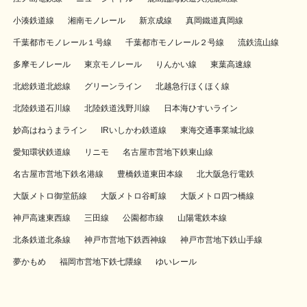
小湊鉄道線
湘南モノレール
新京成線
真岡鐵道真岡線
千葉都市モノレール１号線
千葉都市モノレール２号線
流鉄流山線
多摩モノレール
東京モノレール
りんかい線
東葉高速線
北総鉄道北総線
グリーンライン
北越急行ほくほく線
北陸鉄道石川線
北陸鉄道浅野川線
日本海ひすいライン
妙高はねうまライン
IRいしかわ鉄道線
東海交通事業城北線
愛知環状鉄道線
リニモ
名古屋市営地下鉄東山線
名古屋市営地下鉄名港線
豊橋鉄道東田本線
北大阪急行電鉄
大阪メトロ御堂筋線
大阪メトロ谷町線
大阪メトロ四つ橋線
神戸高速東西線
三田線
公園都市線
山陽電鉄本線
北条鉄道北条線
神戸市営地下鉄西神線
神戸市営地下鉄山手線
夢かもめ
福岡市営地下鉄七隈線
ゆいレール