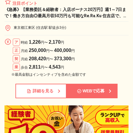
注目ポイント
《急募》【業務委託＆経験者：入店ボーナス20万円】週1～7日ま
で！働き方自由◎最高月収50万円も可能なRe.Ra.Ku 住吉店で、憧
れのライフワークと収入実現！
東京都江東区 (住吉駅 駅徒歩3分)
1,226
2,170
ア
時給
円〜
円
250,000
400,000
正
月給
円〜
円
208,420
373,300
契
月給
円〜
円
2,811
4,543
業
歩合
円〜
円
※最高金額はインセンティブを含めた金額です
詳細を見る
WEBで応募