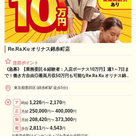
Re.Ra.Ku オリナス錦糸町店
注目ポイント
《急募》【業務委託＆経験者：入店ボーナス10万円】週1～7日ま
で！働き方自由◎最高月収50万円も可能なRe.Ra.Ku オリナス錦糸
町店で、憧れのライフワークと収入実現！
東京都墨田区 (錦糸町駅 徒歩5分)
1,226
2,170
ア
時給
円〜
円
250,000
400,000
正
月給
円〜
円
208,420
373,300
契
月給
円〜
円
2,811
4,543
業
歩合
円〜
円
※最高金額はインセンティブを含めた金額です