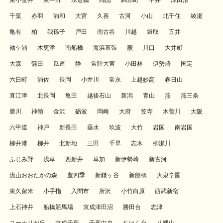
東小金井
東中野
水道橋
両国
錦糸町
平井
津田沼
千葉
赤羽
浦和
大宮
久喜
古河
小山
北千住
綾瀬
亀有
柏
我孫子
戸田
南古谷
川越
鎌取
五井
袖ケ浦
木更津
南船橋
海浜幕張
蕨
川口
大井町
大森
蒲田
瓜連
静
常陸大宮
小田林
伊勢崎
国定
六日町
浦佐
長岡
小井川
常永
上越妙高
春日山
直江津
北長岡
亀田
越後石山
新潟
青山
燕
燕三条
勝川
神領
金沢
砺波
岡崎
大府
笠寺
木曽川
大阪
六甲道
神戸
新長田
垂水
玖波
大竹
岩国
南岩国
柳井港
柳井
北新地
三田
千早
志木
柳瀬川
ふじみ野
浅草
西新井
草加
新伊勢崎
新古河
流山おおたかの森
豊四季
新鎌ヶ谷
新船橋
大泉学園
東久留米
小手指
入間市
所沢
小竹向原
西武新宿
上石神井
船橋競馬場
京成津田沼
勝田台
志津