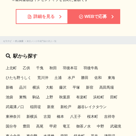
詳細を見る
WEBで応募
セラナビ
>
求人検索
>
東京メトロ半蔵門線の求人一覧
駅から探す
上北町
乙供
千曳
秋田
羽後本荘
羽後牛島
ひたち野うしく
荒川沖
土浦
水戸
勝田
佐和
東海
新橋
品川
横浜
大船
藤沢
平塚
新宿
高田馬場
池袋
巣鴨
駒込
上野
秋葉原
有楽町
浜松町
田町
武蔵溝ノ口
稲田堤
新座
新松戸
越谷レイクタウン
東神奈川
新横浜
古淵
橋本
八王子
桜木町
吉祥寺
国分寺
豊田
高尾
甲府
竜王
御茶ノ水
中野
武蔵境