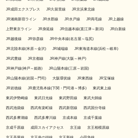
JR成田エクスプレス
JR久留里線
JR京浜東北線
JR湘南新宿ライン
JR水郡線
JR水戸線
JR両毛線
JR上越線
上野東京ライン
JR身延線
JR信越本線(直江津～新潟)
JR白新線
JR越後線
JR弥彦線
JR中央本線(名古屋～塩尻)
JR北陸本線(米原～金沢)
JR城端線
JR東海道本線(浜松～岐阜)
JR武豊線
JR京都線
JR神戸線(大阪～神戸)
JR神戸線(神戸～姫路)
JR山陽本線(三原～岩国)
JR山陽本線(岩国～門司)
大阪環状線
JR東西線
JR宝塚線
JR岩徳線
JR鹿児島本線(下関・門司港～博多)
東武東上線
東武伊勢崎線
東武日光線
東武野田線
東武大師線
西武池袋線
西武有楽町線
西武新宿線
西武国分寺線
西武多摩湖線
西武多摩川線
京成本線
京成千葉線
京成千原線
成田スカイアクセス
京王線
京王相模原線
京王高尾線
京王井の頭線
京王新線
小田急線