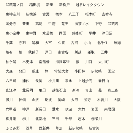
武蔵溝ノ口
稲田堤
新座
新松戸
越谷レイクタウン
東神奈川
新横浜
古淵
橋本
八王子
桜木町
吉祥寺
国分寺
豊田
高尾
甲府
竜王
御茶ノ水
中野
武蔵境
東小金井
東中野
水道橋
両国
錦糸町
平井
津田沼
千葉
赤羽
浦和
大宮
久喜
古河
小山
北千住
綾瀬
亀有
柏
我孫子
戸田
南古谷
川越
鎌取
五井
袖ケ浦
木更津
南船橋
海浜幕張
蕨
川口
大井町
大森
蒲田
瓜連
静
常陸大宮
小田林
伊勢崎
国定
六日町
浦佐
長岡
小井川
常永
上越妙高
春日山
直江津
北長岡
亀田
越後石山
新潟
青山
燕
燕三条
勝川
神領
金沢
砺波
岡崎
大府
笠寺
木曽川
大阪
六甲道
神戸
新長田
垂水
玖波
大竹
岩国
南岩国
柳井港
柳井
北新地
三田
千早
志木
柳瀬川
ふじみ野
浅草
西新井
草加
新伊勢崎
新古河