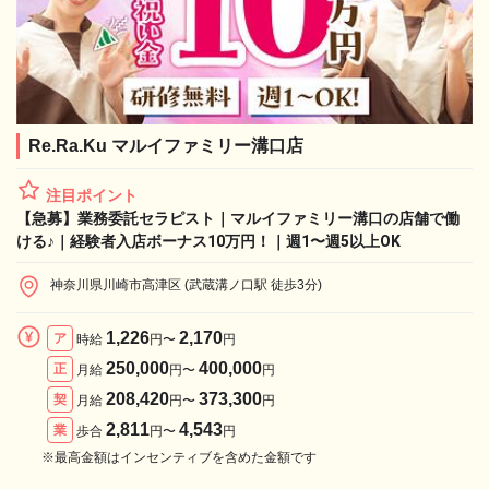
Re.Ra.Ku マルイファミリー溝口店
注目ポイント
【急募】業務委託セラピスト｜マルイファミリー溝口の店舗で働
ける♪｜経験者入店ボーナス10万円！｜週1〜週5以上OK
神奈川県川崎市高津区 (武蔵溝ノ口駅 徒歩3分)
1,226
2,170
ア
時給
円〜
円
250,000
400,000
正
月給
円〜
円
208,420
373,300
契
月給
円〜
円
2,811
4,543
業
歩合
円〜
円
※最高金額はインセンティブを含めた金額です