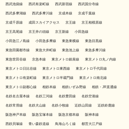
西武池袋線
西武有楽町線
西武新宿線
西武国分寺線
西武多摩湖線
西武多摩川線
京成本線
京成千葉線
京成千原線
成田スカイアクセス
京王線
京王相模原線
京王高尾線
京王井の頭線
京王新線
小田急線
小田急江ノ島線
小田急多摩線
東急東横線
東急目黒線
東急田園都市線
東急大井町線
東急池上線
東急多摩川線
東急世田谷線
京急本線
東京メトロ銀座線
東京メトロ丸ノ内線
東京メトロ日比谷線
東京メトロ東西線
東京メトロ千代田線
東京メトロ有楽町線
東京メトロ半蔵門線
東京メトロ南北線
東京メトロ副都心線
相鉄本線
相鉄いずみ野線
相鉄・JR直通線
名鉄名古屋本線
名鉄三河線
名鉄豊田線
名鉄空港線
名鉄常滑線
名鉄犬山線
名鉄小牧線
近鉄山田線
近鉄鈴鹿線
阪急神戸本線
阪急宝塚本線
阪急京都本線
阪神本線
西鉄貝塚線
青い森鉄道線
鳥海山ろく線
都営大江戸線