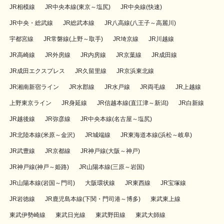
JR相模線
JR中央本線(東京～塩尻)
JR中央線(快速)
JR中央・総武線
JR総武本線
JR八高線(八王子～高麗川)
宇都宮線
JR常磐線(上野～取手)
JR埼京線
JR川越線
JR高崎線
JR外房線
JR内房線
JR京葉線
JR成田線
JR成田エクスプレス
JR久留里線
JR京浜東北線
JR湘南新宿ライン
JR水郡線
JR水戸線
JR両毛線
JR上越線
上野東京ライン
JR身延線
JR信越本線(直江津～新潟)
JR白新線
JR越後線
JR弥彦線
JR中央本線(名古屋～塩尻)
JR北陸本線(米原～金沢)
JR城端線
JR東海道本線(浜松～岐阜)
JR武豊線
JR京都線
JR神戸線(大阪～神戸)
JR神戸線(神戸～姫路)
JR山陽本線(三原～岩国)
JR山陽本線(岩国～門司)
大阪環状線
JR東西線
JR宝塚線
JR岩徳線
JR鹿児島本線(下関・門司港～博多)
東武東上線
東武伊勢崎線
東武日光線
東武野田線
東武大師線