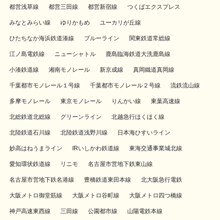
都営浅草線
都営三田線
都営新宿線
つくばエクスプレス
みなとみらい線
ゆりかもめ
ユーカリが丘線
ひたちなか海浜鉄道湊線
ブルーライン
関東鉄道常総線
江ノ島電鉄線
ニューシャトル
鹿島臨海鉄道大洗鹿島線
小湊鉄道線
湘南モノレール
新京成線
真岡鐵道真岡線
千葉都市モノレール１号線
千葉都市モノレール２号線
流鉄流山線
多摩モノレール
東京モノレール
りんかい線
東葉高速線
北総鉄道北総線
グリーンライン
北越急行ほくほく線
北陸鉄道石川線
北陸鉄道浅野川線
日本海ひすいライン
妙高はねうまライン
IRいしかわ鉄道線
東海交通事業城北線
愛知環状鉄道線
リニモ
名古屋市営地下鉄東山線
名古屋市営地下鉄名港線
豊橋鉄道東田本線
北大阪急行電鉄
大阪メトロ御堂筋線
大阪メトロ谷町線
大阪メトロ四つ橋線
神戸高速東西線
三田線
公園都市線
山陽電鉄本線