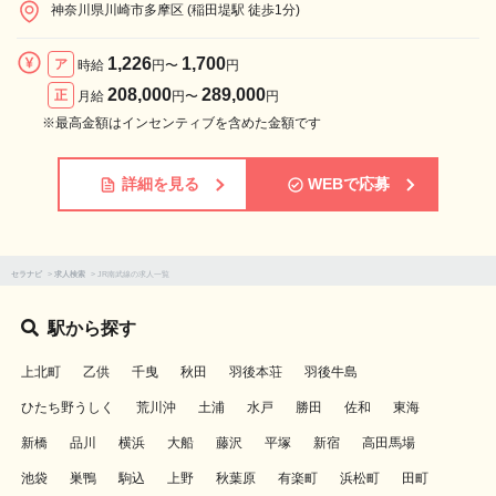
神奈川県川崎市多摩区 (稲田堤駅 徒歩1分)
1,226
1,700
ア
時給
円〜
円
208,000
289,000
正
月給
円〜
円
※最高金額はインセンティブを含めた金額です
詳細を見る
WEBで応募
セラナビ
>
求人検索
>
JR南武線の求人一覧
駅から探す
上北町
乙供
千曳
秋田
羽後本荘
羽後牛島
ひたち野うしく
荒川沖
土浦
水戸
勝田
佐和
東海
新橋
品川
横浜
大船
藤沢
平塚
新宿
高田馬場
池袋
巣鴨
駒込
上野
秋葉原
有楽町
浜松町
田町