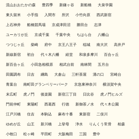
流山おおたかの森
豊四季
新鎌ヶ谷
新船橋
大泉学園
東久留米
小手指
入間市
所沢
小竹向原
西武新宿
上石神井
船橋競馬場
京成津田沼
勝田台
志津
ユーカリが丘
京成千葉
千葉中央
ちはら台
八幡山
つつじヶ丘
柴崎
府中
京王八王子
稲城
南大沢
高井戸
新線新宿
初台
代々木八幡
経堂
和泉多摩川
百合ヶ丘
新百合ヶ丘
小田急相模原
相武台前
南林間
五月台
田園調布
日吉
綱島
大倉山
三軒茶屋
溝の口
宮崎台
青葉台
南町田グランベリーパーク
京急東神奈川
横須賀中央
末広町
虎ノ門
後楽園
新宿三丁目
日比谷
虎ノ門ヒルズ
門前仲町
東陽町
西葛西
行徳
新御茶ノ水
代々木公園
江戸川橋
住吉
本駒込
麻布十番
東新宿
二俣川
ゆめが丘
山王
新川橋
上挙母
浄水
りんくう常滑
柏森
小牧口
松ヶ崎
平田町
大阪梅田
三国
豊中