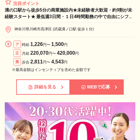
注目ポイント
溝の口駅から徒歩5分の商業施設内★未経験者大歓迎・約9割が未
経験スタート★ 最低週3日間・１日4時間勤務の中で自由にシフト
調整可能♪【業務委託：手技習得でお祝い金10万円】
神奈川県川崎市高津区 (武蔵溝ノ口駅 徒歩１分)
1,226
1,500
ア
時給
円〜
円
220,070
420,000
正
月給
円〜
円
2,811
4,543
業
歩合
円〜
円
※最高金額はインセンティブを含めた金額です
詳細を見る
WEBで応募