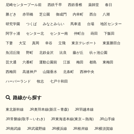
尼崎センタープール前
西鉄千早
西鉄香椎
薬師堂
春日
勝どき
赤羽橋
芝公園
御成門
内幸町
西台
八潮
研究学園
つくば
みなとみらい
馬車道
台場
地区センター
阿字ヶ浦
センター北
センター南
仲町台
蒔田
下飯田
下妻
大宝
真岡
幸谷
立飛
東京テレポート
東葉勝田台
魚沼丘陵
野町
北鉄金沢
比良
藤が丘
杁ヶ池公園
芸大通
六番町
運動公園前
江坂
梅田
都島
東梅田
西梅田
高速神戸
山陽垂水
北条町
西神中央
ハーバーランド
牧志
七戸十和田
路線から探す
東北新幹線
JR奥羽本線(新庄～青森)
JR羽越本線
JR常磐線(取手～いわき)
JR東海道本線(東京～熱海)
JR山手線
JR南武線
JR武蔵野線
JR横浜線
JR根岸線
JR横須賀線