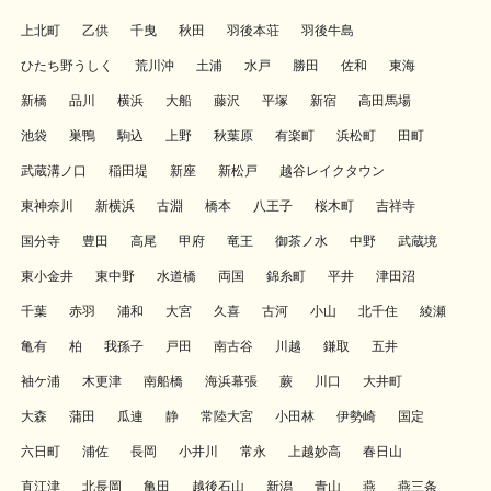
上北町
乙供
千曳
秋田
羽後本荘
羽後牛島
ひたち野うしく
荒川沖
土浦
水戸
勝田
佐和
東海
新橋
品川
横浜
大船
藤沢
平塚
新宿
高田馬場
池袋
巣鴨
駒込
上野
秋葉原
有楽町
浜松町
田町
武蔵溝ノ口
稲田堤
新座
新松戸
越谷レイクタウン
東神奈川
新横浜
古淵
橋本
八王子
桜木町
吉祥寺
国分寺
豊田
高尾
甲府
竜王
御茶ノ水
中野
武蔵境
東小金井
東中野
水道橋
両国
錦糸町
平井
津田沼
千葉
赤羽
浦和
大宮
久喜
古河
小山
北千住
綾瀬
亀有
柏
我孫子
戸田
南古谷
川越
鎌取
五井
袖ケ浦
木更津
南船橋
海浜幕張
蕨
川口
大井町
大森
蒲田
瓜連
静
常陸大宮
小田林
伊勢崎
国定
六日町
浦佐
長岡
小井川
常永
上越妙高
春日山
直江津
北長岡
亀田
越後石山
新潟
青山
燕
燕三条