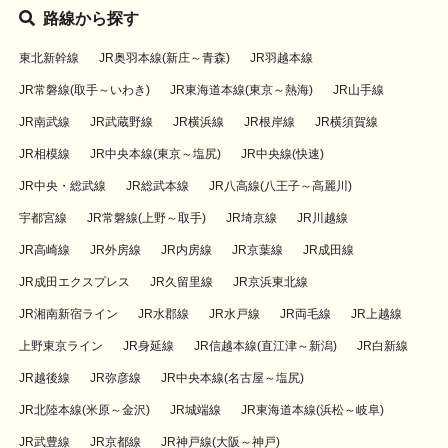
路線から探す
東北新幹線
JR奥羽本線(新庄～青森)
JR羽越本線
JR常磐線(取手～いわき)
JR東海道本線(東京～熱海)
JR山手線
JR南武線
JR武蔵野線
JR横浜線
JR根岸線
JR横須賀線
JR相模線
JR中央本線(東京～塩尻)
JR中央線(快速)
JR中央・総武線
JR総武本線
JR八高線(八王子～高麗川)
宇都宮線
JR常磐線(上野～取手)
JR埼京線
JR川越線
JR高崎線
JR外房線
JR内房線
JR京葉線
JR成田線
JR成田エクスプレス
JR久留里線
JR京浜東北線
JR湘南新宿ライン
JR水郡線
JR水戸線
JR両毛線
JR上越線
上野東京ライン
JR身延線
JR信越本線(直江津～新潟)
JR白新線
JR越後線
JR弥彦線
JR中央本線(名古屋～塩尻)
JR北陸本線(米原～金沢)
JR城端線
JR東海道本線(浜松～岐阜)
JR武豊線
JR京都線
JR神戸線(大阪～神戸)