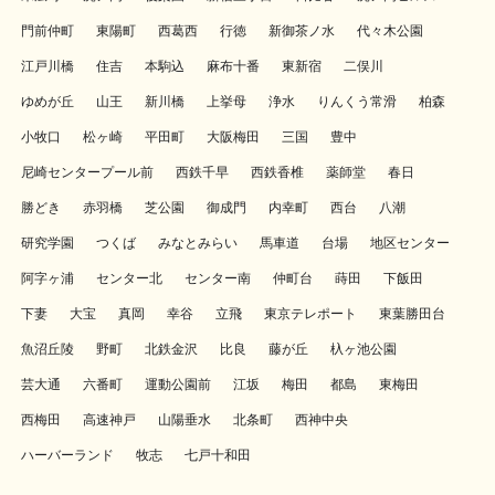
門前仲町
東陽町
西葛西
行徳
新御茶ノ水
代々木公園
江戸川橋
住吉
本駒込
麻布十番
東新宿
二俣川
ゆめが丘
山王
新川橋
上挙母
浄水
りんくう常滑
柏森
小牧口
松ヶ崎
平田町
大阪梅田
三国
豊中
尼崎センタープール前
西鉄千早
西鉄香椎
薬師堂
春日
勝どき
赤羽橋
芝公園
御成門
内幸町
西台
八潮
研究学園
つくば
みなとみらい
馬車道
台場
地区センター
阿字ヶ浦
センター北
センター南
仲町台
蒔田
下飯田
下妻
大宝
真岡
幸谷
立飛
東京テレポート
東葉勝田台
魚沼丘陵
野町
北鉄金沢
比良
藤が丘
杁ヶ池公園
芸大通
六番町
運動公園前
江坂
梅田
都島
東梅田
西梅田
高速神戸
山陽垂水
北条町
西神中央
ハーバーランド
牧志
七戸十和田