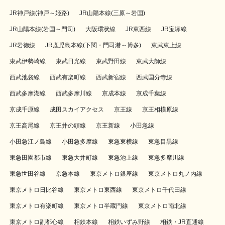
JR神戸線(神戸～姫路)
JR山陽本線(三原～岩国)
JR山陽本線(岩国～門司)
大阪環状線
JR東西線
JR宝塚線
JR岩徳線
JR鹿児島本線(下関・門司港～博多)
東武東上線
東武伊勢崎線
東武日光線
東武野田線
東武大師線
西武池袋線
西武有楽町線
西武新宿線
西武国分寺線
西武多摩湖線
西武多摩川線
京成本線
京成千葉線
京成千原線
成田スカイアクセス
京王線
京王相模原線
京王高尾線
京王井の頭線
京王新線
小田急線
小田急江ノ島線
小田急多摩線
東急東横線
東急目黒線
東急田園都市線
東急大井町線
東急池上線
東急多摩川線
東急世田谷線
京急本線
東京メトロ銀座線
東京メトロ丸ノ内線
東京メトロ日比谷線
東京メトロ東西線
東京メトロ千代田線
東京メトロ有楽町線
東京メトロ半蔵門線
東京メトロ南北線
東京メトロ副都心線
相鉄本線
相鉄いずみ野線
相鉄・JR直通線