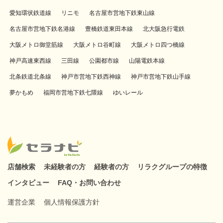
愛知環状鉄道線
リニモ
名古屋市営地下鉄東山線
名古屋市営地下鉄名港線
豊橋鉄道東田本線
北大阪急行電鉄
大阪メトロ御堂筋線
大阪メトロ谷町線
大阪メトロ四つ橋線
神戸高速東西線
三田線
公園都市線
山陽電鉄本線
北条鉄道北条線
神戸市営地下鉄西神線
神戸市営地下鉄山手線
夢かもめ
福岡市営地下鉄七隈線
ゆいレール
店舗検索
未経験者の方
経験者の方
リラクグループの特徴
インタビュー
FAQ・お問い合わせ
運営企業
個人情報保護方針