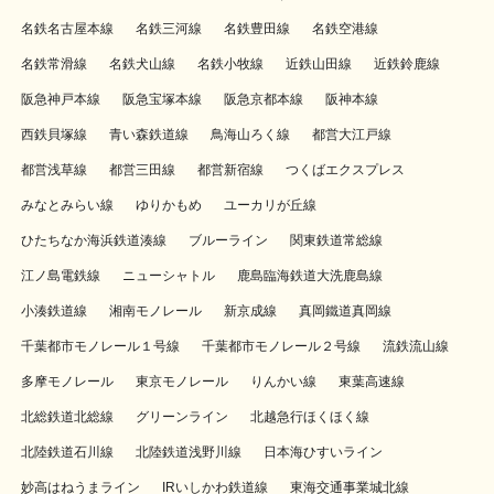
名鉄名古屋本線
名鉄三河線
名鉄豊田線
名鉄空港線
名鉄常滑線
名鉄犬山線
名鉄小牧線
近鉄山田線
近鉄鈴鹿線
阪急神戸本線
阪急宝塚本線
阪急京都本線
阪神本線
西鉄貝塚線
青い森鉄道線
鳥海山ろく線
都営大江戸線
都営浅草線
都営三田線
都営新宿線
つくばエクスプレス
みなとみらい線
ゆりかもめ
ユーカリが丘線
ひたちなか海浜鉄道湊線
ブルーライン
関東鉄道常総線
江ノ島電鉄線
ニューシャトル
鹿島臨海鉄道大洗鹿島線
小湊鉄道線
湘南モノレール
新京成線
真岡鐵道真岡線
千葉都市モノレール１号線
千葉都市モノレール２号線
流鉄流山線
多摩モノレール
東京モノレール
りんかい線
東葉高速線
北総鉄道北総線
グリーンライン
北越急行ほくほく線
北陸鉄道石川線
北陸鉄道浅野川線
日本海ひすいライン
妙高はねうまライン
IRいしかわ鉄道線
東海交通事業城北線