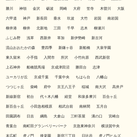
勝川
神領
金沢
砺波
岡崎
大府
笠寺
木曽川
大阪
六甲道
神戸
新長田
垂水
玖波
大竹
岩国
南岩国
柳井港
柳井
北新地
三田
千早
志木
柳瀬川
ふじみ野
浅草
西新井
草加
新伊勢崎
新古河
流山おおたかの森
豊四季
新鎌ヶ谷
新船橋
大泉学園
東久留米
小手指
入間市
所沢
小竹向原
西武新宿
上石神井
船橋競馬場
京成津田沼
勝田台
志津
ユーカリが丘
京成千葉
千葉中央
ちはら台
八幡山
つつじヶ丘
柴崎
府中
京王八王子
稲城
南大沢
高井戸
新線新宿
初台
代々木八幡
経堂
和泉多摩川
百合ヶ丘
新百合ヶ丘
小田急相模原
相武台前
南林間
五月台
田園調布
日吉
綱島
大倉山
三軒茶屋
溝の口
宮崎台
青葉台
南町田グランベリーパーク
京急東神奈川
横須賀中央
末広町
虎ノ門
後楽園
新宿三丁目
日比谷
虎ノ門ヒルズ