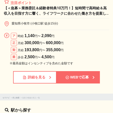
注目ポイント
【＜急募＞業務委託＆経験者特典10万円！】短時間で高時給＆高
収入を目指す方に響く、ライフワークに合わせた働き方を提案し
ます！
愛知県小牧市 (小牧口駅 徒歩15分)
1,140
2,090
ア
時給
円〜
円
300,000
600,000
正
月給
円〜
円
193,800
355,000
契
月給
円〜
円
2,500
4,500
業
歩合
円〜
円
※最高金額はインセンティブを含めた金額です
詳細を見る
WEBで応募
セラナビ
>
求人検索
>
名鉄小牧線の求人一覧
駅から探す