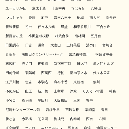
ユーカリが丘
京成千葉
千葉中央
ちはら台
八幡山
つつじヶ丘
柴崎
府中
京王八王子
稲城
南大沢
高井戸
新線新宿
初台
代々木八幡
経堂
和泉多摩川
百合ヶ丘
新百合ヶ丘
小田急相模原
相武台前
南林間
五月台
田園調布
日吉
綱島
大倉山
三軒茶屋
溝の口
宮崎台
青葉台
南町田グランベリーパーク
京急東神奈川
横須賀中央
末広町
虎ノ門
後楽園
新宿三丁目
日比谷
虎ノ門ヒルズ
門前仲町
東陽町
西葛西
行徳
新御茶ノ水
代々木公園
江戸川橋
住吉
本駒込
麻布十番
東新宿
二俣川
ゆめが丘
山王
新川橋
上挙母
浄水
りんくう常滑
柏森
小牧口
松ヶ崎
平田町
大阪梅田
三国
豊中
尼崎センタープール前
西鉄千早
西鉄香椎
薬師堂
春日
勝どき
赤羽橋
芝公園
御成門
内幸町
西台
八潮
研究学園
つくば
みなとみらい
馬車道
台場
地区センター