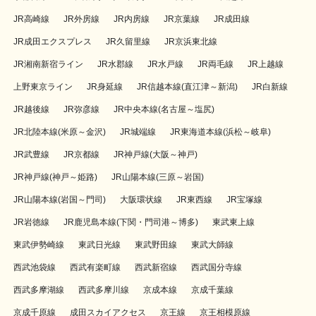
JR高崎線
JR外房線
JR内房線
JR京葉線
JR成田線
JR成田エクスプレス
JR久留里線
JR京浜東北線
JR湘南新宿ライン
JR水郡線
JR水戸線
JR両毛線
JR上越線
上野東京ライン
JR身延線
JR信越本線(直江津～新潟)
JR白新線
JR越後線
JR弥彦線
JR中央本線(名古屋～塩尻)
JR北陸本線(米原～金沢)
JR城端線
JR東海道本線(浜松～岐阜)
JR武豊線
JR京都線
JR神戸線(大阪～神戸)
JR神戸線(神戸～姫路)
JR山陽本線(三原～岩国)
JR山陽本線(岩国～門司)
大阪環状線
JR東西線
JR宝塚線
JR岩徳線
JR鹿児島本線(下関・門司港～博多)
東武東上線
東武伊勢崎線
東武日光線
東武野田線
東武大師線
西武池袋線
西武有楽町線
西武新宿線
西武国分寺線
西武多摩湖線
西武多摩川線
京成本線
京成千葉線
京成千原線
成田スカイアクセス
京王線
京王相模原線