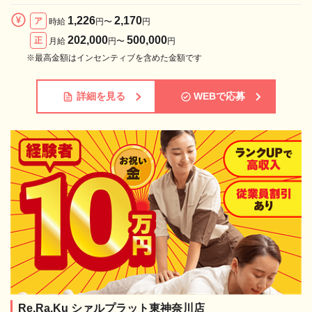
1,226
2,170
ア
時給
円〜
円
202,000
500,000
正
月給
円〜
円
※最高金額はインセンティブを含めた金額です
詳細を見る
WEBで応募
Re.Ra.Ku シァルプラット東神奈川店