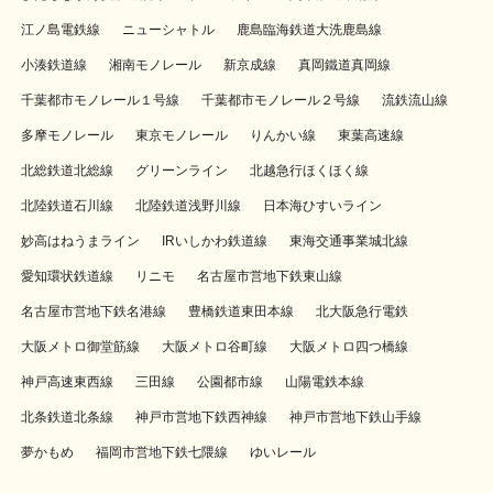
江ノ島電鉄線
ニューシャトル
鹿島臨海鉄道大洗鹿島線
小湊鉄道線
湘南モノレール
新京成線
真岡鐵道真岡線
千葉都市モノレール１号線
千葉都市モノレール２号線
流鉄流山線
多摩モノレール
東京モノレール
りんかい線
東葉高速線
北総鉄道北総線
グリーンライン
北越急行ほくほく線
北陸鉄道石川線
北陸鉄道浅野川線
日本海ひすいライン
妙高はねうまライン
IRいしかわ鉄道線
東海交通事業城北線
愛知環状鉄道線
リニモ
名古屋市営地下鉄東山線
名古屋市営地下鉄名港線
豊橋鉄道東田本線
北大阪急行電鉄
大阪メトロ御堂筋線
大阪メトロ谷町線
大阪メトロ四つ橋線
神戸高速東西線
三田線
公園都市線
山陽電鉄本線
北条鉄道北条線
神戸市営地下鉄西神線
神戸市営地下鉄山手線
夢かもめ
福岡市営地下鉄七隈線
ゆいレール