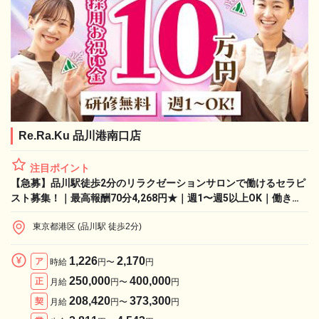
Re.Ra.Ku 品川港南口店
注目ポイント
【急募】品川駅徒歩2分のリラクゼーションサロンで働けるセラピ
スト募集！｜最高報酬70分4,268円★｜週1〜週5以上OK｜働きな
がら学べる環境
東京都港区 (品川駅 徒歩2分)
1,226
2,170
ア
時給
円〜
円
250,000
400,000
正
月給
円〜
円
208,420
373,300
契
月給
円〜
円