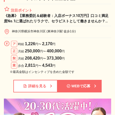
注目ポイント
《急募》【業務委託＆経験者：入店ボーナス10万円】口コミ満足
度No.1に選ばれたリラクで、セラピストとして働きませんか？
Re.Ra.Ku シャルプラット東神奈川店セラピスト求人
神奈川県横浜市神奈川区 (東神奈川駅 徒歩1分)
1,226
2,170
ア
時給
円〜
円
250,000
400,000
正
月給
円〜
円
208,420
373,300
契
月給
円〜
円
2,811
4,543
業
歩合
円〜
円
※最高金額はインセンティブを含めた金額です
詳細を見る
WEBで応募