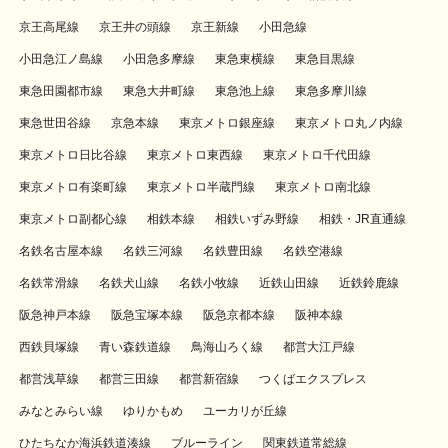
京王高尾線
京王井の頭線
京王新線
小田急線
小田急江ノ島線
小田急多摩線
東急東横線
東急目黒線
東急田園都市線
東急大井町線
東急池上線
東急多摩川線
東急世田谷線
京急本線
東京メトロ銀座線
東京メトロ丸ノ内線
東京メトロ日比谷線
東京メトロ東西線
東京メトロ千代田線
東京メトロ有楽町線
東京メトロ半蔵門線
東京メトロ南北線
東京メトロ副都心線
相鉄本線
相鉄いずみ野線
相鉄・JR直通線
名鉄名古屋本線
名鉄三河線
名鉄豊田線
名鉄空港線
名鉄常滑線
名鉄犬山線
名鉄小牧線
近鉄山田線
近鉄鈴鹿線
阪急神戸本線
阪急宝塚本線
阪急京都本線
阪神本線
西鉄貝塚線
青い森鉄道線
鳥海山ろく線
都営大江戸線
都営浅草線
都営三田線
都営新宿線
つくばエクスプレス
みなとみらい線
ゆりかもめ
ユーカリが丘線
ひたちなか海浜鉄道湊線
ブルーライン
関東鉄道常総線