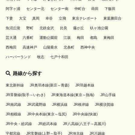
阿字ヶ浦
センター北
センター南
仲町台
蒔田
下飯田
下妻
大宝
真岡
幸谷
立飛
東京テレポート
東葉勝田台
魚沼丘陵
野町
北鉄金沢
比良
藤が丘
杁ヶ池公園
芸大通
六番町
運動公園前
江坂
梅田
都島
東梅田
西梅田
高速神戸
山陽垂水
北条町
西神中央
ハーバーランド
牧志
七戸十和田
路線から探す
東北新幹線
JR奥羽本線(新庄～青森)
JR羽越本線
JR常磐線(取手～いわき)
JR東海道本線(東京～熱海)
JR山手線
JR南武線
JR武蔵野線
JR横浜線
JR根岸線
JR横須賀線
JR相模線
JR中央本線(東京～塩尻)
JR中央線(快速)
JR中央・総武線
JR総武本線
JR八高線(八王子～高麗川)
宇都宮線
JR常磐線(上野～取手)
JR埼京線
JR川越線