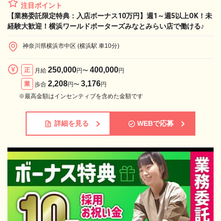
注目ポイント
【業務委託限定特典：入店ボーナス10万円】週1～週5以上OK！未
経験大歓迎！横浜ワールドポーターズみなとみらい店で働ける♪
神奈川県横浜市中区 (横浜駅 車10分)
250,000
400,000
正
月給
円〜
円
2,208
3,176
業
歩合
円〜
円
※最高金額はインセンティブを含めた金額です
詳細を見る
WEBで応募