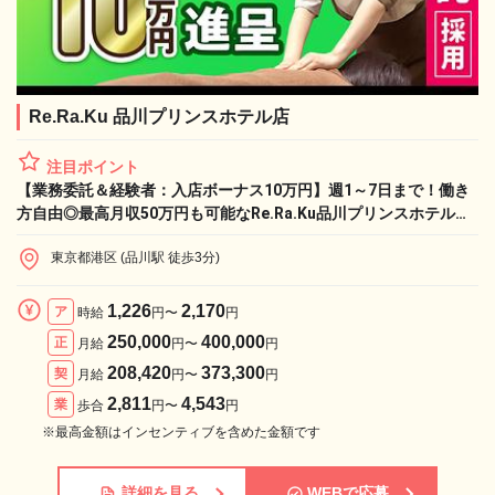
Re.Ra.Ku 品川プリンスホテル店
注目ポイント
【業務委託＆経験者：入店ボーナス10万円】週1～7日まで！働き
方自由◎最高月収50万円も可能なRe.Ra.Ku品川プリンスホテル店
で、憧れのライフワークと収入実現！
東京都港区 (品川駅 徒歩3分)
1,226
2,170
ア
時給
円〜
円
250,000
400,000
正
月給
円〜
円
208,420
373,300
契
月給
円〜
円
2,811
4,543
業
歩合
円〜
円
※最高金額はインセンティブを含めた金額です
詳細を見る
WEBで応募