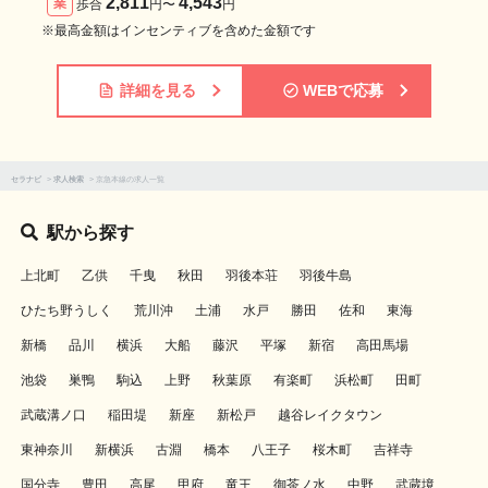
2,811
4,543
業
歩合
円〜
円
※最高金額はインセンティブを含めた金額です
詳細を見る
WEBで応募
セラナビ
>
求人検索
>
京急本線の求人一覧
駅から探す
上北町
乙供
千曳
秋田
羽後本荘
羽後牛島
ひたち野うしく
荒川沖
土浦
水戸
勝田
佐和
東海
新橋
品川
横浜
大船
藤沢
平塚
新宿
高田馬場
池袋
巣鴨
駒込
上野
秋葉原
有楽町
浜松町
田町
武蔵溝ノ口
稲田堤
新座
新松戸
越谷レイクタウン
東神奈川
新横浜
古淵
橋本
八王子
桜木町
吉祥寺
国分寺
豊田
高尾
甲府
竜王
御茶ノ水
中野
武蔵境