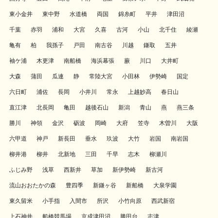
東小金井
東中野
水道橋
両国
錦糸町
平井
津田沼
千葉
赤羽
浦和
大宮
久喜
古河
小山
北千住
綾瀬
亀有
柏
我孫子
戸田
南古谷
川越
鎌取
五井
袖ケ浦
木更津
南船橋
海浜幕張
蕨
川口
大井町
大森
蒲田
瓜連
静
常陸大宮
小田林
伊勢崎
国定
六日町
浦佐
長岡
小井川
常永
上越妙高
春日山
直江津
北長岡
亀田
越後石山
新潟
青山
燕
燕三条
勝川
神領
金沢
砺波
岡崎
大府
笠寺
木曽川
大阪
六甲道
神戸
新長田
垂水
玖波
大竹
岩国
南岩国
柳井港
柳井
北新地
三田
千早
志木
柳瀬川
ふじみ野
浅草
西新井
草加
新伊勢崎
新古河
流山おおたかの森
豊四季
新鎌ヶ谷
新船橋
大泉学園
東久留米
小手指
入間市
所沢
小竹向原
西武新宿
上石神井
船橋競馬場
京成津田沼
勝田台
志津