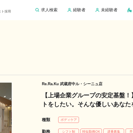
求人検索
経験者
未経験者
ピスト採用
Re.Ra.Ku 武蔵府中ル・シーニュ店
【上場企業グループの安定基盤！
トをしたい。そんな優しいあなた
の固定給！】｜Re.Ra.Ku 武
種類
ボディケア
勤務
シフト制
時短勤務OK
遅番募集
早