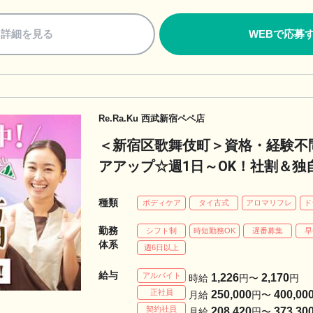
詳細を見る
WEBで応募
Re.Ra.Ku 西武新宿ペペ店
＜新宿区歌舞伎町＞資格・経験不
アアップ☆週1日～OK！社割＆独
種類
ボディケア
タイ古式
アロマリフレ
ド
勤務
シフト制
時短勤務OK
遅番募集
早
体系
週6日以上
給与
アルバイト
1,226
2,170
時給
円〜
円
正社員
250,000
400,00
月給
円〜
契約社員
208,420
373,30
月給
円〜