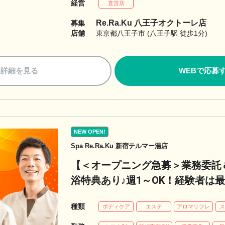
経営
直営店
Re.Ra.Ku 八王子オクトーレ店
募集
店舗
東京都八王子市 (八王子駅 徒歩1分)
詳細を見る
WEBで応募
NEW OPEN!
Spa Re.Ra.Ku 新宿テルマー湯店
【＜オープニング急募＞業務委託
浴特典あり♪週1～OK！経験者は
種類
ボディケア
エステ
アロマリフレ
ス