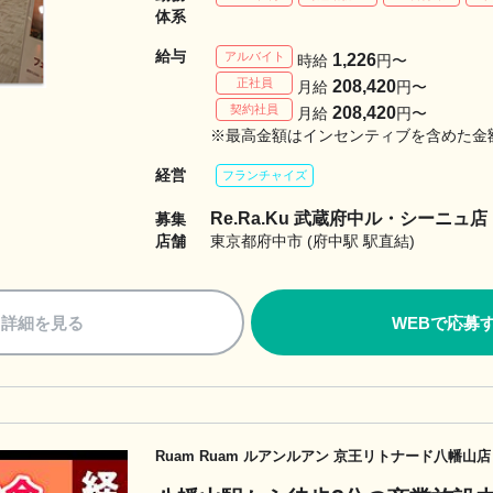
体系
給与
アルバイト
1,226
時給
円〜
正社員
208,420
月給
円〜
契約社員
208,420
月給
円〜
※最高金額はインセンティブを含めた金
経営
フランチャイズ
Re.Ra.Ku 武蔵府中ル・シーニュ店
募集
店舗
東京都府中市 (府中駅 駅直結)
詳細を見る
WEBで応募
Ruam Ruam ルアンルアン 京王リトナード八幡山店