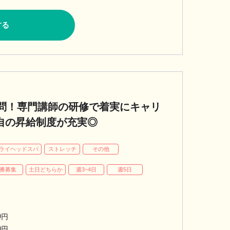
する
問！専門講師の研修で着実にキャリ
自の昇給制度が充実◎
ライヘッドスパ
ストレッチ
その他
番募集
土日どちらか
週3~4日
週5日
0
円
0
円