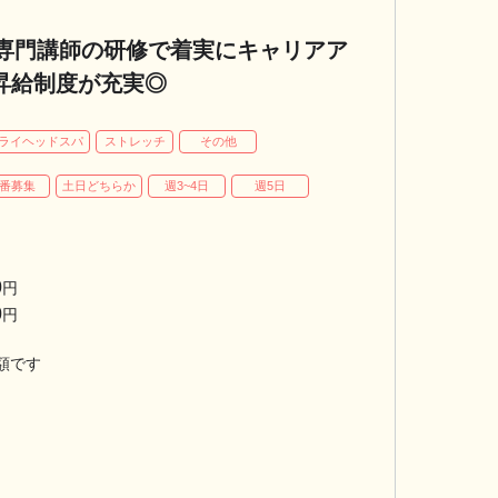
専門講師の研修で着実にキャリアア
昇給制度が充実◎
ライヘッドスパ
ストレッチ
その他
番募集
土日どちらか
週3~4日
週5日
0
円
0
円
額です