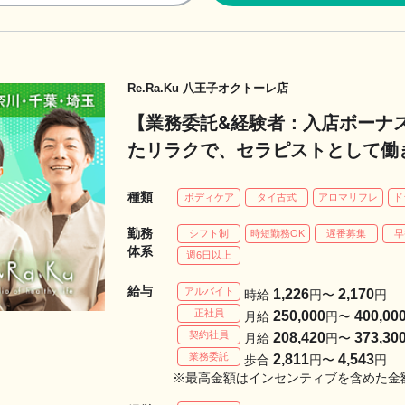
Re.Ra.Ku 八王子オクトーレ店
【業務委託&経験者：入店ボーナス
たリラクで、セラピストとして働き
Re.Ra.Ku 八王子オクトーレ店
種類
ボディケア
タイ古式
アロマリフレ
ド
勤務
シフト制
時短勤務OK
遅番募集
早
体系
週6日以上
給与
アルバイト
1,226
2,170
時給
円〜
円
正社員
250,000
400,00
月給
円〜
契約社員
208,420
373,30
月給
円〜
業務委託
2,811
4,543
歩合
円〜
円
※最高金額はインセンティブを含めた金