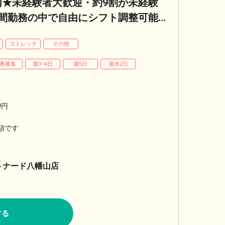
内★未経験者大歓迎・約9割が未経験
時間勤務の中で自由にシフト調整可能
10万円】
パ
ストレッチ
その他
番募集
週3~4日
週5日
週休2日
0
円
額です
リトナード八幡山店
する