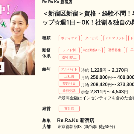
Re.Ra.Ku 新宿店
＜新宿区新宿＞資格・経験不問！
ップ☆週1日～OK！社割＆独自の
種類
ボディケア
タイ古式
アロマリフレ
ド
勤務
シフト制
時短勤務OK
遅番募集
早
体系
週6日以上
給与
アルバイト
1,226
2,170
時給
円〜
円
正社員
250,000
400,00
月給
円〜
契約社員
208,420
373,30
月給
円〜
業務委託
2,811
4,543
歩合
円〜
円
※最高金額はインセンティブを含めた金
経営
直営店
Re.Ra.Ku 新宿店
募集
店舗
東京都新宿区 (新宿駅 徒歩8分)