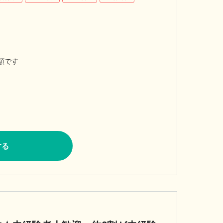
額です
する