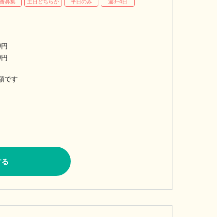
番募集
土日どちらか
平日のみ
週3~4日
0
円
0
円
額です
する