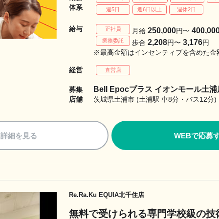
体系
週5日
週6日以上
週休2日
給与
正社員
250,000
400,00
月給
円〜
業務委託
2,208
3,176
歩合
円〜
円
※最高金額はインセンティブを含めた金
経営
直営店
Bell Epocプラス イオンモール土浦
募集
店舗
茨城県土浦市 (土浦駅 車8分・バス12分)
詳細を見る
WEBで応募
Re.Ra.Ku EQUIA北千住店
無料で受けられる専門学校級の技