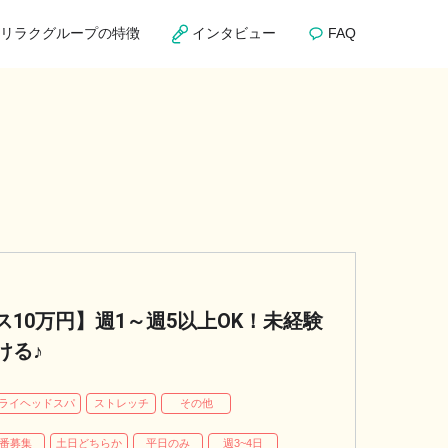
リラクグループの特徴
インタビュー
FAQ
10万円】週1～週5以上OK！未経験
ける♪
ライヘッドスパ
ストレッチ
その他
番募集
土日どちらか
平日のみ
週3~4日