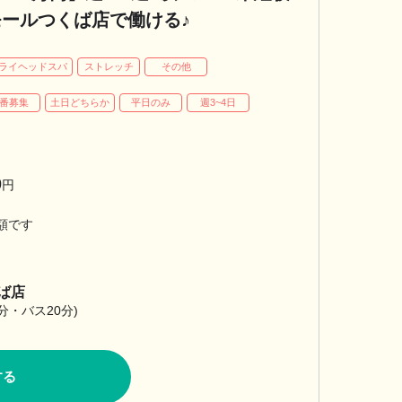
オンモールつくば店で働ける♪
ライヘッドスパ
ストレッチ
その他
番募集
土日どちらか
平日のみ
週3~4日
0
円
額です
くば店
分・バス20分)
する