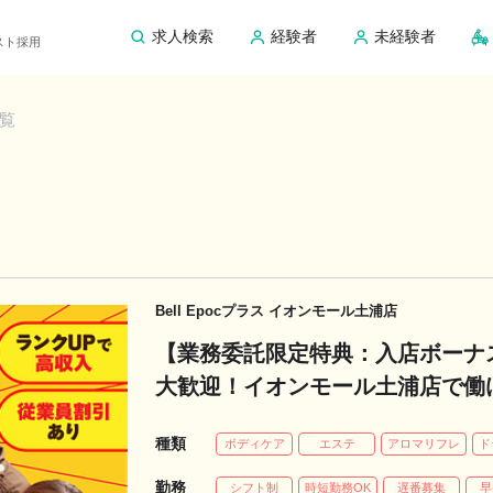
求人検索
経験者
未経験者
ピスト採用
覧
Bell Epocプラス イオンモール土浦店
【業務委託限定特典：入店ボーナス
大歓迎！イオンモール土浦店で働
種類
ボディケア
エステ
アロマリフレ
ド
勤務
シフト制
時短勤務OK
遅番募集
早