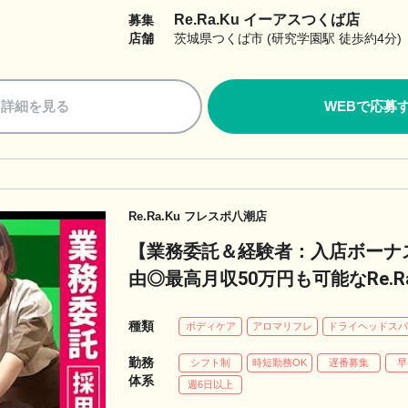
Re.Ra.Ku イーアスつくば店
募集
店舗
茨城県つくば市 (研究学園駅 徒歩約4分)
詳細を見る
WEBで応募
Re.Ra.Ku フレスポ八潮店
【業務委託＆経験者：入店ボーナス
由◎最高月収50万円も可能なRe.R
フワークと収入実現！
種類
ボディケア
アロマリフレ
ドライヘッドス
勤務
シフト制
時短勤務OK
遅番募集
早
体系
週6日以上