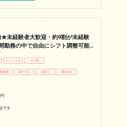
内★未経験者大歓迎・約9割が未経験
時間勤務の中で自由にシフト調整可能
10万円】
パ
ストレッチ
その他
番募集
週3~4日
週5日
週休2日
0
円
額です