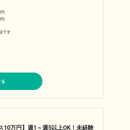
0
円
0
円
額です
する
10万円】週1～週5以上OK！未経験