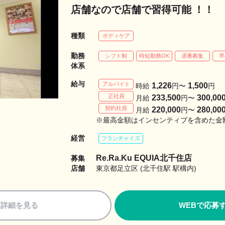
店舗なので店舗で習得可能 ！！
種類
ボディケア
勤務
シフト制
時短勤務OK
遅番募集
早
体系
給与
アルバイト
1,226
1,500
時給
円〜
円
正社員
233,500
300,00
月給
円〜
契約社員
220,000
280,00
月給
円〜
※最高金額はインセンティブを含めた金
経営
フランチャイズ
Re.Ra.Ku EQUIA北千住店
募集
店舗
東京都足立区 (北千住駅 駅構内)
詳細を見る
WEBで応募