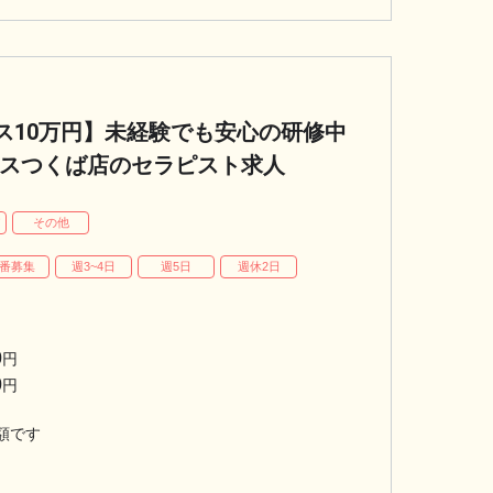
ス10万円】未経験でも安心の研修中
イーアスつくば店のセラピスト求人
パ
その他
番募集
週3~4日
週5日
週休2日
0
円
0
円
額です