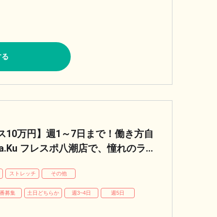
する
10万円】週1～7日まで！働き方自
a.Ku フレスポ八潮店で、憧れのライ
パ
ストレッチ
その他
番募集
土日どちらか
週3~4日
週5日