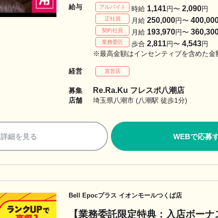
給与
アルバイト
1,141
2,090
時給
円〜
円
正社員
250,000
400,00
月給
円〜
契約社員
193,970
360,30
月給
円〜
業務委託
2,811
4,543
歩合
円〜
円
※最高金額はインセンティブを含めた金
経営
直営店
Re.Ra.Ku フレスポ八潮店
募集
店舗
埼玉県八潮市 (八潮駅 徒歩1分)
詳細を見る
WEBで応募
Bell Epocプラス イオンモールつくば店
【業務委託限定特典：入店ボーナス