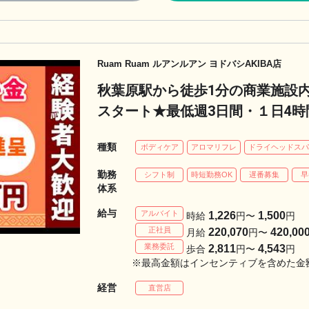
Ruam Ruam ルアンルアン ヨドバシAKIBA店
秋葉原駅から徒歩1分の商業施設
スタート★最低週3日間・１日4
♪【業務委託：手技習得でお祝い金
種類
ボディケア
アロマリフレ
ドライヘッドス
勤務
シフト制
時短勤務OK
遅番募集
早
体系
給与
アルバイト
1,226
1,500
時給
円〜
円
正社員
220,070
420,00
月給
円〜
業務委託
2,811
4,543
歩合
円〜
円
※最高金額はインセンティブを含めた金
経営
直営店