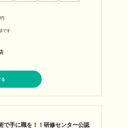
0
円
額です
店
する
術で手に職を！！研修センター公認