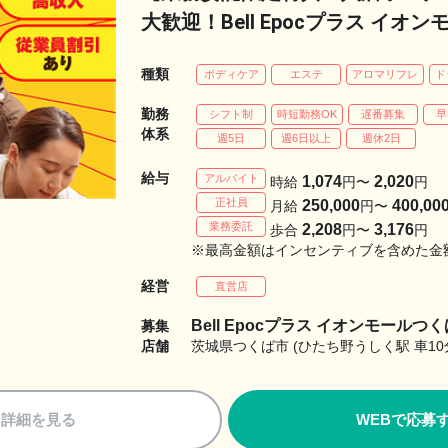
大歓迎！Bell Epocプラス イ
種類
ボディケア
エステ
アロマリフレ
ド
勤務
シフト制
時短勤務OK
遅番募集
早
体系
週5日
週6日以上
週休2日
給与
アルバイト
1,074
2,020
時給
円〜
円
正社員
250,000
400,00
月給
円〜
業務委託
2,208
3,176
歩合
円〜
円
※最高金額はインセンティブを含めた金
経営
直営店
Bell Epocプラス イオンモールつ
募集
店舗
茨城県つくば市 (ひたち野うしく駅 車10
詳細を見る
WEBで応募