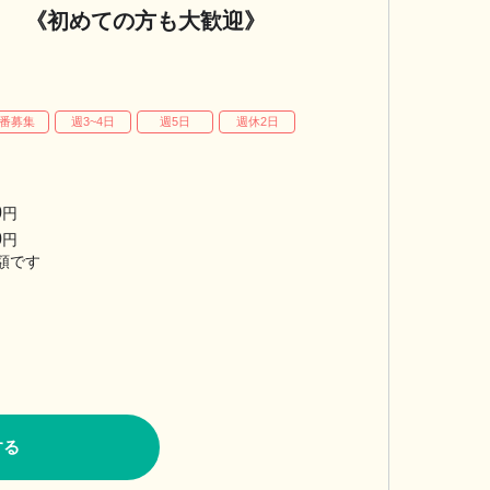
 《初めての方も大歓迎》
番募集
週3~4日
週5日
週休2日
0
円
0
円
額です
する