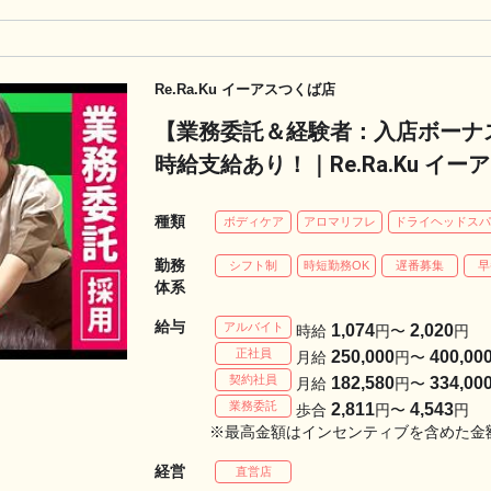
Re.Ra.Ku イーアスつくば店
【業務委託＆経験者：入店ボーナ
時給支給あり！｜Re.Ra.Ku 
種類
ボディケア
アロマリフレ
ドライヘッドス
勤務
シフト制
時短勤務OK
遅番募集
早
体系
給与
アルバイト
1,074
2,020
時給
円〜
円
正社員
250,000
400,00
月給
円〜
契約社員
182,580
334,00
月給
円〜
業務委託
2,811
4,543
歩合
円〜
円
※最高金額はインセンティブを含めた金
経営
直営店