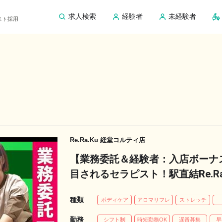
求人検索
経験者
未経験者
ピスト採用
Re.Ra.Ku 経堂コルティ店
【業務委託＆経験者：入店ボーナ
目されるセラピスト！駅直結Re.R
募集中！
種類
ボディケア
アロマリフレ
ストレッチ
勤務
シフト制
時短勤務OK
遅番募集
早