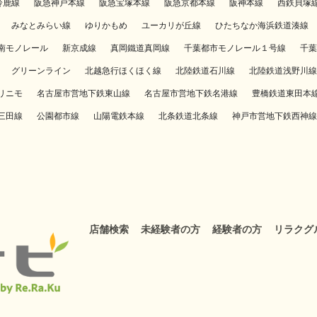
鈴鹿線
阪急神戸本線
阪急宝塚本線
阪急京都本線
阪神本線
西鉄貝塚
みなとみらい線
ゆりかもめ
ユーカリが丘線
ひたちなか海浜鉄道湊線
南モノレール
新京成線
真岡鐵道真岡線
千葉都市モノレール１号線
千葉
グリーンライン
北越急行ほくほく線
北陸鉄道石川線
北陸鉄道浅野川線
リニモ
名古屋市営地下鉄東山線
名古屋市営地下鉄名港線
豊橋鉄道東田本
三田線
公園都市線
山陽電鉄本線
北条鉄道北条線
神戸市営地下鉄西神線
店舗検索
未経験者の方
経験者の方
リラクグ