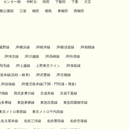
センター南
仲町台
蒔田
下飯田
下妻
大宝
動公園前
江坂
梅田
都島
東梅田
西梅田
武蔵野線
JR横浜線
JR根岸線
JR横須賀線
JR相模線
JR埼京線
JR川越線
JR高崎線
JR外房線
R両毛線
JR上越線
上野東京ライン
JR身延線
海道本線(浜松～岐阜)
JR武豊線
JR京都線
JR岩徳線
JR鹿児島本線(下関・門司港～博多)
摩湖線
西武多摩川線
京成本線
京成千葉線
急多摩線
東急東横線
東急目黒線
東急田園都市線
東京メトロ東西線
東京メトロ千代田線
鉄名古屋本線
名鉄三河線
名鉄豊田線
名鉄空港線