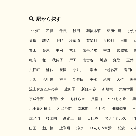
駅から探す
上北町
乙供
千曳
秋田
羽後本荘
羽後牛島
ひた
巣鴨
駒込
上野
秋葉原
有楽町
浜松町
田町
豊田
高尾
甲府
竜王
御茶ノ水
中野
武蔵境
亀有
柏
我孫子
戸田
南古谷
川越
鎌取
五井
六日町
浦佐
長岡
小井川
常永
上越妙高
春日山
大阪
六甲道
神戸
新長田
垂水
玖波
大竹
岩
流山おおたかの森
豊四季
新鎌ヶ谷
新船橋
大泉学園
京成千葉
千葉中央
ちはら台
八幡山
つつじヶ丘
柴
小田急相模原
相武台前
南林間
五月台
田園調布
日
虎ノ門
後楽園
新宿三丁目
日比谷
虎ノ門ヒルズ
門
山王
新川橋
上挙母
浄水
りんくう常滑
柏森
小