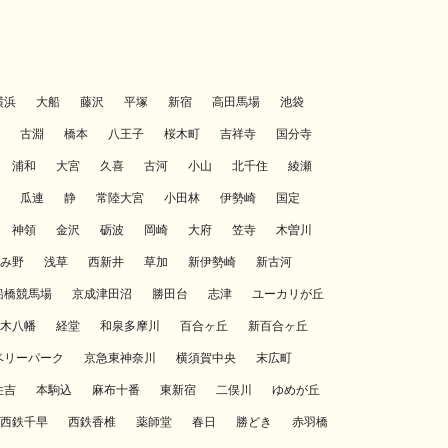
横浜
大船
藤沢
平塚
新宿
高田馬場
池袋
古淵
橋本
八王子
桜木町
吉祥寺
国分寺
浦和
大宮
久喜
古河
小山
北千住
綾瀬
瓜連
静
常陸大宮
小田林
伊勢崎
国定
神領
金沢
砺波
岡崎
大府
笠寺
木曽川
み野
浅草
西新井
草加
新伊勢崎
新古河
船橋競馬場
京成津田沼
勝田台
志津
ユーカリが丘
木八幡
経堂
和泉多摩川
百合ヶ丘
新百合ヶ丘
ベリーパーク
京急東神奈川
横須賀中央
末広町
住吉
本駒込
麻布十番
東新宿
二俣川
ゆめが丘
西鉄千早
西鉄香椎
薬師堂
春日
勝どき
赤羽橋