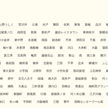
ち野うしく
荒川沖
土浦
水戸
勝田
佐和
東海
新橋
品川
武蔵溝ノ口
稲田堤
新座
新松戸
越谷レイクタウン
東神奈川
新横浜
東小金井
東中野
水道橋
両国
錦糸町
平井
津田沼
千葉
赤羽
袖ケ浦
木更津
南船橋
海浜幕張
蕨
川口
大井町
大森
蒲田
直江津
北長岡
亀田
越後石山
新潟
青山
燕
燕三条
勝川
国
南岩国
柳井港
柳井
北新地
三田
千早
志木
柳瀬川
ふじ
東久留米
小手指
入間市
所沢
小竹向原
西武新宿
上石神井
崎
府中
京王八王子
稲城
南大沢
高井戸
新線新宿
初台
代々
吉
綱島
大倉山
三軒茶屋
溝の口
宮崎台
青葉台
南町田グラン
前仲町
東陽町
西葛西
行徳
新御茶ノ水
代々木公園
江戸川橋
牧口
松ヶ崎
平田町
大阪梅田
三国
豊中
尼崎センタープール前