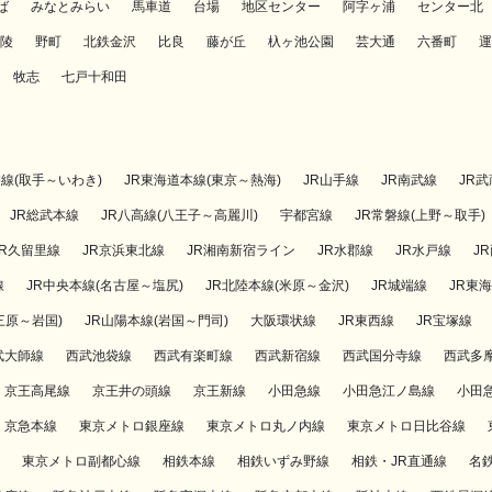
ば
みなとみらい
馬車道
台場
地区センター
阿字ヶ浦
センター北
陵
野町
北鉄金沢
比良
藤が丘
杁ヶ池公園
芸大通
六番町
運
牧志
七戸十和田
磐線(取手～いわき)
JR東海道本線(東京～熱海)
JR山手線
JR南武線
JR
JR総武本線
JR八高線(八王子～高麗川)
宇都宮線
JR常磐線(上野～取手)
JR久留里線
JR京浜東北線
JR湘南新宿ライン
JR水郡線
JR水戸線
J
線
JR中央本線(名古屋～塩尻)
JR北陸本線(米原～金沢)
JR城端線
JR東
三原～岩国)
JR山陽本線(岩国～門司)
大阪環状線
JR東西線
JR宝塚線
武大師線
西武池袋線
西武有楽町線
西武新宿線
西武国分寺線
西武多
京王高尾線
京王井の頭線
京王新線
小田急線
小田急江ノ島線
小田
京急本線
東京メトロ銀座線
東京メトロ丸ノ内線
東京メトロ日比谷線
東京メトロ副都心線
相鉄本線
相鉄いずみ野線
相鉄・JR直通線
名