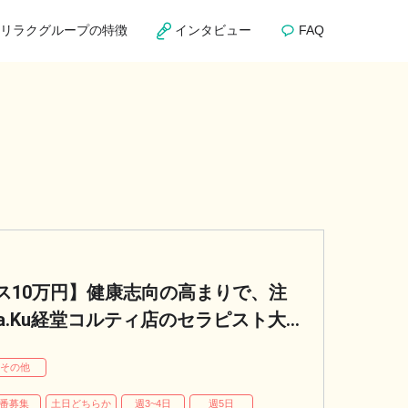
リラクグループの特徴
インタビュー
FAQ
ス10万円】健康志向の高まりで、注
a.Ku経堂コルティ店のセラピスト大
その他
番募集
土日どちらか
週3~4日
週5日