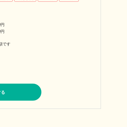
0
円
0
円
額です
する