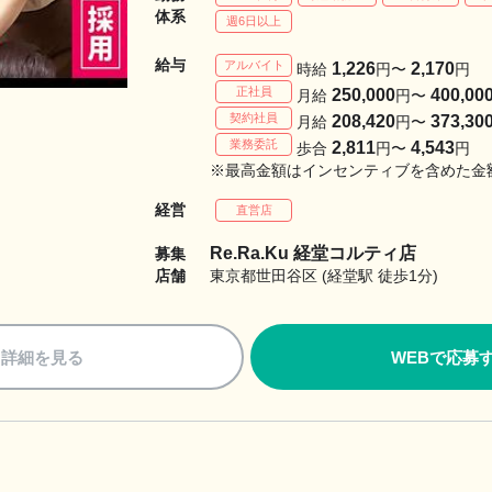
体系
週6日以上
給与
アルバイト
1,226
2,170
時給
円〜
円
正社員
250,000
400,00
月給
円〜
契約社員
208,420
373,30
月給
円〜
業務委託
2,811
4,543
歩合
円〜
円
※最高金額はインセンティブを含めた金
経営
直営店
Re.Ra.Ku 経堂コルティ店
募集
店舗
東京都世田谷区 (経堂駅 徒歩1分)
詳細を見る
WEBで応募