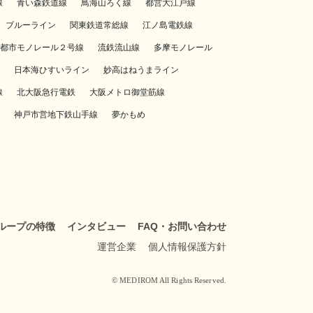
線
青い森鉄道線
鳥海山ろく線
都営大江戸線
ブルーライン
関東鉄道常総線
江ノ島電鉄線
都市モノレール２号線
流鉄流山線
多摩モノレール
日本海ひすいライン
妙高はねうまライン
線
北大阪急行電鉄
大阪メトロ御堂筋線
神戸市営地下鉄山手線
夢かもめ
ループの特徴
インタビュー
FAQ・お問い合わせ
運営企業
個人情報保護方針
© MEDIROM All Rights Reserved.