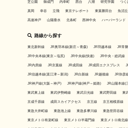
芝公園
御成門
内幸町
西台
八潮
研究学園
つく
真岡
幸谷
立飛
東京テレポート
東葉勝田台
魚沼丘
高速神戸
山陽垂水
北条町
西神中央
ハーバーランド
路線から探す
東北新幹線
JR奥羽本線(新庄～青森)
JR羽越本線
JR常
JR中央本線(東京～塩尻)
JR中央線(快速)
JR中央・総武線
JR内房線
JR京葉線
JR成田線
JR成田エクスプレス
JR信越本線(直江津～新潟)
JR白新線
JR越後線
JR弥彦
JR神戸線(大阪～神戸)
JR神戸線(神戸～姫路)
JR山陽本線(
東武東上線
東武伊勢崎線
東武日光線
東武野田線
東
京成千原線
成田スカイアクセス
京王線
京王相模原線
東急大井町線
東急池上線
東急多摩川線
東急世田谷線
東京メトロ有楽町線
東京メトロ半蔵門線
東京メトロ南北線