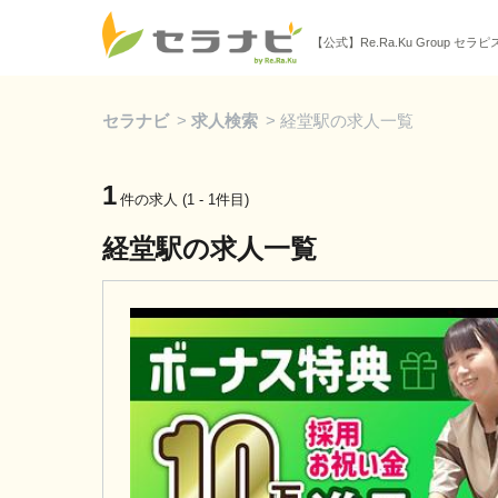
【公式】Re.Ra.Ku Group セラ
セラナビ
>
求人検索
>
経堂駅の求人一覧
1
件の求人 (1 - 1件目)
経堂駅の求人一覧