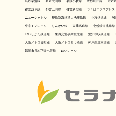
名鉄常滑線
名鉄犬山線
名鉄小牧線
近鉄山田線
近鉄
都営浅草線
都営三田線
都営新宿線
つくばエクスプレス
ニューシャトル
鹿島臨海鉄道大洗鹿島線
小湊鉄道線
湘
東京モノレール
りんかい線
東葉高速線
北総鉄道北総線
IRいしかわ鉄道線
東海交通事業城北線
愛知環状鉄道線
大阪メトロ谷町線
大阪メトロ四つ橋線
神戸高速東西線
福岡市営地下鉄七隈線
ゆいレール