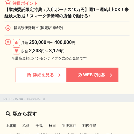
注目ポイント
【業務委託限定特典：入店ボーナス10万円】週1～週5以上OK！未
経験大歓迎！スマーク伊勢崎の店舗で働ける♪
群馬県伊勢崎市 (国定駅 車6分)
250,000
400,000
正
月給
円〜
円
2,208
3,176
業
歩合
円〜
円
※最高金額はインセンティブを含めた金額です
詳細を見る
WEBで応募
セラナビ
>
求人検索
>
伊勢崎駅の求人一覧
駅から探す
上北町
乙供
千曳
秋田
羽後本荘
羽後牛島