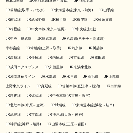
東北新幹線
JR奥羽本線(新庄～青森)
JR羽越本線
JR常磐線(取手～いわき)
JR東海道本線(東京～熱海)
JR山手線
JR南武線
JR武蔵野線
JR横浜線
JR根岸線
JR横須賀線
JR相模線
JR中央本線(東京～塩尻)
JR中央線(快速)
JR中央・総武線
JR総武本線
JR八高線(八王子～高麗川)
宇都宮線
JR常磐線(上野～取手)
JR埼京線
JR川越線
JR高崎線
JR外房線
JR内房線
JR京葉線
JR成田線
JR成田エクスプレス
JR久留里線
JR京浜東北線
JR湘南新宿ライン
JR水郡線
JR水戸線
JR両毛線
JR上越線
上野東京ライン
JR身延線
JR信越本線(直江津～新潟)
JR白新線
JR越後線
JR弥彦線
JR中央本線(名古屋～塩尻)
JR北陸本線(米原～金沢)
JR城端線
JR東海道本線(浜松～岐阜)
JR武豊線
JR京都線
JR神戸線(大阪～神戸)
JR神戸線(神戸～姫路)
JR山陽本線(三原～岩国)