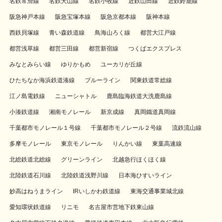
名鉄常滑線
名鉄犬山線
名鉄小牧線
近鉄山田線
近鉄鈴鹿線
阪急神戸本線
阪急宝塚本線
阪急京都本線
阪神本線
西鉄貝塚線
青い森鉄道線
鳥海山ろく線
都営大江戸線
都営浅草線
都営三田線
都営新宿線
つくばエクスプレス
みなとみらい線
ゆりかもめ
ユーカリが丘線
ひたちなか海浜鉄道湊線
ブルーライン
関東鉄道常総線
江ノ島電鉄線
ニューシャトル
鹿島臨海鉄道大洗鹿島線
小湊鉄道線
湘南モノレール
新京成線
真岡鐵道真岡線
千葉都市モノレール１号線
千葉都市モノレール２号線
流鉄流山線
多摩モノレール
東京モノレール
りんかい線
東葉高速線
北総鉄道北総線
グリーンライン
北越急行ほくほく線
北陸鉄道石川線
北陸鉄道浅野川線
日本海ひすいライン
妙高はねうまライン
IRいしかわ鉄道線
東海交通事業城北線
愛知環状鉄道線
リニモ
名古屋市営地下鉄東山線