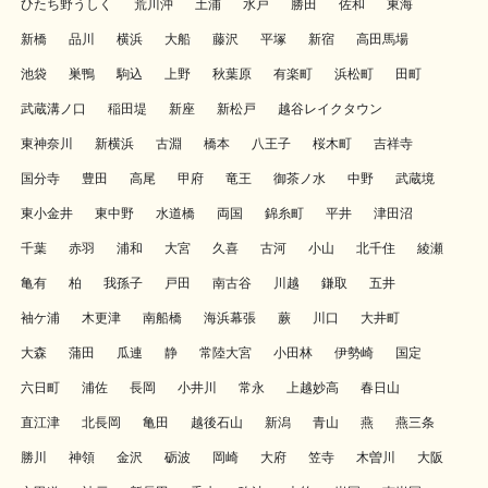
ひたち野うしく
荒川沖
土浦
水戸
勝田
佐和
東海
新橋
品川
横浜
大船
藤沢
平塚
新宿
高田馬場
池袋
巣鴨
駒込
上野
秋葉原
有楽町
浜松町
田町
武蔵溝ノ口
稲田堤
新座
新松戸
越谷レイクタウン
東神奈川
新横浜
古淵
橋本
八王子
桜木町
吉祥寺
国分寺
豊田
高尾
甲府
竜王
御茶ノ水
中野
武蔵境
東小金井
東中野
水道橋
両国
錦糸町
平井
津田沼
千葉
赤羽
浦和
大宮
久喜
古河
小山
北千住
綾瀬
亀有
柏
我孫子
戸田
南古谷
川越
鎌取
五井
袖ケ浦
木更津
南船橋
海浜幕張
蕨
川口
大井町
大森
蒲田
瓜連
静
常陸大宮
小田林
伊勢崎
国定
六日町
浦佐
長岡
小井川
常永
上越妙高
春日山
直江津
北長岡
亀田
越後石山
新潟
青山
燕
燕三条
勝川
神領
金沢
砺波
岡崎
大府
笠寺
木曽川
大阪