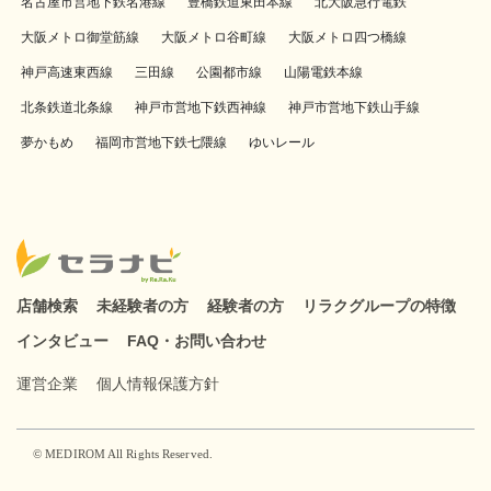
名古屋市営地下鉄名港線
豊橋鉄道東田本線
北大阪急行電鉄
大阪メトロ御堂筋線
大阪メトロ谷町線
大阪メトロ四つ橋線
神戸高速東西線
三田線
公園都市線
山陽電鉄本線
北条鉄道北条線
神戸市営地下鉄西神線
神戸市営地下鉄山手線
夢かもめ
福岡市営地下鉄七隈線
ゆいレール
店舗検索
未経験者の方
経験者の方
リラクグループの特徴
インタビュー
FAQ・お問い合わせ
運営企業
個人情報保護方針
© MEDIROM All Rights Reserved.