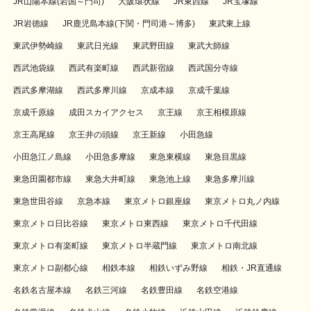
JR山陽本線(岩国～門司)
大阪環状線
JR東西線
JR宝塚線
JR岩徳線
JR鹿児島本線(下関・門司港～博多)
東武東上線
東武伊勢崎線
東武日光線
東武野田線
東武大師線
西武池袋線
西武有楽町線
西武新宿線
西武国分寺線
西武多摩湖線
西武多摩川線
京成本線
京成千葉線
京成千原線
成田スカイアクセス
京王線
京王相模原線
京王高尾線
京王井の頭線
京王新線
小田急線
小田急江ノ島線
小田急多摩線
東急東横線
東急目黒線
東急田園都市線
東急大井町線
東急池上線
東急多摩川線
東急世田谷線
京急本線
東京メトロ銀座線
東京メトロ丸ノ内線
東京メトロ日比谷線
東京メトロ東西線
東京メトロ千代田線
東京メトロ有楽町線
東京メトロ半蔵門線
東京メトロ南北線
東京メトロ副都心線
相鉄本線
相鉄いずみ野線
相鉄・JR直通線
名鉄名古屋本線
名鉄三河線
名鉄豊田線
名鉄空港線