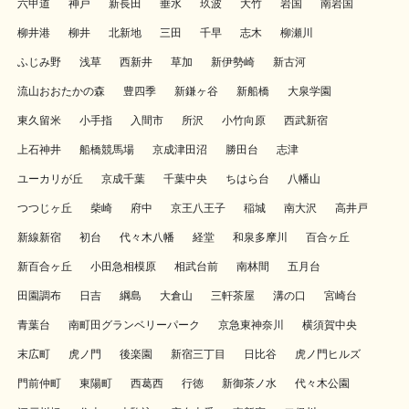
六甲道
神戸
新長田
垂水
玖波
大竹
岩国
南岩国
柳井港
柳井
北新地
三田
千早
志木
柳瀬川
ふじみ野
浅草
西新井
草加
新伊勢崎
新古河
流山おおたかの森
豊四季
新鎌ヶ谷
新船橋
大泉学園
東久留米
小手指
入間市
所沢
小竹向原
西武新宿
上石神井
船橋競馬場
京成津田沼
勝田台
志津
ユーカリが丘
京成千葉
千葉中央
ちはら台
八幡山
つつじヶ丘
柴崎
府中
京王八王子
稲城
南大沢
高井戸
新線新宿
初台
代々木八幡
経堂
和泉多摩川
百合ヶ丘
新百合ヶ丘
小田急相模原
相武台前
南林間
五月台
田園調布
日吉
綱島
大倉山
三軒茶屋
溝の口
宮崎台
青葉台
南町田グランベリーパーク
京急東神奈川
横須賀中央
末広町
虎ノ門
後楽園
新宿三丁目
日比谷
虎ノ門ヒルズ
門前仲町
東陽町
西葛西
行徳
新御茶ノ水
代々木公園