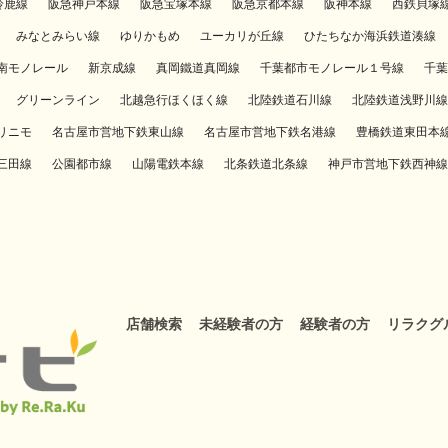
鈴鹿線
阪急神戸本線
阪急宝塚本線
阪急京都本線
阪神本線
西鉄貝塚
みなとみらい線
ゆりかもめ
ユーカリが丘線
ひたちなか海浜鉄道湊線
南モノレール
新京成線
真岡鐵道真岡線
千葉都市モノレール１号線
千葉
グリーンライン
北越急行ほくほく線
北陸鉄道石川線
北陸鉄道浅野川線
リニモ
名古屋市営地下鉄東山線
名古屋市営地下鉄名港線
豊橋鉄道東田本
三田線
公園都市線
山陽電鉄本線
北条鉄道北条線
神戸市営地下鉄西神線
店舗検索
未経験者の方
経験者の方
リラクグ