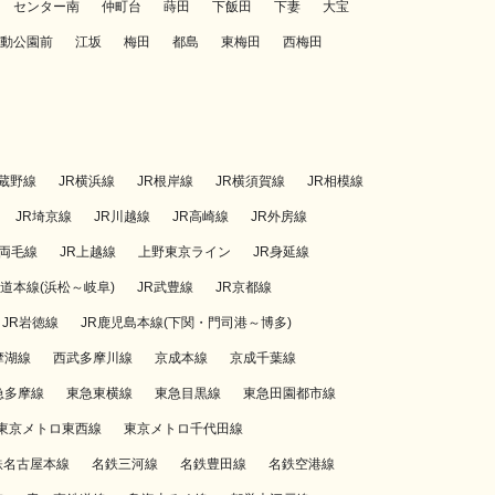
センター南
仲町台
蒔田
下飯田
下妻
大宝
動公園前
江坂
梅田
都島
東梅田
西梅田
武蔵野線
JR横浜線
JR根岸線
JR横須賀線
JR相模線
JR埼京線
JR川越線
JR高崎線
JR外房線
R両毛線
JR上越線
上野東京ライン
JR身延線
海道本線(浜松～岐阜)
JR武豊線
JR京都線
JR岩徳線
JR鹿児島本線(下関・門司港～博多)
摩湖線
西武多摩川線
京成本線
京成千葉線
急多摩線
東急東横線
東急目黒線
東急田園都市線
東京メトロ東西線
東京メトロ千代田線
鉄名古屋本線
名鉄三河線
名鉄豊田線
名鉄空港線