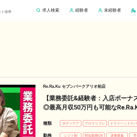
求人検索
経験者
未経験者
ピスト採用
Re.Ra.Ku セブンパークアリオ柏店
【業務委託&経験者：入店ボーナス
◎最高月収50万円も可能なRe.Ra
のライフワークと収入実現！
種類
ボディケア
アロマリフレ
ドライヘッドス
勤務
シフト制
時短勤務OK
遅番募集
早