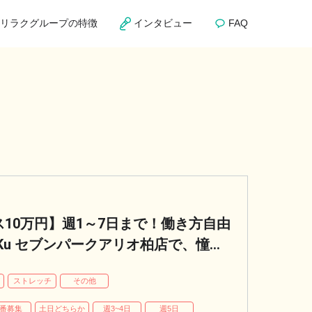
リラクグループの特徴
インタビュー
FAQ
10万円】週1～7日まで！働き方自由
.Ku セブンパークアリオ柏店で、憧れ
パ
ストレッチ
その他
番募集
土日どちらか
週3~4日
週5日