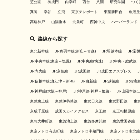
芝公園
御成門
内幸町
西台
八潮
研究学園
つく
真岡
幸谷
立飛
東京テレポート
東葉勝田台
魚沼丘
高速神戸
山陽垂水
北条町
西神中央
ハーバーランド
路線から探す
東北新幹線
JR奥羽本線(新庄～青森)
JR羽越本線
JR常
JR中央本線(東京～塩尻)
JR中央線(快速)
JR中央・総武線
JR内房線
JR京葉線
JR成田線
JR成田エクスプレス
JR信越本線(直江津～新潟)
JR白新線
JR越後線
JR弥彦
JR神戸線(大阪～神戸)
JR神戸線(神戸～姫路)
JR山陽本線(
東武東上線
東武伊勢崎線
東武日光線
東武野田線
東
京成千原線
成田スカイアクセス
京王線
京王相模原線
東急大井町線
東急池上線
東急多摩川線
東急世田谷線
東京メトロ有楽町線
東京メトロ半蔵門線
東京メトロ南北線