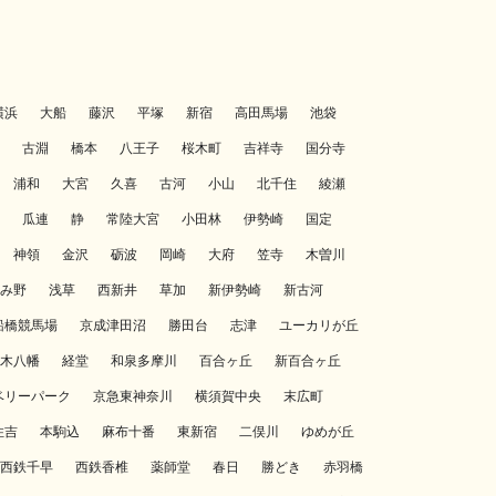
横浜
大船
藤沢
平塚
新宿
高田馬場
池袋
古淵
橋本
八王子
桜木町
吉祥寺
国分寺
浦和
大宮
久喜
古河
小山
北千住
綾瀬
瓜連
静
常陸大宮
小田林
伊勢崎
国定
神領
金沢
砺波
岡崎
大府
笠寺
木曽川
み野
浅草
西新井
草加
新伊勢崎
新古河
船橋競馬場
京成津田沼
勝田台
志津
ユーカリが丘
木八幡
経堂
和泉多摩川
百合ヶ丘
新百合ヶ丘
ベリーパーク
京急東神奈川
横須賀中央
末広町
住吉
本駒込
麻布十番
東新宿
二俣川
ゆめが丘
西鉄千早
西鉄香椎
薬師堂
春日
勝どき
赤羽橋