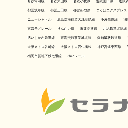
名鉄常滑線
名鉄犬山線
名鉄小牧線
近鉄山田線
近鉄
都営浅草線
都営三田線
都営新宿線
つくばエクスプレス
ニューシャトル
鹿島臨海鉄道大洗鹿島線
小湊鉄道線
湘
東京モノレール
りんかい線
東葉高速線
北総鉄道北総線
IRいしかわ鉄道線
東海交通事業城北線
愛知環状鉄道線
大阪メトロ谷町線
大阪メトロ四つ橋線
神戸高速東西線
福岡市営地下鉄七隈線
ゆいレール