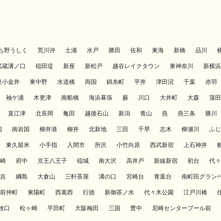
ち野うしく
荒川沖
土浦
水戸
勝田
佐和
東海
新橋
品川
武蔵溝ノ口
稲田堤
新座
新松戸
越谷レイクタウン
東神奈川
新横浜
東小金井
東中野
水道橋
両国
錦糸町
平井
津田沼
千葉
赤羽
袖ケ浦
木更津
南船橋
海浜幕張
蕨
川口
大井町
大森
蒲田
直江津
北長岡
亀田
越後石山
新潟
青山
燕
燕三条
勝川
国
南岩国
柳井港
柳井
北新地
三田
千早
志木
柳瀬川
ふじ
東久留米
小手指
入間市
所沢
小竹向原
西武新宿
上石神井
崎
府中
京王八王子
稲城
南大沢
高井戸
新線新宿
初台
代々
吉
綱島
大倉山
三軒茶屋
溝の口
宮崎台
青葉台
南町田グラン
前仲町
東陽町
西葛西
行徳
新御茶ノ水
代々木公園
江戸川橋
牧口
松ヶ崎
平田町
大阪梅田
三国
豊中
尼崎センタープール前