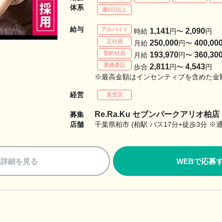
体系
週6日以上
給与
アルバイト
1,141
2,090
時給
円〜
円
正社員
250,000
400,00
月給
円〜
契約社員
193,970
360,30
月給
円〜
業務委託
2,811
4,543
歩合
円〜
円
※最高金額はインセンティブを含めた金
経営
直営店
Re.Ra.Ku セブンパークアリオ柏店
募集
店舗
千葉県柏市 (柏駅 バス17分+徒歩3分 ※
詳細を見る
WEBで応募