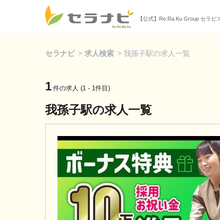
【公式】Re.Ra.Ku Group セラ
セラナビ
>
求人検索
>
我孫子駅の求人一覧
1
件の求人 (1 - 1件目)
我孫子駅の求人一覧