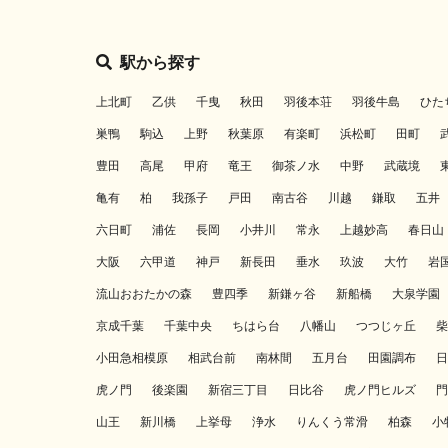
駅から探す
上北町
乙供
千曳
秋田
羽後本荘
羽後牛島
ひた
巣鴨
駒込
上野
秋葉原
有楽町
浜松町
田町
豊田
高尾
甲府
竜王
御茶ノ水
中野
武蔵境
亀有
柏
我孫子
戸田
南古谷
川越
鎌取
五井
六日町
浦佐
長岡
小井川
常永
上越妙高
春日山
大阪
六甲道
神戸
新長田
垂水
玖波
大竹
岩
流山おおたかの森
豊四季
新鎌ヶ谷
新船橋
大泉学園
京成千葉
千葉中央
ちはら台
八幡山
つつじヶ丘
柴
小田急相模原
相武台前
南林間
五月台
田園調布
日
虎ノ門
後楽園
新宿三丁目
日比谷
虎ノ門ヒルズ
門
山王
新川橋
上挙母
浄水
りんくう常滑
柏森
小