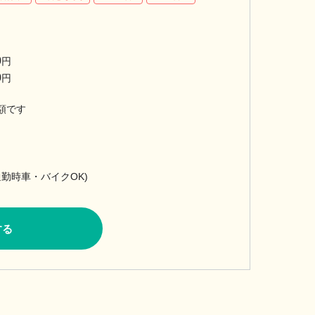
0
円
0
円
額です
通勤時車・バイクOK)
する