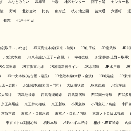
ば
みなとみらい
馬車道
台場
地区センター
阿字ヶ浦
センター北
陵
野町
北鉄金沢
比良
藤が丘
杁ヶ池公園
芸大通
六番町
運
牧志
七戸十和田
磐線(取手～いわき)
JR東海道本線(東京～熱海)
JR山手線
JR南武線
JR
JR総武本線
JR八高線(八王子～高麗川)
宇都宮線
JR常磐線(上野～取手)
JR久留里線
JR京浜東北線
JR湘南新宿ライン
JR水郡線
JR水戸線
J
線
JR中央本線(名古屋～塩尻)
JR北陸本線(米原～金沢)
JR城端線
JR東
三原～岩国)
JR山陽本線(岩国～門司)
大阪環状線
JR東西線
JR宝塚線
武大師線
西武池袋線
西武有楽町線
西武新宿線
西武国分寺線
西武多
京王高尾線
京王井の頭線
京王新線
小田急線
小田急江ノ島線
小田
京急本線
東京メトロ銀座線
東京メトロ丸ノ内線
東京メトロ日比谷線
東京メトロ副都心線
相鉄本線
相鉄いずみ野線
相鉄・JR直通線
名