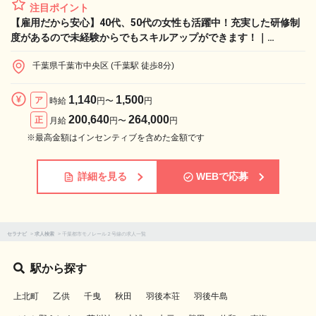
注目ポイント
【雇用だから安心】40代、50代の女性も活躍中！充実した研修制
度があるので未経験からでもスキルアップができます！｜
Re.Ra.Ku 千葉中央店のセラピスト求人
千葉県千葉市中央区 (千葉駅 徒歩8分)
1,140
1,500
ア
時給
円〜
円
200,640
264,000
正
月給
円〜
円
※最高金額はインセンティブを含めた金額です
詳細を見る
WEBで応募
セラナビ
>
求人検索
>
千葉都市モノレール２号線の求人一覧
駅から探す
上北町
乙供
千曳
秋田
羽後本荘
羽後牛島