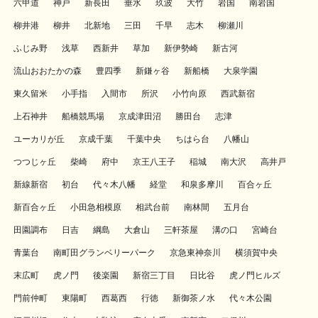
六甲道
神戸
新長田
垂水
玖波
大竹
岩国
南岩国
柳井港
柳井
北新地
三田
千早
志木
柳瀬川
ふじみ野
浅草
西新井
草加
新伊勢崎
新古河
流山おおたかの森
豊四季
新鎌ヶ谷
新船橋
大泉学園
東久留米
小手指
入間市
所沢
小竹向原
西武新宿
上石神井
船橋競馬場
京成津田沼
勝田台
志津
ユーカリが丘
京成千葉
千葉中央
ちはら台
八幡山
つつじヶ丘
柴崎
府中
京王八王子
稲城
南大沢
高井戸
新線新宿
初台
代々木八幡
経堂
和泉多摩川
百合ヶ丘
新百合ヶ丘
小田急相模原
相武台前
南林間
五月台
田園調布
日吉
綱島
大倉山
三軒茶屋
溝の口
宮崎台
青葉台
南町田グランベリーパーク
京急東神奈川
横須賀中央
末広町
虎ノ門
後楽園
新宿三丁目
日比谷
虎ノ門ヒルズ
門前仲町
東陽町
西葛西
行徳
新御茶ノ水
代々木公園