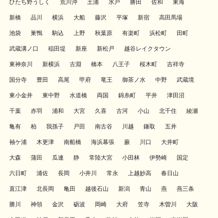
ひたち野うしく
荒川沖
土浦
水戸
勝田
佐和
東海
新橋
品川
横浜
大船
藤沢
平塚
新宿
高田馬場
池袋
巣鴨
駒込
上野
秋葉原
有楽町
浜松町
田町
武蔵溝ノ口
稲田堤
新座
新松戸
越谷レイクタウン
東神奈川
新横浜
古淵
橋本
八王子
桜木町
吉祥寺
国分寺
豊田
高尾
甲府
竜王
御茶ノ水
中野
武蔵境
東小金井
東中野
水道橋
両国
錦糸町
平井
津田沼
千葉
赤羽
浦和
大宮
久喜
古河
小山
北千住
綾瀬
亀有
柏
我孫子
戸田
南古谷
川越
鎌取
五井
袖ケ浦
木更津
南船橋
海浜幕張
蕨
川口
大井町
大森
蒲田
瓜連
静
常陸大宮
小田林
伊勢崎
国定
六日町
浦佐
長岡
小井川
常永
上越妙高
春日山
直江津
北長岡
亀田
越後石山
新潟
青山
燕
燕三条
勝川
神領
金沢
砺波
岡崎
大府
笠寺
木曽川
大阪