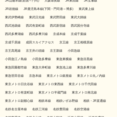
JR山陽本線(岩国～門司)
大阪環状線
JR東西線
JR宝塚線
JR岩徳線
JR鹿児島本線(下関・門司港～博多)
東武東上線
東武伊勢崎線
東武日光線
東武野田線
東武大師線
西武池袋線
西武有楽町線
西武新宿線
西武国分寺線
西武多摩湖線
西武多摩川線
京成本線
京成千葉線
京成千原線
成田スカイアクセス
京王線
京王相模原線
京王高尾線
京王井の頭線
京王新線
小田急線
小田急江ノ島線
小田急多摩線
東急東横線
東急目黒線
東急田園都市線
東急大井町線
東急池上線
東急多摩川線
東急世田谷線
京急本線
東京メトロ銀座線
東京メトロ丸ノ内線
東京メトロ日比谷線
東京メトロ東西線
東京メトロ千代田線
東京メトロ有楽町線
東京メトロ半蔵門線
東京メトロ南北線
東京メトロ副都心線
相鉄本線
相鉄いずみ野線
相鉄・JR直通線
名鉄名古屋本線
名鉄三河線
名鉄豊田線
名鉄空港線