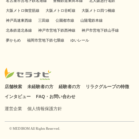
名古屋市営地下鉄名港線
豊橋鉄道東田本線
北大阪急行電鉄
大阪メトロ御堂筋線
大阪メトロ谷町線
大阪メトロ四つ橋線
神戸高速東西線
三田線
公園都市線
山陽電鉄本線
北条鉄道北条線
神戸市営地下鉄西神線
神戸市営地下鉄山手線
夢かもめ
福岡市営地下鉄七隈線
ゆいレール
店舗検索
未経験者の方
経験者の方
リラクグループの特徴
インタビュー
FAQ・お問い合わせ
運営企業
個人情報保護方針
© MEDIROM All Rights Reserved.