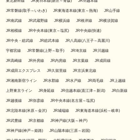
東北新幹線
JR奥羽本線(新庄～青森)
JR羽越本線
JR常磐線(取手～いわき)
JR東海道本線(東京～熱海)
JR山手線
JR南武線
JR武蔵野線
JR横浜線
JR根岸線
JR横須賀線
JR相模線
JR中央本線(東京～塩尻)
JR中央線(快速)
JR中央・総武線
JR総武本線
JR八高線(八王子～高麗川)
宇都宮線
JR常磐線(上野～取手)
JR埼京線
JR川越線
JR高崎線
JR外房線
JR内房線
JR京葉線
JR成田線
JR成田エクスプレス
JR久留里線
JR京浜東北線
JR湘南新宿ライン
JR水郡線
JR水戸線
JR両毛線
JR上越線
上野東京ライン
JR身延線
JR信越本線(直江津～新潟)
JR白新線
JR越後線
JR弥彦線
JR中央本線(名古屋～塩尻)
JR北陸本線(米原～金沢)
JR城端線
JR東海道本線(浜松～岐阜)
JR武豊線
JR京都線
JR神戸線(大阪～神戸)
JR神戸線(神戸～姫路)
JR山陽本線(三原～岩国)