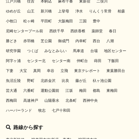
江戸川橋
住吉
本駒込
麻布十番
東新宿
二俣川
ゆめが丘
山王
新川橋
上挙母
浄水
りんくう常滑
柏森
小牧口
松ヶ崎
平田町
大阪梅田
三国
豊中
尼崎センタープール前
西鉄千早
西鉄香椎
薬師堂
春日
勝どき
赤羽橋
芝公園
御成門
内幸町
西台
八潮
研究学園
つくば
みなとみらい
馬車道
台場
地区センター
阿字ヶ浦
センター北
センター南
仲町台
蒔田
下飯田
下妻
大宝
真岡
幸谷
立飛
東京テレポート
東葉勝田台
魚沼丘陵
野町
北鉄金沢
比良
藤が丘
杁ヶ池公園
芸大通
六番町
運動公園前
江坂
梅田
都島
東梅田
西梅田
高速神戸
山陽垂水
北条町
西神中央
ハーバーランド
牧志
七戸十和田
路線から探す