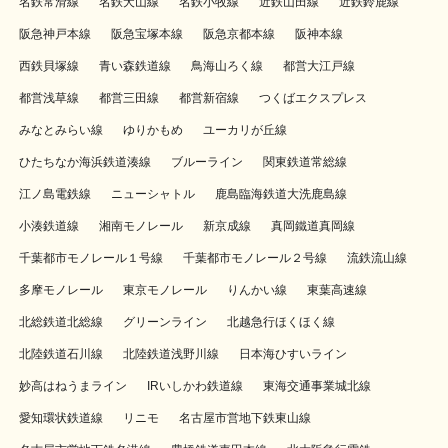
名鉄常滑線
名鉄犬山線
名鉄小牧線
近鉄山田線
近鉄鈴鹿線
阪急神戸本線
阪急宝塚本線
阪急京都本線
阪神本線
西鉄貝塚線
青い森鉄道線
鳥海山ろく線
都営大江戸線
都営浅草線
都営三田線
都営新宿線
つくばエクスプレス
みなとみらい線
ゆりかもめ
ユーカリが丘線
ひたちなか海浜鉄道湊線
ブルーライン
関東鉄道常総線
江ノ島電鉄線
ニューシャトル
鹿島臨海鉄道大洗鹿島線
小湊鉄道線
湘南モノレール
新京成線
真岡鐵道真岡線
千葉都市モノレール１号線
千葉都市モノレール２号線
流鉄流山線
多摩モノレール
東京モノレール
りんかい線
東葉高速線
北総鉄道北総線
グリーンライン
北越急行ほくほく線
北陸鉄道石川線
北陸鉄道浅野川線
日本海ひすいライン
妙高はねうまライン
IRいしかわ鉄道線
東海交通事業城北線
愛知環状鉄道線
リニモ
名古屋市営地下鉄東山線