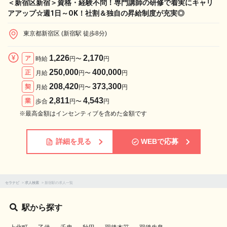
＜新宿区新宿＞資格・経験不問！専門講師の研修で着実にキャリ
アアップ☆週1日～OK！社割＆独自の昇給制度が充実◎
東京都新宿区 (新宿駅 徒歩8分)
1,226
2,170
ア
時給
円〜
円
250,000
400,000
正
月給
円〜
円
208,420
373,300
契
月給
円〜
円
2,811
4,543
業
歩合
円〜
円
※最高金額はインセンティブを含めた金額です
詳細を見る
WEBで応募
セラナビ
>
求人検索
>
新宿駅の求人一覧
駅から探す