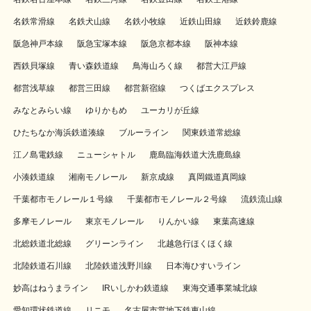
名鉄常滑線
名鉄犬山線
名鉄小牧線
近鉄山田線
近鉄鈴鹿線
阪急神戸本線
阪急宝塚本線
阪急京都本線
阪神本線
西鉄貝塚線
青い森鉄道線
鳥海山ろく線
都営大江戸線
都営浅草線
都営三田線
都営新宿線
つくばエクスプレス
みなとみらい線
ゆりかもめ
ユーカリが丘線
ひたちなか海浜鉄道湊線
ブルーライン
関東鉄道常総線
江ノ島電鉄線
ニューシャトル
鹿島臨海鉄道大洗鹿島線
小湊鉄道線
湘南モノレール
新京成線
真岡鐵道真岡線
千葉都市モノレール１号線
千葉都市モノレール２号線
流鉄流山線
多摩モノレール
東京モノレール
りんかい線
東葉高速線
北総鉄道北総線
グリーンライン
北越急行ほくほく線
北陸鉄道石川線
北陸鉄道浅野川線
日本海ひすいライン
妙高はねうまライン
IRいしかわ鉄道線
東海交通事業城北線
愛知環状鉄道線
リニモ
名古屋市営地下鉄東山線