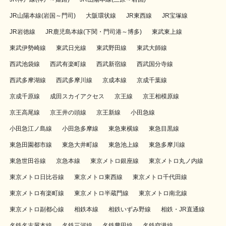
JR山陽本線(岩国～門司)
大阪環状線
JR東西線
JR宝塚線
JR岩徳線
JR鹿児島本線(下関・門司港～博多)
東武東上線
東武伊勢崎線
東武日光線
東武野田線
東武大師線
西武池袋線
西武有楽町線
西武新宿線
西武国分寺線
西武多摩湖線
西武多摩川線
京成本線
京成千葉線
京成千原線
成田スカイアクセス
京王線
京王相模原線
京王高尾線
京王井の頭線
京王新線
小田急線
小田急江ノ島線
小田急多摩線
東急東横線
東急目黒線
東急田園都市線
東急大井町線
東急池上線
東急多摩川線
東急世田谷線
京急本線
東京メトロ銀座線
東京メトロ丸ノ内線
東京メトロ日比谷線
東京メトロ東西線
東京メトロ千代田線
東京メトロ有楽町線
東京メトロ半蔵門線
東京メトロ南北線
東京メトロ副都心線
相鉄本線
相鉄いずみ野線
相鉄・JR直通線
名鉄名古屋本線
名鉄三河線
名鉄豊田線
名鉄空港線