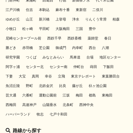
門前仲町
東陽町
西葛西
行徳
新御茶ノ水
代々木公園
江戸川橋
住吉
本駒込
麻布十番
東新宿
二俣川
ゆめが丘
山王
新川橋
上挙母
浄水
りんくう常滑
柏森
小牧口
松ヶ崎
平田町
大阪梅田
三国
豊中
尼崎センタープール前
西鉄千早
西鉄香椎
薬師堂
春日
勝どき
赤羽橋
芝公園
御成門
内幸町
西台
八潮
研究学園
つくば
みなとみらい
馬車道
台場
地区センター
阿字ヶ浦
センター北
センター南
仲町台
蒔田
下飯田
下妻
大宝
真岡
幸谷
立飛
東京テレポート
東葉勝田台
魚沼丘陵
野町
北鉄金沢
比良
藤が丘
杁ヶ池公園
芸大通
六番町
運動公園前
江坂
梅田
都島
東梅田
西梅田
高速神戸
山陽垂水
北条町
西神中央
ハーバーランド
牧志
七戸十和田
路線から探す