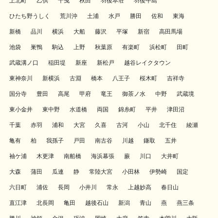
上北町
乙供
千曳
秋田
羽後本荘
羽後牛島
ひたち野うしく
荒川沖
土浦
水戸
勝田
佐和
東海
新橋
品川
横浜
大船
藤沢
平塚
新宿
高田馬場
池袋
巣鴨
駒込
上野
秋葉原
有楽町
浜松町
田町
武蔵溝ノ口
稲田堤
新座
新松戸
越谷レイクタウン
東神奈川
新横浜
古淵
橋本
八王子
桜木町
吉祥寺
国分寺
豊田
高尾
甲府
竜王
御茶ノ水
中野
武蔵境
東小金井
東中野
水道橋
両国
錦糸町
平井
津田沼
千葉
赤羽
浦和
大宮
久喜
古河
小山
北千住
綾瀬
亀有
柏
我孫子
戸田
南古谷
川越
鎌取
五井
袖ケ浦
木更津
南船橋
海浜幕張
蕨
川口
大井町
大森
蒲田
瓜連
静
常陸大宮
小田林
伊勢崎
国定
六日町
浦佐
長岡
小井川
常永
上越妙高
春日山
直江津
北長岡
亀田
越後石山
新潟
青山
燕
燕三条