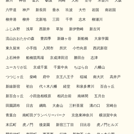
勝川
神領
金沢
砺波
岡崎
大府
笠寺
木曽川
大阪
六甲道
神戸
新長田
垂水
玖波
大竹
岩国
南岩国
柳井港
柳井
北新地
三田
千早
志木
柳瀬川
ふじみ野
浅草
西新井
草加
新伊勢崎
新古河
流山おおたかの森
豊四季
新鎌ヶ谷
新船橋
大泉学園
東久留米
小手指
入間市
所沢
小竹向原
西武新宿
上石神井
船橋競馬場
京成津田沼
勝田台
志津
ユーカリが丘
京成千葉
千葉中央
ちはら台
八幡山
つつじヶ丘
柴崎
府中
京王八王子
稲城
南大沢
高井戸
新線新宿
初台
代々木八幡
経堂
和泉多摩川
百合ヶ丘
新百合ヶ丘
小田急相模原
相武台前
南林間
五月台
田園調布
日吉
綱島
大倉山
三軒茶屋
溝の口
宮崎台
青葉台
南町田グランベリーパーク
京急東神奈川
横須賀中央
末広町
虎ノ門
後楽園
新宿三丁目
日比谷
虎ノ門ヒルズ