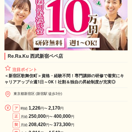
Re.Ra.Ku 西武新宿ペペ店
注目ポイント
＜新宿区歌舞伎町＞資格・経験不問！専門講師の研修で着実にキ
ャリアアップ☆週1日～OK！社割＆独自の昇給制度が充実◎
東京都新宿区 (新宿駅 徒歩3分)
1,226
2,170
ア
時給
円〜
円
250,000
400,000
正
月給
円〜
円
208,420
373,300
契
月給
円〜
円