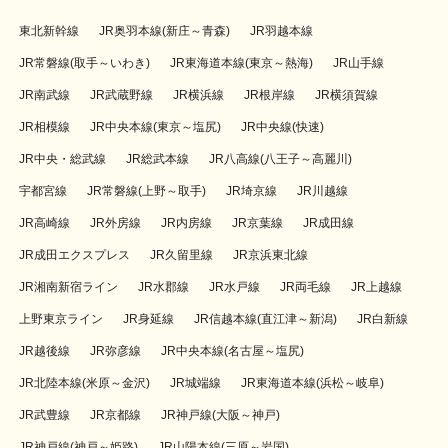
東北新幹線
JR奥羽本線(新庄～青森)
JR羽越本線
JR常磐線(取手～いわき)
JR東海道本線(東京～熱海)
JR山手線
JR南武線
JR武蔵野線
JR横浜線
JR根岸線
JR横須賀線
JR相模線
JR中央本線(東京～塩尻)
JR中央線(快速)
JR中央・総武線
JR総武本線
JR八高線(八王子～高麗川)
宇都宮線
JR常磐線(上野～取手)
JR埼京線
JR川越線
JR高崎線
JR外房線
JR内房線
JR京葉線
JR成田線
JR成田エクスプレス
JR久留里線
JR京浜東北線
JR湘南新宿ライン
JR水郡線
JR水戸線
JR両毛線
JR上越線
上野東京ライン
JR身延線
JR信越本線(直江津～新潟)
JR白新線
JR越後線
JR弥彦線
JR中央本線(名古屋～塩尻)
JR北陸本線(米原～金沢)
JR城端線
JR東海道本線(浜松～岐阜)
JR武豊線
JR京都線
JR神戸線(大阪～神戸)
JR神戸線(神戸～姫路)
JR山陽本線(三原～岩国)