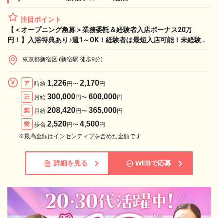
注目ポイント
【＜オープニング急募＞業務委託＆経験者入店ボーナス20万
円！】入浴特典あり♪週1～OK！経験者は最短入店可能！未経験歓
迎♪
東京都新宿区 (新宿駅 徒歩9分)
1,226
2,170
ア
時給
円〜
円
300,000
600,000
正
月給
円〜
円
208,420
365,000
契
月給
円〜
円
2,520
4,500
業
歩合
円〜
円
※最高金額はインセンティブを含めた金額です
詳細を見る
WEBで応募