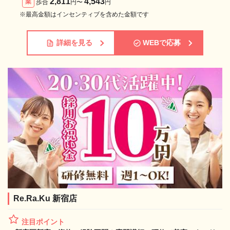
2,811
4,543
業
歩合
円〜
円
※最高金額はインセンティブを含めた金額です
詳細を見る
WEBで応募
Re.Ra.Ku 新宿店
注目ポイント