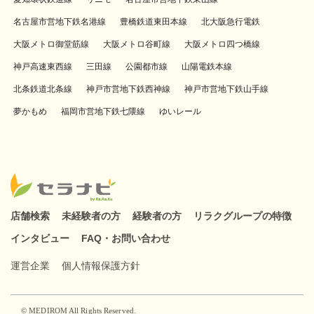
名古屋市営地下鉄名港線
豊橋鉄道東田本線
北大阪急行電鉄
大阪メトロ御堂筋線
大阪メトロ谷町線
大阪メトロ四つ橋線
神戸高速東西線
三田線
公園都市線
山陽電鉄本線
北条鉄道北条線
神戸市営地下鉄西神線
神戸市営地下鉄山手線
夢かもめ
福岡市営地下鉄七隈線
ゆいレール
店舗検索
未経験者の方
経験者の方
リラクグループの特徴
インタビュー
FAQ・お問い合わせ
運営企業
個人情報保護方針
© MEDIROM All Rights Reserved.