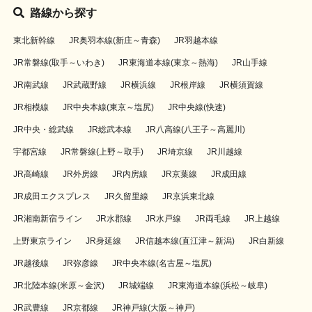
路線から探す
東北新幹線
JR奥羽本線(新庄～青森)
JR羽越本線
JR常磐線(取手～いわき)
JR東海道本線(東京～熱海)
JR山手線
JR南武線
JR武蔵野線
JR横浜線
JR根岸線
JR横須賀線
JR相模線
JR中央本線(東京～塩尻)
JR中央線(快速)
JR中央・総武線
JR総武本線
JR八高線(八王子～高麗川)
宇都宮線
JR常磐線(上野～取手)
JR埼京線
JR川越線
JR高崎線
JR外房線
JR内房線
JR京葉線
JR成田線
JR成田エクスプレス
JR久留里線
JR京浜東北線
JR湘南新宿ライン
JR水郡線
JR水戸線
JR両毛線
JR上越線
上野東京ライン
JR身延線
JR信越本線(直江津～新潟)
JR白新線
JR越後線
JR弥彦線
JR中央本線(名古屋～塩尻)
JR北陸本線(米原～金沢)
JR城端線
JR東海道本線(浜松～岐阜)
JR武豊線
JR京都線
JR神戸線(大阪～神戸)