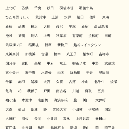
上北町
乙供
千曳
秋田
羽後本荘
羽後牛島
ひたち野うしく
荒川沖
土浦
水戸
勝田
佐和
東海
新橋
品川
横浜
大船
藤沢
平塚
新宿
高田馬場
池袋
巣鴨
駒込
上野
秋葉原
有楽町
浜松町
田町
武蔵溝ノ口
稲田堤
新座
新松戸
越谷レイクタウン
東神奈川
新横浜
古淵
橋本
八王子
桜木町
吉祥寺
国分寺
豊田
高尾
甲府
竜王
御茶ノ水
中野
武蔵境
東小金井
東中野
水道橋
両国
錦糸町
平井
津田沼
千葉
赤羽
浦和
大宮
久喜
古河
小山
北千住
綾瀬
亀有
柏
我孫子
戸田
南古谷
川越
鎌取
五井
袖ケ浦
木更津
南船橋
海浜幕張
蕨
川口
大井町
大森
蒲田
瓜連
静
常陸大宮
小田林
伊勢崎
国定
六日町
浦佐
長岡
小井川
常永
上越妙高
春日山
直江津
北長岡
亀田
越後石山
新潟
青山
燕
燕三条