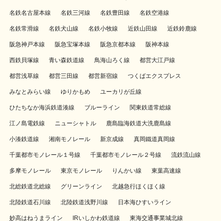
名鉄名古屋本線
名鉄三河線
名鉄豊田線
名鉄空港線
名鉄常滑線
名鉄犬山線
名鉄小牧線
近鉄山田線
近鉄鈴鹿線
阪急神戸本線
阪急宝塚本線
阪急京都本線
阪神本線
西鉄貝塚線
青い森鉄道線
鳥海山ろく線
都営大江戸線
都営浅草線
都営三田線
都営新宿線
つくばエクスプレス
みなとみらい線
ゆりかもめ
ユーカリが丘線
ひたちなか海浜鉄道湊線
ブルーライン
関東鉄道常総線
江ノ島電鉄線
ニューシャトル
鹿島臨海鉄道大洗鹿島線
小湊鉄道線
湘南モノレール
新京成線
真岡鐵道真岡線
千葉都市モノレール１号線
千葉都市モノレール２号線
流鉄流山線
多摩モノレール
東京モノレール
りんかい線
東葉高速線
北総鉄道北総線
グリーンライン
北越急行ほくほく線
北陸鉄道石川線
北陸鉄道浅野川線
日本海ひすいライン
妙高はねうまライン
IRいしかわ鉄道線
東海交通事業城北線