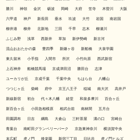
勝川
神領
金沢
砺波
岡崎
大府
笠寺
木曽川
大阪
六甲道
神戸
新長田
垂水
玖波
大竹
岩国
南岩国
柳井港
柳井
北新地
三田
千早
志木
柳瀬川
ふじみ野
浅草
西新井
草加
新伊勢崎
新古河
流山おおたかの森
豊四季
新鎌ヶ谷
新船橋
大泉学園
東久留米
小手指
入間市
所沢
小竹向原
西武新宿
上石神井
船橋競馬場
京成津田沼
勝田台
志津
ユーカリが丘
京成千葉
千葉中央
ちはら台
八幡山
つつじヶ丘
柴崎
府中
京王八王子
稲城
南大沢
高井戸
新線新宿
初台
代々木八幡
経堂
和泉多摩川
百合ヶ丘
新百合ヶ丘
小田急相模原
相武台前
南林間
五月台
田園調布
日吉
綱島
大倉山
三軒茶屋
溝の口
宮崎台
青葉台
南町田グランベリーパーク
京急東神奈川
横須賀中央
末広町
虎ノ門
後楽園
新宿三丁目
日比谷
虎ノ門ヒルズ