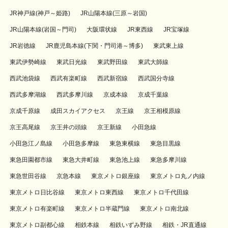
JR神戸線(神戸～姫路)
JR山陽本線(三原～岩国)
JR山陽本線(岩国～門司)
大阪環状線
JR東西線
JR宝塚線
JR岩徳線
JR鹿児島本線(下関・門司港～博多)
東武東上線
東武伊勢崎線
東武日光線
東武野田線
東武大師線
西武池袋線
西武有楽町線
西武新宿線
西武国分寺線
西武多摩湖線
西武多摩川線
京成本線
京成千葉線
京成千原線
成田スカイアクセス
京王線
京王相模原線
京王高尾線
京王井の頭線
京王新線
小田急線
小田急江ノ島線
小田急多摩線
東急東横線
東急目黒線
東急田園都市線
東急大井町線
東急池上線
東急多摩川線
東急世田谷線
京急本線
東京メトロ銀座線
東京メトロ丸ノ内線
東京メトロ日比谷線
東京メトロ東西線
東京メトロ千代田線
東京メトロ有楽町線
東京メトロ半蔵門線
東京メトロ南北線
東京メトロ副都心線
相鉄本線
相鉄いずみ野線
相鉄・JR直通線