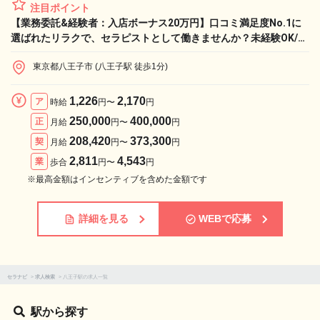
注目ポイント
【業務委託&経験者：入店ボーナス20万円】口コミ満足度No.1に
選ばれたリラクで、セラピストとして働きませんか？未経験OK/経
験者歓迎！Re.Ra.Ku 八王子オクトーレ店セラピスト求人
東京都八王子市 (八王子駅 徒歩1分)
1,226
2,170
ア
時給
円〜
円
250,000
400,000
正
月給
円〜
円
208,420
373,300
契
月給
円〜
円
2,811
4,543
業
歩合
円〜
円
※最高金額はインセンティブを含めた金額です
詳細を見る
WEBで応募
セラナビ
>
求人検索
>
八王子駅の求人一覧
駅から探す