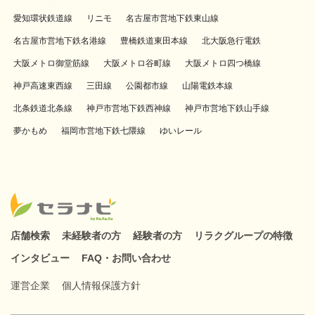
愛知環状鉄道線
リニモ
名古屋市営地下鉄東山線
名古屋市営地下鉄名港線
豊橋鉄道東田本線
北大阪急行電鉄
大阪メトロ御堂筋線
大阪メトロ谷町線
大阪メトロ四つ橋線
神戸高速東西線
三田線
公園都市線
山陽電鉄本線
北条鉄道北条線
神戸市営地下鉄西神線
神戸市営地下鉄山手線
夢かもめ
福岡市営地下鉄七隈線
ゆいレール
店舗検索
未経験者の方
経験者の方
リラクグループの特徴
インタビュー
FAQ・お問い合わせ
運営企業
個人情報保護方針