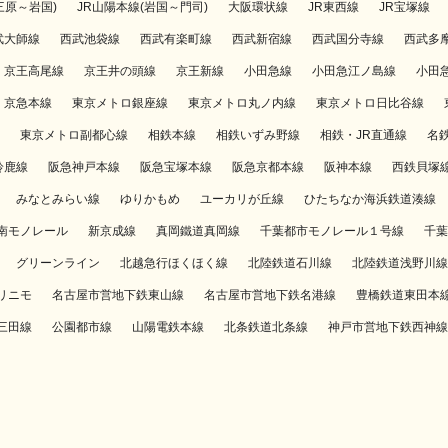
三原～岩国)
JR山陽本線(岩国～門司)
大阪環状線
JR東西線
JR宝塚線
武大師線
西武池袋線
西武有楽町線
西武新宿線
西武国分寺線
西武多
京王高尾線
京王井の頭線
京王新線
小田急線
小田急江ノ島線
小田
京急本線
東京メトロ銀座線
東京メトロ丸ノ内線
東京メトロ日比谷線
東京メトロ副都心線
相鉄本線
相鉄いずみ野線
相鉄・JR直通線
名
鈴鹿線
阪急神戸本線
阪急宝塚本線
阪急京都本線
阪神本線
西鉄貝塚
みなとみらい線
ゆりかもめ
ユーカリが丘線
ひたちなか海浜鉄道湊線
南モノレール
新京成線
真岡鐵道真岡線
千葉都市モノレール１号線
千葉
グリーンライン
北越急行ほくほく線
北陸鉄道石川線
北陸鉄道浅野川線
リニモ
名古屋市営地下鉄東山線
名古屋市営地下鉄名港線
豊橋鉄道東田本
三田線
公園都市線
山陽電鉄本線
北条鉄道北条線
神戸市営地下鉄西神線