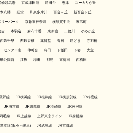
船橋競馬場
京成津田沼
勝田台
志津
ユーカリが丘
木八幡
経堂
和泉多摩川
百合ヶ丘
新百合ヶ丘
ベリーパーク
京急東神奈川
横須賀中央
末広町
住吉
本駒込
麻布十番
東新宿
二俣川
ゆめが丘
西鉄千早
西鉄香椎
薬師堂
春日
勝どき
赤羽橋
センター南
仲町台
蒔田
下飯田
下妻
大宝
動公園前
江坂
梅田
都島
東梅田
西梅田
武蔵野線
JR横浜線
JR根岸線
JR横須賀線
JR相模線
JR埼京線
JR川越線
JR高崎線
JR外房線
R両毛線
JR上越線
上野東京ライン
JR身延線
海道本線(浜松～岐阜)
JR武豊線
JR京都線