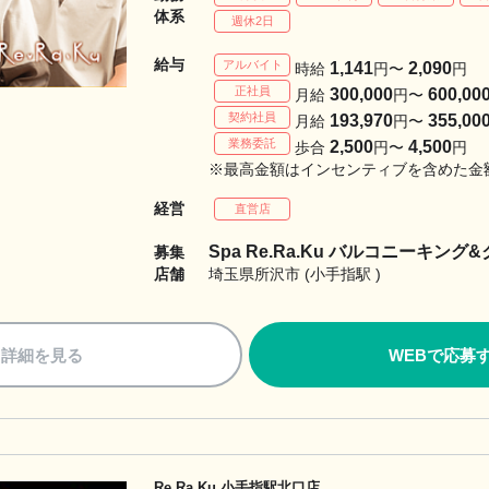
体系
週休2日
給与
アルバイト
1,141
2,090
時給
円〜
円
正社員
300,000
600,00
月給
円〜
契約社員
193,970
355,00
月給
円〜
業務委託
2,500
4,500
歩合
円〜
円
※最高金額はインセンティブを含めた金
経営
直営店
Spa Re.Ra.Ku バルコニーキング
募集
店舗
埼玉県所沢市 (小手指駅 )
詳細を見る
WEBで応募
Re.Ra.Ku 小手指駅北口店