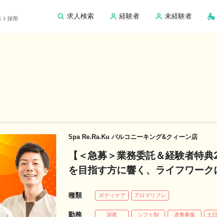
求人検索
経験者
未経験者
ピスト採用
Spa Re.Ra.Ku バルコニーキング&クィーン店
【＜急募＞業務委託＆経験者特典
を目指す方に響く、ライフワーク
種類
ボディケア
アロマリフレ
勤務
深夜
シフト制
遅番募集
土