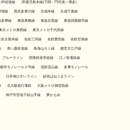
JR岩徳線
JR鹿児島本線(下関・門司港～博多)
摩湖線
西武多摩川線
京成本線
京成千葉線
急多摩線
東急東横線
東急目黒線
東急田園都市線
東京メトロ東西線
東京メトロ千代田線
鉄名古屋本線
名鉄三河線
名鉄豊田線
名鉄空港線
線
青い森鉄道線
鳥海山ろく線
都営大江戸線
ブルーライン
関東鉄道常総線
江ノ島電鉄線
都市モノレール２号線
流鉄流山線
多摩モノレール
日本海ひすいライン
妙高はねうまライン
線
北大阪急行電鉄
大阪メトロ御堂筋線
神戸市営地下鉄山手線
夢かもめ