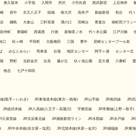
東久留米
小手指
入間市
所沢
小竹向原
西武新宿
上石神井
崎
府中
京王八王子
稲城
南大沢
高井戸
新線新宿
初台
代々
吉
綱島
大倉山
三軒茶屋
溝の口
宮崎台
青葉台
南町田グラン
前仲町
東陽町
西葛西
行徳
新御茶ノ水
代々木公園
江戸川橋
牧口
松ヶ崎
平田町
大阪梅田
三国
豊中
尼崎センタープール前
ば
みなとみらい
馬車道
台場
地区センター
阿字ヶ浦
センター北
陵
野町
北鉄金沢
比良
藤が丘
杁ヶ池公園
芸大通
六番町
運
牧志
七戸十和田
磐線(取手～いわき)
JR東海道本線(東京～熱海)
JR山手線
JR南武線
JR
JR総武本線
JR八高線(八王子～高麗川)
宇都宮線
JR常磐線(上野～取手)
JR久留里線
JR京浜東北線
JR湘南新宿ライン
JR水郡線
JR水戸線
J
線
JR中央本線(名古屋～塩尻)
JR北陸本線(米原～金沢)
JR城端線
JR東