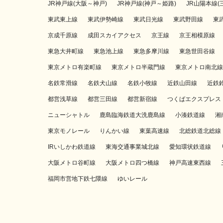
JR神戸線(大阪～神戸)
JR神戸線(神戸～姫路)
JR山陽本線(
東武東上線
東武伊勢崎線
東武日光線
東武野田線
東
京成千原線
成田スカイアクセス
京王線
京王相模原線
東急大井町線
東急池上線
東急多摩川線
東急世田谷線
東京メトロ有楽町線
東京メトロ半蔵門線
東京メトロ南北線
名鉄常滑線
名鉄犬山線
名鉄小牧線
近鉄山田線
近鉄
都営浅草線
都営三田線
都営新宿線
つくばエクスプレス
ニューシャトル
鹿島臨海鉄道大洗鹿島線
小湊鉄道線
湘
東京モノレール
りんかい線
東葉高速線
北総鉄道北総線
IRいしかわ鉄道線
東海交通事業城北線
愛知環状鉄道線
大阪メトロ谷町線
大阪メトロ四つ橋線
神戸高速東西線
福岡市営地下鉄七隈線
ゆいレール