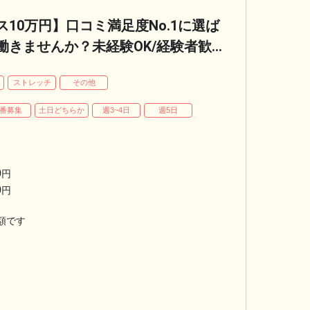
10万円】口コミ満足度No.1に選ば
きませんか？未経験OK/経験者歓
セラピスト求人
パ
ストレッチ
その他
番募集
土日どちらか
週3~4日
週5日
0
円
0
円
額です