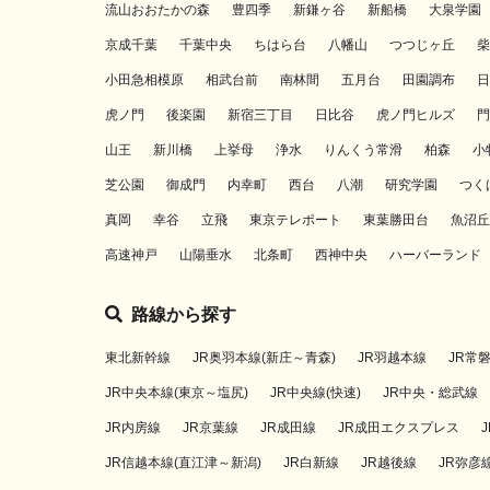
流山おおたかの森
豊四季
新鎌ヶ谷
新船橋
大泉学園
京成千葉
千葉中央
ちはら台
八幡山
つつじヶ丘
柴
小田急相模原
相武台前
南林間
五月台
田園調布
日
虎ノ門
後楽園
新宿三丁目
日比谷
虎ノ門ヒルズ
門
山王
新川橋
上挙母
浄水
りんくう常滑
柏森
小
芝公園
御成門
内幸町
西台
八潮
研究学園
つく
真岡
幸谷
立飛
東京テレポート
東葉勝田台
魚沼丘
高速神戸
山陽垂水
北条町
西神中央
ハーバーランド
路線から探す
東北新幹線
JR奥羽本線(新庄～青森)
JR羽越本線
JR常
JR中央本線(東京～塩尻)
JR中央線(快速)
JR中央・総武線
JR内房線
JR京葉線
JR成田線
JR成田エクスプレス
JR信越本線(直江津～新潟)
JR白新線
JR越後線
JR弥彦