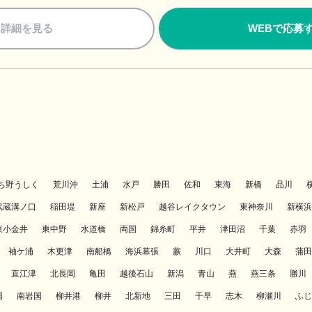
詳細を見る
WEBで応募
ち野うしく
荒川沖
土浦
水戸
勝田
佐和
東海
新橋
品川
武蔵溝ノ口
稲田堤
新座
新松戸
越谷レイクタウン
東神奈川
新横浜
東小金井
東中野
水道橋
両国
錦糸町
平井
津田沼
千葉
赤羽
袖ケ浦
木更津
南船橋
海浜幕張
蕨
川口
大井町
大森
蒲田
直江津
北長岡
亀田
越後石山
新潟
青山
燕
燕三条
勝川
国
南岩国
柳井港
柳井
北新地
三田
千早
志木
柳瀬川
ふじ