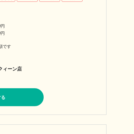
0
円
0
円
額です
&クィーン店
する