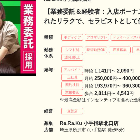
【業務委託＆経験者：入店ボーナス
れたリラクで、セラピストとして働
迎！Re.Ra.Ku 小手指駅北口店
種類
ボディケア
アロマリフレ
ドライヘッドス
勤務
シフト制
時短勤務OK
遅番募集
早
体系
週6日以上
給与
アルバイト
1,141
2,090
時給
円〜
円
正社員
250,000
400,00
月給
円〜
契約社員
193,970
360,30
月給
円〜
業務委託
2,811
4,543
歩合
円〜
円
※最高金額はインセンティブを含めた金
経営
直営店
Re.Ra.Ku 小手指駅北口店
募集
店舗
埼玉県所沢市 (小手指駅 徒歩5分)