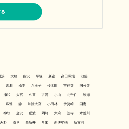
する
横浜
大船
藤沢
平塚
新宿
高田馬場
池袋
古淵
橋本
八王子
桜木町
吉祥寺
国分寺
浦和
大宮
久喜
古河
小山
北千住
綾瀬
瓜連
静
常陸大宮
小田林
伊勢崎
国定
神領
金沢
砺波
岡崎
大府
笠寺
木曽川
み野
浅草
西新井
草加
新伊勢崎
新古河