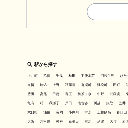
駅から探す
上北町
乙供
千曳
秋田
羽後本荘
羽後牛島
ひた
巣鴨
駒込
上野
秋葉原
有楽町
浜松町
田町
豊田
高尾
甲府
竜王
御茶ノ水
中野
武蔵境
亀有
柏
我孫子
戸田
南古谷
川越
鎌取
五井
六日町
浦佐
長岡
小井川
常永
上越妙高
春日山
大阪
六甲道
神戸
新長田
垂水
玖波
大竹
岩