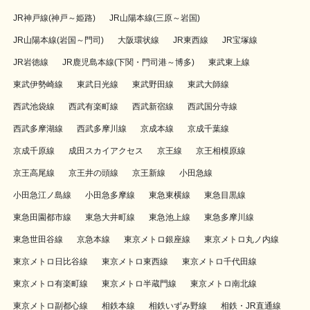
JR神戸線(神戸～姫路)
JR山陽本線(三原～岩国)
JR山陽本線(岩国～門司)
大阪環状線
JR東西線
JR宝塚線
JR岩徳線
JR鹿児島本線(下関・門司港～博多)
東武東上線
東武伊勢崎線
東武日光線
東武野田線
東武大師線
西武池袋線
西武有楽町線
西武新宿線
西武国分寺線
西武多摩湖線
西武多摩川線
京成本線
京成千葉線
京成千原線
成田スカイアクセス
京王線
京王相模原線
京王高尾線
京王井の頭線
京王新線
小田急線
小田急江ノ島線
小田急多摩線
東急東横線
東急目黒線
東急田園都市線
東急大井町線
東急池上線
東急多摩川線
東急世田谷線
京急本線
東京メトロ銀座線
東京メトロ丸ノ内線
東京メトロ日比谷線
東京メトロ東西線
東京メトロ千代田線
東京メトロ有楽町線
東京メトロ半蔵門線
東京メトロ南北線
東京メトロ副都心線
相鉄本線
相鉄いずみ野線
相鉄・JR直通線