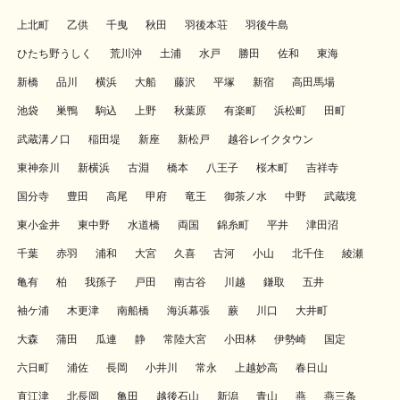
上北町
乙供
千曳
秋田
羽後本荘
羽後牛島
ひたち野うしく
荒川沖
土浦
水戸
勝田
佐和
東海
新橋
品川
横浜
大船
藤沢
平塚
新宿
高田馬場
池袋
巣鴨
駒込
上野
秋葉原
有楽町
浜松町
田町
武蔵溝ノ口
稲田堤
新座
新松戸
越谷レイクタウン
東神奈川
新横浜
古淵
橋本
八王子
桜木町
吉祥寺
国分寺
豊田
高尾
甲府
竜王
御茶ノ水
中野
武蔵境
東小金井
東中野
水道橋
両国
錦糸町
平井
津田沼
千葉
赤羽
浦和
大宮
久喜
古河
小山
北千住
綾瀬
亀有
柏
我孫子
戸田
南古谷
川越
鎌取
五井
袖ケ浦
木更津
南船橋
海浜幕張
蕨
川口
大井町
大森
蒲田
瓜連
静
常陸大宮
小田林
伊勢崎
国定
六日町
浦佐
長岡
小井川
常永
上越妙高
春日山
直江津
北長岡
亀田
越後石山
新潟
青山
燕
燕三条