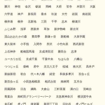
勝川
神領
金沢
砺波
岡崎
大府
笠寺
木曽川
大阪
六甲道
神戸
新長田
垂水
玖波
大竹
岩国
南岩国
柳井港
柳井
北新地
三田
千早
志木
柳瀬川
ふじみ野
浅草
西新井
草加
新伊勢崎
新古河
流山おおたかの森
豊四季
新鎌ヶ谷
新船橋
大泉学園
東久留米
小手指
入間市
所沢
小竹向原
西武新宿
上石神井
船橋競馬場
京成津田沼
勝田台
志津
ユーカリが丘
京成千葉
千葉中央
ちはら台
八幡山
つつじヶ丘
柴崎
府中
京王八王子
稲城
南大沢
高井戸
新線新宿
初台
代々木八幡
経堂
和泉多摩川
百合ヶ丘
新百合ヶ丘
小田急相模原
相武台前
南林間
五月台
田園調布
日吉
綱島
大倉山
三軒茶屋
溝の口
宮崎台
青葉台
南町田グランベリーパーク
京急東神奈川
横須賀中央
末広町
虎ノ門
後楽園
新宿三丁目
日比谷
虎ノ門ヒルズ