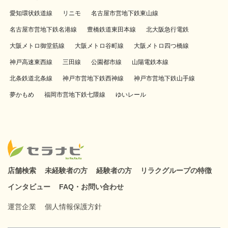
愛知環状鉄道線
リニモ
名古屋市営地下鉄東山線
名古屋市営地下鉄名港線
豊橋鉄道東田本線
北大阪急行電鉄
大阪メトロ御堂筋線
大阪メトロ谷町線
大阪メトロ四つ橋線
神戸高速東西線
三田線
公園都市線
山陽電鉄本線
北条鉄道北条線
神戸市営地下鉄西神線
神戸市営地下鉄山手線
夢かもめ
福岡市営地下鉄七隈線
ゆいレール
店舗検索
未経験者の方
経験者の方
リラクグループの特徴
インタビュー
FAQ・お問い合わせ
運営企業
個人情報保護方針