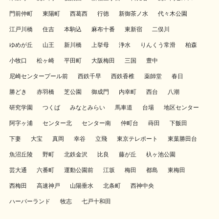
門前仲町
東陽町
西葛西
行徳
新御茶ノ水
代々木公園
江戸川橋
住吉
本駒込
麻布十番
東新宿
二俣川
ゆめが丘
山王
新川橋
上挙母
浄水
りんくう常滑
柏森
小牧口
松ヶ崎
平田町
大阪梅田
三国
豊中
尼崎センタープール前
西鉄千早
西鉄香椎
薬師堂
春日
勝どき
赤羽橋
芝公園
御成門
内幸町
西台
八潮
研究学園
つくば
みなとみらい
馬車道
台場
地区センター
阿字ヶ浦
センター北
センター南
仲町台
蒔田
下飯田
下妻
大宝
真岡
幸谷
立飛
東京テレポート
東葉勝田台
魚沼丘陵
野町
北鉄金沢
比良
藤が丘
杁ヶ池公園
芸大通
六番町
運動公園前
江坂
梅田
都島
東梅田
西梅田
高速神戸
山陽垂水
北条町
西神中央
ハーバーランド
牧志
七戸十和田