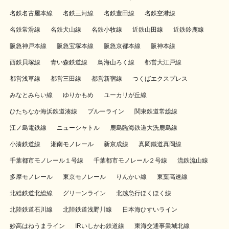
名鉄名古屋本線
名鉄三河線
名鉄豊田線
名鉄空港線
名鉄常滑線
名鉄犬山線
名鉄小牧線
近鉄山田線
近鉄鈴鹿線
阪急神戸本線
阪急宝塚本線
阪急京都本線
阪神本線
西鉄貝塚線
青い森鉄道線
鳥海山ろく線
都営大江戸線
都営浅草線
都営三田線
都営新宿線
つくばエクスプレス
みなとみらい線
ゆりかもめ
ユーカリが丘線
ひたちなか海浜鉄道湊線
ブルーライン
関東鉄道常総線
江ノ島電鉄線
ニューシャトル
鹿島臨海鉄道大洗鹿島線
小湊鉄道線
湘南モノレール
新京成線
真岡鐵道真岡線
千葉都市モノレール１号線
千葉都市モノレール２号線
流鉄流山線
多摩モノレール
東京モノレール
りんかい線
東葉高速線
北総鉄道北総線
グリーンライン
北越急行ほくほく線
北陸鉄道石川線
北陸鉄道浅野川線
日本海ひすいライン
妙高はねうまライン
IRいしかわ鉄道線
東海交通事業城北線