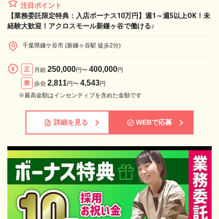
注目ポイント
【業務委託限定特典：入店ボーナス10万円】週1～週5以上OK！未
経験大歓迎！アクロスモール新鎌ヶ谷で働ける♪
千葉県鎌ケ谷市 (新鎌ヶ谷駅 徒歩2分)
250,000
400,000
正
月給
円〜
円
2,811
4,543
業
歩合
円〜
円
※最高金額はインセンティブを含めた金額です
詳細を見る
WEBで応募