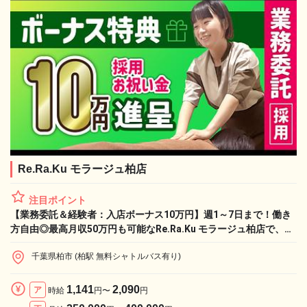
Re.Ra.Ku モラージュ柏店
注目ポイント
【業務委託＆経験者：入店ボーナス10万円】週1～7日まで！働き
方自由◎最高月収50万円も可能なRe.Ra.Ku モラージュ柏店で、憧
れのライフワークと収入実現！
千葉県柏市 (柏駅 無料シャトルバス有り)
1,141
2,090
ア
時給
円〜
円