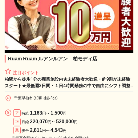
Ruam Ruam ルアンルアン 柏モディ店
注目ポイント
柏駅から徒歩1分の商業施設内★未経験者大歓迎・約9割が未経験
スタート★最低週3日間・１日4時間勤務の中で自由にシフト調整
可能♪【業務委託：手技習得でお祝い金10万円】
千葉県柏市 (柏駅 徒歩3分)
1,163
1,500
ア
時給
円〜
円
220,070
520,000
正
月給
円〜
円
2,811
4,543
業
歩合
円〜
円
※最高金額はインセンティブを含めた金額です