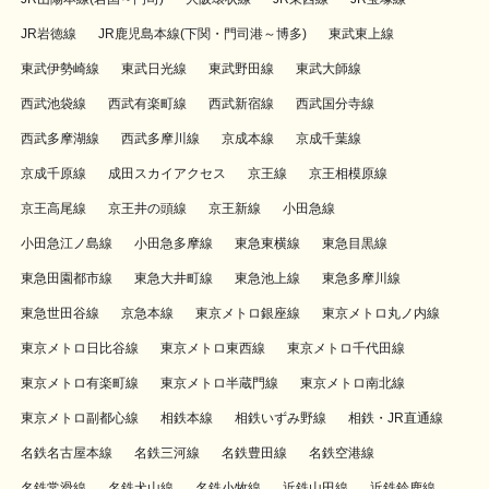
JR岩徳線
JR鹿児島本線(下関・門司港～博多)
東武東上線
東武伊勢崎線
東武日光線
東武野田線
東武大師線
西武池袋線
西武有楽町線
西武新宿線
西武国分寺線
西武多摩湖線
西武多摩川線
京成本線
京成千葉線
京成千原線
成田スカイアクセス
京王線
京王相模原線
京王高尾線
京王井の頭線
京王新線
小田急線
小田急江ノ島線
小田急多摩線
東急東横線
東急目黒線
東急田園都市線
東急大井町線
東急池上線
東急多摩川線
東急世田谷線
京急本線
東京メトロ銀座線
東京メトロ丸ノ内線
東京メトロ日比谷線
東京メトロ東西線
東京メトロ千代田線
東京メトロ有楽町線
東京メトロ半蔵門線
東京メトロ南北線
東京メトロ副都心線
相鉄本線
相鉄いずみ野線
相鉄・JR直通線
名鉄名古屋本線
名鉄三河線
名鉄豊田線
名鉄空港線
名鉄常滑線
名鉄犬山線
名鉄小牧線
近鉄山田線
近鉄鈴鹿線