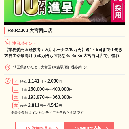
Re.Ra.Ku 大宮西口店
注目ポイント
【業務委託＆経験者：入店ボーナス10万円】週1～5日まで！働き
方自由◎最高月収50万円も可能なRe.Ra.Ku 大宮西口店で、憧れの
ライフワークと収入実現！
埼玉県さいたま市大宮区 (大宮駅 西口徒歩約1分)
1,141
2,090
ア
時給
円〜
円
250,000
400,000
正
月給
円〜
円
193,970
360,300
契
月給
円〜
円
2,811
4,543
業
歩合
円〜
円
※最高金額はインセンティブを含めた金額です
詳細を見る
WEBで応募