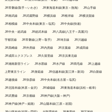
JR常磐線(取手～いわき)
JR東海道本線(東京～熱海)
JR山手線
JR南武線
JR武蔵野線
JR横浜線
JR根岸線
JR横須賀線
JR相模線
JR中央本線(東京～塩尻)
JR中央線(快速)
JR中央・総武線
JR総武本線
JR八高線(八王子～高麗川)
宇都宮線
JR常磐線(上野～取手)
JR埼京線
JR川越線
JR高崎線
JR外房線
JR内房線
JR京葉線
JR成田線
JR成田エクスプレス
JR久留里線
JR京浜東北線
JR湘南新宿ライン
JR水郡線
JR水戸線
JR両毛線
JR上越線
上野東京ライン
JR身延線
JR信越本線(直江津～新潟)
JR白新線
JR越後線
JR弥彦線
JR中央本線(名古屋～塩尻)
JR北陸本線(米原～金沢)
JR城端線
JR東海道本線(浜松～岐阜)
JR武豊線
JR京都線
JR神戸線(大阪～神戸)
JR神戸線(神戸～姫路)
JR山陽本線(三原～岩国)
JR山陽本線(岩国～門司)
大阪環状線
JR東西線
JR宝塚線