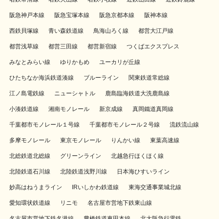
阪急神戸本線
阪急宝塚本線
阪急京都本線
阪神本線
西鉄貝塚線
青い森鉄道線
鳥海山ろく線
都営大江戸線
都営浅草線
都営三田線
都営新宿線
つくばエクスプレス
みなとみらい線
ゆりかもめ
ユーカリが丘線
ひたちなか海浜鉄道湊線
ブルーライン
関東鉄道常総線
江ノ島電鉄線
ニューシャトル
鹿島臨海鉄道大洗鹿島線
小湊鉄道線
湘南モノレール
新京成線
真岡鐵道真岡線
千葉都市モノレール１号線
千葉都市モノレール２号線
流鉄流山線
多摩モノレール
東京モノレール
りんかい線
東葉高速線
北総鉄道北総線
グリーンライン
北越急行ほくほく線
北陸鉄道石川線
北陸鉄道浅野川線
日本海ひすいライン
妙高はねうまライン
IRいしかわ鉄道線
東海交通事業城北線
愛知環状鉄道線
リニモ
名古屋市営地下鉄東山線
名古屋市営地下鉄名港線
豊橋鉄道東田本線
北大阪急行電鉄