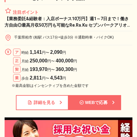
注目ポイント
【業務委託&経験者：入店ボーナス10万円】週1～7日まで！働き
方自由◎最高月収50万円も可能なRe.Ra.Ku セブンパークアリオ柏
店で、憧れのライフワークと収入実現！
千葉県柏市 (柏駅 バス17分+徒歩3分 ※通勤時車・バイクOK)
1,141
2,090
ア
時給
円〜
円
250,000
400,000
正
月給
円〜
円
193,970
360,300
契
月給
円〜
円
2,811
4,543
業
歩合
円〜
円
※最高金額はインセンティブを含めた金額です
詳細を見る
WEBで応募