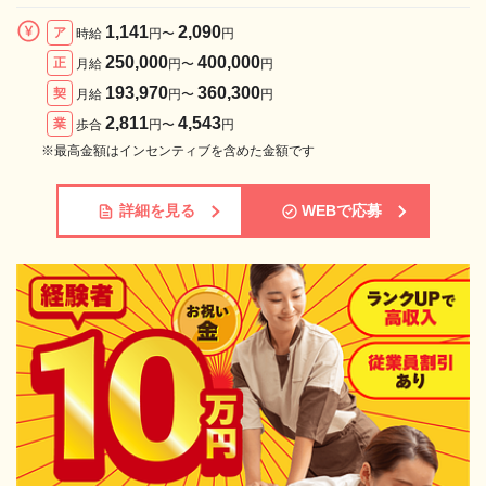
1,141
2,090
ア
時給
円〜
円
250,000
400,000
正
月給
円〜
円
193,970
360,300
契
月給
円〜
円
2,811
4,543
業
歩合
円〜
円
※最高金額はインセンティブを含めた金額です
詳細を見る
WEBで応募