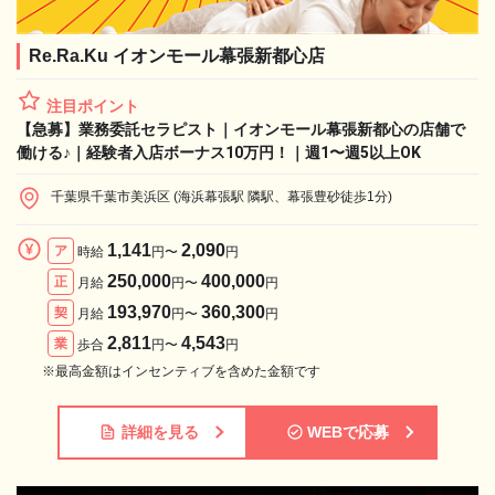
Re.Ra.Ku イオンモール幕張新都心店
注目ポイント
【急募】業務委託セラピスト｜イオンモール幕張新都心の店舗で
働ける♪｜経験者入店ボーナス10万円！｜週1〜週5以上OK
千葉県千葉市美浜区 (海浜幕張駅 隣駅、幕張豊砂徒歩1分)
1,141
2,090
ア
時給
円〜
円
250,000
400,000
正
月給
円〜
円
193,970
360,300
契
月給
円〜
円
2,811
4,543
業
歩合
円〜
円
※最高金額はインセンティブを含めた金額です
詳細を見る
WEBで応募