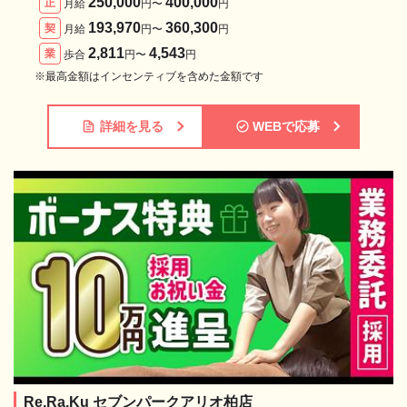
250,000
400,000
正
月給
円〜
円
193,970
360,300
契
月給
円〜
円
2,811
4,543
業
歩合
円〜
円
※最高金額はインセンティブを含めた金額です
詳細を見る
WEBで応募
Re.Ra.Ku セブンパークアリオ柏店