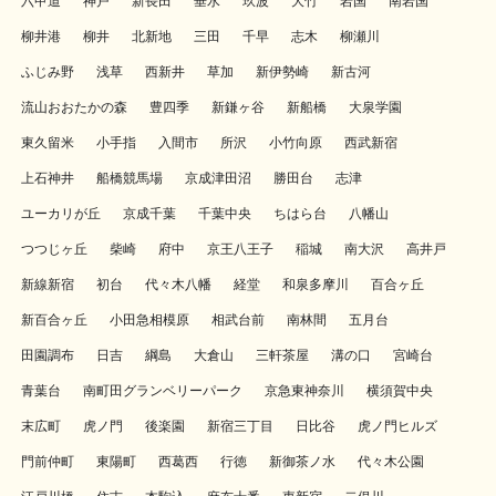
六甲道
神戸
新長田
垂水
玖波
大竹
岩国
南岩国
柳井港
柳井
北新地
三田
千早
志木
柳瀬川
ふじみ野
浅草
西新井
草加
新伊勢崎
新古河
流山おおたかの森
豊四季
新鎌ヶ谷
新船橋
大泉学園
東久留米
小手指
入間市
所沢
小竹向原
西武新宿
上石神井
船橋競馬場
京成津田沼
勝田台
志津
ユーカリが丘
京成千葉
千葉中央
ちはら台
八幡山
つつじヶ丘
柴崎
府中
京王八王子
稲城
南大沢
高井戸
新線新宿
初台
代々木八幡
経堂
和泉多摩川
百合ヶ丘
新百合ヶ丘
小田急相模原
相武台前
南林間
五月台
田園調布
日吉
綱島
大倉山
三軒茶屋
溝の口
宮崎台
青葉台
南町田グランベリーパーク
京急東神奈川
横須賀中央
末広町
虎ノ門
後楽園
新宿三丁目
日比谷
虎ノ門ヒルズ
門前仲町
東陽町
西葛西
行徳
新御茶ノ水
代々木公園