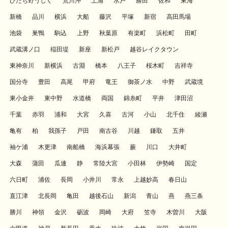
ひたち野うしく
荒川沖
土浦
水戸
勝田
佐和
東海
新橋
品川
横浜
大船
藤沢
平塚
新宿
高田馬場
池袋
巣鴨
駒込
上野
秋葉原
有楽町
浜松町
田町
武蔵溝ノ口
稲田堤
新座
新松戸
越谷レイクタウン
東神奈川
新横浜
古淵
橋本
八王子
桜木町
吉祥寺
国分寺
豊田
高尾
甲府
竜王
御茶ノ水
中野
武蔵境
東小金井
東中野
水道橋
両国
錦糸町
平井
津田沼
千葉
赤羽
浦和
大宮
久喜
古河
小山
北千住
綾瀬
亀有
柏
我孫子
戸田
南古谷
川越
鎌取
五井
袖ケ浦
木更津
南船橋
海浜幕張
蕨
川口
大井町
大森
蒲田
瓜連
静
常陸大宮
小田林
伊勢崎
国定
六日町
浦佐
長岡
小井川
常永
上越妙高
春日山
直江津
北長岡
亀田
越後石山
新潟
青山
燕
燕三条
勝川
神領
金沢
砺波
岡崎
大府
笠寺
木曽川
大阪