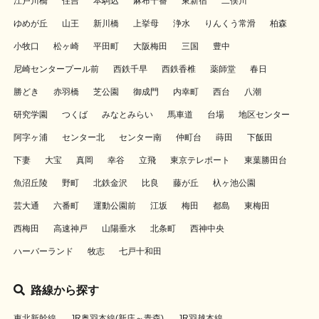
江戸川橋
住吉
本駒込
麻布十番
東新宿
二俣川
ゆめが丘
山王
新川橋
上挙母
浄水
りんくう常滑
柏森
小牧口
松ヶ崎
平田町
大阪梅田
三国
豊中
尼崎センタープール前
西鉄千早
西鉄香椎
薬師堂
春日
勝どき
赤羽橋
芝公園
御成門
内幸町
西台
八潮
研究学園
つくば
みなとみらい
馬車道
台場
地区センター
阿字ヶ浦
センター北
センター南
仲町台
蒔田
下飯田
下妻
大宝
真岡
幸谷
立飛
東京テレポート
東葉勝田台
魚沼丘陵
野町
北鉄金沢
比良
藤が丘
杁ヶ池公園
芸大通
六番町
運動公園前
江坂
梅田
都島
東梅田
西梅田
高速神戸
山陽垂水
北条町
西神中央
ハーバーランド
牧志
七戸十和田
路線から探す
東北新幹線
JR奥羽本線(新庄～青森)
JR羽越本線