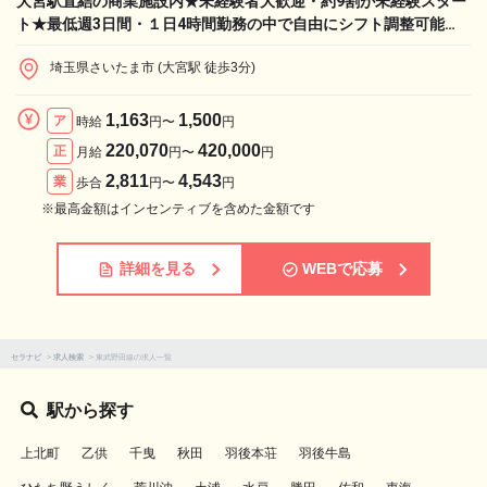
大宮駅直結の商業施設内★未経験者大歓迎・約9割が未経験スター
ト★最低週3日間・１日4時間勤務の中で自由にシフト調整可能
♪【業務委託：手技習得でお祝い金10万円】
埼玉県さいたま市 (大宮駅 徒歩3分)
1,163
1,500
ア
時給
円〜
円
220,070
420,000
正
月給
円〜
円
2,811
4,543
業
歩合
円〜
円
※最高金額はインセンティブを含めた金額です
詳細を見る
WEBで応募
セラナビ
>
求人検索
>
東武野田線の求人一覧
駅から探す
上北町
乙供
千曳
秋田
羽後本荘
羽後牛島