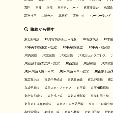
真岡
幸谷
立飛
東京テレポート
東葉勝田台
魚沼丘
高速神戸
山陽垂水
北条町
西神中央
ハーバーランド
路線から探す
東北新幹線
JR奥羽本線(新庄～青森)
JR羽越本線
JR常
JR中央本線(東京～塩尻)
JR中央線(快速)
JR中央・総武線
JR内房線
JR京葉線
JR成田線
JR成田エクスプレス
JR信越本線(直江津～新潟)
JR白新線
JR越後線
JR弥彦
JR神戸線(大阪～神戸)
JR神戸線(神戸～姫路)
JR山陽本線(
東武東上線
東武伊勢崎線
東武日光線
東武野田線
東
京成千原線
成田スカイアクセス
京王線
京王相模原線
東急大井町線
東急池上線
東急多摩川線
東急世田谷線
東京メトロ有楽町線
東京メトロ半蔵門線
東京メトロ南北線
名鉄常滑線
名鉄犬山線
名鉄小牧線
近鉄山田線
近鉄