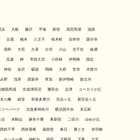
横浜
大船
藤沢
平塚
新宿
高田馬場
池袋
古淵
橋本
八王子
桜木町
吉祥寺
国分寺
浦和
大宮
久喜
古河
小山
北千住
綾瀬
瓜連
静
常陸大宮
小田林
伊勢崎
国定
神領
金沢
砺波
岡崎
大府
笠寺
木曽川
み野
浅草
西新井
草加
新伊勢崎
新古河
船橋競馬場
京成津田沼
勝田台
志津
ユーカリが丘
木八幡
経堂
和泉多摩川
百合ヶ丘
新百合ヶ丘
ベリーパーク
京急東神奈川
横須賀中央
末広町
住吉
本駒込
麻布十番
東新宿
二俣川
ゆめが丘
西鉄千早
西鉄香椎
薬師堂
春日
勝どき
赤羽橋
センター南
仲町台
蒔田
下飯田
下妻
大宝