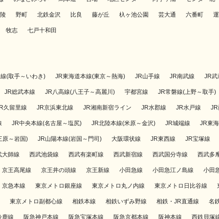
陵
野町
北鉄金沢
比良
藤が丘
杁ヶ池公園
芸大通
六番町
運
牧志
七戸十和田
磐線(取手～いわき)
JR東海道本線(東京～熱海)
JR山手線
JR南武線
JR
JR総武本線
JR八高線(八王子～高麗川)
宇都宮線
JR常磐線(上野～取手)
JR久留里線
JR京浜東北線
JR湘南新宿ライン
JR水郡線
JR水戸線
J
線
JR中央本線(名古屋～塩尻)
JR北陸本線(米原～金沢)
JR城端線
JR東
三原～岩国)
JR山陽本線(岩国～門司)
大阪環状線
JR東西線
JR宝塚線
武大師線
西武池袋線
西武有楽町線
西武新宿線
西武国分寺線
西武多
京王高尾線
京王井の頭線
京王新線
小田急線
小田急江ノ島線
小田
京急本線
東京メトロ銀座線
東京メトロ丸ノ内線
東京メトロ日比谷線
東京メトロ副都心線
相鉄本線
相鉄いずみ野線
相鉄・JR直通線
名
鈴鹿線
阪急神戸本線
阪急宝塚本線
阪急京都本線
阪神本線
西鉄貝塚