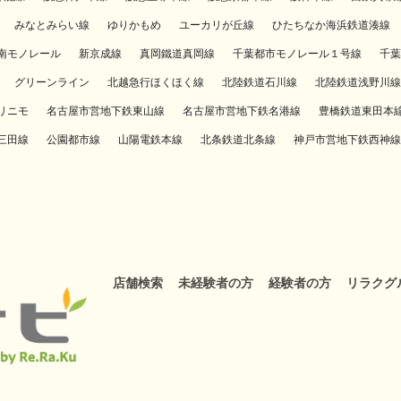
みなとみらい線
ゆりかもめ
ユーカリが丘線
ひたちなか海浜鉄道湊線
南モノレール
新京成線
真岡鐵道真岡線
千葉都市モノレール１号線
千葉
グリーンライン
北越急行ほくほく線
北陸鉄道石川線
北陸鉄道浅野川線
リニモ
名古屋市営地下鉄東山線
名古屋市営地下鉄名港線
豊橋鉄道東田本
三田線
公園都市線
山陽電鉄本線
北条鉄道北条線
神戸市営地下鉄西神線
店舗検索
未経験者の方
経験者の方
リラクグ