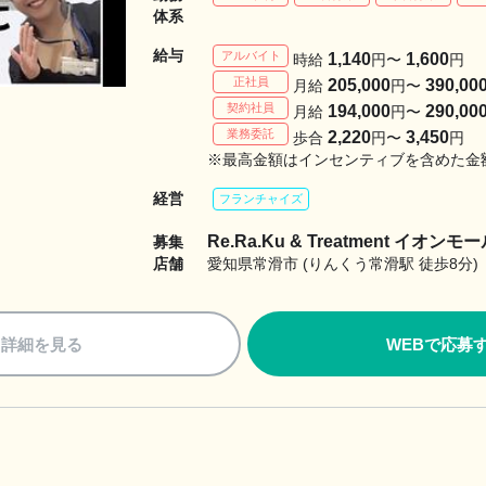
体系
給与
アルバイト
1,140
1,600
時給
円〜
円
正社員
205,000
390,00
月給
円〜
契約社員
194,000
290,00
月給
円〜
業務委託
2,220
3,450
歩合
円〜
円
※最高金額はインセンティブを含めた金
経営
フランチャイズ
Re.Ra.Ku & Treatment イオン
募集
店舗
愛知県常滑市 (りんくう常滑駅 徒歩8分)
詳細を見る
WEBで応募