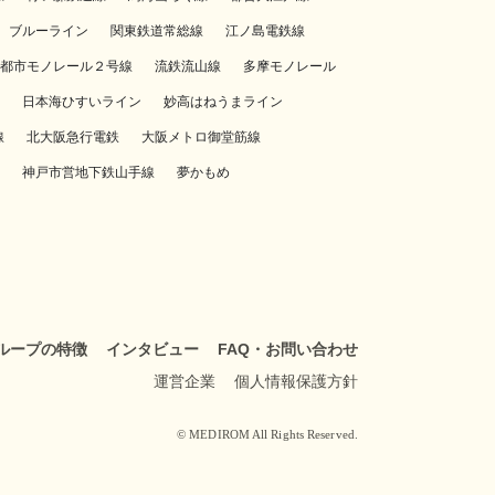
ブルーライン
関東鉄道常総線
江ノ島電鉄線
都市モノレール２号線
流鉄流山線
多摩モノレール
日本海ひすいライン
妙高はねうまライン
線
北大阪急行電鉄
大阪メトロ御堂筋線
神戸市営地下鉄山手線
夢かもめ
ループの特徴
インタビュー
FAQ・お問い合わせ
運営企業
個人情報保護方針
© MEDIROM All Rights Reserved.