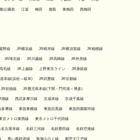
動公園前
江坂
梅田
都島
東梅田
西梅田
武蔵野線
JR横浜線
JR根岸線
JR横須賀線
JR相模線
JR埼京線
JR川越線
JR高崎線
JR外房線
R両毛線
JR上越線
上野東京ライン
JR身延線
海道本線(浜松～岐阜)
JR武豊線
JR京都線
JR岩徳線
JR鹿児島本線(下関・門司港～博多)
摩湖線
西武多摩川線
京成本線
京成千葉線
急多摩線
東急東横線
東急目黒線
東急田園都市線
東京メトロ東西線
東京メトロ千代田線
鉄名古屋本線
名鉄三河線
名鉄豊田線
名鉄空港線
線
青い森鉄道線
鳥海山ろく線
都営大江戸線