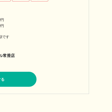
0
円
0
円
額です
モール常滑店
する