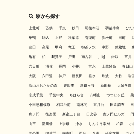
駅から探す
上北町
乙供
千曳
秋田
羽後本荘
羽後牛島
ひた
巣鴨
駒込
上野
秋葉原
有楽町
浜松町
田町
豊田
高尾
甲府
竜王
御茶ノ水
中野
武蔵境
亀有
柏
我孫子
戸田
南古谷
川越
鎌取
五井
六日町
浦佐
長岡
小井川
常永
上越妙高
春日山
大阪
六甲道
神戸
新長田
垂水
玖波
大竹
岩
流山おおたかの森
豊四季
新鎌ヶ谷
新船橋
大泉学園
京成千葉
千葉中央
ちはら台
八幡山
つつじヶ丘
柴
小田急相模原
相武台前
南林間
五月台
田園調布
日
虎ノ門
後楽園
新宿三丁目
日比谷
虎ノ門ヒルズ
門
山王
新川橋
上挙母
浄水
りんくう常滑
柏森
小
芝公園
御成門
内幸町
西台
八潮
研究学園
つく