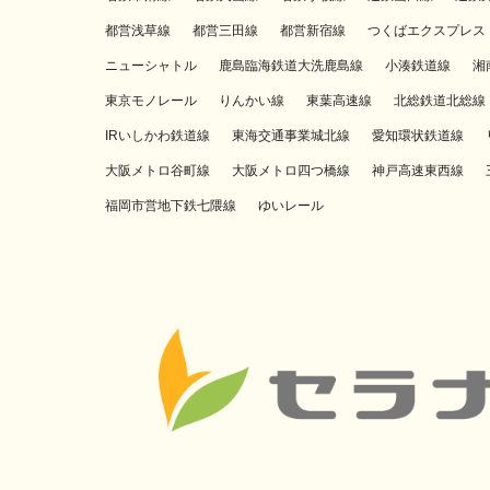
都営浅草線
都営三田線
都営新宿線
つくばエクスプレス
ニューシャトル
鹿島臨海鉄道大洗鹿島線
小湊鉄道線
湘
東京モノレール
りんかい線
東葉高速線
北総鉄道北総線
IRいしかわ鉄道線
東海交通事業城北線
愛知環状鉄道線
大阪メトロ谷町線
大阪メトロ四つ橋線
神戸高速東西線
福岡市営地下鉄七隈線
ゆいレール