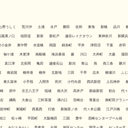
ち野うしく
荒川沖
土浦
水戸
勝田
佐和
東海
新橋
品川
武蔵溝ノ口
稲田堤
新座
新松戸
越谷レイクタウン
東神奈川
新横浜
東小金井
東中野
水道橋
両国
錦糸町
平井
津田沼
千葉
赤羽
袖ケ浦
木更津
南船橋
海浜幕張
蕨
川口
大井町
大森
蒲田
直江津
北長岡
亀田
越後石山
新潟
青山
燕
燕三条
勝川
国
南岩国
柳井港
柳井
北新地
三田
千早
志木
柳瀬川
ふじ
東久留米
小手指
入間市
所沢
小竹向原
西武新宿
上石神井
崎
府中
京王八王子
稲城
南大沢
高井戸
新線新宿
初台
代々
吉
綱島
大倉山
三軒茶屋
溝の口
宮崎台
青葉台
南町田グラン
前仲町
東陽町
西葛西
行徳
新御茶ノ水
代々木公園
江戸川橋
牧口
松ヶ崎
平田町
大阪梅田
三国
豊中
尼崎センタープール前
ば
みなとみらい
馬車道
台場
地区センター
阿字ヶ浦
センター北