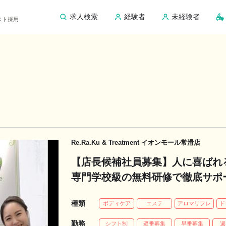
求人検索
経験者
未経験者
ピスト採用
Re.Ra.Ku & Treatment イオンモール常滑店
【店長候補社員募集】人に喜ばれ
専門学校級の無料研修で徹底サポート☆｜R
ンモール常滑店 セラピスト求人
種類
ボディケア
エステ
アロマリフレ
ド
勤務
シフト制
遅番募集
早番募集
週