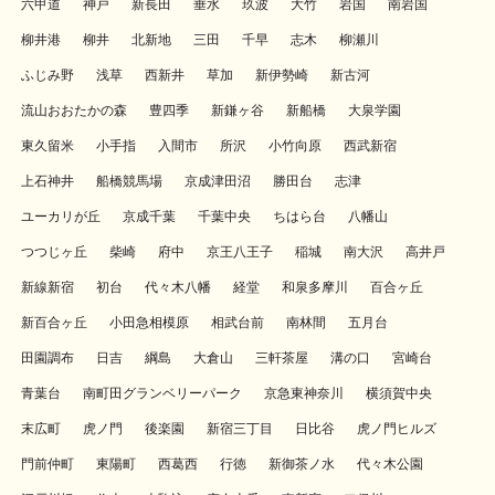
六甲道
神戸
新長田
垂水
玖波
大竹
岩国
南岩国
柳井港
柳井
北新地
三田
千早
志木
柳瀬川
ふじみ野
浅草
西新井
草加
新伊勢崎
新古河
流山おおたかの森
豊四季
新鎌ヶ谷
新船橋
大泉学園
東久留米
小手指
入間市
所沢
小竹向原
西武新宿
上石神井
船橋競馬場
京成津田沼
勝田台
志津
ユーカリが丘
京成千葉
千葉中央
ちはら台
八幡山
つつじヶ丘
柴崎
府中
京王八王子
稲城
南大沢
高井戸
新線新宿
初台
代々木八幡
経堂
和泉多摩川
百合ヶ丘
新百合ヶ丘
小田急相模原
相武台前
南林間
五月台
田園調布
日吉
綱島
大倉山
三軒茶屋
溝の口
宮崎台
青葉台
南町田グランベリーパーク
京急東神奈川
横須賀中央
末広町
虎ノ門
後楽園
新宿三丁目
日比谷
虎ノ門ヒルズ
門前仲町
東陽町
西葛西
行徳
新御茶ノ水
代々木公園