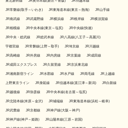
東北新幹線
JR奥羽本線(新庄～青森)
JR羽越本線
JR常磐線(取手～いわき)
JR東海道本線(東京～熱海)
JR山手線
JR南武線
JR武蔵野線
JR横浜線
JR根岸線
JR横須賀線
JR相模線
JR中央本線(東京～塩尻)
JR中央線(快速)
JR中央・総武線
JR総武本線
JR八高線(八王子～高麗川)
宇都宮線
JR常磐線(上野～取手)
JR埼京線
JR川越線
JR高崎線
JR外房線
JR内房線
JR京葉線
JR成田線
JR成田エクスプレス
JR久留里線
JR京浜東北線
JR湘南新宿ライン
JR水郡線
JR水戸線
JR両毛線
JR上越線
上野東京ライン
JR身延線
JR信越本線(直江津～新潟)
JR白新線
JR越後線
JR弥彦線
JR中央本線(名古屋～塩尻)
JR北陸本線(米原～金沢)
JR城端線
JR東海道本線(浜松～岐阜)
JR武豊線
JR京都線
JR神戸線(大阪～神戸)
JR神戸線(神戸～姫路)
JR山陽本線(三原～岩国)