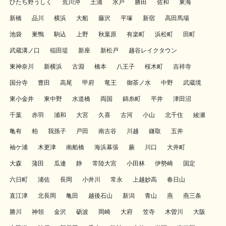
ひたち野うしく
荒川沖
土浦
水戸
勝田
佐和
東海
新橋
品川
横浜
大船
藤沢
平塚
新宿
高田馬場
池袋
巣鴨
駒込
上野
秋葉原
有楽町
浜松町
田町
武蔵溝ノ口
稲田堤
新座
新松戸
越谷レイクタウン
東神奈川
新横浜
古淵
橋本
八王子
桜木町
吉祥寺
国分寺
豊田
高尾
甲府
竜王
御茶ノ水
中野
武蔵境
東小金井
東中野
水道橋
両国
錦糸町
平井
津田沼
千葉
赤羽
浦和
大宮
久喜
古河
小山
北千住
綾瀬
亀有
柏
我孫子
戸田
南古谷
川越
鎌取
五井
袖ケ浦
木更津
南船橋
海浜幕張
蕨
川口
大井町
大森
蒲田
瓜連
静
常陸大宮
小田林
伊勢崎
国定
六日町
浦佐
長岡
小井川
常永
上越妙高
春日山
直江津
北長岡
亀田
越後石山
新潟
青山
燕
燕三条
勝川
神領
金沢
砺波
岡崎
大府
笠寺
木曽川
大阪