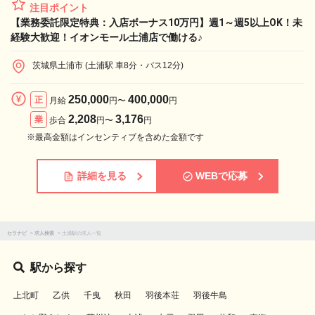
注目ポイント
【業務委託限定特典：入店ボーナス10万円】週1～週5以上OK！未
経験大歓迎！イオンモール土浦店で働ける♪
茨城県土浦市 (土浦駅 車8分・バス12分)
250,000
400,000
正
月給
円〜
円
2,208
3,176
業
歩合
円〜
円
※最高金額はインセンティブを含めた金額です
詳細を見る
WEBで応募
セラナビ
>
求人検索
>
土浦駅の求人一覧
駅から探す
上北町
乙供
千曳
秋田
羽後本荘
羽後牛島