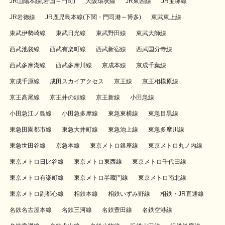
JR山陽本線(岩国～門司)
大阪環状線
JR東西線
JR宝塚線
JR岩徳線
JR鹿児島本線(下関・門司港～博多)
東武東上線
東武伊勢崎線
東武日光線
東武野田線
東武大師線
西武池袋線
西武有楽町線
西武新宿線
西武国分寺線
西武多摩湖線
西武多摩川線
京成本線
京成千葉線
京成千原線
成田スカイアクセス
京王線
京王相模原線
京王高尾線
京王井の頭線
京王新線
小田急線
小田急江ノ島線
小田急多摩線
東急東横線
東急目黒線
東急田園都市線
東急大井町線
東急池上線
東急多摩川線
東急世田谷線
京急本線
東京メトロ銀座線
東京メトロ丸ノ内線
東京メトロ日比谷線
東京メトロ東西線
東京メトロ千代田線
東京メトロ有楽町線
東京メトロ半蔵門線
東京メトロ南北線
東京メトロ副都心線
相鉄本線
相鉄いずみ野線
相鉄・JR直通線
名鉄名古屋本線
名鉄三河線
名鉄豊田線
名鉄空港線