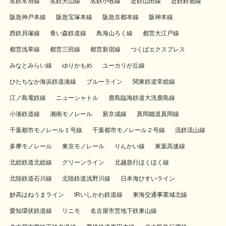
名鉄常滑線
名鉄犬山線
名鉄小牧線
近鉄山田線
近鉄鈴鹿線
阪急神戸本線
阪急宝塚本線
阪急京都本線
阪神本線
西鉄貝塚線
青い森鉄道線
鳥海山ろく線
都営大江戸線
都営浅草線
都営三田線
都営新宿線
つくばエクスプレス
みなとみらい線
ゆりかもめ
ユーカリが丘線
ひたちなか海浜鉄道湊線
ブルーライン
関東鉄道常総線
江ノ島電鉄線
ニューシャトル
鹿島臨海鉄道大洗鹿島線
小湊鉄道線
湘南モノレール
新京成線
真岡鐵道真岡線
千葉都市モノレール１号線
千葉都市モノレール２号線
流鉄流山線
多摩モノレール
東京モノレール
りんかい線
東葉高速線
北総鉄道北総線
グリーンライン
北越急行ほくほく線
北陸鉄道石川線
北陸鉄道浅野川線
日本海ひすいライン
妙高はねうまライン
IRいしかわ鉄道線
東海交通事業城北線
愛知環状鉄道線
リニモ
名古屋市営地下鉄東山線