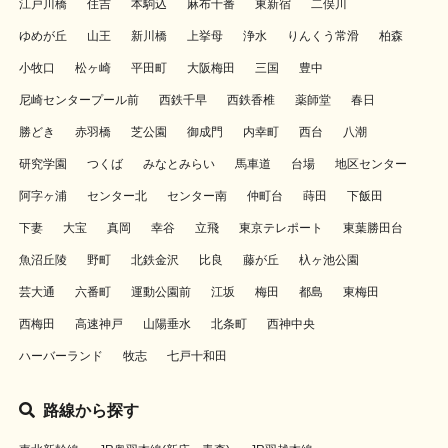
江戸川橋
住吉
本駒込
麻布十番
東新宿
二俣川
ゆめが丘
山王
新川橋
上挙母
浄水
りんくう常滑
柏森
小牧口
松ヶ崎
平田町
大阪梅田
三国
豊中
尼崎センタープール前
西鉄千早
西鉄香椎
薬師堂
春日
勝どき
赤羽橋
芝公園
御成門
内幸町
西台
八潮
研究学園
つくば
みなとみらい
馬車道
台場
地区センター
阿字ヶ浦
センター北
センター南
仲町台
蒔田
下飯田
下妻
大宝
真岡
幸谷
立飛
東京テレポート
東葉勝田台
魚沼丘陵
野町
北鉄金沢
比良
藤が丘
杁ヶ池公園
芸大通
六番町
運動公園前
江坂
梅田
都島
東梅田
西梅田
高速神戸
山陽垂水
北条町
西神中央
ハーバーランド
牧志
七戸十和田
路線から探す