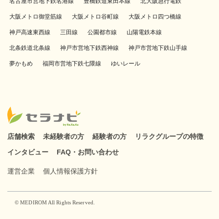
名古屋市営地下鉄名港線
豊橋鉄道東田本線
北大阪急行電鉄
大阪メトロ御堂筋線
大阪メトロ谷町線
大阪メトロ四つ橋線
神戸高速東西線
三田線
公園都市線
山陽電鉄本線
北条鉄道北条線
神戸市営地下鉄西神線
神戸市営地下鉄山手線
夢かもめ
福岡市営地下鉄七隈線
ゆいレール
店舗検索
未経験者の方
経験者の方
リラクグループの特徴
インタビュー
FAQ・お問い合わせ
運営企業
個人情報保護方針
© MEDIROM All Rights Reserved.