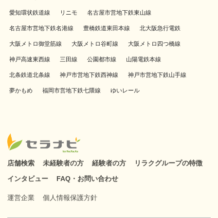
愛知環状鉄道線
リニモ
名古屋市営地下鉄東山線
名古屋市営地下鉄名港線
豊橋鉄道東田本線
北大阪急行電鉄
大阪メトロ御堂筋線
大阪メトロ谷町線
大阪メトロ四つ橋線
神戸高速東西線
三田線
公園都市線
山陽電鉄本線
北条鉄道北条線
神戸市営地下鉄西神線
神戸市営地下鉄山手線
夢かもめ
福岡市営地下鉄七隈線
ゆいレール
店舗検索
未経験者の方
経験者の方
リラクグループの特徴
インタビュー
FAQ・お問い合わせ
運営企業
個人情報保護方針