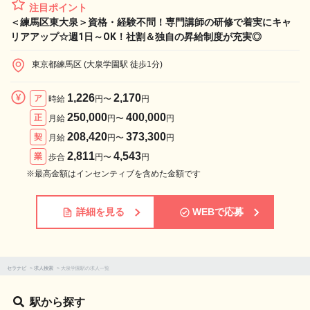
注目ポイント
＜練馬区東大泉＞資格・経験不問！専門講師の研修で着実にキャ
リアアップ☆週1日～OK！社割＆独自の昇給制度が充実◎
東京都練馬区 (大泉学園駅 徒歩1分)
1,226
2,170
ア
時給
円〜
円
250,000
400,000
正
月給
円〜
円
208,420
373,300
契
月給
円〜
円
2,811
4,543
業
歩合
円〜
円
※最高金額はインセンティブを含めた金額です
詳細を見る
WEBで応募
セラナビ
>
求人検索
>
大泉学園駅の求人一覧
駅から探す