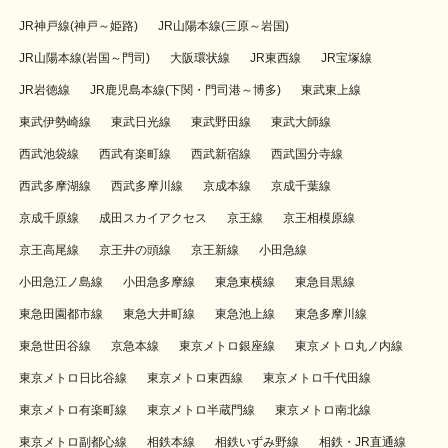
JR神戸線(神戸～姫路)
JR山陽本線(三原～岩国)
JR山陽本線(岩国～門司)
大阪環状線
JR東西線
JR宝塚線
JR岩徳線
JR鹿児島本線(下関・門司港～博多)
東武東上線
東武伊勢崎線
東武日光線
東武野田線
東武大師線
西武池袋線
西武有楽町線
西武新宿線
西武国分寺線
西武多摩湖線
西武多摩川線
京成本線
京成千葉線
京成千原線
成田スカイアクセス
京王線
京王相模原線
京王高尾線
京王井の頭線
京王新線
小田急線
小田急江ノ島線
小田急多摩線
東急東横線
東急目黒線
東急田園都市線
東急大井町線
東急池上線
東急多摩川線
東急世田谷線
京急本線
東京メトロ銀座線
東京メトロ丸ノ内線
東京メトロ日比谷線
東京メトロ東西線
東京メトロ千代田線
東京メトロ有楽町線
東京メトロ半蔵門線
東京メトロ南北線
東京メトロ副都心線
相鉄本線
相鉄いずみ野線
相鉄・JR直通線