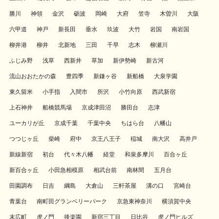
勝川
神領
金沢
砺波
岡崎
大府
笠寺
木曽川
大阪
六甲道
神戸
新長田
垂水
玖波
大竹
岩国
南岩国
柳井港
柳井
北新地
三田
千早
志木
柳瀬川
ふじみ野
浅草
西新井
草加
新伊勢崎
新古河
流山おおたかの森
豊四季
新鎌ヶ谷
新船橋
大泉学園
東久留米
小手指
入間市
所沢
小竹向原
西武新宿
上石神井
船橋競馬場
京成津田沼
勝田台
志津
ユーカリが丘
京成千葉
千葉中央
ちはら台
八幡山
つつじヶ丘
柴崎
府中
京王八王子
稲城
南大沢
高井戸
新線新宿
初台
代々木八幡
経堂
和泉多摩川
百合ヶ丘
新百合ヶ丘
小田急相模原
相武台前
南林間
五月台
田園調布
日吉
綱島
大倉山
三軒茶屋
溝の口
宮崎台
青葉台
南町田グランベリーパーク
京急東神奈川
横須賀中央
末広町
虎ノ門
後楽園
新宿三丁目
日比谷
虎ノ門ヒルズ