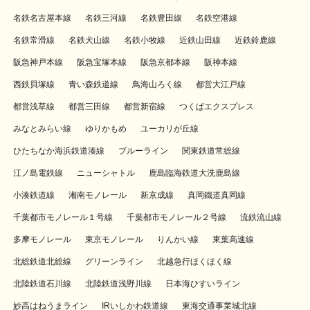
名鉄名古屋本線
名鉄三河線
名鉄豊田線
名鉄空港線
名鉄常滑線
名鉄犬山線
名鉄小牧線
近鉄山田線
近鉄鈴鹿線
阪急神戸本線
阪急宝塚本線
阪急京都本線
阪神本線
西鉄貝塚線
青い森鉄道線
鳥海山ろく線
都営大江戸線
都営浅草線
都営三田線
都営新宿線
つくばエクスプレス
みなとみらい線
ゆりかもめ
ユーカリが丘線
ひたちなか海浜鉄道湊線
ブルーライン
関東鉄道常総線
江ノ島電鉄線
ニューシャトル
鹿島臨海鉄道大洗鹿島線
小湊鉄道線
湘南モノレール
新京成線
真岡鐵道真岡線
千葉都市モノレール１号線
千葉都市モノレール２号線
流鉄流山線
多摩モノレール
東京モノレール
りんかい線
東葉高速線
北総鉄道北総線
グリーンライン
北越急行ほくほく線
北陸鉄道石川線
北陸鉄道浅野川線
日本海ひすいライン
妙高はねうまライン
IRいしかわ鉄道線
東海交通事業城北線