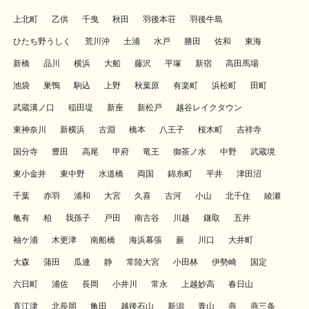
上北町
乙供
千曳
秋田
羽後本荘
羽後牛島
ひたち野うしく
荒川沖
土浦
水戸
勝田
佐和
東海
新橋
品川
横浜
大船
藤沢
平塚
新宿
高田馬場
池袋
巣鴨
駒込
上野
秋葉原
有楽町
浜松町
田町
武蔵溝ノ口
稲田堤
新座
新松戸
越谷レイクタウン
東神奈川
新横浜
古淵
橋本
八王子
桜木町
吉祥寺
国分寺
豊田
高尾
甲府
竜王
御茶ノ水
中野
武蔵境
東小金井
東中野
水道橋
両国
錦糸町
平井
津田沼
千葉
赤羽
浦和
大宮
久喜
古河
小山
北千住
綾瀬
亀有
柏
我孫子
戸田
南古谷
川越
鎌取
五井
袖ケ浦
木更津
南船橋
海浜幕張
蕨
川口
大井町
大森
蒲田
瓜連
静
常陸大宮
小田林
伊勢崎
国定
六日町
浦佐
長岡
小井川
常永
上越妙高
春日山
直江津
北長岡
亀田
越後石山
新潟
青山
燕
燕三条