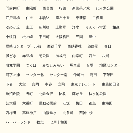
門前仲町
東陽町
西葛西
行徳
新御茶ノ水
代々木公園
江戸川橋
住吉
本駒込
麻布十番
東新宿
二俣川
ゆめが丘
山王
新川橋
上挙母
浄水
りんくう常滑
柏森
小牧口
松ヶ崎
平田町
大阪梅田
三国
豊中
尼崎センタープール前
西鉄千早
西鉄香椎
薬師堂
春日
勝どき
赤羽橋
芝公園
御成門
内幸町
西台
八潮
研究学園
つくば
みなとみらい
馬車道
台場
地区センター
阿字ヶ浦
センター北
センター南
仲町台
蒔田
下飯田
下妻
大宝
真岡
幸谷
立飛
東京テレポート
東葉勝田台
魚沼丘陵
野町
北鉄金沢
比良
藤が丘
杁ヶ池公園
芸大通
六番町
運動公園前
江坂
梅田
都島
東梅田
西梅田
高速神戸
山陽垂水
北条町
西神中央
ハーバーランド
牧志
七戸十和田