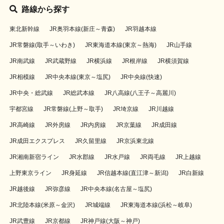
路線から探す
東北新幹線
JR奥羽本線(新庄～青森)
JR羽越本線
JR常磐線(取手～いわき)
JR東海道本線(東京～熱海)
JR山手線
JR南武線
JR武蔵野線
JR横浜線
JR根岸線
JR横須賀線
JR相模線
JR中央本線(東京～塩尻)
JR中央線(快速)
JR中央・総武線
JR総武本線
JR八高線(八王子～高麗川)
宇都宮線
JR常磐線(上野～取手)
JR埼京線
JR川越線
JR高崎線
JR外房線
JR内房線
JR京葉線
JR成田線
JR成田エクスプレス
JR久留里線
JR京浜東北線
JR湘南新宿ライン
JR水郡線
JR水戸線
JR両毛線
JR上越線
上野東京ライン
JR身延線
JR信越本線(直江津～新潟)
JR白新線
JR越後線
JR弥彦線
JR中央本線(名古屋～塩尻)
JR北陸本線(米原～金沢)
JR城端線
JR東海道本線(浜松～岐阜)
JR武豊線
JR京都線
JR神戸線(大阪～神戸)