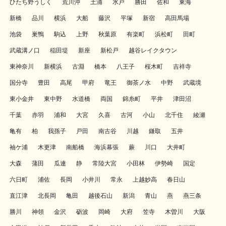
ひたち野うしく
荒川沖
土浦
水戸
勝田
佐和
東海
新橋
品川
横浜
大船
藤沢
平塚
新宿
高田馬場
池袋
巣鴨
駒込
上野
秋葉原
有楽町
浜松町
田町
武蔵溝ノ口
稲田堤
新座
新松戸
越谷レイクタウン
東神奈川
新横浜
古淵
橋本
八王子
桜木町
吉祥寺
国分寺
豊田
高尾
甲府
竜王
御茶ノ水
中野
武蔵境
東小金井
東中野
水道橋
両国
錦糸町
平井
津田沼
千葉
赤羽
浦和
大宮
久喜
古河
小山
北千住
綾瀬
亀有
柏
我孫子
戸田
南古谷
川越
鎌取
五井
袖ケ浦
木更津
南船橋
海浜幕張
蕨
川口
大井町
大森
蒲田
瓜連
静
常陸大宮
小田林
伊勢崎
国定
六日町
浦佐
長岡
小井川
常永
上越妙高
春日山
直江津
北長岡
亀田
越後石山
新潟
青山
燕
燕三条
勝川
神領
金沢
砺波
岡崎
大府
笠寺
木曽川
大阪