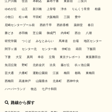
江戸川橋
住吉
本駒込
麻布十番
東新宿
二俣川
ゆめが丘
山王
新川橋
上挙母
浄水
りんくう常滑
柏森
小牧口
松ヶ崎
平田町
大阪梅田
三国
豊中
尼崎センタープール前
西鉄千早
西鉄香椎
薬師堂
春日
勝どき
赤羽橋
芝公園
御成門
内幸町
西台
八潮
研究学園
つくば
みなとみらい
馬車道
台場
地区センター
阿字ヶ浦
センター北
センター南
仲町台
蒔田
下飯田
下妻
大宝
真岡
幸谷
立飛
東京テレポート
東葉勝田台
魚沼丘陵
野町
北鉄金沢
比良
藤が丘
杁ヶ池公園
芸大通
六番町
運動公園前
江坂
梅田
都島
東梅田
西梅田
高速神戸
山陽垂水
北条町
西神中央
ハーバーランド
牧志
七戸十和田
路線から探す