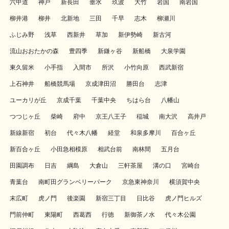
六甲道
神戸
新長田
垂水
玖波
大竹
岩国
南岩国
柳井港
柳井
北新地
三田
千早
志木
柳瀬川
ふじみ野
浅草
西新井
草加
新伊勢崎
新古河
流山おおたかの森
豊四季
新鎌ヶ谷
新船橋
大泉学園
東久留米
小手指
入間市
所沢
小竹向原
西武新宿
上石神井
船橋競馬場
京成津田沼
勝田台
志津
ユーカリが丘
京成千葉
千葉中央
ちはら台
八幡山
つつじヶ丘
柴崎
府中
京王八王子
稲城
南大沢
高井戸
新線新宿
初台
代々木八幡
経堂
和泉多摩川
百合ヶ丘
新百合ヶ丘
小田急相模原
相武台前
南林間
五月台
田園調布
日吉
綱島
大倉山
三軒茶屋
溝の口
宮崎台
青葉台
南町田グランベリーパーク
京急東神奈川
横須賀中央
末広町
虎ノ門
後楽園
新宿三丁目
日比谷
虎ノ門ヒルズ
門前仲町
東陽町
西葛西
行徳
新御茶ノ水
代々木公園