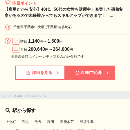
注目ポイント
【雇用だから安心】40代、50代の女性も活躍中！充実した研修制
度があるので未経験からでもスキルアップができます！｜
Re.Ra.Ku 千葉中央店のセラピスト求人
千葉県千葉市中央区 (千葉駅 徒歩8分)
1,140
1,500
ア
時給
円〜
円
200,640
264,000
正
月給
円〜
円
※最高金額はインセンティブを含めた金額です
詳細を見る
WEBで応募
セラナビ
>
求人検索
>
京成千葉駅の求人一覧
駅から探す
上北町
乙供
千曳
秋田
羽後本荘
羽後牛島