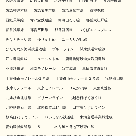
名鉄常滑線
名鉄犬山線
名鉄小牧線
近鉄山田線
近鉄鈴鹿線
阪急神戸本線
阪急宝塚本線
阪急京都本線
阪神本線
西鉄貝塚線
青い森鉄道線
鳥海山ろく線
都営大江戸線
都営浅草線
都営三田線
都営新宿線
つくばエクスプレス
みなとみらい線
ゆりかもめ
ユーカリが丘線
ひたちなか海浜鉄道湊線
ブルーライン
関東鉄道常総線
江ノ島電鉄線
ニューシャトル
鹿島臨海鉄道大洗鹿島線
小湊鉄道線
湘南モノレール
新京成線
真岡鐵道真岡線
千葉都市モノレール１号線
千葉都市モノレール２号線
流鉄流山線
多摩モノレール
東京モノレール
りんかい線
東葉高速線
北総鉄道北総線
グリーンライン
北越急行ほくほく線
北陸鉄道石川線
北陸鉄道浅野川線
日本海ひすいライン
妙高はねうまライン
IRいしかわ鉄道線
東海交通事業城北線
愛知環状鉄道線
リニモ
名古屋市営地下鉄東山線