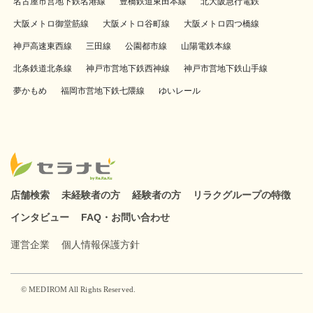
名古屋市営地下鉄名港線
豊橋鉄道東田本線
北大阪急行電鉄
大阪メトロ御堂筋線
大阪メトロ谷町線
大阪メトロ四つ橋線
神戸高速東西線
三田線
公園都市線
山陽電鉄本線
北条鉄道北条線
神戸市営地下鉄西神線
神戸市営地下鉄山手線
夢かもめ
福岡市営地下鉄七隈線
ゆいレール
店舗検索
未経験者の方
経験者の方
リラクグループの特徴
インタビュー
FAQ・お問い合わせ
運営企業
個人情報保護方針
© MEDIROM All Rights Reserved.