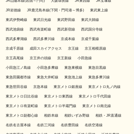
JR山陽本線(岩国～門司)
大阪環状線
JR東西線
JR宝塚線
JR岩徳線
JR鹿児島本線(下関・門司港～博多)
東武東上線
東武伊勢崎線
東武日光線
東武野田線
東武大師線
西武池袋線
西武有楽町線
西武新宿線
西武国分寺線
西武多摩湖線
西武多摩川線
京成本線
京成千葉線
京成千原線
成田スカイアクセス
京王線
京王相模原線
京王高尾線
京王井の頭線
京王新線
小田急線
小田急江ノ島線
小田急多摩線
東急東横線
東急目黒線
東急田園都市線
東急大井町線
東急池上線
東急多摩川線
東急世田谷線
京急本線
東京メトロ銀座線
東京メトロ丸ノ内線
東京メトロ日比谷線
東京メトロ東西線
東京メトロ千代田線
東京メトロ有楽町線
東京メトロ半蔵門線
東京メトロ南北線
東京メトロ副都心線
相鉄本線
相鉄いずみ野線
相鉄・JR直通線
名鉄名古屋本線
名鉄三河線
名鉄豊田線
名鉄空港線