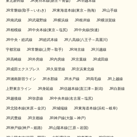
東北新幹線
JR奥羽本線(新庄～青森)
JR羽越本線
JR常磐線(取手～いわき)
JR東海道本線(東京～熱海)
JR山手線
JR南武線
JR武蔵野線
JR横浜線
JR根岸線
JR横須賀線
JR相模線
JR中央本線(東京～塩尻)
JR中央線(快速)
JR中央・総武線
JR総武本線
JR八高線(八王子～高麗川)
宇都宮線
JR常磐線(上野～取手)
JR埼京線
JR川越線
JR高崎線
JR外房線
JR内房線
JR京葉線
JR成田線
JR成田エクスプレス
JR久留里線
JR京浜東北線
JR湘南新宿ライン
JR水郡線
JR水戸線
JR両毛線
JR上越線
上野東京ライン
JR身延線
JR信越本線(直江津～新潟)
JR白新線
JR越後線
JR弥彦線
JR中央本線(名古屋～塩尻)
JR北陸本線(米原～金沢)
JR城端線
JR東海道本線(浜松～岐阜)
JR武豊線
JR京都線
JR神戸線(大阪～神戸)
JR神戸線(神戸～姫路)
JR山陽本線(三原～岩国)