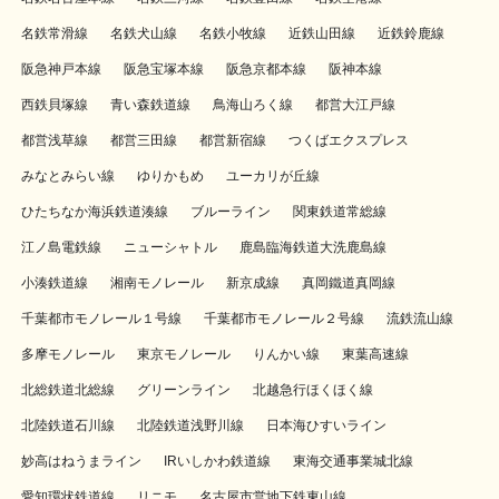
名鉄常滑線
名鉄犬山線
名鉄小牧線
近鉄山田線
近鉄鈴鹿線
阪急神戸本線
阪急宝塚本線
阪急京都本線
阪神本線
西鉄貝塚線
青い森鉄道線
鳥海山ろく線
都営大江戸線
都営浅草線
都営三田線
都営新宿線
つくばエクスプレス
みなとみらい線
ゆりかもめ
ユーカリが丘線
ひたちなか海浜鉄道湊線
ブルーライン
関東鉄道常総線
江ノ島電鉄線
ニューシャトル
鹿島臨海鉄道大洗鹿島線
小湊鉄道線
湘南モノレール
新京成線
真岡鐵道真岡線
千葉都市モノレール１号線
千葉都市モノレール２号線
流鉄流山線
多摩モノレール
東京モノレール
りんかい線
東葉高速線
北総鉄道北総線
グリーンライン
北越急行ほくほく線
北陸鉄道石川線
北陸鉄道浅野川線
日本海ひすいライン
妙高はねうまライン
IRいしかわ鉄道線
東海交通事業城北線
愛知環状鉄道線
リニモ
名古屋市営地下鉄東山線