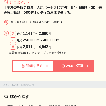
注目ポイント
【業務委託限定特典：入店ボーナス10万円】週1～週5以上OK！未
経験大歓迎！OSCデオシティ新座店で働ける♪
埼玉県新座市 (新座駅 徒歩23分・車8分)
1,141
2,090
ア
時給
円〜
円
250,000
400,000
正
月給
円〜
円
2,811
4,543
業
歩合
円〜
円
※最高金額はインセンティブを含めた金額です
詳細を見る
WEBで応募
セラナビ
>
求人検索
>
新座駅の求人一覧
駅から探す