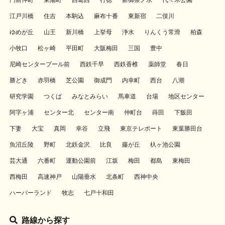
門前仲町
東陽町
西葛西
行徳
新御茶ノ水
代々木公園
江戸川橋
住吉
本駒込
麻布十番
東新宿
二俣川
ゆめが丘
山王
新川橋
上挙母
浄水
りんくう常滑
柏森
小牧口
松ヶ崎
平田町
大阪梅田
三国
豊中
尼崎センタープール前
西鉄千早
西鉄香椎
薬師堂
春日
勝どき
赤羽橋
芝公園
御成門
内幸町
西台
八潮
研究学園
つくば
みなとみらい
馬車道
台場
地区センター
阿字ヶ浦
センター北
センター南
仲町台
蒔田
下飯田
下妻
大宝
真岡
幸谷
立飛
東京テレポート
東葉勝田台
魚沼丘陵
野町
北鉄金沢
比良
藤が丘
杁ヶ池公園
芸大通
六番町
運動公園前
江坂
梅田
都島
東梅田
西梅田
高速神戸
山陽垂水
北条町
西神中央
ハーバーランド
牧志
七戸十和田
路線から探す