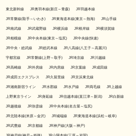
東北新幹線
JR奥羽本線(新庄～青森)
JR羽越本線
JR常磐線(取手～いわき)
JR東海道本線(東京～熱海)
JR山手線
JR南武線
JR武蔵野線
JR横浜線
JR根岸線
JR横須賀線
JR相模線
JR中央本線(東京～塩尻)
JR中央線(快速)
JR中央・総武線
JR総武本線
JR八高線(八王子～高麗川)
宇都宮線
JR常磐線(上野～取手)
JR埼京線
JR川越線
JR高崎線
JR外房線
JR内房線
JR京葉線
JR成田線
JR成田エクスプレス
JR久留里線
JR京浜東北線
JR湘南新宿ライン
JR水郡線
JR水戸線
JR両毛線
JR上越線
上野東京ライン
JR身延線
JR信越本線(直江津～新潟)
JR白新線
JR越後線
JR弥彦線
JR中央本線(名古屋～塩尻)
JR北陸本線(米原～金沢)
JR城端線
JR東海道本線(浜松～岐阜)
JR武豊線
JR京都線
JR神戸線(大阪～神戸)
JR神戸線(神戸～姫路)
JR山陽本線(三原～岩国)