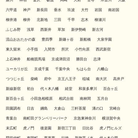
勝川
神領
金沢
砺波
岡崎
大府
笠寺
木曽川
大阪
六甲道
神戸
新長田
垂水
玖波
大竹
岩国
南岩国
柳井港
柳井
北新地
三田
千早
志木
柳瀬川
ふじみ野
浅草
西新井
草加
新伊勢崎
新古河
流山おおたかの森
豊四季
新鎌ヶ谷
新船橋
大泉学園
東久留米
小手指
入間市
所沢
小竹向原
西武新宿
上石神井
船橋競馬場
京成津田沼
勝田台
志津
ユーカリが丘
京成千葉
千葉中央
ちはら台
八幡山
つつじヶ丘
柴崎
府中
京王八王子
稲城
南大沢
高井戸
新線新宿
初台
代々木八幡
経堂
和泉多摩川
百合ヶ丘
新百合ヶ丘
小田急相模原
相武台前
南林間
五月台
田園調布
日吉
綱島
大倉山
三軒茶屋
溝の口
宮崎台
青葉台
南町田グランベリーパーク
京急東神奈川
横須賀中央
末広町
虎ノ門
後楽園
新宿三丁目
日比谷
虎ノ門ヒルズ