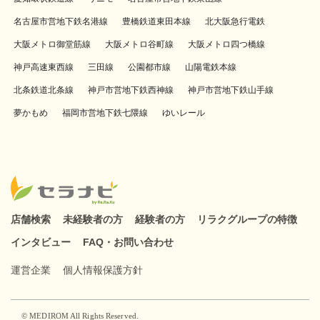
名古屋市営地下鉄名港線
豊橋鉄道東田本線
北大阪急行電鉄
大阪メトロ御堂筋線
大阪メトロ谷町線
大阪メトロ四つ橋線
神戸高速東西線
三田線
公園都市線
山陽電鉄本線
北条鉄道北条線
神戸市営地下鉄西神線
神戸市営地下鉄山手線
夢かもめ
福岡市営地下鉄七隈線
ゆいレール
店舗検索
未経験者の方
経験者の方
リラクグループの特徴
インタビュー
FAQ・お問い合わせ
運営企業
個人情報保護方針
© MEDIROM All Rights Reserved.