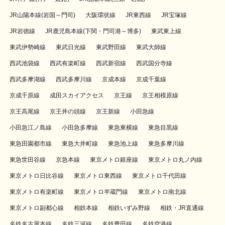
JR山陽本線(岩国～門司)
大阪環状線
JR東西線
JR宝塚線
JR岩徳線
JR鹿児島本線(下関・門司港～博多)
東武東上線
東武伊勢崎線
東武日光線
東武野田線
東武大師線
西武池袋線
西武有楽町線
西武新宿線
西武国分寺線
西武多摩湖線
西武多摩川線
京成本線
京成千葉線
京成千原線
成田スカイアクセス
京王線
京王相模原線
京王高尾線
京王井の頭線
京王新線
小田急線
小田急江ノ島線
小田急多摩線
東急東横線
東急目黒線
東急田園都市線
東急大井町線
東急池上線
東急多摩川線
東急世田谷線
京急本線
東京メトロ銀座線
東京メトロ丸ノ内線
東京メトロ日比谷線
東京メトロ東西線
東京メトロ千代田線
東京メトロ有楽町線
東京メトロ半蔵門線
東京メトロ南北線
東京メトロ副都心線
相鉄本線
相鉄いずみ野線
相鉄・JR直通線
名鉄名古屋本線
名鉄三河線
名鉄豊田線
名鉄空港線