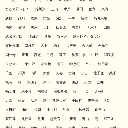
上北町
乙供
千曳
秋田
羽後本荘
羽後牛島
ひたち野うしく
荒川沖
土浦
水戸
勝田
佐和
東海
新橋
品川
横浜
大船
藤沢
平塚
新宿
高田馬場
池袋
巣鴨
駒込
上野
秋葉原
有楽町
浜松町
田町
武蔵溝ノ口
稲田堤
新座
新松戸
越谷レイクタウン
東神奈川
新横浜
古淵
橋本
八王子
桜木町
吉祥寺
国分寺
豊田
高尾
甲府
竜王
御茶ノ水
中野
武蔵境
東小金井
東中野
水道橋
両国
錦糸町
平井
津田沼
千葉
赤羽
浦和
大宮
久喜
古河
小山
北千住
綾瀬
亀有
柏
我孫子
戸田
南古谷
川越
鎌取
五井
袖ケ浦
木更津
南船橋
海浜幕張
蕨
川口
大井町
大森
蒲田
瓜連
静
常陸大宮
小田林
伊勢崎
国定
六日町
浦佐
長岡
小井川
常永
上越妙高
春日山
直江津
北長岡
亀田
越後石山
新潟
青山
燕
燕三条