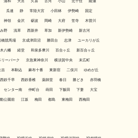
浦和
大宮
久喜
古河
小山
北千住
綾瀬
瓜連
静
常陸大宮
小田林
伊勢崎
国定
神領
金沢
砺波
岡崎
大府
笠寺
木曽川
み野
浅草
西新井
草加
新伊勢崎
新古河
船橋競馬場
京成津田沼
勝田台
志津
ユーカリが丘
木八幡
経堂
和泉多摩川
百合ヶ丘
新百合ヶ丘
ベリーパーク
京急東神奈川
横須賀中央
末広町
住吉
本駒込
麻布十番
東新宿
二俣川
ゆめが丘
西鉄千早
西鉄香椎
薬師堂
春日
勝どき
赤羽橋
センター南
仲町台
蒔田
下飯田
下妻
大宝
動公園前
江坂
梅田
都島
東梅田
西梅田