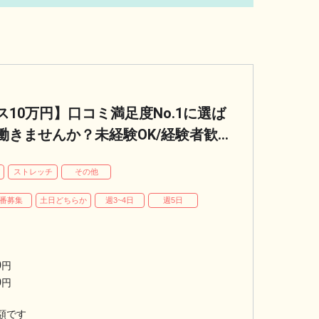
10万円】口コミ満足度No.1に選ば
きませんか？未経験OK/経験者歓
葉台店セラピスト求人
パ
ストレッチ
その他
番募集
土日どちらか
週3~4日
週5日
0
円
0
円
額です