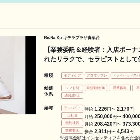
Re.Ra.Ku キテラプラザ青葉台
【業務委託＆経験者：入店ボーナス
れたリラクで、セラピストとして働
迎！Re.Ra.Ku キテラプラザ青
種類
ボディケア
アロマリフレ
ドライヘッドス
勤務
シフト制
時短勤務OK
遅番募集
早
体系
週6日以上
給与
アルバイト
1,226
2,170
時給
円〜
円
正社員
250,000
400,00
月給
円〜
契約社員
208,420
373,30
月給
円〜
業務委託
2,811
4,543
歩合
円〜
円
※最高金額はインセンティブを含めた金