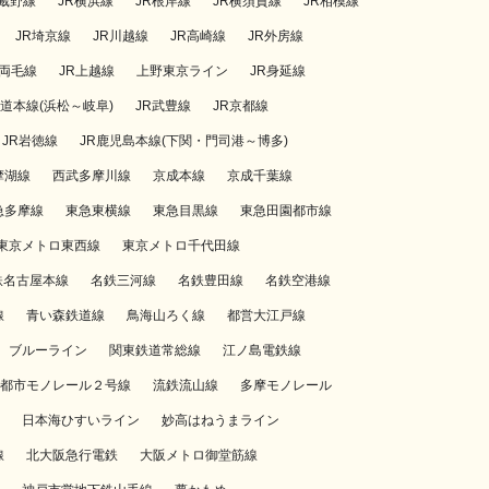
武蔵野線
JR横浜線
JR根岸線
JR横須賀線
JR相模線
JR埼京線
JR川越線
JR高崎線
JR外房線
R両毛線
JR上越線
上野東京ライン
JR身延線
海道本線(浜松～岐阜)
JR武豊線
JR京都線
JR岩徳線
JR鹿児島本線(下関・門司港～博多)
摩湖線
西武多摩川線
京成本線
京成千葉線
急多摩線
東急東横線
東急目黒線
東急田園都市線
東京メトロ東西線
東京メトロ千代田線
鉄名古屋本線
名鉄三河線
名鉄豊田線
名鉄空港線
線
青い森鉄道線
鳥海山ろく線
都営大江戸線
ブルーライン
関東鉄道常総線
江ノ島電鉄線
都市モノレール２号線
流鉄流山線
多摩モノレール
日本海ひすいライン
妙高はねうまライン
線
北大阪急行電鉄
大阪メトロ御堂筋線