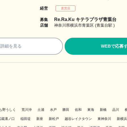
経営
直営店
Re.Ra.Ku キテラプラザ青葉台
募集
店舗
神奈川県横浜市青葉区 (青葉台駅 )
詳細を見る
WEBで応募
ち野うしく
荒川沖
土浦
水戸
勝田
佐和
東海
新橋
品川
武蔵溝ノ口
稲田堤
新座
新松戸
越谷レイクタウン
東神奈川
新横浜