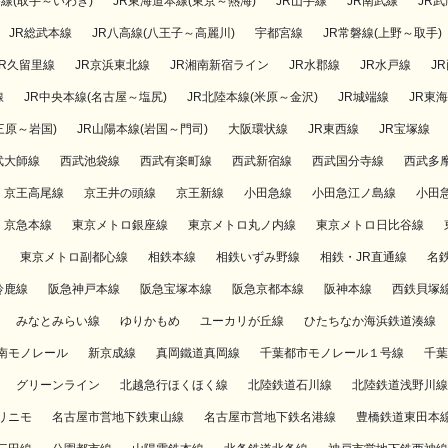
磐線(取手～いわき)
JR東海道本線(東京～熱海)
JR山手線
JR南武線
JR
JR総武本線
JR八高線(八王子～高麗川)
宇都宮線
JR常磐線(上野～取手)
JR久留里線
JR京浜東北線
JR湘南新宿ライン
JR水郡線
JR水戸線
J
線
JR中央本線(名古屋～塩尻)
JR北陸本線(米原～金沢)
JR城端線
JR東
三原～岩国)
JR山陽本線(岩国～門司)
大阪環状線
JR東西線
JR宝塚線
武大師線
西武池袋線
西武有楽町線
西武新宿線
西武国分寺線
西武多
京王高尾線
京王井の頭線
京王新線
小田急線
小田急江ノ島線
小田
京急本線
東京メトロ銀座線
東京メトロ丸ノ内線
東京メトロ日比谷線
東京メトロ副都心線
相鉄本線
相鉄いずみ野線
相鉄・JR直通線
名
鈴鹿線
阪急神戸本線
阪急宝塚本線
阪急京都本線
阪神本線
西鉄貝塚
みなとみらい線
ゆりかもめ
ユーカリが丘線
ひたちなか海浜鉄道湊線
南モノレール
新京成線
真岡鐵道真岡線
千葉都市モノレール１号線
千葉
グリーンライン
北越急行ほくほく線
北陸鉄道石川線
北陸鉄道浅野川線
リニモ
名古屋市営地下鉄東山線
名古屋市営地下鉄名港線
豊橋鉄道東田本