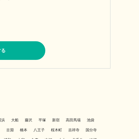
する
横浜
大船
藤沢
平塚
新宿
高田馬場
池袋
古淵
橋本
八王子
桜木町
吉祥寺
国分寺