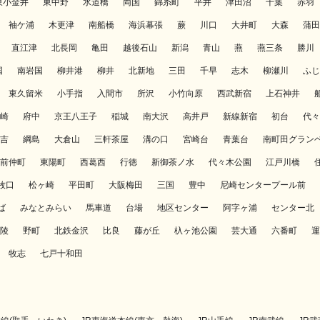
東小金井
東中野
水道橋
両国
錦糸町
平井
津田沼
千葉
赤羽
袖ケ浦
木更津
南船橋
海浜幕張
蕨
川口
大井町
大森
蒲田
直江津
北長岡
亀田
越後石山
新潟
青山
燕
燕三条
勝川
国
南岩国
柳井港
柳井
北新地
三田
千早
志木
柳瀬川
ふじ
東久留米
小手指
入間市
所沢
小竹向原
西武新宿
上石神井
崎
府中
京王八王子
稲城
南大沢
高井戸
新線新宿
初台
代々
吉
綱島
大倉山
三軒茶屋
溝の口
宮崎台
青葉台
南町田グラン
前仲町
東陽町
西葛西
行徳
新御茶ノ水
代々木公園
江戸川橋
牧口
松ヶ崎
平田町
大阪梅田
三国
豊中
尼崎センタープール前
ば
みなとみらい
馬車道
台場
地区センター
阿字ヶ浦
センター北
陵
野町
北鉄金沢
比良
藤が丘
杁ヶ池公園
芸大通
六番町
運
牧志
七戸十和田