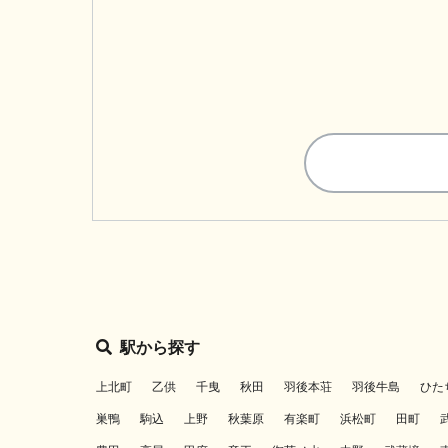
駅から探す
上北町
乙供
千曳
秋田
羽後本荘
羽後牛島
ひた
巣鴨
駒込
上野
秋葉原
有楽町
浜松町
田町