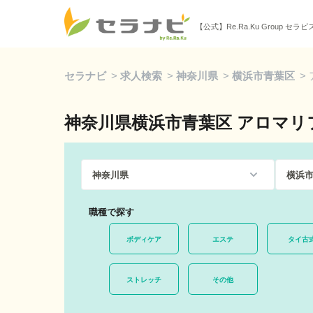
【公式】Re.Ra.Ku Group セラ
セラナビ
>
求人検索
>
神奈川県
>
横浜市青葉区
>
神奈川県横浜市青葉区 アロマリ
職種で探す
ボディケア
エステ
タイ古
ストレッチ
その他