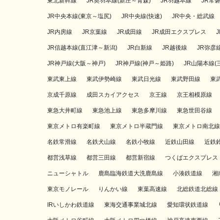
東北新幹線
JR奥羽本線(新庄～青森)
JR羽越本線
JR常
JR中央本線(東京～塩尻)
JR中央線(快速)
JR中央・総武線
JR内房線
JR京葉線
JR成田線
JR成田エクスプレス
JR信越本線(直江津～新潟)
JR白新線
JR越後線
JR弥彦
JR神戸線(大阪～神戸)
JR神戸線(神戸～姫路)
JR山陽本線(
東武東上線
東武伊勢崎線
東武日光線
東武野田線
東
京成千原線
成田スカイアクセス
京王線
京王相模原線
東急大井町線
東急池上線
東急多摩川線
東急世田谷線
東京メトロ有楽町線
東京メトロ半蔵門線
東京メトロ南北線
名鉄常滑線
名鉄犬山線
名鉄小牧線
近鉄山田線
近鉄
都営浅草線
都営三田線
都営新宿線
つくばエクスプレス
ニューシャトル
鹿島臨海鉄道大洗鹿島線
小湊鉄道線
湘
東京モノレール
りんかい線
東葉高速線
北総鉄道北総線
IRいしかわ鉄道線
東海交通事業城北線
愛知環状鉄道線