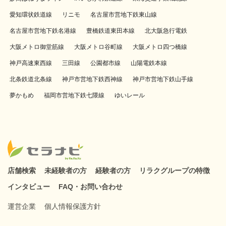
愛知環状鉄道線
リニモ
名古屋市営地下鉄東山線
名古屋市営地下鉄名港線
豊橋鉄道東田本線
北大阪急行電鉄
大阪メトロ御堂筋線
大阪メトロ谷町線
大阪メトロ四つ橋線
神戸高速東西線
三田線
公園都市線
山陽電鉄本線
北条鉄道北条線
神戸市営地下鉄西神線
神戸市営地下鉄山手線
夢かもめ
福岡市営地下鉄七隈線
ゆいレール
店舗検索
未経験者の方
経験者の方
リラクグループの特徴
インタビュー
FAQ・お問い合わせ
運営企業
個人情報保護方針