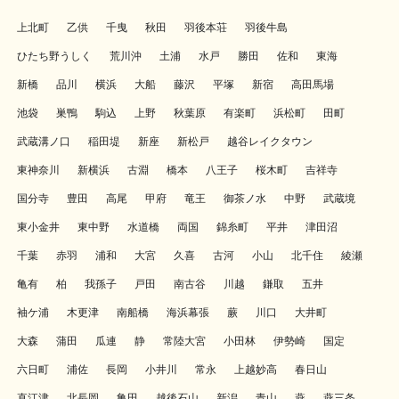
上北町
乙供
千曳
秋田
羽後本荘
羽後牛島
ひたち野うしく
荒川沖
土浦
水戸
勝田
佐和
東海
新橋
品川
横浜
大船
藤沢
平塚
新宿
高田馬場
池袋
巣鴨
駒込
上野
秋葉原
有楽町
浜松町
田町
武蔵溝ノ口
稲田堤
新座
新松戸
越谷レイクタウン
東神奈川
新横浜
古淵
橋本
八王子
桜木町
吉祥寺
国分寺
豊田
高尾
甲府
竜王
御茶ノ水
中野
武蔵境
東小金井
東中野
水道橋
両国
錦糸町
平井
津田沼
千葉
赤羽
浦和
大宮
久喜
古河
小山
北千住
綾瀬
亀有
柏
我孫子
戸田
南古谷
川越
鎌取
五井
袖ケ浦
木更津
南船橋
海浜幕張
蕨
川口
大井町
大森
蒲田
瓜連
静
常陸大宮
小田林
伊勢崎
国定
六日町
浦佐
長岡
小井川
常永
上越妙高
春日山
直江津
北長岡
亀田
越後石山
新潟
青山
燕
燕三条