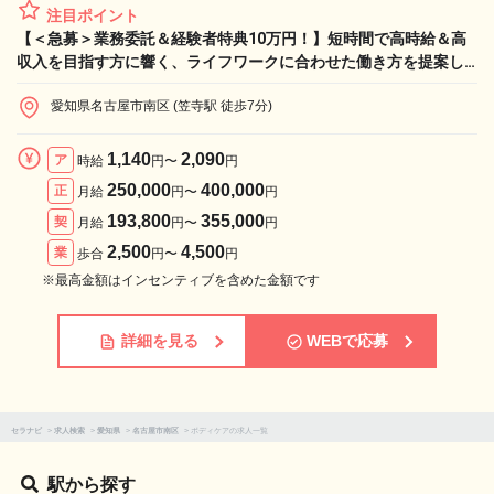
注目ポイント
【＜急募＞業務委託＆経験者特典10万円！】短時間で高時給＆高
収入を目指す方に響く、ライフワークに合わせた働き方を提案し
ます！
愛知県名古屋市南区 (笠寺駅 徒歩7分)
1,140
2,090
ア
時給
円〜
円
250,000
400,000
正
月給
円〜
円
193,800
355,000
契
月給
円〜
円
2,500
4,500
業
歩合
円〜
円
※最高金額はインセンティブを含めた金額です
詳細を見る
WEBで応募
セラナビ
>
求人検索
>
愛知県
>
名古屋市南区
>
ボディケアの求人一覧
駅から探す