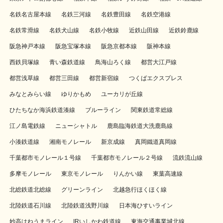
名鉄名古屋本線
名鉄三河線
名鉄豊田線
名鉄空港線
名鉄常滑線
名鉄犬山線
名鉄小牧線
近鉄山田線
近鉄鈴鹿線
阪急神戸本線
阪急宝塚本線
阪急京都本線
阪神本線
西鉄貝塚線
青い森鉄道線
鳥海山ろく線
都営大江戸線
都営浅草線
都営三田線
都営新宿線
つくばエクスプレス
みなとみらい線
ゆりかもめ
ユーカリが丘線
ひたちなか海浜鉄道湊線
ブルーライン
関東鉄道常総線
江ノ島電鉄線
ニューシャトル
鹿島臨海鉄道大洗鹿島線
小湊鉄道線
湘南モノレール
新京成線
真岡鐵道真岡線
千葉都市モノレール１号線
千葉都市モノレール２号線
流鉄流山線
多摩モノレール
東京モノレール
りんかい線
東葉高速線
北総鉄道北総線
グリーンライン
北越急行ほくほく線
北陸鉄道石川線
北陸鉄道浅野川線
日本海ひすいライン
妙高はねうまライン
IRいしかわ鉄道線
東海交通事業城北線