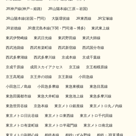
JR神戸線(神戸～姫路)
JR山陽本線(三原～岩国)
JR山陽本線(岩国～門司)
大阪環状線
JR東西線
JR宝塚線
JR岩徳線
JR鹿児島本線(下関・門司港～博多)
東武東上線
東武伊勢崎線
東武日光線
東武野田線
東武大師線
西武池袋線
西武有楽町線
西武新宿線
西武国分寺線
西武多摩湖線
西武多摩川線
京成本線
京成千葉線
京成千原線
成田スカイアクセス
京王線
京王相模原線
京王高尾線
京王井の頭線
京王新線
小田急線
小田急江ノ島線
小田急多摩線
東急東横線
東急目黒線
東急田園都市線
東急大井町線
東急池上線
東急多摩川線
東急世田谷線
京急本線
東京メトロ銀座線
東京メトロ丸ノ内線
東京メトロ日比谷線
東京メトロ東西線
東京メトロ千代田線
東京メトロ有楽町線
東京メトロ半蔵門線
東京メトロ南北線
東京メトロ副都心線
相鉄本線
相鉄いずみ野線
相鉄・JR直通線