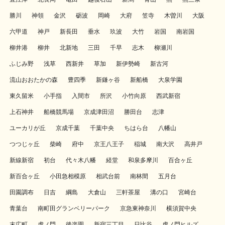
勝川
神領
金沢
砺波
岡崎
大府
笠寺
木曽川
大阪
六甲道
神戸
新長田
垂水
玖波
大竹
岩国
南岩国
柳井港
柳井
北新地
三田
千早
志木
柳瀬川
ふじみ野
浅草
西新井
草加
新伊勢崎
新古河
流山おおたかの森
豊四季
新鎌ヶ谷
新船橋
大泉学園
東久留米
小手指
入間市
所沢
小竹向原
西武新宿
上石神井
船橋競馬場
京成津田沼
勝田台
志津
ユーカリが丘
京成千葉
千葉中央
ちはら台
八幡山
つつじヶ丘
柴崎
府中
京王八王子
稲城
南大沢
高井戸
新線新宿
初台
代々木八幡
経堂
和泉多摩川
百合ヶ丘
新百合ヶ丘
小田急相模原
相武台前
南林間
五月台
田園調布
日吉
綱島
大倉山
三軒茶屋
溝の口
宮崎台
青葉台
南町田グランベリーパーク
京急東神奈川
横須賀中央
末広町
虎ノ門
後楽園
新宿三丁目
日比谷
虎ノ門ヒルズ