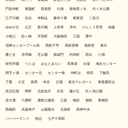
門前仲町
東陽町
西葛西
行徳
新御茶ノ水
代々木公園
江戸川橋
住吉
本駒込
麻布十番
東新宿
二俣川
ゆめが丘
山王
新川橋
上挙母
浄水
りんくう常滑
柏森
小牧口
松ヶ崎
平田町
大阪梅田
三国
豊中
尼崎センタープール前
西鉄千早
西鉄香椎
薬師堂
春日
勝どき
赤羽橋
芝公園
御成門
内幸町
西台
八潮
研究学園
つくば
みなとみらい
馬車道
台場
地区センター
阿字ヶ浦
センター北
センター南
仲町台
蒔田
下飯田
下妻
大宝
真岡
幸谷
立飛
東京テレポート
東葉勝田台
魚沼丘陵
野町
北鉄金沢
比良
藤が丘
杁ヶ池公園
芸大通
六番町
運動公園前
江坂
梅田
都島
東梅田
西梅田
高速神戸
山陽垂水
北条町
西神中央
ハーバーランド
牧志
七戸十和田