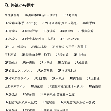
路線から探す
東北新幹線
JR奥羽本線(新庄～青森)
JR羽越本線
JR常磐線(取手～いわき)
JR東海道本線(東京～熱海)
JR山手線
JR南武線
JR武蔵野線
JR横浜線
JR根岸線
JR横須賀線
JR相模線
JR中央本線(東京～塩尻)
JR中央線(快速)
JR中央・総武線
JR総武本線
JR八高線(八王子～高麗川)
宇都宮線
JR常磐線(上野～取手)
JR埼京線
JR川越線
JR高崎線
JR外房線
JR内房線
JR京葉線
JR成田線
JR成田エクスプレス
JR久留里線
JR京浜東北線
JR湘南新宿ライン
JR水郡線
JR水戸線
JR両毛線
JR上越線
上野東京ライン
JR身延線
JR信越本線(直江津～新潟)
JR白新線
JR越後線
JR弥彦線
JR中央本線(名古屋～塩尻)
JR北陸本線(米原～金沢)
JR城端線
JR東海道本線(浜松～岐阜)
JR武豊線
JR京都線
JR神戸線(大阪～神戸)