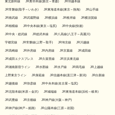
東北新幹線
JR奥羽本線(新庄～青森)
JR羽越本線
JR常磐線(取手～いわき)
JR東海道本線(東京～熱海)
JR山手線
JR南武線
JR武蔵野線
JR横浜線
JR根岸線
JR横須賀線
JR相模線
JR中央本線(東京～塩尻)
JR中央線(快速)
JR中央・総武線
JR総武本線
JR八高線(八王子～高麗川)
宇都宮線
JR常磐線(上野～取手)
JR埼京線
JR川越線
JR高崎線
JR外房線
JR内房線
JR京葉線
JR成田線
JR成田エクスプレス
JR久留里線
JR京浜東北線
JR湘南新宿ライン
JR水郡線
JR水戸線
JR両毛線
JR上越線
上野東京ライン
JR身延線
JR信越本線(直江津～新潟)
JR白新線
JR越後線
JR弥彦線
JR中央本線(名古屋～塩尻)
JR北陸本線(米原～金沢)
JR城端線
JR東海道本線(浜松～岐阜)
JR武豊線
JR京都線
JR神戸線(大阪～神戸)
JR神戸線(神戸～姫路)
JR山陽本線(三原～岩国)