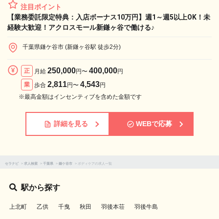
注目ポイント
【業務委託限定特典：入店ボーナス10万円】週1～週5以上OK！未
経験大歓迎！アクロスモール新鎌ヶ谷で働ける♪
千葉県鎌ケ谷市 (新鎌ヶ谷駅 徒歩2分)
250,000
400,000
正
月給
円〜
円
2,811
4,543
業
歩合
円〜
円
※最高金額はインセンティブを含めた金額です
詳細を見る
WEBで応募
セラナビ
>
求人検索
>
千葉県
>
鎌ケ谷市
>
ボディケアの求人一覧
駅から探す
上北町
乙供
千曳
秋田
羽後本荘
羽後牛島