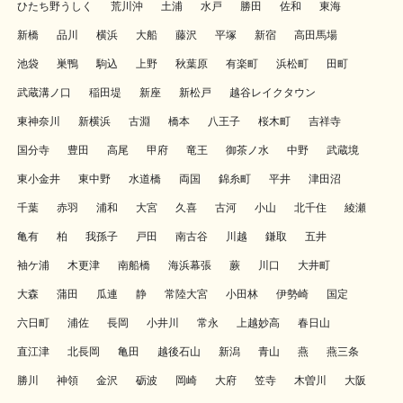
ひたち野うしく
荒川沖
土浦
水戸
勝田
佐和
東海
新橋
品川
横浜
大船
藤沢
平塚
新宿
高田馬場
池袋
巣鴨
駒込
上野
秋葉原
有楽町
浜松町
田町
武蔵溝ノ口
稲田堤
新座
新松戸
越谷レイクタウン
東神奈川
新横浜
古淵
橋本
八王子
桜木町
吉祥寺
国分寺
豊田
高尾
甲府
竜王
御茶ノ水
中野
武蔵境
東小金井
東中野
水道橋
両国
錦糸町
平井
津田沼
千葉
赤羽
浦和
大宮
久喜
古河
小山
北千住
綾瀬
亀有
柏
我孫子
戸田
南古谷
川越
鎌取
五井
袖ケ浦
木更津
南船橋
海浜幕張
蕨
川口
大井町
大森
蒲田
瓜連
静
常陸大宮
小田林
伊勢崎
国定
六日町
浦佐
長岡
小井川
常永
上越妙高
春日山
直江津
北長岡
亀田
越後石山
新潟
青山
燕
燕三条
勝川
神領
金沢
砺波
岡崎
大府
笠寺
木曽川
大阪