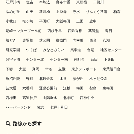
江戸川橋
住吉
本駒込
麻布十番
東新宿
二俣川
ゆめが丘
山王
新川橋
上挙母
浄水
りんくう常滑
柏森
小牧口
松ヶ崎
平田町
大阪梅田
三国
豊中
尼崎センタープール前
西鉄千早
西鉄香椎
薬師堂
春日
勝どき
赤羽橋
芝公園
御成門
内幸町
西台
八潮
研究学園
つくば
みなとみらい
馬車道
台場
地区センター
阿字ヶ浦
センター北
センター南
仲町台
蒔田
下飯田
下妻
大宝
真岡
幸谷
立飛
東京テレポート
東葉勝田台
魚沼丘陵
野町
北鉄金沢
比良
藤が丘
杁ヶ池公園
芸大通
六番町
運動公園前
江坂
梅田
都島
東梅田
西梅田
高速神戸
山陽垂水
北条町
西神中央
ハーバーランド
牧志
七戸十和田
路線から探す