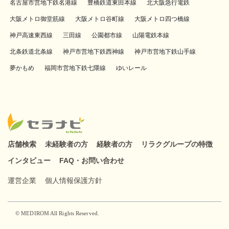
名古屋市営地下鉄名港線
豊橋鉄道東田本線
北大阪急行電鉄
大阪メトロ御堂筋線
大阪メトロ谷町線
大阪メトロ四つ橋線
神戸高速東西線
三田線
公園都市線
山陽電鉄本線
北条鉄道北条線
神戸市営地下鉄西神線
神戸市営地下鉄山手線
夢かもめ
福岡市営地下鉄七隈線
ゆいレール
店舗検索
未経験者の方
経験者の方
リラクグループの特徴
インタビュー
FAQ・お問い合わせ
運営企業
個人情報保護方針
© MEDIROM All Rights Reserved.