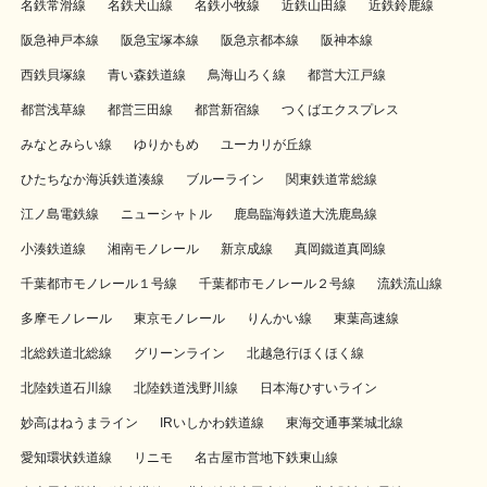
名鉄常滑線
名鉄犬山線
名鉄小牧線
近鉄山田線
近鉄鈴鹿線
阪急神戸本線
阪急宝塚本線
阪急京都本線
阪神本線
西鉄貝塚線
青い森鉄道線
鳥海山ろく線
都営大江戸線
都営浅草線
都営三田線
都営新宿線
つくばエクスプレス
みなとみらい線
ゆりかもめ
ユーカリが丘線
ひたちなか海浜鉄道湊線
ブルーライン
関東鉄道常総線
江ノ島電鉄線
ニューシャトル
鹿島臨海鉄道大洗鹿島線
小湊鉄道線
湘南モノレール
新京成線
真岡鐵道真岡線
千葉都市モノレール１号線
千葉都市モノレール２号線
流鉄流山線
多摩モノレール
東京モノレール
りんかい線
東葉高速線
北総鉄道北総線
グリーンライン
北越急行ほくほく線
北陸鉄道石川線
北陸鉄道浅野川線
日本海ひすいライン
妙高はねうまライン
IRいしかわ鉄道線
東海交通事業城北線
愛知環状鉄道線
リニモ
名古屋市営地下鉄東山線