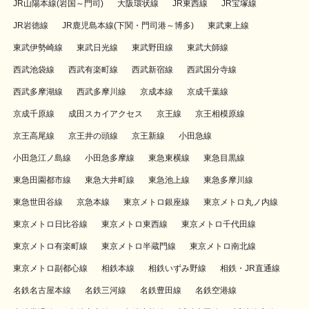
JR山陽本線(岩国～門司)
大阪環状線
JR東西線
JR宝塚線
JR岩徳線
JR鹿児島本線(下関・門司港～博多)
東武東上線
東武伊勢崎線
東武日光線
東武野田線
東武大師線
西武池袋線
西武有楽町線
西武新宿線
西武国分寺線
西武多摩湖線
西武多摩川線
京成本線
京成千葉線
京成千原線
成田スカイアクセス
京王線
京王相模原線
京王高尾線
京王井の頭線
京王新線
小田急線
小田急江ノ島線
小田急多摩線
東急東横線
東急目黒線
東急田園都市線
東急大井町線
東急池上線
東急多摩川線
東急世田谷線
京急本線
東京メトロ銀座線
東京メトロ丸ノ内線
東京メトロ日比谷線
東京メトロ東西線
東京メトロ千代田線
東京メトロ有楽町線
東京メトロ半蔵門線
東京メトロ南北線
東京メトロ副都心線
相鉄本線
相鉄いずみ野線
相鉄・JR直通線
名鉄名古屋本線
名鉄三河線
名鉄豊田線
名鉄空港線