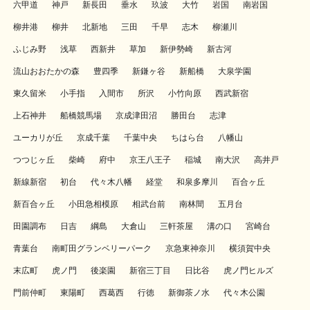
六甲道
神戸
新長田
垂水
玖波
大竹
岩国
南岩国
柳井港
柳井
北新地
三田
千早
志木
柳瀬川
ふじみ野
浅草
西新井
草加
新伊勢崎
新古河
流山おおたかの森
豊四季
新鎌ヶ谷
新船橋
大泉学園
東久留米
小手指
入間市
所沢
小竹向原
西武新宿
上石神井
船橋競馬場
京成津田沼
勝田台
志津
ユーカリが丘
京成千葉
千葉中央
ちはら台
八幡山
つつじヶ丘
柴崎
府中
京王八王子
稲城
南大沢
高井戸
新線新宿
初台
代々木八幡
経堂
和泉多摩川
百合ヶ丘
新百合ヶ丘
小田急相模原
相武台前
南林間
五月台
田園調布
日吉
綱島
大倉山
三軒茶屋
溝の口
宮崎台
青葉台
南町田グランベリーパーク
京急東神奈川
横須賀中央
末広町
虎ノ門
後楽園
新宿三丁目
日比谷
虎ノ門ヒルズ
門前仲町
東陽町
西葛西
行徳
新御茶ノ水
代々木公園