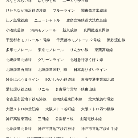
みなとみらい線
ゆりかもめ
ユーカリが丘線
ひたちなか海浜鉄道湊線
ブルーライン
関東鉄道常総線
江ノ島電鉄線
ニューシャトル
鹿島臨海鉄道大洗鹿島線
小湊鉄道線
湘南モノレール
新京成線
真岡鐵道真岡線
千葉都市モノレール１号線
千葉都市モノレール２号線
流鉄流山線
多摩モノレール
東京モノレール
りんかい線
東葉高速線
北総鉄道北総線
グリーンライン
北越急行ほくほく線
北陸鉄道石川線
北陸鉄道浅野川線
日本海ひすいライン
妙高はねうまライン
IRいしかわ鉄道線
東海交通事業城北線
愛知環状鉄道線
リニモ
名古屋市営地下鉄東山線
名古屋市営地下鉄名港線
豊橋鉄道東田本線
北大阪急行電鉄
大阪メトロ御堂筋線
大阪メトロ谷町線
大阪メトロ四つ橋線
神戸高速東西線
三田線
公園都市線
山陽電鉄本線
北条鉄道北条線
神戸市営地下鉄西神線
神戸市営地下鉄山手線