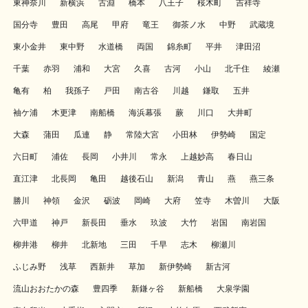
東神奈川
新横浜
古淵
橋本
八王子
桜木町
吉祥寺
国分寺
豊田
高尾
甲府
竜王
御茶ノ水
中野
武蔵境
東小金井
東中野
水道橋
両国
錦糸町
平井
津田沼
千葉
赤羽
浦和
大宮
久喜
古河
小山
北千住
綾瀬
亀有
柏
我孫子
戸田
南古谷
川越
鎌取
五井
袖ケ浦
木更津
南船橋
海浜幕張
蕨
川口
大井町
大森
蒲田
瓜連
静
常陸大宮
小田林
伊勢崎
国定
六日町
浦佐
長岡
小井川
常永
上越妙高
春日山
直江津
北長岡
亀田
越後石山
新潟
青山
燕
燕三条
勝川
神領
金沢
砺波
岡崎
大府
笠寺
木曽川
大阪
六甲道
神戸
新長田
垂水
玖波
大竹
岩国
南岩国
柳井港
柳井
北新地
三田
千早
志木
柳瀬川
ふじみ野
浅草
西新井
草加
新伊勢崎
新古河
流山おおたかの森
豊四季
新鎌ヶ谷
新船橋
大泉学園