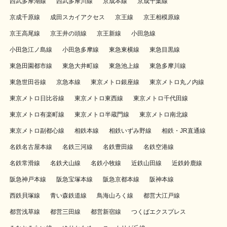
西武多摩湖線
西武多摩川線
京成本線
京成千葉線
京成千原線
成田スカイアクセス
京王線
京王相模原線
京王高尾線
京王井の頭線
京王新線
小田急線
小田急江ノ島線
小田急多摩線
東急東横線
東急目黒線
東急田園都市線
東急大井町線
東急池上線
東急多摩川線
東急世田谷線
京急本線
東京メトロ銀座線
東京メトロ丸ノ内線
東京メトロ日比谷線
東京メトロ東西線
東京メトロ千代田線
東京メトロ有楽町線
東京メトロ半蔵門線
東京メトロ南北線
東京メトロ副都心線
相鉄本線
相鉄いずみ野線
相鉄・JR直通線
名鉄名古屋本線
名鉄三河線
名鉄豊田線
名鉄空港線
名鉄常滑線
名鉄犬山線
名鉄小牧線
近鉄山田線
近鉄鈴鹿線
阪急神戸本線
阪急宝塚本線
阪急京都本線
阪神本線
西鉄貝塚線
青い森鉄道線
鳥海山ろく線
都営大江戸線
都営浅草線
都営三田線
都営新宿線
つくばエクスプレス