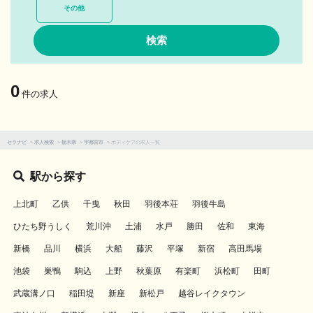
その他
0
件の求人
セラナビ
>
求人検索
>
栃木県
>
宇都宮市
>
ボディケアの求人一覧
駅から探す
上北町
乙供
千曳
秋田
羽後本荘
羽後牛島
ひたち野うしく
荒川沖
土浦
水戸
勝田
佐和
東海
新橋
品川
横浜
大船
藤沢
平塚
新宿
高田馬場
池袋
巣鴨
駒込
上野
秋葉原
有楽町
浜松町
田町
武蔵溝ノ口
稲田堤
新座
新松戸
越谷レイクタウン