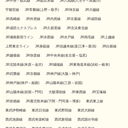
JR中央・総武線
JR総武本線
JR八高線(八王子～高麗川)
宇都宮線
JR常磐線(上野～取手)
JR埼京線
JR川越線
JR高崎線
JR外房線
JR内房線
JR京葉線
JR成田線
JR成田エクスプレス
JR久留里線
JR京浜東北線
JR湘南新宿ライン
JR水郡線
JR水戸線
JR両毛線
JR上越線
上野東京ライン
JR身延線
JR信越本線(直江津～新潟)
JR白新線
JR越後線
JR弥彦線
JR中央本線(名古屋～塩尻)
JR北陸本線(米原～金沢)
JR城端線
JR東海道本線(浜松～岐阜)
JR武豊線
JR京都線
JR神戸線(大阪～神戸)
JR神戸線(神戸～姫路)
JR山陽本線(三原～岩国)
JR山陽本線(岩国～門司)
大阪環状線
JR東西線
JR宝塚線
JR岩徳線
JR鹿児島本線(下関・門司港～博多)
東武東上線
東武伊勢崎線
東武日光線
東武野田線
東武大師線
西武池袋線
西武有楽町線
西武新宿線
西武国分寺線