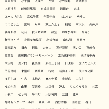
東久留米
小手指
入間市
所沢
小竹向原
西武新宿
上石神井
船橋競馬場
京成津田沼
勝田台
志津
ユーカリが丘
京成千葉
千葉中央
ちはら台
八幡山
つつじヶ丘
柴崎
府中
京王八王子
稲城
南大沢
高井戸
新線新宿
初台
代々木八幡
経堂
和泉多摩川
百合ヶ丘
新百合ヶ丘
小田急相模原
相武台前
南林間
五月台
田園調布
日吉
綱島
大倉山
三軒茶屋
溝の口
宮崎台
青葉台
南町田グランベリーパーク
京急東神奈川
横須賀中央
末広町
虎ノ門
後楽園
新宿三丁目
日比谷
虎ノ門ヒルズ
門前仲町
東陽町
西葛西
行徳
新御茶ノ水
代々木公園
江戸川橋
住吉
本駒込
麻布十番
東新宿
二俣川
ゆめが丘
山王
新川橋
上挙母
浄水
りんくう常滑
柏森
小牧口
松ヶ崎
平田町
大阪梅田
三国
豊中
尼崎センタープール前
西鉄千早
西鉄香椎
薬師堂
春日