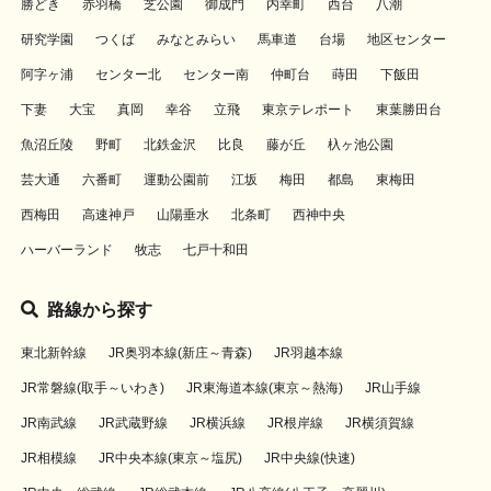
勝どき
赤羽橋
芝公園
御成門
内幸町
西台
八潮
研究学園
つくば
みなとみらい
馬車道
台場
地区センター
阿字ヶ浦
センター北
センター南
仲町台
蒔田
下飯田
下妻
大宝
真岡
幸谷
立飛
東京テレポート
東葉勝田台
魚沼丘陵
野町
北鉄金沢
比良
藤が丘
杁ヶ池公園
芸大通
六番町
運動公園前
江坂
梅田
都島
東梅田
西梅田
高速神戸
山陽垂水
北条町
西神中央
ハーバーランド
牧志
七戸十和田
路線から探す
東北新幹線
JR奥羽本線(新庄～青森)
JR羽越本線
JR常磐線(取手～いわき)
JR東海道本線(東京～熱海)
JR山手線
JR南武線
JR武蔵野線
JR横浜線
JR根岸線
JR横須賀線
JR相模線
JR中央本線(東京～塩尻)
JR中央線(快速)