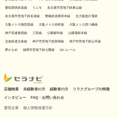
愛知環状鉄道線
リニモ
名古屋市営地下鉄東山線
名古屋市営地下鉄名港線
豊橋鉄道東田本線
北大阪急行電鉄
大阪メトロ御堂筋線
大阪メトロ谷町線
大阪メトロ四つ橋線
神戸高速東西線
三田線
公園都市線
山陽電鉄本線
北条鉄道北条線
神戸市営地下鉄西神線
神戸市営地下鉄山手線
夢かもめ
福岡市営地下鉄七隈線
ゆいレール
店舗検索
未経験者の方
経験者の方
リラクグループの特徴
インタビュー
FAQ・お問い合わせ
運営企業
個人情報保護方針