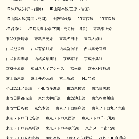
JR神戸線(神戸～姫路)
JR山陽本線(三原～岩国)
JR山陽本線(岩国～門司)
大阪環状線
JR東西線
JR宝塚線
JR岩徳線
JR鹿児島本線(下関・門司港～博多)
東武東上線
東武伊勢崎線
東武日光線
東武野田線
東武大師線
西武池袋線
西武有楽町線
西武新宿線
西武国分寺線
西武多摩湖線
西武多摩川線
京成本線
京成千葉線
京成千原線
成田スカイアクセス
京王線
京王相模原線
京王高尾線
京王井の頭線
京王新線
小田急線
小田急江ノ島線
小田急多摩線
東急東横線
東急目黒線
東急田園都市線
東急大井町線
東急池上線
東急多摩川線
東急世田谷線
京急本線
東京メトロ銀座線
東京メトロ丸ノ内線
東京メトロ日比谷線
東京メトロ東西線
東京メトロ千代田線
東京メトロ有楽町線
東京メトロ半蔵門線
東京メトロ南北線
東京メトロ副都心線
相鉄本線
相鉄いずみ野線
相鉄・JR直通線