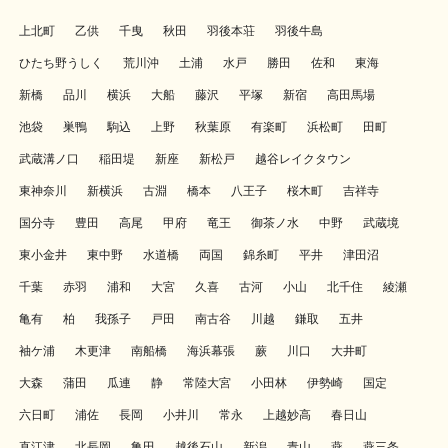
上北町
乙供
千曳
秋田
羽後本荘
羽後牛島
ひたち野うしく
荒川沖
土浦
水戸
勝田
佐和
東海
新橋
品川
横浜
大船
藤沢
平塚
新宿
高田馬場
池袋
巣鴨
駒込
上野
秋葉原
有楽町
浜松町
田町
武蔵溝ノ口
稲田堤
新座
新松戸
越谷レイクタウン
東神奈川
新横浜
古淵
橋本
八王子
桜木町
吉祥寺
国分寺
豊田
高尾
甲府
竜王
御茶ノ水
中野
武蔵境
東小金井
東中野
水道橋
両国
錦糸町
平井
津田沼
千葉
赤羽
浦和
大宮
久喜
古河
小山
北千住
綾瀬
亀有
柏
我孫子
戸田
南古谷
川越
鎌取
五井
袖ケ浦
木更津
南船橋
海浜幕張
蕨
川口
大井町
大森
蒲田
瓜連
静
常陸大宮
小田林
伊勢崎
国定
六日町
浦佐
長岡
小井川
常永
上越妙高
春日山
直江津
北長岡
亀田
越後石山
新潟
青山
燕
燕三条