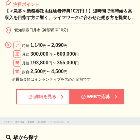
注目ポイント
【＜急募＞業務委託＆経験者特典10万円！】短時間で高時給＆高
収入を目指す方に響く、ライフワークに合わせた働き方を提案し
ます！
愛知県春日井市 (神領駅 車10分)
1,140
2,090
ア
時給
円〜
円
300,000
600,000
正
月給
円〜
円
193,800
355,000
契
月給
円〜
円
2,500
4,500
業
歩合
円〜
円
※最高金額はインセンティブを含めた金額です
詳細を見る
WEBで応募
セラナビ
>
求人検索
>
愛知県
>
春日井市
>
タイ古式の求人一覧
駅から探す