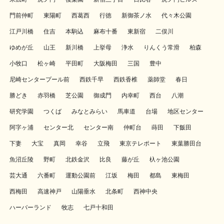
門前仲町
東陽町
西葛西
行徳
新御茶ノ水
代々木公園
江戸川橋
住吉
本駒込
麻布十番
東新宿
二俣川
ゆめが丘
山王
新川橋
上挙母
浄水
りんくう常滑
柏森
小牧口
松ヶ崎
平田町
大阪梅田
三国
豊中
尼崎センタープール前
西鉄千早
西鉄香椎
薬師堂
春日
勝どき
赤羽橋
芝公園
御成門
内幸町
西台
八潮
研究学園
つくば
みなとみらい
馬車道
台場
地区センター
阿字ヶ浦
センター北
センター南
仲町台
蒔田
下飯田
下妻
大宝
真岡
幸谷
立飛
東京テレポート
東葉勝田台
魚沼丘陵
野町
北鉄金沢
比良
藤が丘
杁ヶ池公園
芸大通
六番町
運動公園前
江坂
梅田
都島
東梅田
西梅田
高速神戸
山陽垂水
北条町
西神中央
ハーバーランド
牧志
七戸十和田