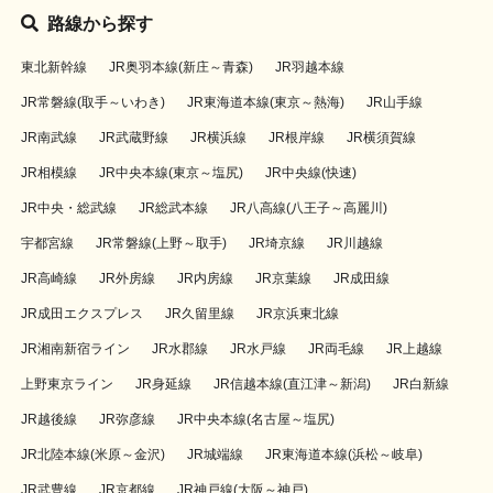
路線から探す
東北新幹線
JR奥羽本線(新庄～青森)
JR羽越本線
JR常磐線(取手～いわき)
JR東海道本線(東京～熱海)
JR山手線
JR南武線
JR武蔵野線
JR横浜線
JR根岸線
JR横須賀線
JR相模線
JR中央本線(東京～塩尻)
JR中央線(快速)
JR中央・総武線
JR総武本線
JR八高線(八王子～高麗川)
宇都宮線
JR常磐線(上野～取手)
JR埼京線
JR川越線
JR高崎線
JR外房線
JR内房線
JR京葉線
JR成田線
JR成田エクスプレス
JR久留里線
JR京浜東北線
JR湘南新宿ライン
JR水郡線
JR水戸線
JR両毛線
JR上越線
上野東京ライン
JR身延線
JR信越本線(直江津～新潟)
JR白新線
JR越後線
JR弥彦線
JR中央本線(名古屋～塩尻)
JR北陸本線(米原～金沢)
JR城端線
JR東海道本線(浜松～岐阜)
JR武豊線
JR京都線
JR神戸線(大阪～神戸)