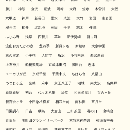
勝川
神領
金沢
砺波
岡崎
大府
笠寺
木曽川
大阪
六甲道
神戸
新長田
垂水
玖波
大竹
岩国
南岩国
柳井港
柳井
北新地
三田
千早
志木
柳瀬川
ふじみ野
浅草
西新井
草加
新伊勢崎
新古河
流山おおたかの森
豊四季
新鎌ヶ谷
新船橋
大泉学園
東久留米
小手指
入間市
所沢
小竹向原
西武新宿
上石神井
船橋競馬場
京成津田沼
勝田台
志津
ユーカリが丘
京成千葉
千葉中央
ちはら台
八幡山
つつじヶ丘
柴崎
府中
京王八王子
稲城
南大沢
高井戸
新線新宿
初台
代々木八幡
経堂
和泉多摩川
百合ヶ丘
新百合ヶ丘
小田急相模原
相武台前
南林間
五月台
田園調布
日吉
綱島
大倉山
三軒茶屋
溝の口
宮崎台
青葉台
南町田グランベリーパーク
京急東神奈川
横須賀中央
末広町
虎ノ門
後楽園
新宿三丁目
日比谷
虎ノ門ヒルズ