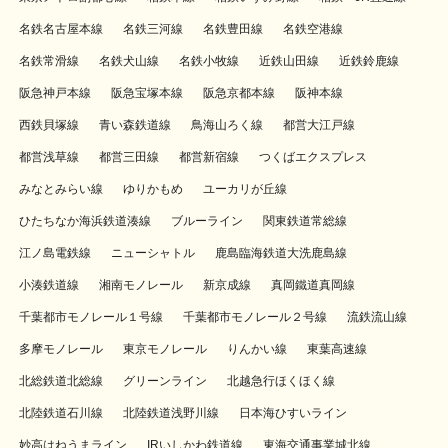
名鉄名古屋本線
名鉄三河線
名鉄豊田線
名鉄空港線
名鉄常滑線
名鉄犬山線
名鉄小牧線
近鉄山田線
近鉄鈴鹿線
阪急神戸本線
阪急宝塚本線
阪急京都本線
阪神本線
西鉄貝塚線
青い森鉄道線
鳥海山ろく線
都営大江戸線
都営浅草線
都営三田線
都営新宿線
つくばエクスプレス
みなとみらい線
ゆりかもめ
ユーカリが丘線
ひたちなか海浜鉄道湊線
ブルーライン
関東鉄道常総線
江ノ島電鉄線
ニューシャトル
鹿島臨海鉄道大洗鹿島線
小湊鉄道線
湘南モノレール
新京成線
真岡鐵道真岡線
千葉都市モノレール１号線
千葉都市モノレール２号線
流鉄流山線
多摩モノレール
東京モノレール
りんかい線
東葉高速線
北総鉄道北総線
グリーンライン
北越急行ほくほく線
北陸鉄道石川線
北陸鉄道浅野川線
日本海ひすいライン
妙高はねうまライン
IRいしかわ鉄道線
東海交通事業城北線