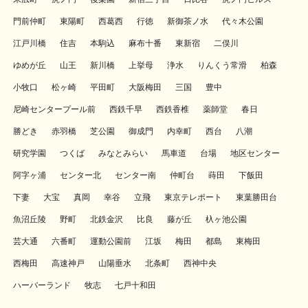
門前仲町
東陽町
西葛西
行徳
新御茶ノ水
代々木公園
江戸川橋
住吉
本駒込
麻布十番
東新宿
二俣川
ゆめが丘
山王
新川橋
上挙母
浄水
りんくう常滑
柏森
小牧口
松ヶ崎
平田町
大阪梅田
三国
豊中
尼崎センタープール前
西鉄千早
西鉄香椎
薬師堂
春日
勝どき
赤羽橋
芝公園
御成門
内幸町
西台
八潮
研究学園
つくば
みなとみらい
馬車道
台場
地区センター
阿字ヶ浦
センター北
センター南
仲町台
蒔田
下飯田
下妻
大宝
真岡
幸谷
立飛
東京テレポート
東葉勝田台
魚沼丘陵
野町
北鉄金沢
比良
藤が丘
杁ヶ池公園
芸大通
六番町
運動公園前
江坂
梅田
都島
東梅田
西梅田
高速神戸
山陽垂水
北条町
西神中央
ハーバーランド
牧志
七戸十和田