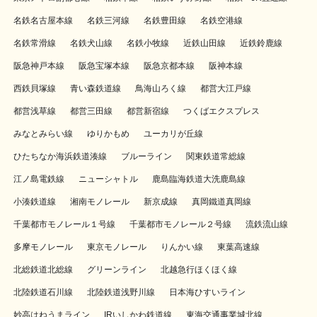
名鉄名古屋本線
名鉄三河線
名鉄豊田線
名鉄空港線
名鉄常滑線
名鉄犬山線
名鉄小牧線
近鉄山田線
近鉄鈴鹿線
阪急神戸本線
阪急宝塚本線
阪急京都本線
阪神本線
西鉄貝塚線
青い森鉄道線
鳥海山ろく線
都営大江戸線
都営浅草線
都営三田線
都営新宿線
つくばエクスプレス
みなとみらい線
ゆりかもめ
ユーカリが丘線
ひたちなか海浜鉄道湊線
ブルーライン
関東鉄道常総線
江ノ島電鉄線
ニューシャトル
鹿島臨海鉄道大洗鹿島線
小湊鉄道線
湘南モノレール
新京成線
真岡鐵道真岡線
千葉都市モノレール１号線
千葉都市モノレール２号線
流鉄流山線
多摩モノレール
東京モノレール
りんかい線
東葉高速線
北総鉄道北総線
グリーンライン
北越急行ほくほく線
北陸鉄道石川線
北陸鉄道浅野川線
日本海ひすいライン
妙高はねうまライン
IRいしかわ鉄道線
東海交通事業城北線