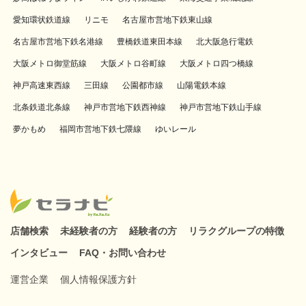
愛知環状鉄道線
リニモ
名古屋市営地下鉄東山線
名古屋市営地下鉄名港線
豊橋鉄道東田本線
北大阪急行電鉄
大阪メトロ御堂筋線
大阪メトロ谷町線
大阪メトロ四つ橋線
神戸高速東西線
三田線
公園都市線
山陽電鉄本線
北条鉄道北条線
神戸市営地下鉄西神線
神戸市営地下鉄山手線
夢かもめ
福岡市営地下鉄七隈線
ゆいレール
店舗検索
未経験者の方
経験者の方
リラクグループの特徴
インタビュー
FAQ・お問い合わせ
運営企業
個人情報保護方針