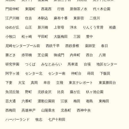
門前仲町
東陽町
西葛西
行徳
新御茶ノ水
代々木公園
江戸川橋
住吉
本駒込
麻布十番
東新宿
二俣川
ゆめが丘
山王
新川橋
上挙母
浄水
りんくう常滑
柏森
小牧口
松ヶ崎
平田町
大阪梅田
三国
豊中
尼崎センタープール前
西鉄千早
西鉄香椎
薬師堂
春日
勝どき
赤羽橋
芝公園
御成門
内幸町
西台
八潮
研究学園
つくば
みなとみらい
馬車道
台場
地区センター
阿字ヶ浦
センター北
センター南
仲町台
蒔田
下飯田
下妻
大宝
真岡
幸谷
立飛
東京テレポート
東葉勝田台
魚沼丘陵
野町
北鉄金沢
比良
藤が丘
杁ヶ池公園
芸大通
六番町
運動公園前
江坂
梅田
都島
東梅田
西梅田
高速神戸
山陽垂水
北条町
西神中央
ハーバーランド
牧志
七戸十和田