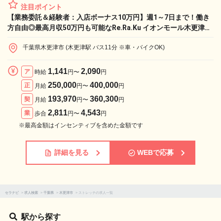
注目ポイント
【業務委託＆経験者：入店ボーナス10万円】週1～7日まで！働き
方自由◎最高月収50万円も可能なRe.Ra.Ku イオンモール木更津店
で、憧れのライフワークと収入実現！
千葉県木更津市 (木更津駅 バス11分 ※車・バイクOK)
1,141
2,090
ア
時給
円〜
円
250,000
400,000
正
月給
円〜
円
193,970
360,300
契
月給
円〜
円
2,811
4,543
業
歩合
円〜
円
※最高金額はインセンティブを含めた金額です
詳細を見る
WEBで応募
セラナビ
>
求人検索
>
千葉県
>
木更津市
>
ストレッチの求人一覧
駅から探す