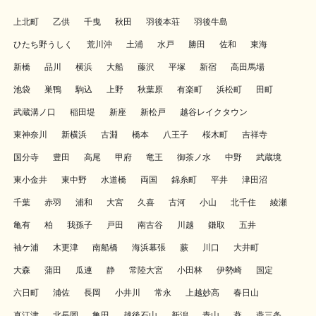
上北町
乙供
千曳
秋田
羽後本荘
羽後牛島
ひたち野うしく
荒川沖
土浦
水戸
勝田
佐和
東海
新橋
品川
横浜
大船
藤沢
平塚
新宿
高田馬場
池袋
巣鴨
駒込
上野
秋葉原
有楽町
浜松町
田町
武蔵溝ノ口
稲田堤
新座
新松戸
越谷レイクタウン
東神奈川
新横浜
古淵
橋本
八王子
桜木町
吉祥寺
国分寺
豊田
高尾
甲府
竜王
御茶ノ水
中野
武蔵境
東小金井
東中野
水道橋
両国
錦糸町
平井
津田沼
千葉
赤羽
浦和
大宮
久喜
古河
小山
北千住
綾瀬
亀有
柏
我孫子
戸田
南古谷
川越
鎌取
五井
袖ケ浦
木更津
南船橋
海浜幕張
蕨
川口
大井町
大森
蒲田
瓜連
静
常陸大宮
小田林
伊勢崎
国定
六日町
浦佐
長岡
小井川
常永
上越妙高
春日山
直江津
北長岡
亀田
越後石山
新潟
青山
燕
燕三条