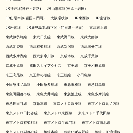
JR神戸線(神戸～姫路)
JR山陽本線(三原～岩国)
JR山陽本線(岩国～門司)
大阪環状線
JR東西線
JR宝塚線
JR岩徳線
JR鹿児島本線(下関・門司港～博多)
東武東上線
東武伊勢崎線
東武日光線
東武野田線
東武大師線
西武池袋線
西武有楽町線
西武新宿線
西武国分寺線
西武多摩湖線
西武多摩川線
京成本線
京成千葉線
京成千原線
成田スカイアクセス
京王線
京王相模原線
京王高尾線
京王井の頭線
京王新線
小田急線
小田急江ノ島線
小田急多摩線
東急東横線
東急目黒線
東急田園都市線
東急大井町線
東急池上線
東急多摩川線
東急世田谷線
京急本線
東京メトロ銀座線
東京メトロ丸ノ内線
東京メトロ日比谷線
東京メトロ東西線
東京メトロ千代田線
東京メトロ有楽町線
東京メトロ半蔵門線
東京メトロ南北線
東京メトロ副都心線
相鉄本線
相鉄いずみ野線
相鉄・JR直通線