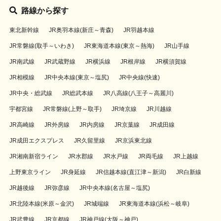
路線から探す
東北新幹線
JR奥羽本線(新庄～青森)
JR羽越本線
JR常磐線(取手～いわき)
JR東海道本線(東京～熱海)
JR山手線
JR南武線
JR武蔵野線
JR横浜線
JR根岸線
JR横須賀線
JR相模線
JR中央本線(東京～塩尻)
JR中央線(快速)
JR中央・総武線
JR総武本線
JR八高線(八王子～高麗川)
宇都宮線
JR常磐線(上野～取手)
JR埼京線
JR川越線
JR高崎線
JR外房線
JR内房線
JR京葉線
JR成田線
JR成田エクスプレス
JR久留里線
JR京浜東北線
JR湘南新宿ライン
JR水郡線
JR水戸線
JR両毛線
JR上越線
上野東京ライン
JR身延線
JR信越本線(直江津～新潟)
JR白新線
JR越後線
JR弥彦線
JR中央本線(名古屋～塩尻)
JR北陸本線(米原～金沢)
JR城端線
JR東海道本線(浜松～岐阜)
JR武豊線
JR京都線
JR神戸線(大阪～神戸)