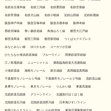
名鉄名古屋本線
名鉄三河線
名鉄豊田線
名鉄空港線
名鉄常滑線
名鉄犬山線
名鉄小牧線
近鉄山田線
近鉄鈴鹿線
阪急神戸本線
阪急宝塚本線
阪急京都本線
阪神本線
西鉄貝塚線
青い森鉄道線
鳥海山ろく線
都営大江戸線
都営浅草線
都営三田線
都営新宿線
つくばエクスプレス
みなとみらい線
ゆりかもめ
ユーカリが丘線
ひたちなか海浜鉄道湊線
ブルーライン
関東鉄道常総線
江ノ島電鉄線
ニューシャトル
鹿島臨海鉄道大洗鹿島線
小湊鉄道線
湘南モノレール
新京成線
真岡鐵道真岡線
千葉都市モノレール１号線
千葉都市モノレール２号線
流鉄流山線
多摩モノレール
東京モノレール
りんかい線
東葉高速線
北総鉄道北総線
グリーンライン
北越急行ほくほく線
北陸鉄道石川線
北陸鉄道浅野川線
日本海ひすいライン
妙高はねうまライン
IRいしかわ鉄道線
東海交通事業城北線