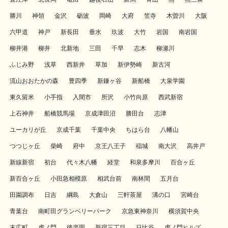
勝川
神領
金沢
砺波
岡崎
大府
笠寺
木曽川
大阪
六甲道
神戸
新長田
垂水
玖波
大竹
岩国
南岩国
柳井港
柳井
北新地
三田
千早
志木
柳瀬川
ふじみ野
浅草
西新井
草加
新伊勢崎
新古河
流山おおたかの森
豊四季
新鎌ヶ谷
新船橋
大泉学園
東久留米
小手指
入間市
所沢
小竹向原
西武新宿
上石神井
船橋競馬場
京成津田沼
勝田台
志津
ユーカリが丘
京成千葉
千葉中央
ちはら台
八幡山
つつじヶ丘
柴崎
府中
京王八王子
稲城
南大沢
高井戸
新線新宿
初台
代々木八幡
経堂
和泉多摩川
百合ヶ丘
新百合ヶ丘
小田急相模原
相武台前
南林間
五月台
田園調布
日吉
綱島
大倉山
三軒茶屋
溝の口
宮崎台
青葉台
南町田グランベリーパーク
京急東神奈川
横須賀中央
末広町
虎ノ門
後楽園
新宿三丁目
日比谷
虎ノ門ヒルズ