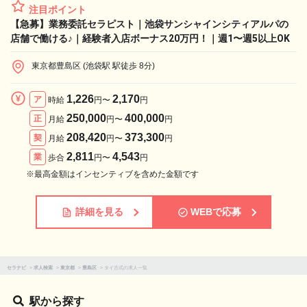
注目ポイント
【急募】業務委託セラピスト｜池袋サンシャインシティアルパの
店舗で働ける♪｜経験者入店ボーナス20万円！｜週1〜週5以上OK
東京都豊島区 (池袋駅 駅徒歩 8分)
1,226
2,170
ア
時給
円〜
円
250,000
400,000
正
月給
円〜
円
208,420
373,300
契
月給
円〜
円
2,811
4,543
業
歩合
円〜
円
※最高金額はインセンティブを含めた金額です
詳細を見る
WEBで応募
セラナビ
>
求人検索
>
東京都
>
豊島区
>
タイ古式の求人一覧
駅から探す