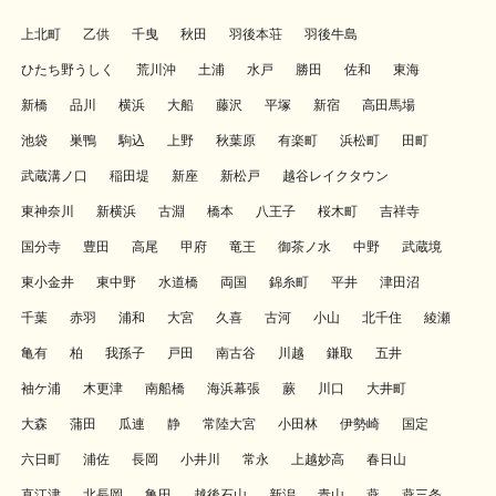
上北町
乙供
千曳
秋田
羽後本荘
羽後牛島
ひたち野うしく
荒川沖
土浦
水戸
勝田
佐和
東海
新橋
品川
横浜
大船
藤沢
平塚
新宿
高田馬場
池袋
巣鴨
駒込
上野
秋葉原
有楽町
浜松町
田町
武蔵溝ノ口
稲田堤
新座
新松戸
越谷レイクタウン
東神奈川
新横浜
古淵
橋本
八王子
桜木町
吉祥寺
国分寺
豊田
高尾
甲府
竜王
御茶ノ水
中野
武蔵境
東小金井
東中野
水道橋
両国
錦糸町
平井
津田沼
千葉
赤羽
浦和
大宮
久喜
古河
小山
北千住
綾瀬
亀有
柏
我孫子
戸田
南古谷
川越
鎌取
五井
袖ケ浦
木更津
南船橋
海浜幕張
蕨
川口
大井町
大森
蒲田
瓜連
静
常陸大宮
小田林
伊勢崎
国定
六日町
浦佐
長岡
小井川
常永
上越妙高
春日山
直江津
北長岡
亀田
越後石山
新潟
青山
燕
燕三条