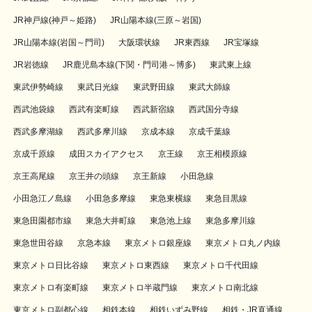
JR神戸線(神戸～姫路)
JR山陽本線(三原～岩国)
JR山陽本線(岩国～門司)
大阪環状線
JR東西線
JR宝塚線
JR岩徳線
JR鹿児島本線(下関・門司港～博多)
東武東上線
東武伊勢崎線
東武日光線
東武野田線
東武大師線
西武池袋線
西武有楽町線
西武新宿線
西武国分寺線
西武多摩湖線
西武多摩川線
京成本線
京成千葉線
京成千原線
成田スカイアクセス
京王線
京王相模原線
京王高尾線
京王井の頭線
京王新線
小田急線
小田急江ノ島線
小田急多摩線
東急東横線
東急目黒線
東急田園都市線
東急大井町線
東急池上線
東急多摩川線
東急世田谷線
京急本線
東京メトロ銀座線
東京メトロ丸ノ内線
東京メトロ日比谷線
東京メトロ東西線
東京メトロ千代田線
東京メトロ有楽町線
東京メトロ半蔵門線
東京メトロ南北線
東京メトロ副都心線
相鉄本線
相鉄いずみ野線
相鉄・JR直通線