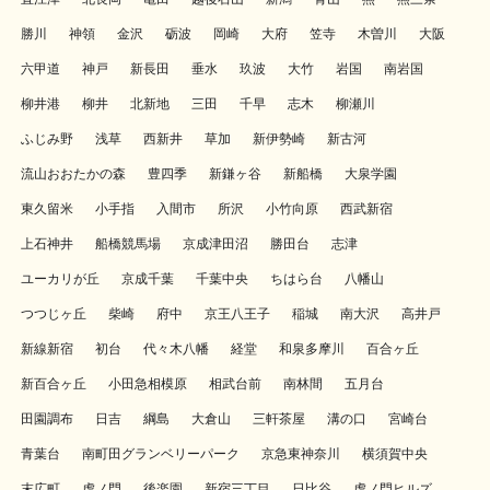
勝川
神領
金沢
砺波
岡崎
大府
笠寺
木曽川
大阪
六甲道
神戸
新長田
垂水
玖波
大竹
岩国
南岩国
柳井港
柳井
北新地
三田
千早
志木
柳瀬川
ふじみ野
浅草
西新井
草加
新伊勢崎
新古河
流山おおたかの森
豊四季
新鎌ヶ谷
新船橋
大泉学園
東久留米
小手指
入間市
所沢
小竹向原
西武新宿
上石神井
船橋競馬場
京成津田沼
勝田台
志津
ユーカリが丘
京成千葉
千葉中央
ちはら台
八幡山
つつじヶ丘
柴崎
府中
京王八王子
稲城
南大沢
高井戸
新線新宿
初台
代々木八幡
経堂
和泉多摩川
百合ヶ丘
新百合ヶ丘
小田急相模原
相武台前
南林間
五月台
田園調布
日吉
綱島
大倉山
三軒茶屋
溝の口
宮崎台
青葉台
南町田グランベリーパーク
京急東神奈川
横須賀中央
末広町
虎ノ門
後楽園
新宿三丁目
日比谷
虎ノ門ヒルズ