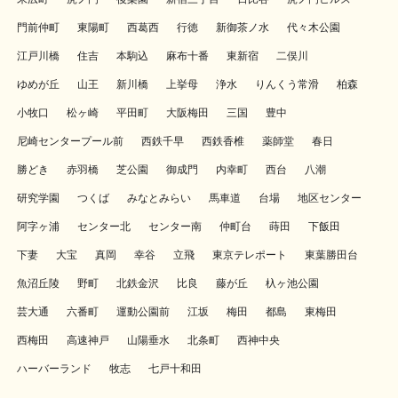
門前仲町
東陽町
西葛西
行徳
新御茶ノ水
代々木公園
江戸川橋
住吉
本駒込
麻布十番
東新宿
二俣川
ゆめが丘
山王
新川橋
上挙母
浄水
りんくう常滑
柏森
小牧口
松ヶ崎
平田町
大阪梅田
三国
豊中
尼崎センタープール前
西鉄千早
西鉄香椎
薬師堂
春日
勝どき
赤羽橋
芝公園
御成門
内幸町
西台
八潮
研究学園
つくば
みなとみらい
馬車道
台場
地区センター
阿字ヶ浦
センター北
センター南
仲町台
蒔田
下飯田
下妻
大宝
真岡
幸谷
立飛
東京テレポート
東葉勝田台
魚沼丘陵
野町
北鉄金沢
比良
藤が丘
杁ヶ池公園
芸大通
六番町
運動公園前
江坂
梅田
都島
東梅田
西梅田
高速神戸
山陽垂水
北条町
西神中央
ハーバーランド
牧志
七戸十和田