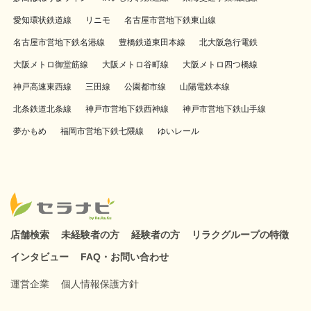
愛知環状鉄道線
リニモ
名古屋市営地下鉄東山線
名古屋市営地下鉄名港線
豊橋鉄道東田本線
北大阪急行電鉄
大阪メトロ御堂筋線
大阪メトロ谷町線
大阪メトロ四つ橋線
神戸高速東西線
三田線
公園都市線
山陽電鉄本線
北条鉄道北条線
神戸市営地下鉄西神線
神戸市営地下鉄山手線
夢かもめ
福岡市営地下鉄七隈線
ゆいレール
店舗検索
未経験者の方
経験者の方
リラクグループの特徴
インタビュー
FAQ・お問い合わせ
運営企業
個人情報保護方針