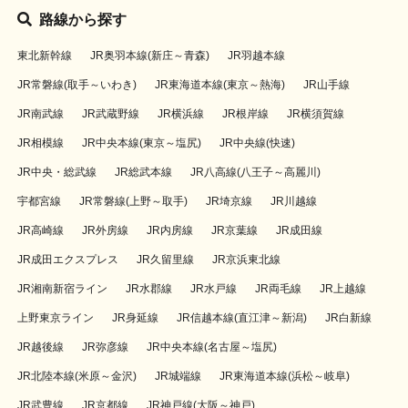
路線から探す
東北新幹線
JR奥羽本線(新庄～青森)
JR羽越本線
JR常磐線(取手～いわき)
JR東海道本線(東京～熱海)
JR山手線
JR南武線
JR武蔵野線
JR横浜線
JR根岸線
JR横須賀線
JR相模線
JR中央本線(東京～塩尻)
JR中央線(快速)
JR中央・総武線
JR総武本線
JR八高線(八王子～高麗川)
宇都宮線
JR常磐線(上野～取手)
JR埼京線
JR川越線
JR高崎線
JR外房線
JR内房線
JR京葉線
JR成田線
JR成田エクスプレス
JR久留里線
JR京浜東北線
JR湘南新宿ライン
JR水郡線
JR水戸線
JR両毛線
JR上越線
上野東京ライン
JR身延線
JR信越本線(直江津～新潟)
JR白新線
JR越後線
JR弥彦線
JR中央本線(名古屋～塩尻)
JR北陸本線(米原～金沢)
JR城端線
JR東海道本線(浜松～岐阜)
JR武豊線
JR京都線
JR神戸線(大阪～神戸)