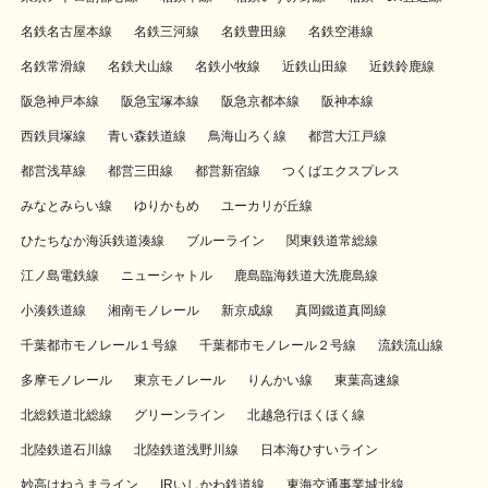
名鉄名古屋本線
名鉄三河線
名鉄豊田線
名鉄空港線
名鉄常滑線
名鉄犬山線
名鉄小牧線
近鉄山田線
近鉄鈴鹿線
阪急神戸本線
阪急宝塚本線
阪急京都本線
阪神本線
西鉄貝塚線
青い森鉄道線
鳥海山ろく線
都営大江戸線
都営浅草線
都営三田線
都営新宿線
つくばエクスプレス
みなとみらい線
ゆりかもめ
ユーカリが丘線
ひたちなか海浜鉄道湊線
ブルーライン
関東鉄道常総線
江ノ島電鉄線
ニューシャトル
鹿島臨海鉄道大洗鹿島線
小湊鉄道線
湘南モノレール
新京成線
真岡鐵道真岡線
千葉都市モノレール１号線
千葉都市モノレール２号線
流鉄流山線
多摩モノレール
東京モノレール
りんかい線
東葉高速線
北総鉄道北総線
グリーンライン
北越急行ほくほく線
北陸鉄道石川線
北陸鉄道浅野川線
日本海ひすいライン
妙高はねうまライン
IRいしかわ鉄道線
東海交通事業城北線