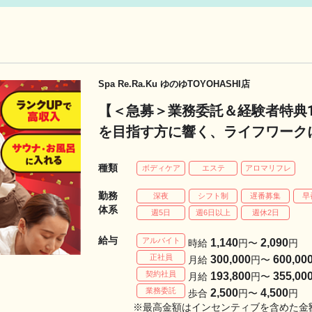
Spa Re.Ra.Ku ゆのゆTOYOHASHI店
【＜急募＞業務委託＆経験者特典
を目指す方に響く、ライフワーク
種類
ボディケア
エステ
アロマリフレ
勤務
深夜
シフト制
遅番募集
早
体系
週5日
週6日以上
週休2日
給与
アルバイト
1,140
2,090
時給
円〜
円
正社員
300,000
600,00
月給
円〜
契約社員
193,800
355,00
月給
円〜
業務委託
2,500
4,500
歩合
円〜
円
※最高金額はインセンティブを含めた金