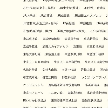
東北新幹線
JR奥羽本線(新庄～青森)
JR羽越本線
JR常
JR中央本線(東京～塩尻)
JR中央線(快速)
JR中央・総武線
JR内房線
JR京葉線
JR成田線
JR成田エクスプレス
JR信越本線(直江津～新潟)
JR白新線
JR越後線
JR弥彦
JR神戸線(大阪～神戸)
JR神戸線(神戸～姫路)
JR山陽本線(
東武東上線
東武伊勢崎線
東武日光線
東武野田線
東
京成千原線
成田スカイアクセス
京王線
京王相模原線
東急大井町線
東急池上線
東急多摩川線
東急世田谷線
東京メトロ有楽町線
東京メトロ半蔵門線
東京メトロ南北線
名鉄常滑線
名鉄犬山線
名鉄小牧線
近鉄山田線
近鉄
都営浅草線
都営三田線
都営新宿線
つくばエクスプレス
ニューシャトル
鹿島臨海鉄道大洗鹿島線
小湊鉄道線
湘
東京モノレール
りんかい線
東葉高速線
北総鉄道北総線
IRいしかわ鉄道線
東海交通事業城北線
愛知環状鉄道線