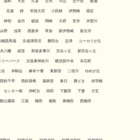
浦和
大宮
久喜
古河
小山
北千住
綾瀬
瓜連
静
常陸大宮
小田林
伊勢崎
国定
神領
金沢
砺波
岡崎
大府
笠寺
木曽川
み野
浅草
西新井
草加
新伊勢崎
新古河
船橋競馬場
京成津田沼
勝田台
志津
ユーカリが丘
木八幡
経堂
和泉多摩川
百合ヶ丘
新百合ヶ丘
ベリーパーク
京急東神奈川
横須賀中央
末広町
住吉
本駒込
麻布十番
東新宿
二俣川
ゆめが丘
西鉄千早
西鉄香椎
薬師堂
春日
勝どき
赤羽橋
センター南
仲町台
蒔田
下飯田
下妻
大宝
動公園前
江坂
梅田
都島
東梅田
西梅田