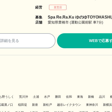
経営
直営店
Spa Re.Ra.Ku ゆのゆTOYOHASH
募集
店舗
愛知県豊橋市 (運動公園前駅 車7分)
詳細を見る
WEBで応募
ち野うしく
荒川沖
土浦
水戸
勝田
佐和
東海
新橋
品川
武蔵溝ノ口
稲田堤
新座
新松戸
越谷レイクタウン
東神奈川
新横浜