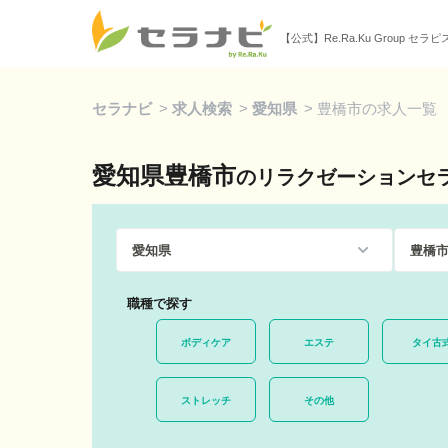
【公式】Re.Ra.Ku Group セラ
セラナビ
>
求人検索
>
愛知県
>
豊橋市の求人一覧
愛知県豊橋市
のリラクゼーションセ
職種で探す
ボディケア
エステ
タイ古
ストレッチ
その他