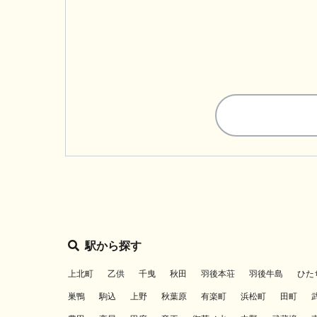
駅から探す
上北町
乙供
千曳
秋田
羽後本荘
羽後牛島
ひた
巣鴨
駒込
上野
秋葉原
有楽町
浜松町
田町