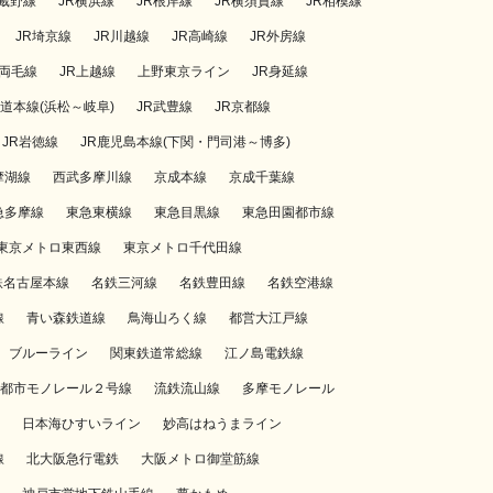
武蔵野線
JR横浜線
JR根岸線
JR横須賀線
JR相模線
JR埼京線
JR川越線
JR高崎線
JR外房線
R両毛線
JR上越線
上野東京ライン
JR身延線
海道本線(浜松～岐阜)
JR武豊線
JR京都線
JR岩徳線
JR鹿児島本線(下関・門司港～博多)
摩湖線
西武多摩川線
京成本線
京成千葉線
急多摩線
東急東横線
東急目黒線
東急田園都市線
東京メトロ東西線
東京メトロ千代田線
鉄名古屋本線
名鉄三河線
名鉄豊田線
名鉄空港線
線
青い森鉄道線
鳥海山ろく線
都営大江戸線
ブルーライン
関東鉄道常総線
江ノ島電鉄線
都市モノレール２号線
流鉄流山線
多摩モノレール
日本海ひすいライン
妙高はねうまライン
線
北大阪急行電鉄
大阪メトロ御堂筋線