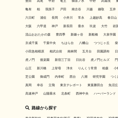
豊田
高尾
甲府
竜王
御茶ノ水
中野
武蔵境
亀有
柏
我孫子
戸田
南古谷
川越
鎌取
五井
六日町
浦佐
長岡
小井川
常永
上越妙高
春日山
大阪
六甲道
神戸
新長田
垂水
玖波
大竹
岩
流山おおたかの森
豊四季
新鎌ヶ谷
新船橋
大泉学園
京成千葉
千葉中央
ちはら台
八幡山
つつじヶ丘
柴
小田急相模原
相武台前
南林間
五月台
田園調布
日
虎ノ門
後楽園
新宿三丁目
日比谷
虎ノ門ヒルズ
門
山王
新川橋
上挙母
浄水
りんくう常滑
柏森
小
芝公園
御成門
内幸町
西台
八潮
研究学園
つく
真岡
幸谷
立飛
東京テレポート
東葉勝田台
魚沼丘
高速神戸
山陽垂水
北条町
西神中央
ハーバーランド
路線から探す