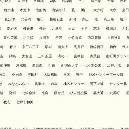
東小金井
東中野
水道橋
両国
錦糸町
平井
津田沼
千葉
赤羽
袖ケ浦
木更津
南船橋
海浜幕張
蕨
川口
大井町
大森
蒲田
直江津
北長岡
亀田
越後石山
新潟
青山
燕
燕三条
勝川
国
南岩国
柳井港
柳井
北新地
三田
千早
志木
柳瀬川
ふじ
東久留米
小手指
入間市
所沢
小竹向原
西武新宿
上石神井
崎
府中
京王八王子
稲城
南大沢
高井戸
新線新宿
初台
代々
吉
綱島
大倉山
三軒茶屋
溝の口
宮崎台
青葉台
南町田グラン
前仲町
東陽町
西葛西
行徳
新御茶ノ水
代々木公園
江戸川橋
牧口
松ヶ崎
平田町
大阪梅田
三国
豊中
尼崎センタープール前
ば
みなとみらい
馬車道
台場
地区センター
阿字ヶ浦
センター北
陵
野町
北鉄金沢
比良
藤が丘
杁ヶ池公園
芸大通
六番町
運
牧志
七戸十和田