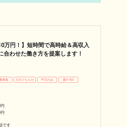
10万円！】短時間で高時給＆高収入
に合わせた働き方を提案します！
番募集
土日どちらか
平日のみ
週3~4日
0
円
0
円
額です