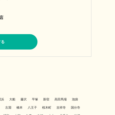
I店
する
横浜
大船
藤沢
平塚
新宿
高田馬場
池袋
古淵
橋本
八王子
桜木町
吉祥寺
国分寺