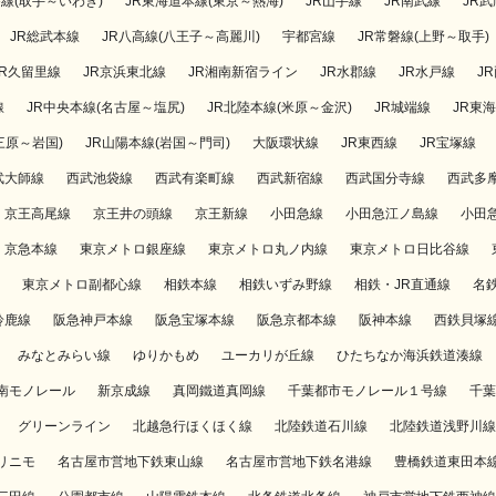
磐線(取手～いわき)
JR東海道本線(東京～熱海)
JR山手線
JR南武線
JR
JR総武本線
JR八高線(八王子～高麗川)
宇都宮線
JR常磐線(上野～取手)
JR久留里線
JR京浜東北線
JR湘南新宿ライン
JR水郡線
JR水戸線
J
線
JR中央本線(名古屋～塩尻)
JR北陸本線(米原～金沢)
JR城端線
JR東
三原～岩国)
JR山陽本線(岩国～門司)
大阪環状線
JR東西線
JR宝塚線
武大師線
西武池袋線
西武有楽町線
西武新宿線
西武国分寺線
西武多
京王高尾線
京王井の頭線
京王新線
小田急線
小田急江ノ島線
小田
京急本線
東京メトロ銀座線
東京メトロ丸ノ内線
東京メトロ日比谷線
東京メトロ副都心線
相鉄本線
相鉄いずみ野線
相鉄・JR直通線
名
鈴鹿線
阪急神戸本線
阪急宝塚本線
阪急京都本線
阪神本線
西鉄貝塚
みなとみらい線
ゆりかもめ
ユーカリが丘線
ひたちなか海浜鉄道湊線
南モノレール
新京成線
真岡鐵道真岡線
千葉都市モノレール１号線
千葉
グリーンライン
北越急行ほくほく線
北陸鉄道石川線
北陸鉄道浅野川線
リニモ
名古屋市営地下鉄東山線
名古屋市営地下鉄名港線
豊橋鉄道東田本