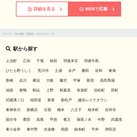
詳細を見る
WEBで応募
セラナビ
>
求人検索
>
愛知県
>
豊田市の求人一覧
駅から探す
上北町
乙供
千曳
秋田
羽後本荘
羽後牛島
ひたち野うしく
荒川沖
土浦
水戸
勝田
佐和
東海
新橋
品川
横浜
大船
藤沢
平塚
新宿
高田馬場
池袋
巣鴨
駒込
上野
秋葉原
有楽町
浜松町
田町
武蔵溝ノ口
稲田堤
新座
新松戸
越谷レイクタウン
東神奈川
新横浜
古淵
橋本
八王子
桜木町
吉祥寺
国分寺
豊田
高尾
甲府
竜王
御茶ノ水
中野
武蔵境
東小金井
東中野
水道橋
両国
錦糸町
平井
津田沼