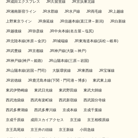
JR成田エクスプレス
JR久留里線
JR京浜東北線
JR湘南新宿ライン
JR水郡線
JR水戸線
JR両毛線
JR上越線
上野東京ライン
JR身延線
JR信越本線(直江津～新潟)
JR白新線
JR越後線
JR弥彦線
JR中央本線(名古屋～塩尻)
JR北陸本線(米原～金沢)
JR城端線
JR東海道本線(浜松～岐阜)
JR武豊線
JR京都線
JR神戸線(大阪～神戸)
JR神戸線(神戸～姫路)
JR山陽本線(三原～岩国)
JR山陽本線(岩国～門司)
大阪環状線
JR東西線
JR宝塚線
JR岩徳線
JR鹿児島本線(下関・門司港～博多)
東武東上線
東武伊勢崎線
東武日光線
東武野田線
東武大師線
西武池袋線
西武有楽町線
西武新宿線
西武国分寺線
西武多摩湖線
西武多摩川線
京成本線
京成千葉線
京成千原線
成田スカイアクセス
京王線
京王相模原線
京王高尾線
京王井の頭線
京王新線
小田急線