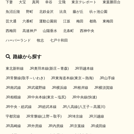
下妻
大宝
真岡
幸谷
立飛
東京テレポート
東葉勝田台
魚沼丘陵
野町
北鉄金沢
比良
藤が丘
杁ヶ池公園
芸大通
六番町
運動公園前
江坂
梅田
都島
東梅田
西梅田
高速神戸
山陽垂水
北条町
西神中央
ハーバーランド
牧志
七戸十和田
路線から探す
東北新幹線
JR奥羽本線(新庄～青森)
JR羽越本線
JR常磐線(取手～いわき)
JR東海道本線(東京～熱海)
JR山手線
JR南武線
JR武蔵野線
JR横浜線
JR根岸線
JR横須賀線
JR相模線
JR中央本線(東京～塩尻)
JR中央線(快速)
JR中央・総武線
JR総武本線
JR八高線(八王子～高麗川)
宇都宮線
JR常磐線(上野～取手)
JR埼京線
JR川越線
JR高崎線
JR外房線
JR内房線
JR京葉線
JR成田線