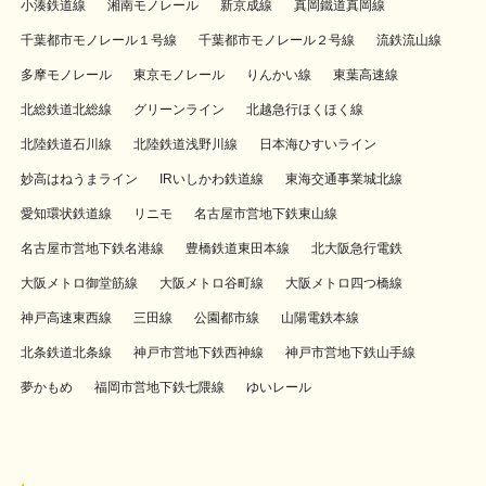
小湊鉄道線
湘南モノレール
新京成線
真岡鐵道真岡線
千葉都市モノレール１号線
千葉都市モノレール２号線
流鉄流山線
多摩モノレール
東京モノレール
りんかい線
東葉高速線
北総鉄道北総線
グリーンライン
北越急行ほくほく線
北陸鉄道石川線
北陸鉄道浅野川線
日本海ひすいライン
妙高はねうまライン
IRいしかわ鉄道線
東海交通事業城北線
愛知環状鉄道線
リニモ
名古屋市営地下鉄東山線
名古屋市営地下鉄名港線
豊橋鉄道東田本線
北大阪急行電鉄
大阪メトロ御堂筋線
大阪メトロ谷町線
大阪メトロ四つ橋線
神戸高速東西線
三田線
公園都市線
山陽電鉄本線
北条鉄道北条線
神戸市営地下鉄西神線
神戸市営地下鉄山手線
夢かもめ
福岡市営地下鉄七隈線
ゆいレール