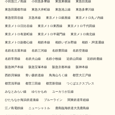
小田急江ノ島線
小田急多摩線
東急東横線
東急目黒線
東急田園都市線
東急大井町線
東急池上線
東急多摩川線
東急世田谷線
京急本線
東京メトロ銀座線
東京メトロ丸ノ内線
東京メトロ日比谷線
東京メトロ東西線
東京メトロ千代田線
東京メトロ有楽町線
東京メトロ半蔵門線
東京メトロ南北線
東京メトロ副都心線
相鉄本線
相鉄いずみ野線
相鉄・JR直通線
名鉄名古屋本線
名鉄三河線
名鉄豊田線
名鉄空港線
名鉄常滑線
名鉄犬山線
名鉄小牧線
近鉄山田線
近鉄鈴鹿線
阪急神戸本線
阪急宝塚本線
阪急京都本線
阪神本線
西鉄貝塚線
青い森鉄道線
鳥海山ろく線
都営大江戸線
都営浅草線
都営三田線
都営新宿線
つくばエクスプレス
みなとみらい線
ゆりかもめ
ユーカリが丘線
ひたちなか海浜鉄道湊線
ブルーライン
関東鉄道常総線
江ノ島電鉄線
ニューシャトル
鹿島臨海鉄道大洗鹿島線