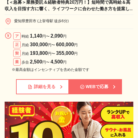
【＜急募＞業務委託＆経験者特典20万円！】短時間で高時給＆高
収入を目指す方に響く、ライフワークに合わせた働き方を提案し
ます！
愛知県豊田市 (上挙母駅 徒歩6分)
1,140
2,090
ア
時給
円〜
円
300,000
600,000
正
月給
円〜
円
193,800
355,000
契
月給
円〜
円
2,500
4,500
業
歩合
円〜
円
※最高金額はインセンティブを含めた金額です
詳細を見る
WEBで応募