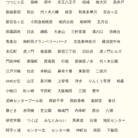
つつじヶ丘
柴崎
府中
京王八王子
稲城
南大沢
高井戸
新線新宿
初台
代々木八幡
経堂
和泉多摩川
百合ヶ丘
新百合ヶ丘
小田急相模原
相武台前
南林間
五月台
田園調布
日吉
綱島
大倉山
三軒茶屋
溝の口
宮崎台
青葉台
南町田グランベリーパーク
京急東神奈川
横須賀中央
末広町
虎ノ門
後楽園
新宿三丁目
日比谷
虎ノ門ヒルズ
門前仲町
東陽町
西葛西
行徳
新御茶ノ水
代々木公園
江戸川橋
住吉
本駒込
麻布十番
東新宿
二俣川
ゆめが丘
山王
新川橋
上挙母
浄水
りんくう常滑
柏森
小牧口
松ヶ崎
平田町
大阪梅田
三国
豊中
尼崎センタープール前
西鉄千早
西鉄香椎
薬師堂
春日
勝どき
赤羽橋
芝公園
御成門
内幸町
西台
八潮
研究学園
つくば
みなとみらい
馬車道
台場
地区センター
阿字ヶ浦
センター北
センター南
仲町台
蒔田
下飯田