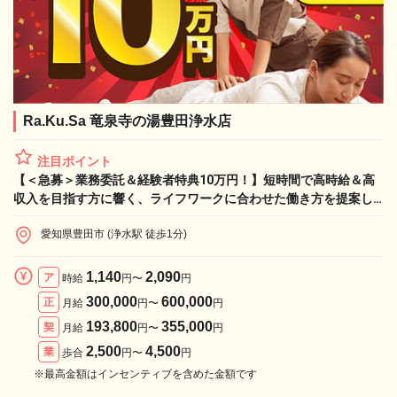
Ra.Ku.Sa 竜泉寺の湯豊田浄水店
注目ポイント
【＜急募＞業務委託＆経験者特典10万円！】短時間で高時給＆高
収入を目指す方に響く、ライフワークに合わせた働き方を提案し
ます！
愛知県豊田市 (浄水駅 徒歩1分)
1,140
2,090
ア
時給
円〜
円
300,000
600,000
正
月給
円〜
円
193,800
355,000
契
月給
円〜
円
2,500
4,500
業
歩合
円〜
円
※最高金額はインセンティブを含めた金額です