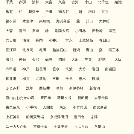
千葉
赤羽
浦和
大宮
久喜
古河
小山
北千住
綾瀬
亀有
柏
我孫子
戸田
南古谷
川越
鎌取
五井
袖ケ浦
木更津
南船橋
海浜幕張
蕨
川口
大井町
大森
蒲田
瓜連
静
常陸大宮
小田林
伊勢崎
国定
六日町
浦佐
長岡
小井川
常永
上越妙高
春日山
直江津
北長岡
亀田
越後石山
新潟
青山
燕
燕三条
勝川
神領
金沢
砺波
岡崎
大府
笠寺
木曽川
大阪
六甲道
神戸
新長田
垂水
玖波
大竹
岩国
南岩国
柳井港
柳井
北新地
三田
千早
志木
柳瀬川
ふじみ野
浅草
西新井
草加
新伊勢崎
新古河
流山おおたかの森
豊四季
新鎌ヶ谷
新船橋
大泉学園
東久留米
小手指
入間市
所沢
小竹向原
西武新宿
上石神井
船橋競馬場
京成津田沼
勝田台
志津
ユーカリが丘
京成千葉
千葉中央
ちはら台
八幡山