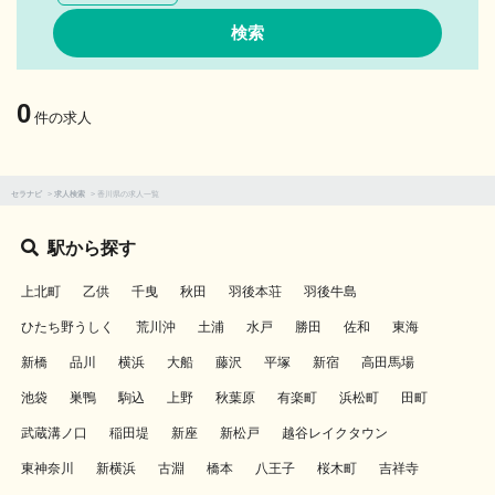
0
件の求人
セラナビ
>
求人検索
>
香川県の求人一覧
駅から探す
上北町
乙供
千曳
秋田
羽後本荘
羽後牛島
ひたち野うしく
荒川沖
土浦
水戸
勝田
佐和
東海
新橋
品川
横浜
大船
藤沢
平塚
新宿
高田馬場
池袋
巣鴨
駒込
上野
秋葉原
有楽町
浜松町
田町
武蔵溝ノ口
稲田堤
新座
新松戸
越谷レイクタウン
東神奈川
新横浜
古淵
橋本
八王子
桜木町
吉祥寺