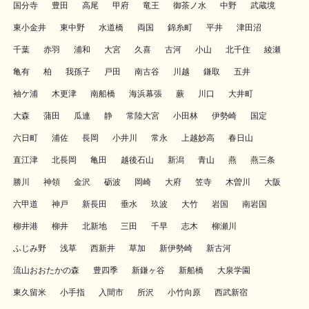
国分寺
豊田
高尾
甲府
竜王
御茶ノ水
中野
武蔵境
東小金井
東中野
水道橋
両国
錦糸町
平井
津田沼
千葉
赤羽
浦和
大宮
久喜
古河
小山
北千住
綾瀬
亀有
柏
我孫子
戸田
南古谷
川越
鎌取
五井
袖ケ浦
木更津
南船橋
海浜幕張
蕨
川口
大井町
大森
蒲田
瓜連
静
常陸大宮
小田林
伊勢崎
国定
六日町
浦佐
長岡
小井川
常永
上越妙高
春日山
直江津
北長岡
亀田
越後石山
新潟
青山
燕
燕三条
勝川
神領
金沢
砺波
岡崎
大府
笠寺
木曽川
大阪
六甲道
神戸
新長田
垂水
玖波
大竹
岩国
南岩国
柳井港
柳井
北新地
三田
千早
志木
柳瀬川
ふじみ野
浅草
西新井
草加
新伊勢崎
新古河
流山おおたかの森
豊四季
新鎌ヶ谷
新船橋
大泉学園
東久留米
小手指
入間市
所沢
小竹向原
西武新宿