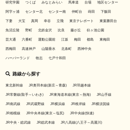
研究学園
つくば
みなとみらい
馬車道
台場
地区センター
阿字ヶ浦
センター北
センター南
仲町台
蒔田
下飯田
下妻
大宝
真岡
幸谷
立飛
東京テレポート
東葉勝田台
魚沼丘陵
野町
北鉄金沢
比良
藤が丘
杁ヶ池公園
芸大通
六番町
運動公園前
江坂
梅田
都島
東梅田
西梅田
高速神戸
山陽垂水
北条町
西神中央
ハーバーランド
牧志
七戸十和田
路線から探す
東北新幹線
JR奥羽本線(新庄～青森)
JR羽越本線
JR常磐線(取手～いわき)
JR東海道本線(東京～熱海)
JR山手線
JR南武線
JR武蔵野線
JR横浜線
JR根岸線
JR横須賀線
JR相模線
JR中央本線(東京～塩尻)
JR中央線(快速)
JR中央・総武線
JR総武本線
JR八高線(八王子～高麗川)