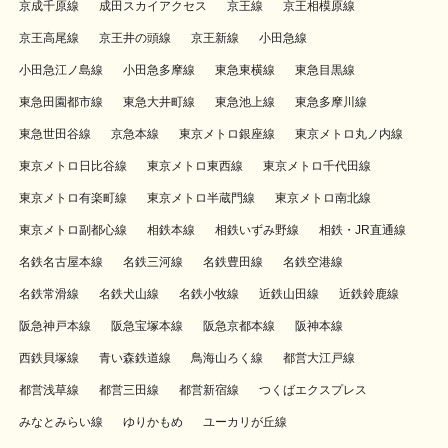
京成千原線
成田スカイアクセス
京王線
京王相模原線
京王高尾線
京王井の頭線
京王新線
小田急線
小田急江ノ島線
小田急多摩線
東急東横線
東急目黒線
東急田園都市線
東急大井町線
東急池上線
東急多摩川線
東急世田谷線
京急本線
東京メトロ銀座線
東京メトロ丸ノ内線
東京メトロ日比谷線
東京メトロ東西線
東京メトロ千代田線
東京メトロ有楽町線
東京メトロ半蔵門線
東京メトロ南北線
東京メトロ副都心線
相鉄本線
相鉄いずみ野線
相鉄・JR直通線
名鉄名古屋本線
名鉄三河線
名鉄豊田線
名鉄空港線
名鉄常滑線
名鉄犬山線
名鉄小牧線
近鉄山田線
近鉄鈴鹿線
阪急神戸本線
阪急宝塚本線
阪急京都本線
阪神本線
西鉄貝塚線
青い森鉄道線
鳥海山ろく線
都営大江戸線
都営浅草線
都営三田線
都営新宿線
つくばエクスプレス
みなとみらい線
ゆりかもめ
ユーカリが丘線