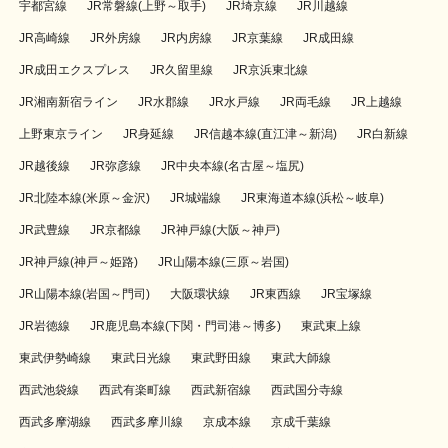
宇都宮線
JR常磐線(上野～取手)
JR埼京線
JR川越線
JR高崎線
JR外房線
JR内房線
JR京葉線
JR成田線
JR成田エクスプレス
JR久留里線
JR京浜東北線
JR湘南新宿ライン
JR水郡線
JR水戸線
JR両毛線
JR上越線
上野東京ライン
JR身延線
JR信越本線(直江津～新潟)
JR白新線
JR越後線
JR弥彦線
JR中央本線(名古屋～塩尻)
JR北陸本線(米原～金沢)
JR城端線
JR東海道本線(浜松～岐阜)
JR武豊線
JR京都線
JR神戸線(大阪～神戸)
JR神戸線(神戸～姫路)
JR山陽本線(三原～岩国)
JR山陽本線(岩国～門司)
大阪環状線
JR東西線
JR宝塚線
JR岩徳線
JR鹿児島本線(下関・門司港～博多)
東武東上線
東武伊勢崎線
東武日光線
東武野田線
東武大師線
西武池袋線
西武有楽町線
西武新宿線
西武国分寺線
西武多摩湖線
西武多摩川線
京成本線
京成千葉線