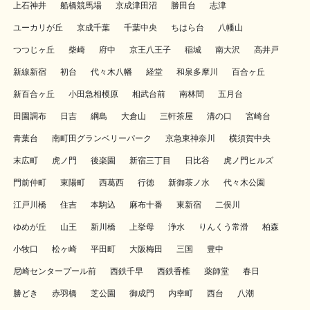
上石神井
船橋競馬場
京成津田沼
勝田台
志津
ユーカリが丘
京成千葉
千葉中央
ちはら台
八幡山
つつじヶ丘
柴崎
府中
京王八王子
稲城
南大沢
高井戸
新線新宿
初台
代々木八幡
経堂
和泉多摩川
百合ヶ丘
新百合ヶ丘
小田急相模原
相武台前
南林間
五月台
田園調布
日吉
綱島
大倉山
三軒茶屋
溝の口
宮崎台
青葉台
南町田グランベリーパーク
京急東神奈川
横須賀中央
末広町
虎ノ門
後楽園
新宿三丁目
日比谷
虎ノ門ヒルズ
門前仲町
東陽町
西葛西
行徳
新御茶ノ水
代々木公園
江戸川橋
住吉
本駒込
麻布十番
東新宿
二俣川
ゆめが丘
山王
新川橋
上挙母
浄水
りんくう常滑
柏森
小牧口
松ヶ崎
平田町
大阪梅田
三国
豊中
尼崎センタープール前
西鉄千早
西鉄香椎
薬師堂
春日
勝どき
赤羽橋
芝公園
御成門
内幸町
西台
八潮