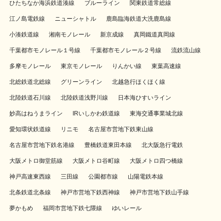
ひたちなか海浜鉄道湊線
ブルーライン
関東鉄道常総線
江ノ島電鉄線
ニューシャトル
鹿島臨海鉄道大洗鹿島線
小湊鉄道線
湘南モノレール
新京成線
真岡鐵道真岡線
千葉都市モノレール１号線
千葉都市モノレール２号線
流鉄流山線
多摩モノレール
東京モノレール
りんかい線
東葉高速線
北総鉄道北総線
グリーンライン
北越急行ほくほく線
北陸鉄道石川線
北陸鉄道浅野川線
日本海ひすいライン
妙高はねうまライン
IRいしかわ鉄道線
東海交通事業城北線
愛知環状鉄道線
リニモ
名古屋市営地下鉄東山線
名古屋市営地下鉄名港線
豊橋鉄道東田本線
北大阪急行電鉄
大阪メトロ御堂筋線
大阪メトロ谷町線
大阪メトロ四つ橋線
神戸高速東西線
三田線
公園都市線
山陽電鉄本線
北条鉄道北条線
神戸市営地下鉄西神線
神戸市営地下鉄山手線
夢かもめ
福岡市営地下鉄七隈線
ゆいレール