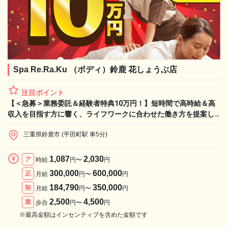
Spa Re.Ra.Ku （ボディ）鈴鹿 花しょうぶ店
注目ポイント
【＜急募＞業務委託＆経験者特典10万円！】短時間で高時給＆高
収入を目指す方に響く、ライフワークに合わせた働き方を提案し
ます！
三重県鈴鹿市 (平田町駅 車5分)
1,087
2,030
ア
時給
円〜
円
300,000
600,000
正
月給
円〜
円
184,790
350,000
契
月給
円〜
円
2,500
4,500
業
歩合
円〜
円
※最高金額はインセンティブを含めた金額です