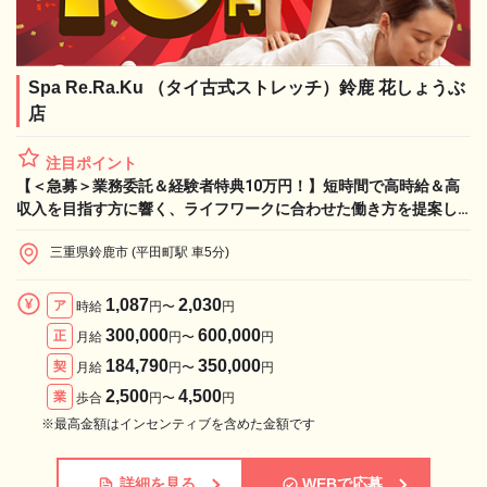
Spa Re.Ra.Ku （タイ古式ストレッチ）鈴鹿 花しょうぶ
店
注目ポイント
【＜急募＞業務委託＆経験者特典10万円！】短時間で高時給＆高
収入を目指す方に響く、ライフワークに合わせた働き方を提案し
ます！
三重県鈴鹿市 (平田町駅 車5分)
1,087
2,030
ア
時給
円〜
円
300,000
600,000
正
月給
円〜
円
184,790
350,000
契
月給
円〜
円
2,500
4,500
業
歩合
円〜
円
※最高金額はインセンティブを含めた金額です
詳細を見る
WEBで応募