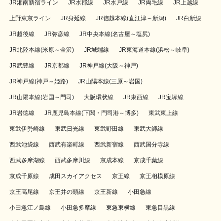
JR湘南新宿ライン
JR水郡線
JR水戸線
JR両毛線
JR上越線
上野東京ライン
JR身延線
JR信越本線(直江津～新潟)
JR白新線
JR越後線
JR弥彦線
JR中央本線(名古屋～塩尻)
JR北陸本線(米原～金沢)
JR城端線
JR東海道本線(浜松～岐阜)
JR武豊線
JR京都線
JR神戸線(大阪～神戸)
JR神戸線(神戸～姫路)
JR山陽本線(三原～岩国)
JR山陽本線(岩国～門司)
大阪環状線
JR東西線
JR宝塚線
JR岩徳線
JR鹿児島本線(下関・門司港～博多)
東武東上線
東武伊勢崎線
東武日光線
東武野田線
東武大師線
西武池袋線
西武有楽町線
西武新宿線
西武国分寺線
西武多摩湖線
西武多摩川線
京成本線
京成千葉線
京成千原線
成田スカイアクセス
京王線
京王相模原線
京王高尾線
京王井の頭線
京王新線
小田急線
小田急江ノ島線
小田急多摩線
東急東横線
東急目黒線