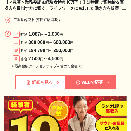
【＜急募＞業務委託＆経験者特典10万円！】短時間で高時給＆高
収入を目指す方に響く、ライフワークに合わせた働き方を提案し
ます！
三重県鈴鹿市 (平田町駅 車5分)
1,087
2,030
ア
時給
円〜
円
300,000
600,000
正
月給
円〜
円
184,790
350,000
契
月給
円〜
円
2,500
4,500
業
歩合
円〜
円
※最高金額はインセンティブを含めた金額です
詳細を見る
WEBで応募