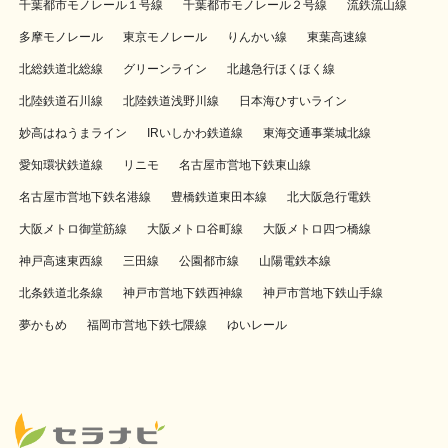
千葉都市モノレール１号線
千葉都市モノレール２号線
流鉄流山線
多摩モノレール
東京モノレール
りんかい線
東葉高速線
北総鉄道北総線
グリーンライン
北越急行ほくほく線
北陸鉄道石川線
北陸鉄道浅野川線
日本海ひすいライン
妙高はねうまライン
IRいしかわ鉄道線
東海交通事業城北線
愛知環状鉄道線
リニモ
名古屋市営地下鉄東山線
名古屋市営地下鉄名港線
豊橋鉄道東田本線
北大阪急行電鉄
大阪メトロ御堂筋線
大阪メトロ谷町線
大阪メトロ四つ橋線
神戸高速東西線
三田線
公園都市線
山陽電鉄本線
北条鉄道北条線
神戸市営地下鉄西神線
神戸市営地下鉄山手線
夢かもめ
福岡市営地下鉄七隈線
ゆいレール