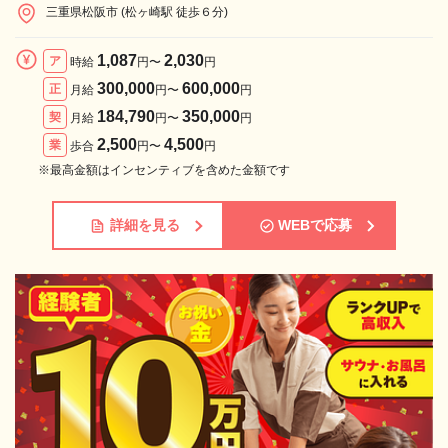
三重県松阪市 (松ヶ崎駅 徒歩６分)
1,087
2,030
ア
時給
円〜
円
300,000
600,000
正
月給
円〜
円
184,790
350,000
契
月給
円〜
円
2,500
4,500
業
歩合
円〜
円
※最高金額はインセンティブを含めた金額です
詳細を見る
WEBで応募