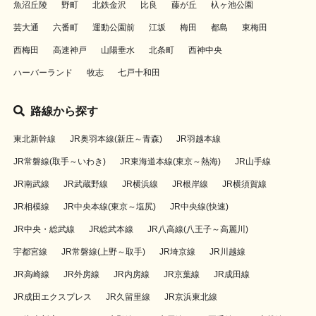
魚沼丘陵
野町
北鉄金沢
比良
藤が丘
杁ヶ池公園
芸大通
六番町
運動公園前
江坂
梅田
都島
東梅田
西梅田
高速神戸
山陽垂水
北条町
西神中央
ハーバーランド
牧志
七戸十和田
路線から探す
東北新幹線
JR奥羽本線(新庄～青森)
JR羽越本線
JR常磐線(取手～いわき)
JR東海道本線(東京～熱海)
JR山手線
JR南武線
JR武蔵野線
JR横浜線
JR根岸線
JR横須賀線
JR相模線
JR中央本線(東京～塩尻)
JR中央線(快速)
JR中央・総武線
JR総武本線
JR八高線(八王子～高麗川)
宇都宮線
JR常磐線(上野～取手)
JR埼京線
JR川越線
JR高崎線
JR外房線
JR内房線
JR京葉線
JR成田線
JR成田エクスプレス
JR久留里線
JR京浜東北線