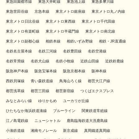
東急田園都市線
東急大井町線
東急池上線
東急多摩川線
東急世田谷線
京急本線
東京メトロ銀座線
東京メトロ丸ノ内線
東京メトロ日比谷線
東京メトロ東西線
東京メトロ千代田線
東京メトロ有楽町線
東京メトロ半蔵門線
東京メトロ南北線
東京メトロ副都心線
相鉄本線
相鉄いずみ野線
相鉄・JR直通線
名鉄名古屋本線
名鉄三河線
名鉄豊田線
名鉄空港線
名鉄常滑線
名鉄犬山線
名鉄小牧線
近鉄山田線
近鉄鈴鹿線
阪急神戸本線
阪急宝塚本線
阪急京都本線
阪神本線
西鉄貝塚線
青い森鉄道線
鳥海山ろく線
都営大江戸線
都営浅草線
都営三田線
都営新宿線
つくばエクスプレス
みなとみらい線
ゆりかもめ
ユーカリが丘線
ひたちなか海浜鉄道湊線
ブルーライン
関東鉄道常総線
江ノ島電鉄線
ニューシャトル
鹿島臨海鉄道大洗鹿島線
小湊鉄道線
湘南モノレール
新京成線
真岡鐵道真岡線