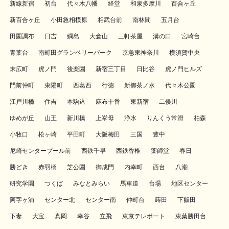
新線新宿
初台
代々木八幡
経堂
和泉多摩川
百合ヶ丘
新百合ヶ丘
小田急相模原
相武台前
南林間
五月台
田園調布
日吉
綱島
大倉山
三軒茶屋
溝の口
宮崎台
青葉台
南町田グランベリーパーク
京急東神奈川
横須賀中央
末広町
虎ノ門
後楽園
新宿三丁目
日比谷
虎ノ門ヒルズ
門前仲町
東陽町
西葛西
行徳
新御茶ノ水
代々木公園
江戸川橋
住吉
本駒込
麻布十番
東新宿
二俣川
ゆめが丘
山王
新川橋
上挙母
浄水
りんくう常滑
柏森
小牧口
松ヶ崎
平田町
大阪梅田
三国
豊中
尼崎センタープール前
西鉄千早
西鉄香椎
薬師堂
春日
勝どき
赤羽橋
芝公園
御成門
内幸町
西台
八潮
研究学園
つくば
みなとみらい
馬車道
台場
地区センター
阿字ヶ浦
センター北
センター南
仲町台
蒔田
下飯田
下妻
大宝
真岡
幸谷
立飛
東京テレポート
東葉勝田台