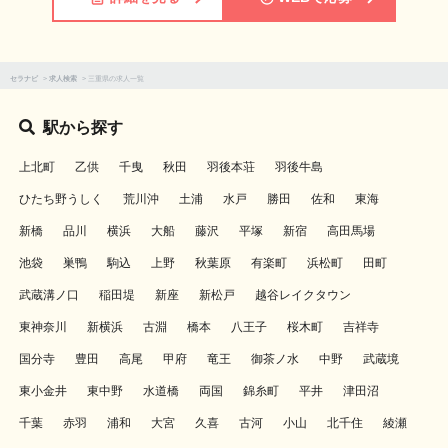
セラナビ
>
求人検索
>
三重県の求人一覧
駅から探す
上北町
乙供
千曳
秋田
羽後本荘
羽後牛島
ひたち野うしく
荒川沖
土浦
水戸
勝田
佐和
東海
新橋
品川
横浜
大船
藤沢
平塚
新宿
高田馬場
池袋
巣鴨
駒込
上野
秋葉原
有楽町
浜松町
田町
武蔵溝ノ口
稲田堤
新座
新松戸
越谷レイクタウン
東神奈川
新横浜
古淵
橋本
八王子
桜木町
吉祥寺
国分寺
豊田
高尾
甲府
竜王
御茶ノ水
中野
武蔵境
東小金井
東中野
水道橋
両国
錦糸町
平井
津田沼
千葉
赤羽
浦和
大宮
久喜
古河
小山
北千住
綾瀬