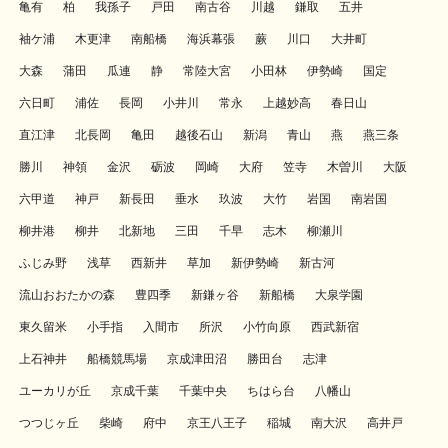
亀有
柏
我孫子
戸田
南古谷
川越
鎌取
五井
袖ケ浦
木更津
南船橋
海浜幕張
蕨
川口
大井町
大森
蒲田
瓜連
静
常陸大宮
小田林
伊勢崎
国定
六日町
浦佐
長岡
小井川
常永
上越妙高
春日山
直江津
北長岡
亀田
越後石山
新潟
青山
燕
燕三条
勝川
神領
金沢
砺波
岡崎
大府
笠寺
木曽川
大阪
六甲道
神戸
新長田
垂水
玖波
大竹
岩国
南岩国
柳井港
柳井
北新地
三田
千早
志木
柳瀬川
ふじみ野
浅草
西新井
草加
新伊勢崎
新古河
流山おおたかの森
豊四季
新鎌ヶ谷
新船橋
大泉学園
東久留米
小手指
入間市
所沢
小竹向原
西武新宿
上石神井
船橋競馬場
京成津田沼
勝田台
志津
ユーカリが丘
京成千葉
千葉中央
ちはら台
八幡山
つつじヶ丘
柴崎
府中
京王八王子
稲城
南大沢
高井戸