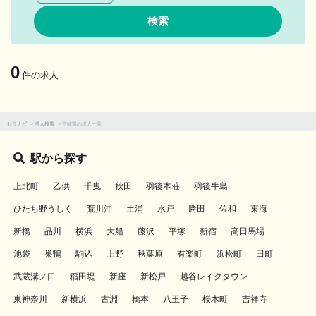
0
件の求人
セラナビ
>
求人検索
>
宮崎県の求人一覧
駅から探す
上北町
乙供
千曳
秋田
羽後本荘
羽後牛島
ひたち野うしく
荒川沖
土浦
水戸
勝田
佐和
東海
新橋
品川
横浜
大船
藤沢
平塚
新宿
高田馬場
池袋
巣鴨
駒込
上野
秋葉原
有楽町
浜松町
田町
武蔵溝ノ口
稲田堤
新座
新松戸
越谷レイクタウン
東神奈川
新横浜
古淵
橋本
八王子
桜木町
吉祥寺