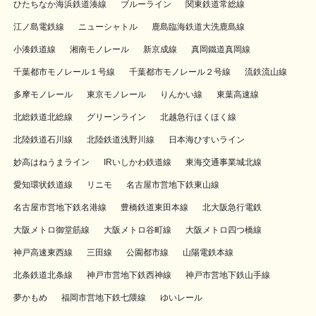
ひたちなか海浜鉄道湊線
ブルーライン
関東鉄道常総線
江ノ島電鉄線
ニューシャトル
鹿島臨海鉄道大洗鹿島線
小湊鉄道線
湘南モノレール
新京成線
真岡鐵道真岡線
千葉都市モノレール１号線
千葉都市モノレール２号線
流鉄流山線
多摩モノレール
東京モノレール
りんかい線
東葉高速線
北総鉄道北総線
グリーンライン
北越急行ほくほく線
北陸鉄道石川線
北陸鉄道浅野川線
日本海ひすいライン
妙高はねうまライン
IRいしかわ鉄道線
東海交通事業城北線
愛知環状鉄道線
リニモ
名古屋市営地下鉄東山線
名古屋市営地下鉄名港線
豊橋鉄道東田本線
北大阪急行電鉄
大阪メトロ御堂筋線
大阪メトロ谷町線
大阪メトロ四つ橋線
神戸高速東西線
三田線
公園都市線
山陽電鉄本線
北条鉄道北条線
神戸市営地下鉄西神線
神戸市営地下鉄山手線
夢かもめ
福岡市営地下鉄七隈線
ゆいレール