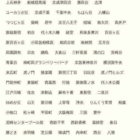
上石神井
船橋競馬場
京成津田沼
勝田台
志津
ユーカリが丘
京成千葉
千葉中央
ちはら台
八幡山
つつじヶ丘
柴崎
府中
京王八王子
稲城
南大沢
高井戸
新線新宿
初台
代々木八幡
経堂
和泉多摩川
百合ヶ丘
新百合ヶ丘
小田急相模原
相武台前
南林間
五月台
田園調布
日吉
綱島
大倉山
三軒茶屋
溝の口
宮崎台
青葉台
南町田グランベリーパーク
京急東神奈川
横須賀中央
末広町
虎ノ門
後楽園
新宿三丁目
日比谷
虎ノ門ヒルズ
門前仲町
東陽町
西葛西
行徳
新御茶ノ水
代々木公園
江戸川橋
住吉
本駒込
麻布十番
東新宿
二俣川
ゆめが丘
山王
新川橋
上挙母
浄水
りんくう常滑
柏森
小牧口
松ヶ崎
平田町
大阪梅田
三国
豊中
尼崎センタープール前
西鉄千早
西鉄香椎
薬師堂
春日
勝どき
赤羽橋
芝公園
御成門
内幸町
西台
八潮