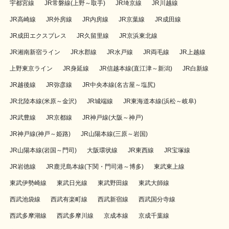
宇都宮線
JR常磐線(上野～取手)
JR埼京線
JR川越線
JR高崎線
JR外房線
JR内房線
JR京葉線
JR成田線
JR成田エクスプレス
JR久留里線
JR京浜東北線
JR湘南新宿ライン
JR水郡線
JR水戸線
JR両毛線
JR上越線
上野東京ライン
JR身延線
JR信越本線(直江津～新潟)
JR白新線
JR越後線
JR弥彦線
JR中央本線(名古屋～塩尻)
JR北陸本線(米原～金沢)
JR城端線
JR東海道本線(浜松～岐阜)
JR武豊線
JR京都線
JR神戸線(大阪～神戸)
JR神戸線(神戸～姫路)
JR山陽本線(三原～岩国)
JR山陽本線(岩国～門司)
大阪環状線
JR東西線
JR宝塚線
JR岩徳線
JR鹿児島本線(下関・門司港～博多)
東武東上線
東武伊勢崎線
東武日光線
東武野田線
東武大師線
西武池袋線
西武有楽町線
西武新宿線
西武国分寺線
西武多摩湖線
西武多摩川線
京成本線
京成千葉線