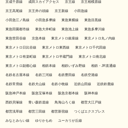
京成千原線
成田スカイアクセス
京王線
京王相模原線
京王高尾線
京王井の頭線
京王新線
小田急線
小田急江ノ島線
小田急多摩線
東急東横線
東急目黒線
東急田園都市線
東急大井町線
東急池上線
東急多摩川線
東急世田谷線
京急本線
東京メトロ銀座線
東京メトロ丸ノ内線
東京メトロ日比谷線
東京メトロ東西線
東京メトロ千代田線
東京メトロ有楽町線
東京メトロ半蔵門線
東京メトロ南北線
東京メトロ副都心線
相鉄本線
相鉄いずみ野線
相鉄・JR直通線
名鉄名古屋本線
名鉄三河線
名鉄豊田線
名鉄空港線
名鉄常滑線
名鉄犬山線
名鉄小牧線
近鉄山田線
近鉄鈴鹿線
阪急神戸本線
阪急宝塚本線
阪急京都本線
阪神本線
西鉄貝塚線
青い森鉄道線
鳥海山ろく線
都営大江戸線
都営浅草線
都営三田線
都営新宿線
つくばエクスプレス
みなとみらい線
ゆりかもめ
ユーカリが丘線