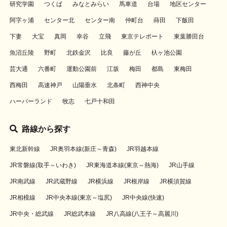
研究学園
つくば
みなとみらい
馬車道
台場
地区センター
阿字ヶ浦
センター北
センター南
仲町台
蒔田
下飯田
下妻
大宝
真岡
幸谷
立飛
東京テレポート
東葉勝田台
魚沼丘陵
野町
北鉄金沢
比良
藤が丘
杁ヶ池公園
芸大通
六番町
運動公園前
江坂
梅田
都島
東梅田
西梅田
高速神戸
山陽垂水
北条町
西神中央
ハーバーランド
牧志
七戸十和田
路線から探す
東北新幹線
JR奥羽本線(新庄～青森)
JR羽越本線
JR常磐線(取手～いわき)
JR東海道本線(東京～熱海)
JR山手線
JR南武線
JR武蔵野線
JR横浜線
JR根岸線
JR横須賀線
JR相模線
JR中央本線(東京～塩尻)
JR中央線(快速)
JR中央・総武線
JR総武本線
JR八高線(八王子～高麗川)