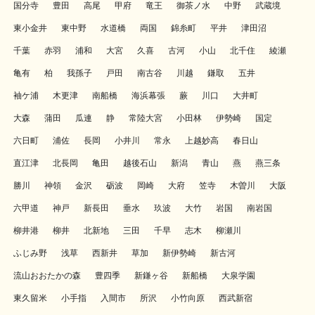
国分寺
豊田
高尾
甲府
竜王
御茶ノ水
中野
武蔵境
東小金井
東中野
水道橋
両国
錦糸町
平井
津田沼
千葉
赤羽
浦和
大宮
久喜
古河
小山
北千住
綾瀬
亀有
柏
我孫子
戸田
南古谷
川越
鎌取
五井
袖ケ浦
木更津
南船橋
海浜幕張
蕨
川口
大井町
大森
蒲田
瓜連
静
常陸大宮
小田林
伊勢崎
国定
六日町
浦佐
長岡
小井川
常永
上越妙高
春日山
直江津
北長岡
亀田
越後石山
新潟
青山
燕
燕三条
勝川
神領
金沢
砺波
岡崎
大府
笠寺
木曽川
大阪
六甲道
神戸
新長田
垂水
玖波
大竹
岩国
南岩国
柳井港
柳井
北新地
三田
千早
志木
柳瀬川
ふじみ野
浅草
西新井
草加
新伊勢崎
新古河
流山おおたかの森
豊四季
新鎌ヶ谷
新船橋
大泉学園
東久留米
小手指
入間市
所沢
小竹向原
西武新宿