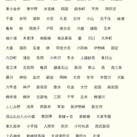
東小金井
東中野
水道橋
両国
錦糸町
平井
津田沼
千葉
赤羽
浦和
大宮
久喜
古河
小山
北千住
綾瀬
亀有
柏
我孫子
戸田
南古谷
川越
鎌取
五井
袖ケ浦
木更津
南船橋
海浜幕張
蕨
川口
大井町
大森
蒲田
瓜連
静
常陸大宮
小田林
伊勢崎
国定
六日町
浦佐
長岡
小井川
常永
上越妙高
春日山
直江津
北長岡
亀田
越後石山
新潟
青山
燕
燕三条
勝川
神領
金沢
砺波
岡崎
大府
笠寺
木曽川
大阪
六甲道
神戸
新長田
垂水
玖波
大竹
岩国
南岩国
柳井港
柳井
北新地
三田
千早
志木
柳瀬川
ふじみ野
浅草
西新井
草加
新伊勢崎
新古河
流山おおたかの森
豊四季
新鎌ヶ谷
新船橋
大泉学園
東久留米
小手指
入間市
所沢
小竹向原
西武新宿
上石神井
船橋競馬場
京成津田沼
勝田台
志津