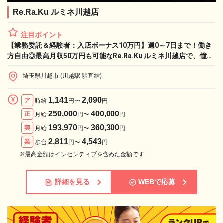
Re.Ra.Ku ルミネ川越店
注目ポイント
【業務委託＆経験者：入店ボーナス10万円】週0～7日まで！働き
方自由◎最高月収50万円も可能なRe.Ra.Ku ルミネ川越店で、憧れ
のライフワークと収入実現！
埼玉県川越市 (川越駅 駅直結)
1,141
2,090
ア
時給
円〜
円
250,000
400,000
正
月給
円〜
円
193,970
360,300
契
月給
円〜
円
2,811
4,543
業
歩合
円〜
円
※最高金額はインセンティブを含めた金額です
詳細を見る
WEBで応募