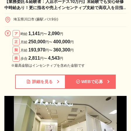
【業務委託＆経験者：入店ボーナス10万円】未経験でも安心研修
中時給あり！更に指名や売上インセンティブ支給で高収入を目指
せます！
埼玉県川口市 (蕨駅 バス9分)
1,141
2,090
ア
時給
円〜
円
250,000
400,000
正
月給
円〜
円
193,970
360,300
契
月給
円〜
円
2,811
4,543
業
歩合
円〜
円
※最高金額はインセンティブを含めた金額です
詳細を見る
WEBで応募