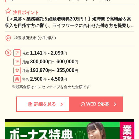
注目ポイント
【＜急募＞業務委託＆経験者特典20万円！】短時間で高時給＆高
収入を目指す方に響く、ライフワークに合わせた働き方を提案し
ます！
埼玉県所沢市 (小手指駅 )
1,141
2,090
ア
時給
円〜
円
300,000
600,000
正
月給
円〜
円
193,970
355,000
契
月給
円〜
円
2,500
4,500
業
歩合
円〜
円
※最高金額はインセンティブを含めた金額です
詳細を見る
WEBで応募