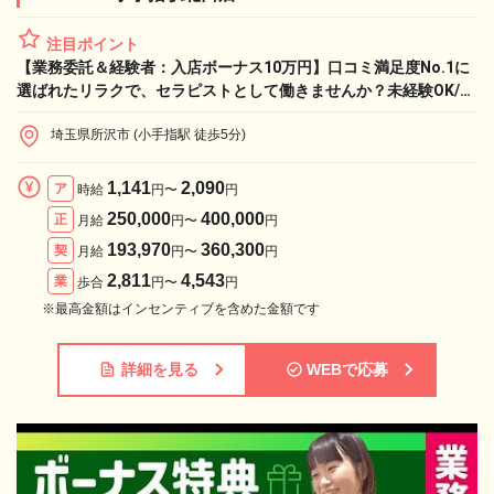
注目ポイント
【業務委託＆経験者：入店ボーナス10万円】口コミ満足度No.1に
選ばれたリラクで、セラピストとして働きませんか？未経験OK/経
験者歓迎！Re.Ra.Ku 小手指駅北口店セラピスト求人
埼玉県所沢市 (小手指駅 徒歩5分)
1,141
2,090
ア
時給
円〜
円
250,000
400,000
正
月給
円〜
円
193,970
360,300
契
月給
円〜
円
2,811
4,543
業
歩合
円〜
円
※最高金額はインセンティブを含めた金額です
詳細を見る
WEBで応募