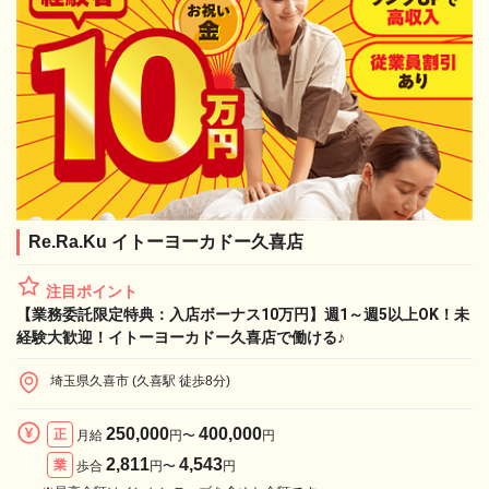
Re.Ra.Ku イトーヨーカドー久喜店
注目ポイント
【業務委託限定特典：入店ボーナス10万円】週1～週5以上OK！未
経験大歓迎！イトーヨーカドー久喜店で働ける♪
埼玉県久喜市 (久喜駅 徒歩8分)
250,000
400,000
正
月給
円〜
円
2,811
4,543
業
歩合
円〜
円