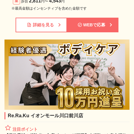
2,811
4,543
業
歩合
円〜
円
※最高金額はインセンティブを含めた金額です
詳細を見る
WEBで応募
Re.Ra.Ku イオンモール川口前川店
注目ポイント