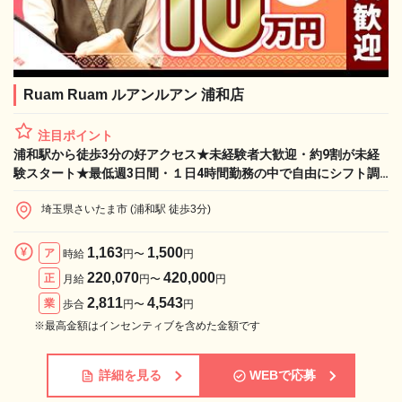
Ruam Ruam ルアンルアン 浦和店
注目ポイント
浦和駅から徒歩3分の好アクセス★未経験者大歓迎・約9割が未経
験スタート★最低週3日間・１日4時間勤務の中で自由にシフト調
整可能♪【業務委託：手技習得でお祝い金10万円】
埼玉県さいたま市 (浦和駅 徒歩3分)
1,163
1,500
ア
時給
円〜
円
220,070
420,000
正
月給
円〜
円
2,811
4,543
業
歩合
円〜
円
※最高金額はインセンティブを含めた金額です
詳細を見る
WEBで応募