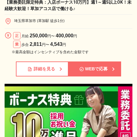
【業務委託限定特典：入店ボーナス10万円】週1～週5以上OK！未
経験大歓迎！草加アコス店で働ける♪
埼玉県草加市 (草加駅 徒歩1分)
250,000
400,000
正
月給
円〜
円
2,811
4,543
業
歩合
円〜
円
※最高金額はインセンティブを含めた金額です
詳細を見る
WEBで応募