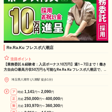
Re.Ra.Ku フレスポ八潮店
注目ポイント
【業務委託＆経験者：入店ボーナス10万円】週1～7日まで！働き
方自由◎最高月収50万円も可能なRe.Ra.Ku フレスポ八潮店で、憧
れのライフワークと収入実現！
埼玉県八潮市 (八潮駅 徒歩1分)
1,141
2,090
ア
時給
円〜
円
250,000
400,000
正
月給
円〜
円
193,970
360,300
契
月給
円〜
円