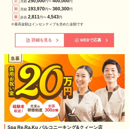
250,000
400,000
正
月給
円〜
円
193,970
360,300
契
月給
円〜
円
2,811
4,543
業
歩合
円〜
円
※最高金額はインセンティブを含めた金額です
詳細を見る
WEBで応募
Spa Re.Ra.Ku バルコニーキング&クィーン店