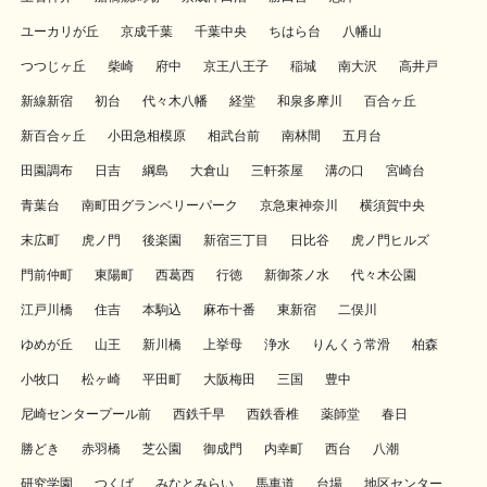
ユーカリが丘
京成千葉
千葉中央
ちはら台
八幡山
つつじヶ丘
柴崎
府中
京王八王子
稲城
南大沢
高井戸
新線新宿
初台
代々木八幡
経堂
和泉多摩川
百合ヶ丘
新百合ヶ丘
小田急相模原
相武台前
南林間
五月台
田園調布
日吉
綱島
大倉山
三軒茶屋
溝の口
宮崎台
青葉台
南町田グランベリーパーク
京急東神奈川
横須賀中央
末広町
虎ノ門
後楽園
新宿三丁目
日比谷
虎ノ門ヒルズ
門前仲町
東陽町
西葛西
行徳
新御茶ノ水
代々木公園
江戸川橋
住吉
本駒込
麻布十番
東新宿
二俣川
ゆめが丘
山王
新川橋
上挙母
浄水
りんくう常滑
柏森
小牧口
松ヶ崎
平田町
大阪梅田
三国
豊中
尼崎センタープール前
西鉄千早
西鉄香椎
薬師堂
春日
勝どき
赤羽橋
芝公園
御成門
内幸町
西台
八潮
研究学園
つくば
みなとみらい
馬車道
台場
地区センター