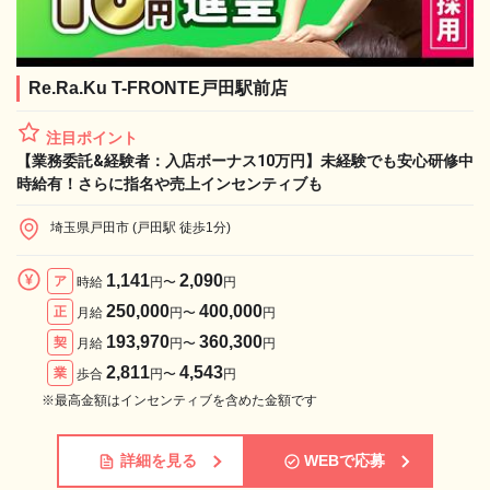
Re.Ra.Ku T-FRONTE戸田駅前店
注目ポイント
【業務委託&経験者：入店ボーナス10万円】未経験でも安心研修中
時給有！さらに指名や売上インセンティブも
埼玉県戸田市 (戸田駅 徒歩1分)
1,141
2,090
ア
時給
円〜
円
250,000
400,000
正
月給
円〜
円
193,970
360,300
契
月給
円〜
円
2,811
4,543
業
歩合
円〜
円
※最高金額はインセンティブを含めた金額です
詳細を見る
WEBで応募