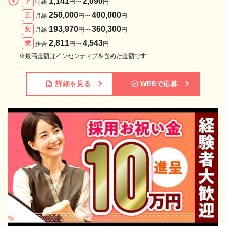
1,141
2,090
ア
時給
円〜
円
250,000
400,000
正
月給
円〜
円
193,970
360,300
契
月給
円〜
円
2,811
4,543
業
歩合
円〜
円
※最高金額はインセンティブを含めた金額です
詳細を見る
WEBで応募