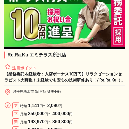
Re.Ra.Ku エミテラス所沢店
注目ポイント
【業務委託＆経験者：入店ボーナス10万円】リラクゼーションセ
ラピスト大募集！未経験でも安心の技術研修あり！/ Re.Ra.Ku（リ
ラク）エミテラス所沢店
埼玉県所沢市 (所沢駅 徒歩4分)
1,141
2,090
ア
時給
円〜
円
250,000
400,000
正
月給
円〜
円
193,970
360,300
契
月給
円〜
円