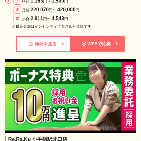
1,163
1,500
ア
時給
円〜
円
220,070
420,000
正
月給
円〜
円
2,811
4,543
業
歩合
円〜
円
※最高金額はインセンティブを含めた金額です
詳細を見る
WEBで応募
Re.Ra.Ku 小手指駅北口店