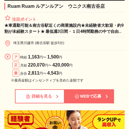
Ruam Ruam ルアンルアン ウニクス南古谷店
注目ポイント
★車通勤可能＆南古谷駅近くの商業施設内★未経験者大歓迎・約9
割が未経験スタート★ 最低週3日間・１日4時間勤務の中で自由に
シフト調整可能♪【業務委託：手技習得でお祝い金10万円】
埼玉県川越市 (南古谷駅 徒歩5分)
1,163
1,500
ア
時給
円〜
円
220,070
420,000
正
月給
円〜
円
2,811
4,543
業
歩合
円〜
円
※最高金額はインセンティブを含めた金額です
詳細を見る
WEBで応募