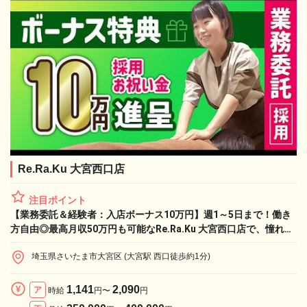
Re.Ra.Ku 大宮西口店
注目ポイント
【業務委託＆経験者：入店ボーナス10万円】週1～5日まで！働き
方自由◎最高月収50万円も可能なRe.Ra.Ku 大宮西口店で、憧れの
ライフワークと収入実現！
埼玉県さいたま市大宮区 (大宮駅 西口徒歩約1分)
1,141
2,090
ア
時給
円〜
円