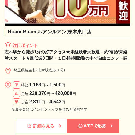
Ruam Ruam ルアンルアン 志木東口店
注目ポイント
志木駅から徒歩1分の好アクセス★未経験者大歓迎・約9割が未経
験スタート★最低週3日間・１日4時間勤務の中で自由にシフト調
整可能♪【業務委託：手技習得でお祝い金10万円】
埼玉県新座市 (志木駅 徒歩１分)
1,163
1,500
ア
時給
円〜
円
220,070
420,000
正
月給
円〜
円
2,811
4,543
業
歩合
円〜
円
※最高金額はインセンティブを含めた金額です
詳細を見る
WEBで応募