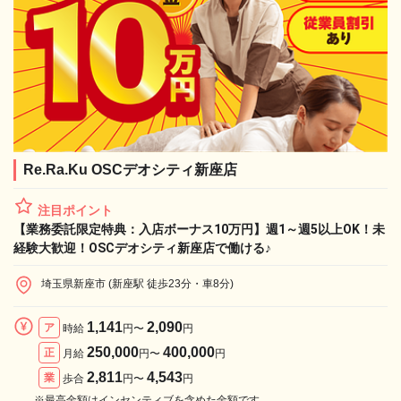
Re.Ra.Ku OSCデオシティ新座店
注目ポイント
【業務委託限定特典：入店ボーナス10万円】週1～週5以上OK！未
経験大歓迎！OSCデオシティ新座店で働ける♪
埼玉県新座市 (新座駅 徒歩23分・車8分)
1,141
2,090
ア
時給
円〜
円
250,000
400,000
正
月給
円〜
円
2,811
4,543
業
歩合
円〜
円
※最高金額はインセンティブを含めた金額です