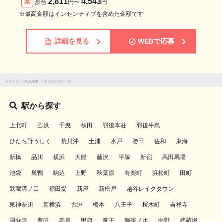
2,811
4,543
業
歩合
円〜
円
※最高金額はインセンティブを含めた金額です
詳細を見る
WEBで応募
セラナビ
>
求人検索
>
埼玉県の求人一覧
駅から探す
上北町
乙供
千曳
秋田
羽後本荘
羽後牛島
ひたち野うしく
荒川沖
土浦
水戸
勝田
佐和
東海
新橋
品川
横浜
大船
藤沢
平塚
新宿
高田馬場
池袋
巣鴨
駒込
上野
秋葉原
有楽町
浜松町
田町
武蔵溝ノ口
稲田堤
新座
新松戸
越谷レイクタウン
東神奈川
新横浜
古淵
橋本
八王子
桜木町
吉祥寺
国分寺
豊田
高尾
甲府
竜王
御茶ノ水
中野
武蔵境