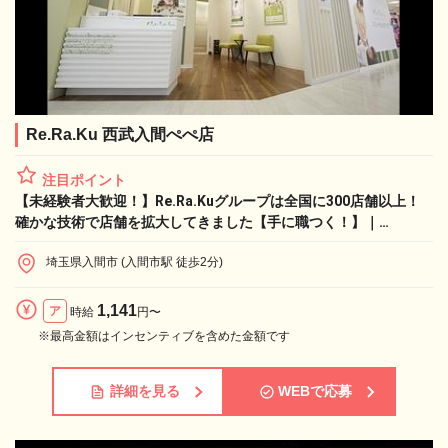
Re.Ra.Ku 西武入間ぺぺ店
注目ポイント
【未経験者大歓迎！】Re.Ra.Kuグループは全国に300店舗以上！
確かな技術で店舗を拡大してきました【手に職つく！】｜
Re.Ra.Ku 西武入間ぺぺ店のセラピスト求人
埼玉県入間市 (入間市駅 徒歩2分)
1,141
ア
時給
円〜
※最高金額はインセンティブを含めた金額です
詳細を見る
WEBで応募