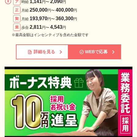
1,141
2,090
ア
時給
円〜
円
250,000
400,000
正
月給
円〜
円
193,970
360,300
契
月給
円〜
円
2,811
4,543
業
歩合
円〜
円
※最高金額はインセンティブを含めた金額です
詳細を見る
WEBで応募