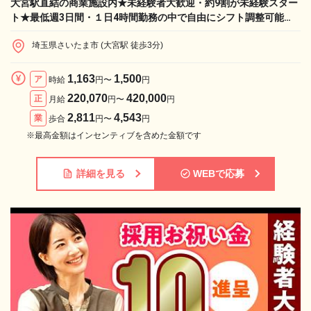
大宮駅直結の商業施設内★未経験者大歓迎・約9割が未経験スター
ト★最低週3日間・１日4時間勤務の中で自由にシフト調整可能
♪【業務委託：手技習得でお祝い金10万円】
埼玉県さいたま市 (大宮駅 徒歩3分)
1,163
1,500
ア
時給
円〜
円
220,070
420,000
正
月給
円〜
円
2,811
4,543
業
歩合
円〜
円
※最高金額はインセンティブを含めた金額です
詳細を見る
WEBで応募