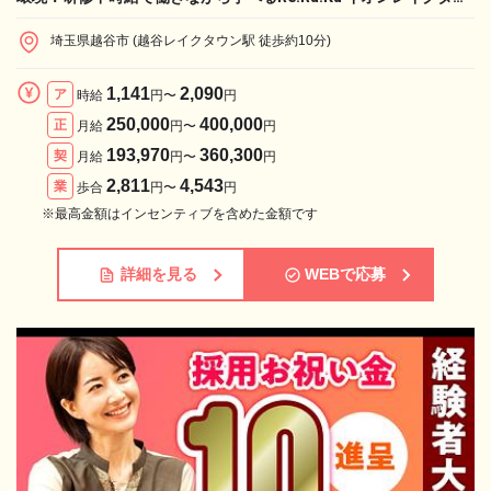
ン店で私たちと働きませんか？
埼玉県越谷市 (越谷レイクタウン駅 徒歩約10分)
1,141
2,090
ア
時給
円〜
円
250,000
400,000
正
月給
円〜
円
193,970
360,300
契
月給
円〜
円
2,811
4,543
業
歩合
円〜
円
※最高金額はインセンティブを含めた金額です
詳細を見る
WEBで応募