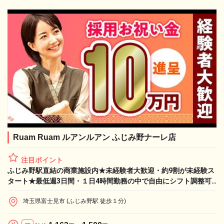
Ruam Ruam ルアンルアン ふじみ野ナーレ店
注目ポイント
ふじみ野駅直結の商業施設内★未経験者大歓迎・約9割が未経験ス
タート★最低週3日間・１日4時間勤務の中で自由にシフト調整可
能♪【業務委託：手技習得でお祝い金10万円】
埼玉県富士見市 (ふじみ野駅 徒歩１分)