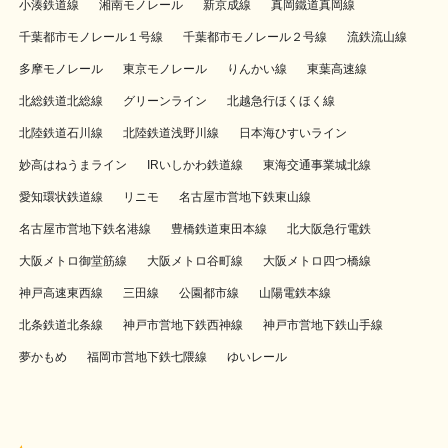
小湊鉄道線
湘南モノレール
新京成線
真岡鐵道真岡線
千葉都市モノレール１号線
千葉都市モノレール２号線
流鉄流山線
多摩モノレール
東京モノレール
りんかい線
東葉高速線
北総鉄道北総線
グリーンライン
北越急行ほくほく線
北陸鉄道石川線
北陸鉄道浅野川線
日本海ひすいライン
妙高はねうまライン
IRいしかわ鉄道線
東海交通事業城北線
愛知環状鉄道線
リニモ
名古屋市営地下鉄東山線
名古屋市営地下鉄名港線
豊橋鉄道東田本線
北大阪急行電鉄
大阪メトロ御堂筋線
大阪メトロ谷町線
大阪メトロ四つ橋線
神戸高速東西線
三田線
公園都市線
山陽電鉄本線
北条鉄道北条線
神戸市営地下鉄西神線
神戸市営地下鉄山手線
夢かもめ
福岡市営地下鉄七隈線
ゆいレール