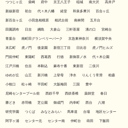
つつじヶ丘
柴崎
府中
京王八王子
稲城
南大沢
高井戸
新線新宿
初台
代々木八幡
経堂
和泉多摩川
百合ヶ丘
新百合ヶ丘
小田急相模原
相武台前
南林間
五月台
田園調布
日吉
綱島
大倉山
三軒茶屋
溝の口
宮崎台
青葉台
南町田グランベリーパーク
京急東神奈川
横須賀中央
末広町
虎ノ門
後楽園
新宿三丁目
日比谷
虎ノ門ヒルズ
門前仲町
東陽町
西葛西
行徳
新御茶ノ水
代々木公園
江戸川橋
住吉
本駒込
麻布十番
東新宿
二俣川
ゆめが丘
山王
新川橋
上挙母
浄水
りんくう常滑
柏森
小牧口
松ヶ崎
平田町
大阪梅田
三国
豊中
尼崎センタープール前
西鉄千早
西鉄香椎
薬師堂
春日
勝どき
赤羽橋
芝公園
御成門
内幸町
西台
八潮
研究学園
つくば
みなとみらい
馬車道
台場
地区センター
阿字ヶ浦
センター北
センター南
仲町台
蒔田
下飯田