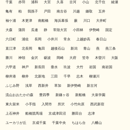
千葉
赤羽
浦和
大宮
久喜
古河
小山
北千住
綾瀬
亀有
柏
我孫子
戸田
南古谷
川越
鎌取
五井
袖ケ浦
木更津
南船橋
海浜幕張
蕨
川口
大井町
大森
蒲田
瓜連
静
常陸大宮
小田林
伊勢崎
国定
六日町
浦佐
長岡
小井川
常永
上越妙高
春日山
直江津
北長岡
亀田
越後石山
新潟
青山
燕
燕三条
勝川
神領
金沢
砺波
岡崎
大府
笠寺
木曽川
大阪
六甲道
神戸
新長田
垂水
玖波
大竹
岩国
南岩国
柳井港
柳井
北新地
三田
千早
志木
柳瀬川
ふじみ野
浅草
西新井
草加
新伊勢崎
新古河
流山おおたかの森
豊四季
新鎌ヶ谷
新船橋
大泉学園
東久留米
小手指
入間市
所沢
小竹向原
西武新宿
上石神井
船橋競馬場
京成津田沼
勝田台
志津
ユーカリが丘
京成千葉
千葉中央
ちはら台
八幡山