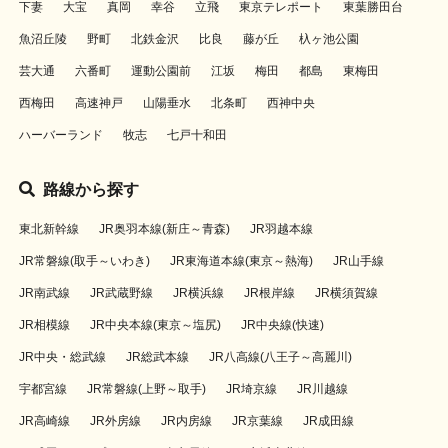
下妻
大宝
真岡
幸谷
立飛
東京テレポート
東葉勝田台
魚沼丘陵
野町
北鉄金沢
比良
藤が丘
杁ヶ池公園
芸大通
六番町
運動公園前
江坂
梅田
都島
東梅田
西梅田
高速神戸
山陽垂水
北条町
西神中央
ハーバーランド
牧志
七戸十和田
路線から探す
東北新幹線
JR奥羽本線(新庄～青森)
JR羽越本線
JR常磐線(取手～いわき)
JR東海道本線(東京～熱海)
JR山手線
JR南武線
JR武蔵野線
JR横浜線
JR根岸線
JR横須賀線
JR相模線
JR中央本線(東京～塩尻)
JR中央線(快速)
JR中央・総武線
JR総武本線
JR八高線(八王子～高麗川)
宇都宮線
JR常磐線(上野～取手)
JR埼京線
JR川越線
JR高崎線
JR外房線
JR内房線
JR京葉線
JR成田線