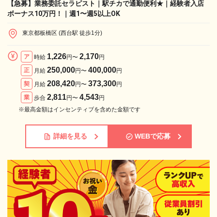
【急募】業務委託セラピスト｜駅チカで通勤便利★｜経験者入店
ボーナス10万円！｜週1〜週5以上OK
東京都板橋区 (西台駅 徒歩1分)
1,226
2,170
ア
時給
円〜
円
250,000
400,000
正
月給
円〜
円
208,420
373,300
契
月給
円〜
円
2,811
4,543
業
歩合
円〜
円
※最高金額はインセンティブを含めた金額です
詳細を見る
WEBで応募