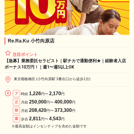
Re.Ra.Ku 小竹向原店
注目ポイント
【急募】業務委託セラピスト｜駅チカで通勤便利★｜経験者入店
ボーナス10万円！｜週1〜週5以上OK
東京都板橋区 (小竹向原駅 3番出口から徒歩1分)
1,226
2,170
ア
時給
円〜
円
250,000
400,000
正
月給
円〜
円
208,420
373,300
契
月給
円〜
円
2,811
4,543
業
歩合
円〜
円
※最高金額はインセンティブを含めた金額です