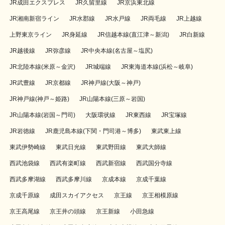
JR成田エクスプレス
JR久留里線
JR京浜東北線
JR湘南新宿ライン
JR水郡線
JR水戸線
JR両毛線
JR上越線
上野東京ライン
JR身延線
JR信越本線(直江津～新潟)
JR白新線
JR越後線
JR弥彦線
JR中央本線(名古屋～塩尻)
JR北陸本線(米原～金沢)
JR城端線
JR東海道本線(浜松～岐阜)
JR武豊線
JR京都線
JR神戸線(大阪～神戸)
JR神戸線(神戸～姫路)
JR山陽本線(三原～岩国)
JR山陽本線(岩国～門司)
大阪環状線
JR東西線
JR宝塚線
JR岩徳線
JR鹿児島本線(下関・門司港～博多)
東武東上線
東武伊勢崎線
東武日光線
東武野田線
東武大師線
西武池袋線
西武有楽町線
西武新宿線
西武国分寺線
西武多摩湖線
西武多摩川線
京成本線
京成千葉線
京成千原線
成田スカイアクセス
京王線
京王相模原線
京王高尾線
京王井の頭線
京王新線
小田急線