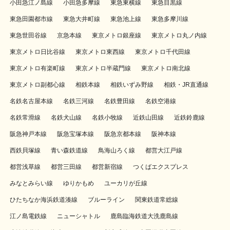
小田急江ノ島線
小田急多摩線
東急東横線
東急目黒線
東急田園都市線
東急大井町線
東急池上線
東急多摩川線
東急世田谷線
京急本線
東京メトロ銀座線
東京メトロ丸ノ内線
東京メトロ日比谷線
東京メトロ東西線
東京メトロ千代田線
東京メトロ有楽町線
東京メトロ半蔵門線
東京メトロ南北線
東京メトロ副都心線
相鉄本線
相鉄いずみ野線
相鉄・JR直通線
名鉄名古屋本線
名鉄三河線
名鉄豊田線
名鉄空港線
名鉄常滑線
名鉄犬山線
名鉄小牧線
近鉄山田線
近鉄鈴鹿線
阪急神戸本線
阪急宝塚本線
阪急京都本線
阪神本線
西鉄貝塚線
青い森鉄道線
鳥海山ろく線
都営大江戸線
都営浅草線
都営三田線
都営新宿線
つくばエクスプレス
みなとみらい線
ゆりかもめ
ユーカリが丘線
ひたちなか海浜鉄道湊線
ブルーライン
関東鉄道常総線
江ノ島電鉄線
ニューシャトル
鹿島臨海鉄道大洗鹿島線