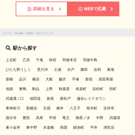
詳細を見る
WEBで応募
セラナビ
>
求人検索
>
東京都
>
板橋区の求人一覧
駅から探す
上北町
乙供
千曳
秋田
羽後本荘
羽後牛島
ひたち野うしく
荒川沖
土浦
水戸
勝田
佐和
東海
新橋
品川
横浜
大船
藤沢
平塚
新宿
高田馬場
池袋
巣鴨
駒込
上野
秋葉原
有楽町
浜松町
田町
武蔵溝ノ口
稲田堤
新座
新松戸
越谷レイクタウン
東神奈川
新横浜
古淵
橋本
八王子
桜木町
吉祥寺
国分寺
豊田
高尾
甲府
竜王
御茶ノ水
中野
武蔵境
東小金井
東中野
水道橋
両国
錦糸町
平井
津田沼